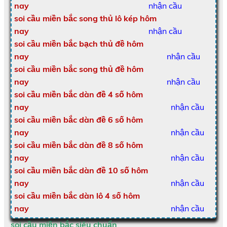
nay
nhận cầu
soi cầu miền bắc song thủ lô kép hôm
nay
nhận cầu
soi cầu miền bắc bạch thủ đề hôm
nay
nhận cầu
soi cầu miền bắc song thủ đề hôm
nay
nhận cầu
soi cầu miền bắc dàn đề 4 số hôm
nay
nhận cầu
soi cầu miền bắc dàn đề 6 số hôm
nay
nhận cầu
soi cầu miền bắc dàn đề 8 số hôm
nay
nhận cầu
soi cầu miền bắc dàn đề 10 số hôm
nay
nhận cầu
soi cầu miền bắc dàn lô 4 số hôm
nay
nhận cầu
soi cầu miền bắc siêu chuẩn