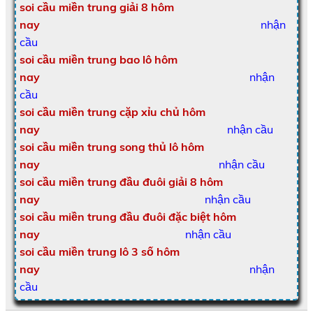
soi cầu miền trung giải 8 hôm
nay
nhận
cầu
soi cầu miền trung bao lô hôm
nay
nhận
cầu
soi cầu miền trung cặp xỉu chủ hôm
nay
nhận cầu
soi cầu miền trung song thủ lô hôm
nay
nhận cầu
soi cầu miền trung đầu đuôi giải 8 hôm
nay
nhận cầu
soi cầu miền trung đầu đuôi đặc biệt hôm
nay
nhận cầu
soi cầu miền trung lô 3 số hôm
nay
nhận
cầu