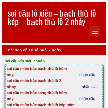
Skip
to
soi cầu lô xiên – bạch thủ lô
content
kép – bạch thủ lô 2 nháy
soi cầu lô xiên – bạch thủ lô kép – bạch thủ lô 2 nháy
Thẻ:
dàn đề 10 số nuôi 2 ngày
soi cầu víp siêu chuẩn
soi cầu miền bắc bạch thủ lô hôm
nay
nhận cầu
soi cầu miền bắc bạch thủ lô 2
nháy
nhận cầu
soi cầu miền bắc song thủ lô hôm
nay
nhận cầu
soi cầu miền bắc bạch thủ lô kép hôm