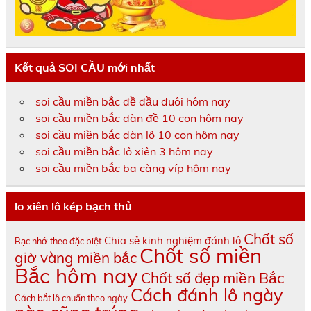
Kết quả SOI CẦU mới nhất
soi cầu miền bắc đề đầu đuôi hôm nay
soi cầu miền bắc dàn đề 10 con hôm nay
soi cầu miền bắc dàn lô 10 con hôm nay
soi cầu miền bắc lô xiên 3 hôm nay
soi cầu miền bắc ba càng víp hôm nay
lo xiên lô kép bạch thủ
Chốt số
Chia sẻ kinh nghiệm đánh lô
Bạc nhớ theo đặc biệt
Chốt số miền
giờ vàng miền bắc
Bắc hôm nay
Chốt số đẹp miền Bắc
Cách đánh lô ngày
Cách bắt lô chuẩn theo ngày