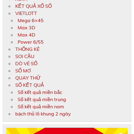
KẾT QUẢ XỔ SỐ
VIETLOTT
Mega 6×45
Max 3D
Max 4D
Power 6/55
THỐNG KÊ
SOI CẦU
DÒ VÉ SỐ
SỔ MƠ
QUAY THỬ
SỐ KẾT QUẢ
Số kết quả miền bắc
Số kết quả miền trung
Số kết quả miền nam
bạch thủ lô khung 2 ngày