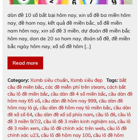
dàn đề 10 số bất bại hôm nay, xin số đề ba miền hôm
nay, đề hom nay, kết quả đề miền bắc, số đề miền
nam hôm nay, xin số đề 3 miền, dự đoán đề miền bắc
hôm nay, dan de 20 so hom nay, đoán số đề, đề miền
bắc ngày hôm nay, xổ số đề hôm […]
Read more
Category:
Xsmb siêu chuẩn
,
Xsmb siêu đẹp
Tags:
bắt
cầu đề miền bắc
,
các đề miễn phí trên steam
,
cách bắt
cầu lô đề miền bắc
,
cầu dàn đề 4 số miền bắc
,
cầu dàn đề
hôm nay 65 số
,
cầu dàn đề hôm nay 999
,
cầu dàn đề
hôm nay là gì
,
cầu dàn đề hôm nay tử miền bắc
,
cầu dàn
đề xổ số 64
,
cầu dàn đề xổ số phía nam
,
cầu lô đê
,
cầu lô
đề 3 miền 9/7/2
,
cầu lô đề 3 miền kinh nghiệm soi
,
cầu lô
đề 3 miền xem
,
cầu lô đề chính xác trên web
,
cầu lô đề
chính xác u23
,
cầu lô đề hôm nay 100
,
cầu lô đề hôm