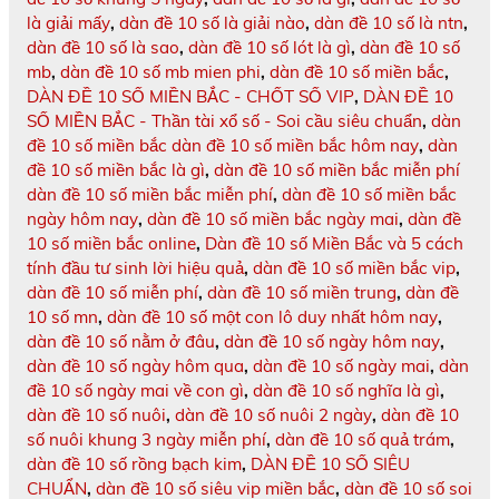
là giải mấy
,
dàn đề 10 số là giải nào
,
dàn đề 10 số là ntn
,
dàn đề 10 số là sao
,
dàn đề 10 số lót là gì
,
dàn đề 10 số
mb
,
dàn đề 10 số mb mien phi
,
dàn đề 10 số miền bắc
,
DÀN ĐỀ 10 SỐ MIỀN BẮC - CHỐT SỐ VIP
,
DÀN ĐỀ 10
SỐ MIỀN BẮC - Thần tài xổ số - Soi cầu siêu chuẩn
,
dàn
đề 10 số miền bắc dàn đề 10 số miền bắc hôm nay
,
dàn
đề 10 số miền bắc là gì
,
dàn đề 10 số miền bắc miễn phí
dàn đề 10 số miền bắc miễn phí
,
dàn đề 10 số miền bắc
ngày hôm nay
,
dàn đề 10 số miền bắc ngày mai
,
dàn đề
10 số miền bắc online
,
Dàn đề 10 số Miền Bắc và 5 cách
tính đầu tư sinh lời hiệu quả
,
dàn đề 10 số miền bắc vip
,
dàn đề 10 số miễn phí
,
dàn đề 10 số miền trung
,
dàn đề
10 số mn
,
dàn đề 10 số một con lô duy nhất hôm nay
,
dàn đề 10 số nằm ở đâu
,
dàn đề 10 số ngày hôm nay
,
dàn đề 10 số ngày hôm qua
,
dàn đề 10 số ngày mai
,
dàn
đề 10 số ngày mai về con gì
,
dàn đề 10 số nghĩa là gì
,
dàn đề 10 số nuôi
,
dàn đề 10 số nuôi 2 ngày
,
dàn đề 10
số nuôi khung 3 ngày miễn phí
,
dàn đề 10 số quả trám
,
dàn đề 10 số rồng bạch kim
,
DÀN ĐỀ 10 SỐ SIÊU
CHUẨN
,
dàn đề 10 số siêu vip miền bắc
,
dàn đề 10 số soi