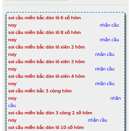
soi cầu miền bắc dàn lô 6 số hôm
nay
nhận cầu
soi cầu miền bắc dàn lô 8 số hôm
nay
nhận cầu
soi cầu miền bắc dàn lô xiên 2 hôm
nay
nhận cầu
soi cầu miền bắc dàn lô xiên 3 hôm
nay
nhận cầu
soi cầu miền bắc dàn lô xiên 4 hôm
nay
nhận cầu
soi cầu miền bắc 3 càng hôm
nay
nhận
cầu
soi cầu miền bắc dàn 3 càng 2 số hôm
nay
nhận cầu
soi cầu miền bắc dàn lô 10 số hôm