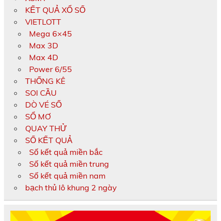
KẾT QUẢ XỔ SỐ
VIETLOTT
Mega 6×45
Max 3D
Max 4D
Power 6/55
THỐNG KÊ
SOI CẦU
DÒ VÉ SỐ
SỔ MƠ
QUAY THỬ
SỐ KẾT QUẢ
Số kết quả miền bắc
Số kết quả miền trung
Số kết quả miền nam
bạch thủ lô khung 2 ngày