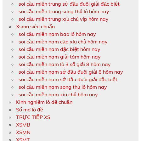
soi cầu miền trung sớ đầu đuôi giải đặc biệt
soi cầu miền trung song thủ lô hôm nay
soi cầu miền trung xíu chủ víp hôm nay
Xsmn siêu chuẩn
soi cầu miền nam bao lô hôm nay
soi cầu miền nam cặp xíu chủ hôm nay
soi cầu miền nam đặc biệt hôm nay
soi cầu miền nam giải tám hôm nay
soi cầu miền nam lô 3 số giải 8 hôm nay
soi cầu miền nam sớ đầu đuôi giải 8 hôm nay
soi cầu miền nam sớ đầu đuôi giải đặc biệt
soi cầu miền nam song thủ lô hôm nay
soi cầu miền nam xíu chủ hôm nay
Kinh nghiệm lô đề chuẩn
Sổ mơ lô đề
TRỰC TIẾP XS
XSMB
XSMN
XSMT