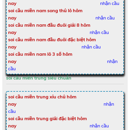
nay
nhận cầu
soi cầu miền nam song thủ lô hôm
nay
nhận cầu
soi cầu miền nam đầu đuôi giải 8 hôm
nay
nhận cầu
soi cầu miền nam đầu đuôi đặc biệt hôm
nay
nhận cầu
soi cầu miền nam lô 3 số hôm
nay
nhận
cầu
soi cầu miền trung siêu chuẩn
soi cầu miền trung xỉu chủ hôm
nay
nhận
cầu
soi cầu miền trung giải đặc biệt hôm
nay
nhận cầu