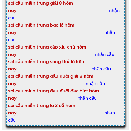
soi cầu miền trung giải 8 hôm
nay
nhận
cầu
soi cầu miền trung bao lô hôm
nay
nhận
cầu
soi cầu miền trung cặp xỉu chủ hôm
nay
nhận cầu
soi cầu miền trung song thủ lô hôm
nay
nhận cầu
soi cầu miền trung đầu đuôi giải 8 hôm
nay
nhận cầu
soi cầu miền trung đầu đuôi đặc biệt hôm
nay
nhận cầu
soi cầu miền trung lô 3 số hôm
nay
nhận
cầu