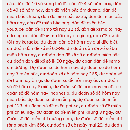
cầu
,
dàn đề 10 số song thủ lô
,
dàn đề 4 số hôm nay
,
dàn
đề 49 số hôm nay
,
dàn đề miền bắc âm dương
,
dàn đề
miền bắc chuẩn
,
dàn đề miền bắc extra
,
dàn đề miền bắc
hôm nay
,
dàn đề miền bắc ong
,
dàn đề miền bắc
youtube
,
dàn đề xsmb tối nay 12 số
,
dàn đề xsmb tối nay
a trung roi
,
dàn đề xsmb tối nay an giang
,
dàn đề xsmb
tối nay karaoke
,
dự đoán dàn đề hôm nay giải đặc biệt
,
dự đoán dàn đề xổ số 00-99
,
dự đoán dàn đề xổ số ba
miền hôm nay
,
dự đoán dàn đề xổ số dự đoán miền bắc
,
dự đoán dàn đề xổ số iki00 ngày
,
dự đoán dàn đề xsmb
âm dương
,
Dự đoán số de hôm nay
,
dự đoán số đề hôm
nay 3 miền bắc
,
dự đoán số đề hôm nay 365
,
dự đoán số
đề hôm nay ăn gì
,
dự đoán số đề hôm nay âu
,
dự đoán
số đề hôm nay ê miền
,
dự đoán số đề hôm nay em đi
,
dự
đoán số đề hôm nay indonesia
,
dự đoán số đề hôm nay
miền bắc
,
dự đoán số đề miễn phí
,
dự đoán số đề miễn
phí 123
,
dự đoán số đề miễn phí 4d
,
dự đoán số đề miễn
phí chiều nay
,
dự đoán số đề miễn phí khung 3 ngày
,
dự
đoán số đề miễn phí quảng ninh
,
dự đoán số đề miễn phí
rồng bạch kim 666
,
dự đoán số đề ngày mai 29
,
dự đoán