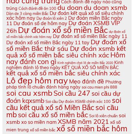
nào cũng trúng
Cách đánh đề ngày nào cũng
du doan
du doan xsmb
trúng
Cách đánh đề ăn 100
Dự đoán kết quả xổ số siêu chính
Dàn de 3 càng miền Bắc
xác hôm nay
Dự đoán miền Bắc ngày
Dự đoán lô xiên 2
Dự đoán XSMB VIP
11
Dự đoán số de hôm nay
Dự đoán xổ số miền Bắc
26h
dự đoán xổ
Dự đoán xổ số miền Bắc ngày 11
số miền bắc chính xác hôm nay
Dự đoán xổ
Dự đoán xổ số miền Bắc ngày 11 tay
số miền Bắc thứ sáu Dự đoán xsmb kết
Hôm
quả xổ số miền bắc siêu chính xác
nay đánh con gì
Kinh
Kinh nghiệm chơi lô de miền Bắc 2020
nghiệm đánh lô theo ngày
KẾT QUẢ XỔ SỐ MIỀN BẮC
kết quả xổ số miền bắc siêu chính xác
Lô đẹp hôm nay
Mẹo đánh đề
Phương
pháp tính lô chuẩn đánh hàng ngày
soi cau mien phi 888
soi cau xsmb
Soi cầu 247
soi cầu dự
soi
đoán kqxsmb
Soi cầu Dự đoán XSMB chính xác 100
cầu kết quả xổ số Miền Bắc
soi cầu
mb
soi cầu xổ số miền bắc
soi
Soi lô xiên chuẩn
XSMB năm 2021
xsmb
xo so miền nam
xổ số
xổ số miền bắc hôm
mien trung
xổ số miền bắc