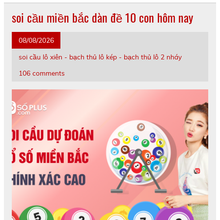
soi cầu miền bắc dàn đề 10 con hôm nay
08/08/2026
soi cầu lô xiên - bạch thủ lô kép - bạch thủ lô 2 nháy
106 comments