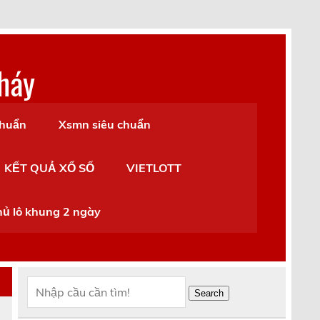
nháy
chuẩn
Xsmn siêu chuẩn
KẾT QUẢ XỔ SỐ
VIETLOTT
hủ lô khung 2 ngày
Search