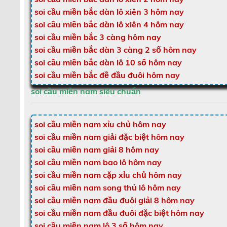
soi cầu miền bắc dàn lô xiên 3 hôm nay
soi cầu miền bắc dàn lô xiên 4 hôm nay
soi cầu miền bắc 3 càng hôm nay
soi cầu miền bắc dàn 3 càng 2 số hôm nay
soi cầu miền bắc dàn lô 10 số hôm nay
soi cầu miền bắc đề đầu đuôi hôm nay
soi cầu miền nam siêu chuẩn
soi cầu miền nam xỉu chủ hôm nay
soi cầu miền nam giải đặc biệt hôm nay
soi cầu miền nam giải 8 hôm nay
soi cầu miền nam bao lô hôm nay
soi cầu miền nam cặp xỉu chủ hôm nay
soi cầu miền nam song thủ lô hôm nay
soi cầu miền nam đầu đuôi giải 8 hôm nay
soi cầu miền nam đầu đuôi đặc biệt hôm nay
soi cầu miền nam lô 3 số hôm nay