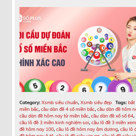
Category:
Xsmb siêu chuẩn
,
Xsmb siêu đẹp
Tags:
bắt
miền bắc
,
cầu dàn đề 4 số miền bắc
,
cầu dàn đề hôm n
cầu dàn đề hôm nay tử miền bắc
,
cầu dàn đề xổ số 64
,
cầu lô đề 3 miền kinh nghiệm soi
,
cầu lô đề 3 miền xe
đề hôm nay 100
,
cầu lô đề hôm nay âm dương
,
cầu lô 
đề hôm nay ô tô
,
cầu lô đề siêu vip qq
,
cầu lô đề siêu v