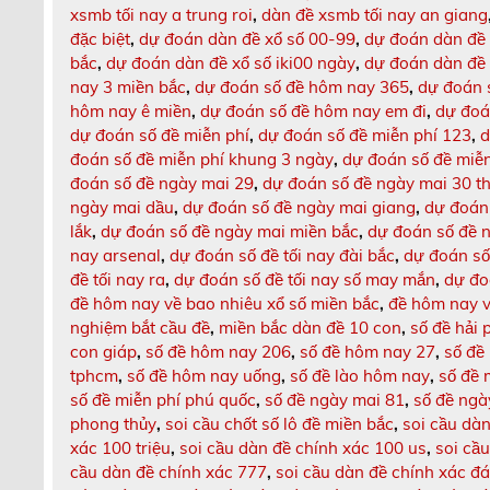
xsmb tối nay a trung roi
,
dàn đề xsmb tối nay an giang
đặc biệt
,
dự đoán dàn đề xổ số 00-99
,
dự đoán dàn đề
bắc
,
dự đoán dàn đề xổ số iki00 ngày
,
dự đoán dàn đề
nay 3 miền bắc
,
dự đoán số đề hôm nay 365
,
dự đoán 
hôm nay ê miền
,
dự đoán số đề hôm nay em đi
,
dự đoá
dự đoán số đề miễn phí
,
dự đoán số đề miễn phí 123
,
d
đoán số đề miễn phí khung 3 ngày
,
dự đoán số đề miễ
đoán số đề ngày mai 29
,
dự đoán số đề ngày mai 30 t
ngày mai dầu
,
dự đoán số đề ngày mai giang
,
dự đoán
lắk
,
dự đoán số đề ngày mai miền bắc
,
dự đoán số đề 
nay arsenal
,
dự đoán số đề tối nay đài bắc
,
dự đoán số
đề tối nay ra
,
dự đoán số đề tối nay số may mắn
,
dự đo
đề hôm nay về bao nhiêu xổ số miền bắc
,
đề hôm nay 
nghiệm bắt cầu đề
,
miền bắc dàn đề 10 con
,
số đề hải
con giáp
,
số đề hôm nay 206
,
số đề hôm nay 27
,
số đề
tphcm
,
số đề hôm nay uống
,
số đề lào hôm nay
,
số đề 
số đề miễn phí phú quốc
,
số đề ngày mai 81
,
số đề ng
phong thủy
,
soi cầu chốt số lô đề miền bắc
,
soi cầu dà
xác 100 triệu
,
soi cầu dàn đề chính xác 100 us
,
soi cầu
cầu dàn đề chính xác 777
,
soi cầu dàn đề chính xác đ