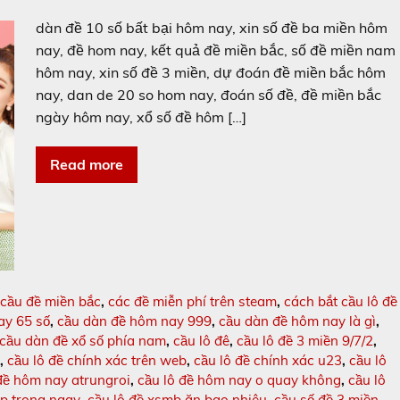
dàn đề 10 số bất bại hôm nay, xin số đề ba miền hôm
nay, đề hom nay, kết quả đề miền bắc, số đề miền nam
hôm nay, xin số đề 3 miền, dự đoán đề miền bắc hôm
nay, dan de 20 so hom nay, đoán số đề, đề miền bắc
ngày hôm nay, xổ số đề hôm […]
Read more
 cầu đề miền bắc
,
các đề miễn phí trên steam
,
cách bắt cầu lô đề
ay 65 số
,
cầu dàn đề hôm nay 999
,
cầu dàn đề hôm nay là gì
,
cầu dàn đề xổ số phía nam
,
cầu lô đê
,
cầu lô đề 3 miền 9/7/2
,
m
,
cầu lô đề chính xác trên web
,
cầu lô đề chính xác u23
,
cầu lô
đề hôm nay atrungroi
,
cầu lô đề hôm nay o quay không
,
cầu lô
ip trong ngay
,
cầu lô đề xsmb ăn bao nhiêu
,
cầu số đề 3 miền