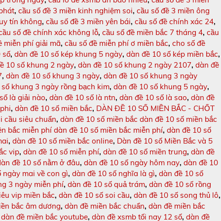
 phát
,
cầu số đề 3 miền kinh nghiệm soi
,
cầu số đề 3 miền ông
uy tín không
,
cầu số đề 3 miền yên bái
,
cầu số đề chính xác 24
,
cầu số đề chính xác không lỗ
,
cầu số đề miền bắc 7 tháng 4
,
cầu
ề miễn phí giải mã
,
cầu số đề miễn phí ơ miền bắc
,
cho số đề
 số
,
dàn đề 10 số kép khung 5 ngày
,
dàn đề 10 số kép miền bắc
,
ề 10 số khung 2 ngày
,
dàn đề 10 số khung 2 ngày 2107
,
dàn đề
7
,
dàn đề 10 số khung 3 ngày
,
dàn đề 10 số khung 3 ngày
 số khung 3 ngày rồng bạch kim
,
dàn đề 10 số khung 5 ngày
,
số là giải nào
,
dàn đề 10 số là ntn
,
dàn đề 10 số là sao
,
dàn đề
phi
,
dàn đề 10 số miền bắc
,
DÀN ĐỀ 10 SỐ MIỀN BẮC - CHỐT
i cầu siêu chuẩn
,
dàn đề 10 số miền bắc dàn đề 10 số miền bắc
ền bắc miễn phí dàn đề 10 số miền bắc miễn phí
,
dàn đề 10 số
mai
,
dàn đề 10 số miền bắc online
,
Dàn đề 10 số Miền Bắc và 5
ắc vip
,
dàn đề 10 số miễn phí
,
dàn đề 10 số miền trung
,
dàn đề
dàn đề 10 số nằm ở đâu
,
dàn đề 10 số ngày hôm nay
,
dàn đề 10
 ngày mai về con gì
,
dàn đề 10 số nghĩa là gì
,
dàn đề 10 số
ng 3 ngày miễn phí
,
dàn đề 10 số quả trám
,
dàn đề 10 số rồng
iêu vip miền bắc
,
dàn đề 10 số soi cầu
,
dàn đề 10 số song thủ lô
,
iền bắc âm dương
,
dàn đề miền bắc chuẩn
,
dàn đề miền bắc
,
dàn đề miền bắc youtube
,
dàn đề xsmb tối nay 12 số
,
dàn đề