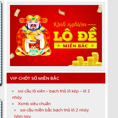
VIP CHỐT SỐ MIỀN BẮC
soi cầu lô xiên – bạch thủ lô kép – lô 2
nháy
Xsmb siêu chuẩn
soi cầu miền bắc bạch thủ lô 2 nháy
hôm nay