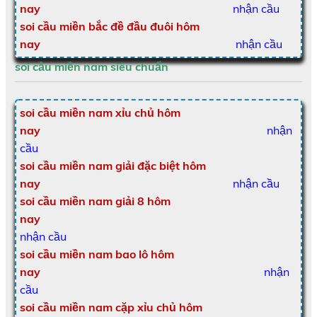
nay
nhận cầu
soi cầu miền bắc đề đầu đuôi hôm
nay
nhận cầu
soi cầu miền nam siêu chuẩn
soi cầu miền nam xỉu chủ hôm
nay
nhận
cầu
soi cầu miền nam giải đặc biệt hôm
nay
nhận cầu
soi cầu miền nam giải 8 hôm
nay
nhận cầu
soi cầu miền nam bao lô hôm
nay
nhận
cầu
soi cầu miền nam cặp xỉu chủ hôm