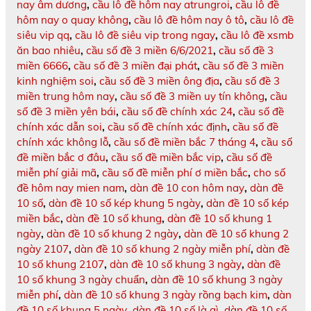
nay âm dương
,
cầu lô đề hôm nay atrungroi
,
cầu lô đề
hôm nay o quay không
,
cầu lô đề hôm nay ô tô
,
cầu lô đề
siêu vip qq
,
cầu lô đề siêu vip trong ngay
,
cầu lô đề xsmb
ăn bao nhiêu
,
cầu số đề 3 miền 6/6/2021
,
cầu số đề 3
miền 6666
,
cầu số đề 3 miền đại phát
,
cầu số đề 3 miền
kinh nghiệm soi
,
cầu số đề 3 miền ông địa
,
cầu số đề 3
miền trung hôm nay
,
cầu số đề 3 miền uy tín không
,
cầu
số đề 3 miền yên bái
,
cầu số đề chính xác 24
,
cầu số đề
chính xác dẫn soi
,
cầu số đề chính xác định
,
cầu số đề
chính xác không lỗ
,
cầu số đề miền bắc 7 tháng 4
,
cầu số
đề miền bắc ơ đâu
,
cầu số đề miền bắc vip
,
cầu số đề
miễn phí giải mã
,
cầu số đề miễn phí ơ miền bắc
,
cho số
đề hôm nay mien nam
,
dàn đề 10 con hôm nay
,
dàn đề
10 số
,
dàn đề 10 số kép khung 5 ngày
,
dàn đề 10 số kép
miền bắc
,
dàn đề 10 số khung
,
dàn đề 10 số khung 1
ngày
,
dàn đề 10 số khung 2 ngày
,
dàn đề 10 số khung 2
ngày 2107
,
dàn đề 10 số khung 2 ngày miễn phí
,
dàn đề
10 số khung 2107
,
dàn đề 10 số khung 3 ngày
,
dàn đề
10 số khung 3 ngày chuẩn
,
dàn đề 10 số khung 3 ngày
miễn phí
,
dàn đề 10 số khung 3 ngày rồng bạch kim
,
dàn
đề 10 số khung 5 ngày
,
dàn đề 10 số là gì
,
dàn đề 10 số