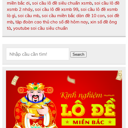
miền bắc ơi
,
soi cầu lô đề siêu chuẩn xsmb
,
soi cầu lô đề
xsmb 2 nháy
,
soi cầu lô đề xsmb 99
,
soi cầu lô đề xsmb
là gì
,
soi cầu mb
,
soi cầu miền bắc dàn đề 10 con
,
soi đề
mb
,
tập đoàn cao thủ cho số đề hôm nay
,
xin số đề ông
tà
,
youtube soi cầu siêu chuẩn
Search