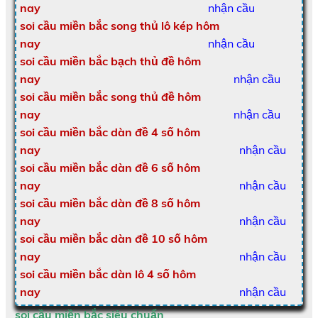
nay
nhận cầu
soi cầu miền bắc song thủ lô kép hôm
nay
nhận cầu
soi cầu miền bắc bạch thủ đề hôm
nay
nhận cầu
soi cầu miền bắc song thủ đề hôm
nay
nhận cầu
soi cầu miền bắc dàn đề 4 số hôm
nay
nhận cầu
soi cầu miền bắc dàn đề 6 số hôm
nay
nhận cầu
soi cầu miền bắc dàn đề 8 số hôm
nay
nhận cầu
soi cầu miền bắc dàn đề 10 số hôm
nay
nhận cầu
soi cầu miền bắc dàn lô 4 số hôm
nay
nhận cầu
soi cầu miền bắc siêu chuẩn