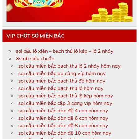
VIP CHỐT SỐ MIỀN BẮC
soi cầu lô xiên – bạch thủ lô kép – lô 2 nháy
Xsmb siêu chuẩn
soi cầu miền bắc bạch thủ lô 2 nháy hôm nay
soi cầu miền bắc ba càng víp hôm nay
soi cầu miền bắc bạch thủ đề hôm nay
soi cầu miền bắc bạch thủ lô hôm nay
soi cầu miền bắc bạch thủ lô kép hôm nay
soi cầu miền bắc cặp 3 càng víp hôm nay
soi cầu miền bắc dàn đề 4 con hôm nay
soi cầu miền bắc dàn đề 6 con hôm nay
soi cầu miền bắc dàn đề 8 con hôm nay
soi cầu miền bắc dàn đề 10 con hôm nay