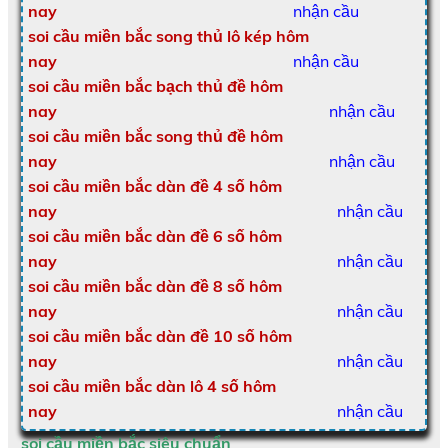
nay
nhận cầu
soi cầu miền bắc song thủ lô kép hôm
nay
nhận cầu
soi cầu miền bắc bạch thủ đề hôm
nay
nhận cầu
soi cầu miền bắc song thủ đề hôm
nay
nhận cầu
soi cầu miền bắc dàn đề 4 số hôm
nay
nhận cầu
soi cầu miền bắc dàn đề 6 số hôm
nay
nhận cầu
soi cầu miền bắc dàn đề 8 số hôm
nay
nhận cầu
soi cầu miền bắc dàn đề 10 số hôm
nay
nhận cầu
soi cầu miền bắc dàn lô 4 số hôm
nay
nhận cầu
soi cầu miền bắc siêu chuẩn