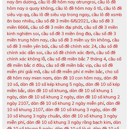
nay âm dương
,
cầu lô đề hôm nay atrungroi
,
cầu lô đề
hôm nay o quay không
,
cầu lô đề hôm nay ô tô
,
cầu lô đề
siêu vip qq
,
cầu lô đề siêu vip trong ngay
,
cầu lô đề xsmb
ăn bao nhiêu
,
cầu số đề 3 miền 6/6/2021
,
cầu số đề 3
miền 6666
,
cầu số đề 3 miền đại phát
,
cầu số đề 3 miền
kinh nghiệm soi
,
cầu số đề 3 miền ông địa
,
cầu số đề 3
miền trung hôm nay
,
cầu số đề 3 miền uy tín không
,
cầu
số đề 3 miền yên bái
,
cầu số đề chính xác 24
,
cầu số đề
chính xác dẫn soi
,
cầu số đề chính xác định
,
cầu số đề
chính xác không lỗ
,
cầu số đề miền bắc 7 tháng 4
,
cầu số
đề miền bắc ơ đâu
,
cầu số đề miền bắc vip
,
cầu số đề
miễn phí giải mã
,
cầu số đề miễn phí ơ miền bắc
,
cho số
đề hôm nay mien nam
,
dàn đề 10 con hôm nay
,
dàn đề
10 số
,
dàn đề 10 số kép khung 5 ngày
,
dàn đề 10 số kép
miền bắc
,
dàn đề 10 số khung
,
dàn đề 10 số khung 1
ngày
,
dàn đề 10 số khung 2 ngày
,
dàn đề 10 số khung 2
ngày 2107
,
dàn đề 10 số khung 2 ngày miễn phí
,
dàn đề
10 số khung 2107
,
dàn đề 10 số khung 3 ngày
,
dàn đề
10 số khung 3 ngày chuẩn
,
dàn đề 10 số khung 3 ngày
miễn phí
,
dàn đề 10 số khung 3 ngày rồng bạch kim
,
dàn
đề 10 số khung 5 ngày
,
dàn đề 10 số là gì
,
dàn đề 10 số