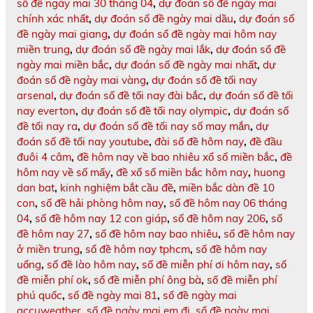
số đề ngày mai 30 tháng 04
,
dự đoán số đề ngày mai
chính xác nhất
,
dự đoán số đề ngày mai dầu
,
dự đoán số
đề ngày mai giang
,
dự đoán số đề ngày mai hôm nay
miền trung
,
dự đoán số đề ngày mai lắk
,
dự đoán số đề
ngày mai miền bắc
,
dự đoán số đề ngày mai nhất
,
dự
đoán số đề ngày mai vàng
,
dự đoán số đề tối nay
arsenal
,
dự đoán số đề tối nay đài bắc
,
dự đoán số đề tối
nay everton
,
dự đoán số đề tối nay olympic
,
dự đoán số
đề tối nay ra
,
dự đoán số đề tối nay số may mắn
,
dự
đoán số đề tối nay youtube
,
đài số đề hôm nay
,
đề đầu
đuôi 4 câm
,
đề hôm nay về bao nhiêu xổ số miền bắc
,
đề
hôm nay về số mấy
,
đề xổ số miền bắc hôm nay
,
huong
dan bat
,
kinh nghiệm bắt cầu đề
,
miền bắc dàn đề 10
con
,
số đề hải phòng hôm nay
,
số đề hôm nay 06 tháng
04
,
số đề hôm nay 12 con giáp
,
số đề hôm nay 206
,
số
đề hôm nay 27
,
số đề hôm nay bao nhiêu
,
số đề hôm nay
ở miền trung
,
số đề hôm nay tphcm
,
số đề hôm nay
uống
,
số đề lào hôm nay
,
số đề miễn phí ơi hôm nay
,
số
đề miễn phí ok
,
số đề miễn phí ông bà
,
số đề miễn phí
phú quốc
,
số đề ngày mai 81
,
số đề ngày mai
accuweather
,
số đề ngày mai em đi
,
số đề ngày mai