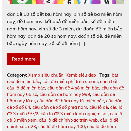
dàn đề 10 số bất bại hôm nay, xin số đề ba miền hôm
nay, đề hom nay, kết quả đề miền bắc, số đề miền
nam hôm nay, xin số đề 3 miền, dự đoán đề miền bắc
hôm nay, dan de 20 so hom nay, đoán số đề, đề miền
bắc ngày hôm nay, xổ số đề hôm […]
Read more
Category:
Xsmb siêu chuẩn
,
Xsmb siêu đẹp
Tags:
bắt
cầu đề miền bắc
,
các đề miễn phí trên steam
,
cách bắt
cầu lô đề miền bắc
,
cầu dàn đề 4 số miền bắc
,
cầu dàn đề
hôm nay 65 số
,
cầu dàn đề hôm nay 999
,
cầu dàn đề
hôm nay là gì
,
cầu dàn đề hôm nay tử miền bắc
,
cầu dàn
đề xổ số 64
,
cầu dàn đề xổ số phía nam
,
cầu lô đê
,
cầu lô
đề 3 miền 9/7/2
,
cầu lô đề 3 miền kinh nghiệm soi
,
cầu lô
đề 3 miền xem
,
cầu lô đề chính xác trên web
,
cầu lô đề
chính xác u23
,
cầu lô đề hôm nay 100
,
cầu lô đề hôm