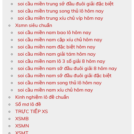
soi cầu miền trung sớ đầu đuôi giải đặc biệt
soi cầu miền trung song thủ lô hôm nay
soi cầu miền trung xíu chủ víp hôm nay
Xsmn siêu chuẩn
soi cầu miền nam bao lô hôm nay
soi cầu miền nam cặp xíu chủ hôm nay
soi cầu miền nam đặc biệt hôm nay
soi cầu miền nam giải tám hôm nay
soi cầu miền nam lô 3 số giải 8 hôm nay
soi cầu miền nam sớ đầu đuôi giải 8 hôm nay
soi cầu miền nam sớ đầu đuôi giải đặc biệt
soi cầu miền nam song thủ lô hôm nay
soi cầu miền nam xíu chủ hôm nay
Kinh nghiệm lô đề chuẩn
Sổ mơ lô đề
TRỰC TIẾP XS
XSMB
XSMN
XSMT