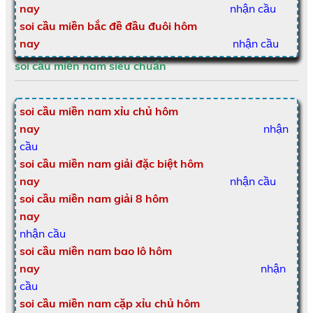
nay
nhận cầu
soi cầu miền bắc đề đầu đuôi hôm
nay
nhận cầu
soi cầu miền nam siêu chuẩn
soi cầu miền nam xỉu chủ hôm
nay
nhận
cầu
soi cầu miền nam giải đặc biệt hôm
nay
nhận cầu
soi cầu miền nam giải 8 hôm
nay
nhận cầu
soi cầu miền nam bao lô hôm
nay
nhận
cầu
soi cầu miền nam cặp xỉu chủ hôm