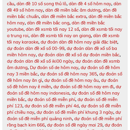
cầu
,
dàn đề 10 số song thủ lô
,
dàn đề 4 số hôm nay
,
dàn
đề 49 số hôm nay
,
dàn đề miền bắc âm dương
,
dàn đề
miền bắc chuẩn
,
dàn đề miền bắc extra
,
dàn đề miền bắc
hôm nay
,
dàn đề miền bắc ong
,
dàn đề miền bắc
youtube
,
dàn đề xsmb tối nay 12 số
,
dàn đề xsmb tối nay
a trung roi
,
dàn đề xsmb tối nay an giang
,
dàn đề xsmb
tối nay karaoke
,
dự đoán dàn đề hôm nay giải đặc biệt
,
dự đoán dàn đề xổ số 00-99
,
dự đoán dàn đề xổ số ba
miền hôm nay
,
dự đoán dàn đề xổ số dự đoán miền bắc
,
dự đoán dàn đề xổ số iki00 ngày
,
dự đoán dàn đề xsmb
âm dương
,
Dự đoán số de hôm nay
,
dự đoán số đề hôm
nay 3 miền bắc
,
dự đoán số đề hôm nay 365
,
dự đoán số
đề hôm nay ăn gì
,
dự đoán số đề hôm nay âu
,
dự đoán
số đề hôm nay ê miền
,
dự đoán số đề hôm nay em đi
,
dự
đoán số đề hôm nay indonesia
,
dự đoán số đề hôm nay
miền bắc
,
dự đoán số đề miễn phí
,
dự đoán số đề miễn
phí 123
,
dự đoán số đề miễn phí 4d
,
dự đoán số đề miễn
phí chiều nay
,
dự đoán số đề miễn phí khung 3 ngày
,
dự
đoán số đề miễn phí quảng ninh
,
dự đoán số đề miễn phí
rồng bạch kim 666
,
dự đoán số đề ngày mai 29
,
dự đoán