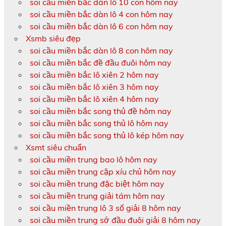
soi cầu miền bắc dàn lô 10 con hôm nay
soi cầu miền bắc dàn lô 4 con hôm nay
soi cầu miền bắc dàn lô 6 con hôm nay
Xsmb siêu đẹp
soi cầu miền bắc dàn lô 8 con hôm nay
soi cầu miền bắc đề đầu đuôi hôm nay
soi cầu miền bắc lô xiên 2 hôm nay
soi cầu miền bắc lô xiên 3 hôm nay
soi cầu miền bắc lô xiên 4 hôm nay
soi cầu miền bắc song thủ đề hôm nay
soi cầu miền bắc song thủ lô hôm nay
soi cầu miền bắc song thủ lô kép hôm nay
Xsmt siêu chuẩn
soi cầu miền trung bao lô hôm nay
soi cầu miền trung cặp xíu chủ hôm nay
soi cầu miền trung đặc biệt hôm nay
soi cầu miền trung giải tám hôm nay
soi cầu miền trung lô 3 số giải 8 hôm nay
soi cầu miền trung sớ đầu đuôi giải 8 hôm nay