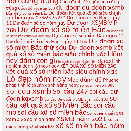
nào cũng trúng
Cách đánh đề ngày nào cũng
du doan
du doan xsmb
trúng
Cách đánh đề ăn 100
Dự đoán kết quả xổ số siêu chính
Dàn de 3 càng miền Bắc
xác hôm nay
Dự đoán miền Bắc ngày
Dự đoán lô xiên 2
Dự đoán XSMB VIP
11
Dự đoán số de hôm nay
Dự đoán xổ số miền Bắc
26h
dự đoán xổ
Dự đoán xổ số miền Bắc ngày 11
số miền bắc chính xác hôm nay
Dự đoán xổ
Dự đoán xổ số miền Bắc ngày 11 tay
số miền Bắc thứ sáu Dự đoán xsmb kết
Hôm
quả xổ số miền bắc siêu chính xác
nay đánh con gì
Kinh
Kinh nghiệm chơi lô de miền Bắc 2020
nghiệm đánh lô theo ngày
KẾT QUẢ XỔ SỐ MIỀN BẮC
kết quả xổ số miền bắc siêu chính xác
Lô đẹp hôm nay
Mẹo đánh đề
Phương
pháp tính lô chuẩn đánh hàng ngày
soi cau mien phi 888
soi cau xsmb
Soi cầu 247
soi cầu dự
soi
đoán kqxsmb
Soi cầu Dự đoán XSMB chính xác 100
cầu kết quả xổ số Miền Bắc
soi cầu
mb
soi cầu xổ số miền bắc
soi
Soi lô xiên chuẩn
XSMB năm 2021
xsmb
xo so miền nam
xổ số
xổ số miền bắc hôm
mien trung
xổ số miền bắc