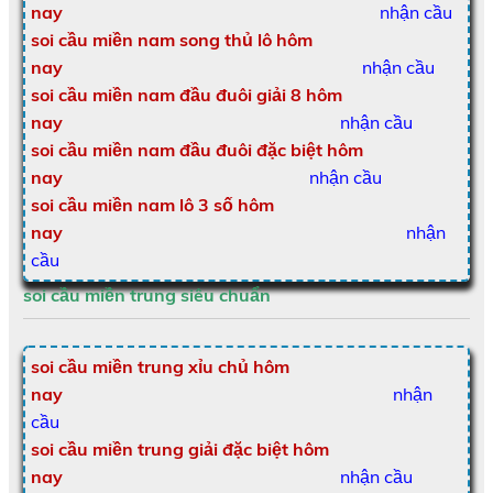
nay
nhận cầu
soi cầu miền nam song thủ lô hôm
nay
nhận cầu
soi cầu miền nam đầu đuôi giải 8 hôm
nay
nhận cầu
soi cầu miền nam đầu đuôi đặc biệt hôm
nay
nhận cầu
soi cầu miền nam lô 3 số hôm
nay
nhận
cầu
soi cầu miền trung siêu chuẩn
soi cầu miền trung xỉu chủ hôm
nay
nhận
cầu
soi cầu miền trung giải đặc biệt hôm
nay
nhận cầu