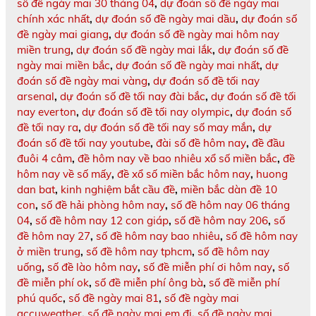
số đề ngày mai 30 tháng 04
,
dự đoán số đề ngày mai
chính xác nhất
,
dự đoán số đề ngày mai dầu
,
dự đoán số
đề ngày mai giang
,
dự đoán số đề ngày mai hôm nay
miền trung
,
dự đoán số đề ngày mai lắk
,
dự đoán số đề
ngày mai miền bắc
,
dự đoán số đề ngày mai nhất
,
dự
đoán số đề ngày mai vàng
,
dự đoán số đề tối nay
arsenal
,
dự đoán số đề tối nay đài bắc
,
dự đoán số đề tối
nay everton
,
dự đoán số đề tối nay olympic
,
dự đoán số
đề tối nay ra
,
dự đoán số đề tối nay số may mắn
,
dự
đoán số đề tối nay youtube
,
đài số đề hôm nay
,
đề đầu
đuôi 4 câm
,
đề hôm nay về bao nhiêu xổ số miền bắc
,
đề
hôm nay về số mấy
,
đề xổ số miền bắc hôm nay
,
huong
dan bat
,
kinh nghiệm bắt cầu đề
,
miền bắc dàn đề 10
con
,
số đề hải phòng hôm nay
,
số đề hôm nay 06 tháng
04
,
số đề hôm nay 12 con giáp
,
số đề hôm nay 206
,
số
đề hôm nay 27
,
số đề hôm nay bao nhiêu
,
số đề hôm nay
ở miền trung
,
số đề hôm nay tphcm
,
số đề hôm nay
uống
,
số đề lào hôm nay
,
số đề miễn phí ơi hôm nay
,
số
đề miễn phí ok
,
số đề miễn phí ông bà
,
số đề miễn phí
phú quốc
,
số đề ngày mai 81
,
số đề ngày mai
accuweather
,
số đề ngày mai em đi
,
số đề ngày mai