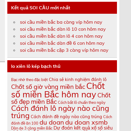
Kết quả SOI CẦU mới nhất
soi cầu miền bắc ba càng víp hôm nay
soi cầu miền bắc dàn lô 10 con hôm nay
soi cầu miền bắc dàn lô 4 con hôm nay
soi cầu miền bắc dàn đề 6 con hôm nay
soi cầu miền bắc cặp 3 càng víp hôm nay
lo xiên lô kép bạch thủ
Chia sẻ kinh nghiệm đánh lô
Bạc nhớ theo đặc biệt
Chốt
Chốt số giờ vàng miền bắc
số miền Bắc hôm nay
Chốt
số đẹp miền Bắc
Cách bắt lô chuẩn theo ngày
Cách đánh lô ngày nào cũng
trúng
Cách đánh đề ngày nào cũng trúng
Cách
du doan
du doan xsmb
đánh đề ăn 100
Dự đoán kết quả xổ số siêu
Dàn de 3 càng miền Bắc