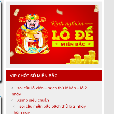
VIP CHỐT SỐ MIỀN BẮC
soi cầu lô xiên – bạch thủ lô kép – lô 2
nháy
Xsmb siêu chuẩn
soi cầu miền bắc bạch thủ lô 2 nháy
hôm nay