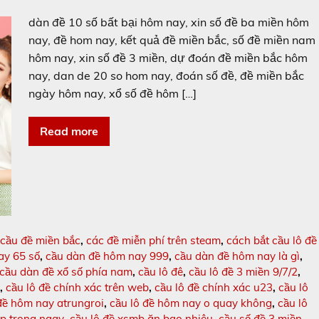
dàn đề 10 số bất bại hôm nay, xin số đề ba miền hôm
nay, đề hom nay, kết quả đề miền bắc, số đề miền nam
hôm nay, xin số đề 3 miền, dự đoán đề miền bắc hôm
nay, dan de 20 so hom nay, đoán số đề, đề miền bắc
ngày hôm nay, xổ số đề hôm […]
Read more
 cầu đề miền bắc
,
các đề miễn phí trên steam
,
cách bắt cầu lô đề
ay 65 số
,
cầu dàn đề hôm nay 999
,
cầu dàn đề hôm nay là gì
,
cầu dàn đề xổ số phía nam
,
cầu lô đê
,
cầu lô đề 3 miền 9/7/2
,
m
,
cầu lô đề chính xác trên web
,
cầu lô đề chính xác u23
,
cầu lô
đề hôm nay atrungroi
,
cầu lô đề hôm nay o quay không
,
cầu lô
ip trong ngay
,
cầu lô đề xsmb ăn bao nhiêu
,
cầu số đề 3 miền