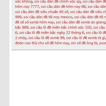
xác không
,
soi cầu dàn đề chính xác qq
,
soi cầu dàn đ
hôm nay 7777
,
soi cầu dàn đề hôm nay 88
,
soi cầu dà
soi cầu dàn đề siêu chuẩn 40 số
,
soi cầu dàn đề siêu c
999
,
soi cầu dàn đề tối nay mexico
,
soi cầu dàn đề tối 
đề xổ số xsmb hôm nay
,
soi cầu dàn đề xsmb an giang
bắc 888
,
soi cầu lô đề miền bắc chính xác 100
,
soi cầu
6
,
soi cầu lô đề miền bắc ngày 22 tháng 6
,
soi cầu lô đ
2 nháy
,
soi cầu lô đề xsmb 99
,
soi cầu lô đề xsmb là gì
đoàn cao thủ cho số đề hôm nay
,
xin số đề ông tà
,
you