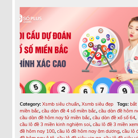
Category:
Xsmb siêu chuẩn
,
Xsmb siêu đẹp
Tags:
bắt
miền bắc
,
cầu dàn đề 4 số miền bắc
,
cầu dàn đề hôm n
cầu dàn đề hôm nay tử miền bắc
,
cầu dàn đề xổ số 64
,
cầu lô đề 3 miền kinh nghiệm soi
,
cầu lô đề 3 miền xe
đề hôm nay 100
,
cầu lô đề hôm nay âm dương
,
cầu lô 
đề hôm nay ô tô
,
cầu lô đề siêu vip qq
,
cầu lô đề siêu v