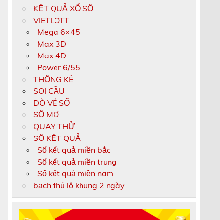
KẾT QUẢ XỔ SỐ
VIETLOTT
Mega 6×45
Max 3D
Max 4D
Power 6/55
THỐNG KÊ
SOI CẦU
DÒ VÉ SỐ
SỔ MƠ
QUAY THỬ
SỐ KẾT QUẢ
Số kết quả miền bắc
Số kết quả miền trung
Số kết quả miền nam
bạch thủ lô khung 2 ngày