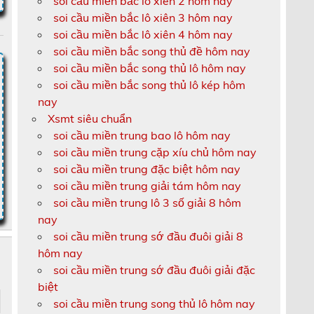
soi cầu miền bắc lô xiên 2 hôm nay
soi cầu miền bắc lô xiên 3 hôm nay
soi cầu miền bắc lô xiên 4 hôm nay
soi cầu miền bắc song thủ đề hôm nay
soi cầu miền bắc song thủ lô hôm nay
soi cầu miền bắc song thủ lô kép hôm
nay
Xsmt siêu chuẩn
soi cầu miền trung bao lô hôm nay
soi cầu miền trung cặp xíu chủ hôm nay
soi cầu miền trung đặc biệt hôm nay
soi cầu miền trung giải tám hôm nay
soi cầu miền trung lô 3 số giải 8 hôm
nay
soi cầu miền trung sớ đầu đuôi giải 8
hôm nay
soi cầu miền trung sớ đầu đuôi giải đặc
biệt
soi cầu miền trung song thủ lô hôm nay