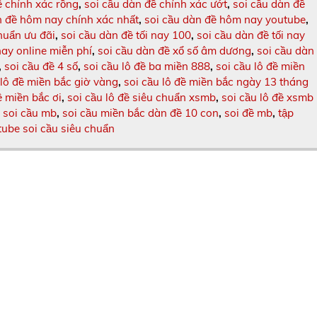
ề chính xác rồng
,
soi cầu dàn đề chính xác ướt
,
soi cầu dàn đề
n đề hôm nay chính xác nhất
,
soi cầu dàn đề hôm nay youtube
,
huẩn ưu đãi
,
soi cầu dàn đề tối nay 100
,
soi cầu dàn đề tối nay
nay online miễn phí
,
soi cầu dàn đề xổ số âm dương
,
soi cầu dàn
,
soi cầu đề 4 số
,
soi cầu lô đề ba miền 888
,
soi cầu lô đề miền
 lô đề miền bắc giờ vàng
,
soi cầu lô đề miền bắc ngày 13 tháng
ề miền bắc ơi
,
soi cầu lô đề siêu chuẩn xsmb
,
soi cầu lô đề xsmb
,
soi cầu mb
,
soi cầu miền bắc dàn đề 10 con
,
soi đề mb
,
tập
tube soi cầu siêu chuẩn