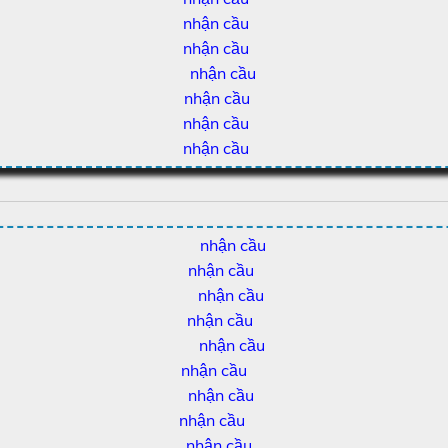
nhận cầu
nhận cầu
nhận cầu
nhận cầu
nhận cầu
nhận cầu
nhận cầu
nhận cầu
nhận cầu
nhận cầu
nhận cầu
nhận cầu
nhận cầu
nhận cầu
nhận cầu