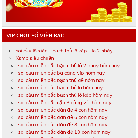
VIP CHỐT SỐ MIỀN BẮC
soi cầu lô xiên – bạch thủ lô kép – lô 2 nháy
Xsmb siêu chuẩn
soi cầu miền bắc bạch thủ lô 2 nháy hôm nay
soi cầu miền bắc ba càng víp hôm nay
soi cầu miền bắc bạch thủ đề hôm nay
soi cầu miền bắc bạch thủ lô hôm nay
soi cầu miền bắc bạch thủ lô kép hôm nay
soi cầu miền bắc cặp 3 càng víp hôm nay
soi cầu miền bắc dàn đề 4 con hôm nay
soi cầu miền bắc dàn đề 6 con hôm nay
soi cầu miền bắc dàn đề 8 con hôm nay
soi cầu miền bắc dàn đề 10 con hôm nay