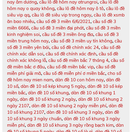
nay âm dương
,
cầu lô đề hôm nay atrungroi
,
cầu lô đề
hôm nay o quay không
,
cầu lô đề hôm nay ô tô
,
cầu lô đề
siêu vip qq
,
cầu lô đề siêu vip trong ngay
,
cầu lô đề xsmb
ăn bao nhiêu
,
cầu số đề 3 miền 6/6/2021
,
cầu số đề 3
miền 6666
,
cầu số đề 3 miền đại phát
,
cầu số đề 3 miền
kinh nghiệm soi
,
cầu số đề 3 miền ông địa
,
cầu số đề 3
miền trung hôm nay
,
cầu số đề 3 miền uy tín không
,
cầu
số đề 3 miền yên bái
,
cầu số đề chính xác 24
,
cầu số đề
chính xác dẫn soi
,
cầu số đề chính xác định
,
cầu số đề
chính xác không lỗ
,
cầu số đề miền bắc 7 tháng 4
,
cầu số
đề miền bắc ơ đâu
,
cầu số đề miền bắc vip
,
cầu số đề
miễn phí giải mã
,
cầu số đề miễn phí ơ miền bắc
,
cho số
đề hôm nay mien nam
,
dàn đề 10 con hôm nay
,
dàn đề
10 số
,
dàn đề 10 số kép khung 5 ngày
,
dàn đề 10 số kép
miền bắc
,
dàn đề 10 số khung
,
dàn đề 10 số khung 1
ngày
,
dàn đề 10 số khung 2 ngày
,
dàn đề 10 số khung 2
ngày 2107
,
dàn đề 10 số khung 2 ngày miễn phí
,
dàn đề
10 số khung 2107
,
dàn đề 10 số khung 3 ngày
,
dàn đề
10 số khung 3 ngày chuẩn
,
dàn đề 10 số khung 3 ngày
miễn phí
,
dàn đề 10 số khung 3 ngày rồng bạch kim
,
dàn
đề 10 số khung 5 ngày
,
dàn đề 10 số là gì
,
dàn đề 10 số