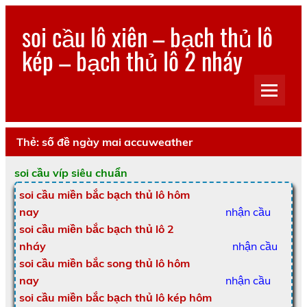
Skip
to
soi cầu lô xiên – bạch thủ lô
content
kép – bạch thủ lô 2 nháy
soi cầu lô xiên – bạch thủ lô kép – bạch thủ lô 2 nháy
Thẻ:
số đề ngày mai accuweather
soi cầu víp siêu chuẩn
soi cầu miền bắc bạch thủ lô hôm
nay
nhận cầu
soi cầu miền bắc bạch thủ lô 2
nháy
nhận cầu
soi cầu miền bắc song thủ lô hôm
nay
nhận cầu
soi cầu miền bắc bạch thủ lô kép hôm