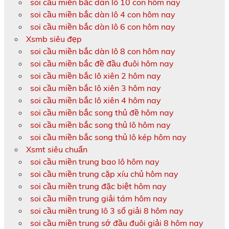
soi cầu miền bắc dàn lô 10 con hôm nay
soi cầu miền bắc dàn lô 4 con hôm nay
soi cầu miền bắc dàn lô 6 con hôm nay
Xsmb siêu đẹp
soi cầu miền bắc dàn lô 8 con hôm nay
soi cầu miền bắc đề đầu đuôi hôm nay
soi cầu miền bắc lô xiên 2 hôm nay
soi cầu miền bắc lô xiên 3 hôm nay
soi cầu miền bắc lô xiên 4 hôm nay
soi cầu miền bắc song thủ đề hôm nay
soi cầu miền bắc song thủ lô hôm nay
soi cầu miền bắc song thủ lô kép hôm nay
Xsmt siêu chuẩn
soi cầu miền trung bao lô hôm nay
soi cầu miền trung cặp xíu chủ hôm nay
soi cầu miền trung đặc biệt hôm nay
soi cầu miền trung giải tám hôm nay
soi cầu miền trung lô 3 số giải 8 hôm nay
soi cầu miền trung sớ đầu đuôi giải 8 hôm nay