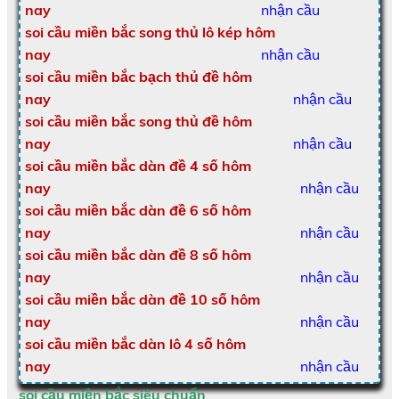
nay
nhận cầu
soi cầu miền bắc song thủ lô kép hôm
nay
nhận cầu
soi cầu miền bắc bạch thủ đề hôm
nay
nhận cầu
soi cầu miền bắc song thủ đề hôm
nay
nhận cầu
soi cầu miền bắc dàn đề 4 số hôm
nay
nhận cầu
soi cầu miền bắc dàn đề 6 số hôm
nay
nhận cầu
soi cầu miền bắc dàn đề 8 số hôm
nay
nhận cầu
soi cầu miền bắc dàn đề 10 số hôm
nay
nhận cầu
soi cầu miền bắc dàn lô 4 số hôm
nay
nhận cầu
soi cầu miền bắc siêu chuẩn