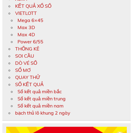
KẾT QUẢ XỔ SỐ
VIETLOTT
Mega 6×45
Max 3D
Max 4D
Power 6/55
THỐNG KÊ
SOI CẦU
DÒ VÉ SỐ
SỔ MƠ
QUAY THỬ
SỐ KẾT QUẢ
Số kết quả miền bắc
Số kết quả miền trung
Số kết quả miền nam
bạch thủ lô khung 2 ngày