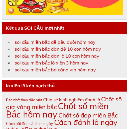
Kết quả SOI CẦU mới nhất
soi cầu miền bắc đề đầu đuôi hôm nay
soi cầu miền bắc dàn đề 10 con hôm nay
soi cầu miền bắc dàn lô 10 con hôm nay
soi cầu miền bắc lô xiên 3 hôm nay
soi cầu miền bắc ba càng víp hôm nay
lo xiên lô kép bạch thủ
Chốt số
Chia sẻ kinh nghiệm đánh lô
Bạc nhớ theo đặc biệt
Chốt số miền
giờ vàng miền bắc
Bắc hôm nay
Chốt số đẹp miền Bắc
Cách đánh lô ngày
Cách bắt lô chuẩn theo ngày