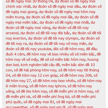
số đề ngày mai 30 tháng 04
,
dự đoán số đề ngày mai
chính xác nhất
,
dự đoán số đề ngày mai dầu
,
dự đoán số
đề ngày mai giang
,
dự đoán số đề ngày mai hôm nay
miền trung
,
dự đoán số đề ngày mai lắk
,
dự đoán số đề
ngày mai miền bắc
,
dự đoán số đề ngày mai nhất
,
dự
đoán số đề ngày mai vàng
,
dự đoán số đề tối nay
arsenal
,
dự đoán số đề tối nay đài bắc
,
dự đoán số đề tối
nay everton
,
dự đoán số đề tối nay olympic
,
dự đoán số
đề tối nay ra
,
dự đoán số đề tối nay số may mắn
,
dự
đoán số đề tối nay youtube
,
đài số đề hôm nay
,
đề đầu
đuôi 4 câm
,
đề hôm nay về bao nhiêu xổ số miền bắc
,
đề
hôm nay về số mấy
,
đề xổ số miền bắc hôm nay
,
huong
dan bat
,
kinh nghiệm bắt cầu đề
,
miền bắc dàn đề 10
con
,
số đề hải phòng hôm nay
,
số đề hôm nay 06 tháng
04
,
số đề hôm nay 12 con giáp
,
số đề hôm nay 206
,
số
đề hôm nay 27
,
số đề hôm nay bao nhiêu
,
số đề hôm nay
ở miền trung
,
số đề hôm nay tphcm
,
số đề hôm nay
uống
,
số đề lào hôm nay
,
số đề miễn phí ơi hôm nay
,
số
đề miễn phí ok
,
số đề miễn phí ông bà
,
số đề miễn phí
phú quốc
,
số đề ngày mai 81
,
số đề ngày mai
accuweather
,
số đề ngày mai em đi
,
số đề ngày mai