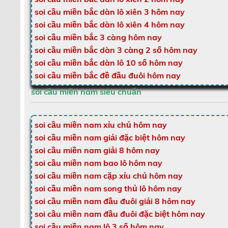
soi cầu miền bắc dàn lô xiên 3 hôm nay
soi cầu miền bắc dàn lô xiên 4 hôm nay
soi cầu miền bắc 3 càng hôm nay
soi cầu miền bắc dàn 3 càng 2 số hôm nay
soi cầu miền bắc dàn lô 10 số hôm nay
soi cầu miền bắc đề đầu đuôi hôm nay
soi cầu miền nam siêu chuẩn
soi cầu miền nam xỉu chủ hôm nay
soi cầu miền nam giải đặc biệt hôm nay
soi cầu miền nam giải 8 hôm nay
soi cầu miền nam bao lô hôm nay
soi cầu miền nam cặp xỉu chủ hôm nay
soi cầu miền nam song thủ lô hôm nay
soi cầu miền nam đầu đuôi giải 8 hôm nay
soi cầu miền nam đầu đuôi đặc biệt hôm nay
soi cầu miền nam lô 3 số hôm nay