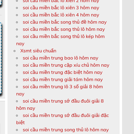
soi cầu miền bắc lô xiên 2 hôm nay
soi cầu miền bắc lô xiên 3 hôm nay
soi cầu miền bắc lô xiên 4 hôm nay
soi cầu miền bắc song thủ đề hôm nay
soi cầu miền bắc song thủ lô hôm nay
soi cầu miền bắc song thủ lô kép hôm
nay
Xsmt siêu chuẩn
soi cầu miền trung bao lô hôm nay
soi cầu miền trung cặp xíu chủ hôm nay
soi cầu miền trung đặc biệt hôm nay
soi cầu miền trung giải tám hôm nay
soi cầu miền trung lô 3 số giải 8 hôm
nay
soi cầu miền trung sớ đầu đuôi giải 8
hôm nay
soi cầu miền trung sớ đầu đuôi giải đặc
biệt
soi cầu miền trung song thủ lô hôm nay