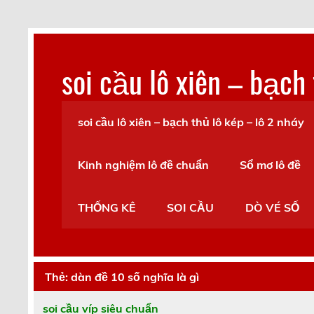
Skip
to
content
soi cầu lô xiên – bạch
soi cầu lô xiên – bạch thủ lô kép – bạch thủ lô 2 
soi cầu lô xiên – bạch thủ lô kép – lô 2 nháy
Kinh nghiệm lô đề chuẩn
Sổ mơ lô đề
THỐNG KÊ
SOI CẦU
DÒ VÉ SỐ
Thẻ:
dàn đề 10 số nghĩa là gì
soi cầu víp siêu chuẩn