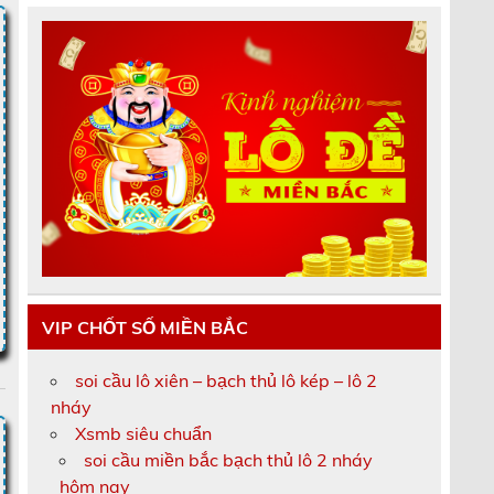
VIP CHỐT SỐ MIỀN BẮC
soi cầu lô xiên – bạch thủ lô kép – lô 2
nháy
Xsmb siêu chuẩn
soi cầu miền bắc bạch thủ lô 2 nháy
hôm nay