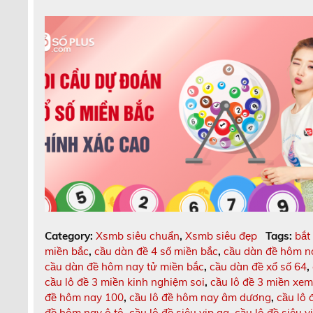
Category:
Xsmb siêu chuẩn
,
Xsmb siêu đẹp
Tags:
bắt
miền bắc
,
cầu dàn đề 4 số miền bắc
,
cầu dàn đề hôm n
cầu dàn đề hôm nay tử miền bắc
,
cầu dàn đề xổ số 64
,
cầu lô đề 3 miền kinh nghiệm soi
,
cầu lô đề 3 miền xe
đề hôm nay 100
,
cầu lô đề hôm nay âm dương
,
cầu lô 
đề hôm nay ô tô
,
cầu lô đề siêu vip qq
,
cầu lô đề siêu v