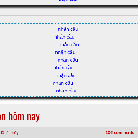
nhận cầu
nhận cầu
nhận cầu
nhận cầu
nhận cầu
nhận cầu
nhận cầu
nhận cầu
nhận cầu
on hôm nay
 lô 2 nháy
106 comments