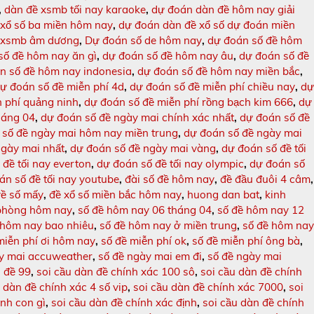
,
dàn đề xsmb tối nay karaoke
,
dự đoán dàn đề hôm nay giải
 xổ số ba miền hôm nay
,
dự đoán dàn đề xổ số dự đoán miền
 xsmb âm dương
,
Dự đoán số de hôm nay
,
dự đoán số đề hôm
số đề hôm nay ăn gì
,
dự đoán số đề hôm nay âu
,
dự đoán số đề
n số đề hôm nay indonesia
,
dự đoán số đề hôm nay miền bắc
,
ự đoán số đề miễn phí 4d
,
dự đoán số đề miễn phí chiều nay
,
d
n phí quảng ninh
,
dự đoán số đề miễn phí rồng bạch kim 666
,
dự
háng 04
,
dự đoán số đề ngày mai chính xác nhất
,
dự đoán số đề
 số đề ngày mai hôm nay miền trung
,
dự đoán số đề ngày mai
ngày mai nhất
,
dự đoán số đề ngày mai vàng
,
dự đoán số đề tối
 đề tối nay everton
,
dự đoán số đề tối nay olympic
,
dự đoán số
án số đề tối nay youtube
,
đài số đề hôm nay
,
đề đầu đuôi 4 câm
,
về số mấy
,
đề xổ số miền bắc hôm nay
,
huong dan bat
,
kinh
 phòng hôm nay
,
số đề hôm nay 06 tháng 04
,
số đề hôm nay 12
 hôm nay bao nhiêu
,
số đề hôm nay ở miền trung
,
số đề hôm na
miễn phí ơi hôm nay
,
số đề miễn phí ok
,
số đề miễn phí ông bà
,
ày mai accuweather
,
số đề ngày mai em đi
,
số đề ngày mai
n đề 99
,
soi cầu dàn đề chính xác 100 sô
,
soi cầu dàn đề chính
 dàn đề chính xác 4 số vip
,
soi cầu dàn đề chính xác 7000
,
soi
ánh con gì
,
soi cầu dàn đề chính xác định
,
soi cầu dàn đề chính