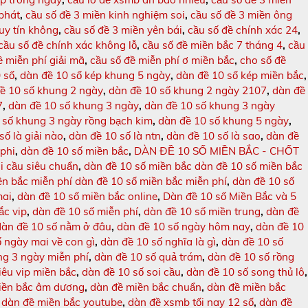
 phát
,
cầu số đề 3 miền kinh nghiệm soi
,
cầu số đề 3 miền ông
uy tín không
,
cầu số đề 3 miền yên bái
,
cầu số đề chính xác 24
,
cầu số đề chính xác không lỗ
,
cầu số đề miền bắc 7 tháng 4
,
cầu
ề miễn phí giải mã
,
cầu số đề miễn phí ơ miền bắc
,
cho số đề
 số
,
dàn đề 10 số kép khung 5 ngày
,
dàn đề 10 số kép miền bắc
,
ề 10 số khung 2 ngày
,
dàn đề 10 số khung 2 ngày 2107
,
dàn đề
7
,
dàn đề 10 số khung 3 ngày
,
dàn đề 10 số khung 3 ngày
 số khung 3 ngày rồng bạch kim
,
dàn đề 10 số khung 5 ngày
,
số là giải nào
,
dàn đề 10 số là ntn
,
dàn đề 10 số là sao
,
dàn đề
phi
,
dàn đề 10 số miền bắc
,
DÀN ĐỀ 10 SỐ MIỀN BẮC - CHỐT
i cầu siêu chuẩn
,
dàn đề 10 số miền bắc dàn đề 10 số miền bắc
ền bắc miễn phí dàn đề 10 số miền bắc miễn phí
,
dàn đề 10 số
mai
,
dàn đề 10 số miền bắc online
,
Dàn đề 10 số Miền Bắc và 5
ắc vip
,
dàn đề 10 số miễn phí
,
dàn đề 10 số miền trung
,
dàn đề
dàn đề 10 số nằm ở đâu
,
dàn đề 10 số ngày hôm nay
,
dàn đề 10
 ngày mai về con gì
,
dàn đề 10 số nghĩa là gì
,
dàn đề 10 số
ng 3 ngày miễn phí
,
dàn đề 10 số quả trám
,
dàn đề 10 số rồng
iêu vip miền bắc
,
dàn đề 10 số soi cầu
,
dàn đề 10 số song thủ lô
,
iền bắc âm dương
,
dàn đề miền bắc chuẩn
,
dàn đề miền bắc
,
dàn đề miền bắc youtube
,
dàn đề xsmb tối nay 12 số
,
dàn đề