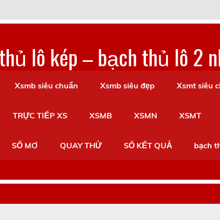
 thủ lô kép – bạch thủ lô 2 
nháy
Xsmb siêu chuẩn
Xsmb siêu đẹp
Xsmt siêu 
TRỰC TIẾP XS
XSMB
XSMN
XSMT
SỔ MƠ
QUAY THỬ
SỐ KẾT QUẢ
bạch t