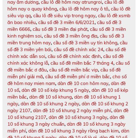
nay âm dương
,
cầu lô đề hôm nay atrungroi
,
cầu lô đề
hôm nay o quay không
,
cầu lô đề hôm nay ô tô
,
cầu lô đề
siêu vip qq
,
cầu lô đề siêu vip trong ngay
,
cầu lô đề xsmb
ăn bao nhiêu
,
cầu số đề 3 miền 6/6/2021
,
cầu số đề 3
miền 6666
,
cầu số đề 3 miền đại phát
,
cầu số đề 3 miền
kinh nghiệm soi
,
cầu số đề 3 miền ông địa
,
cầu số đề 3
miền trung hôm nay
,
cầu số đề 3 miền uy tín không
,
cầu
số đề 3 miền yên bái
,
cầu số đề chính xác 24
,
cầu số đề
chính xác dẫn soi
,
cầu số đề chính xác định
,
cầu số đề
chính xác không lỗ
,
cầu số đề miền bắc 7 tháng 4
,
cầu số
đề miền bắc ơ đâu
,
cầu số đề miền bắc vip
,
cầu số đề
miễn phí giải mã
,
cầu số đề miễn phí ơ miền bắc
,
cho số
đề hôm nay mien nam
,
dàn đề 10 con hôm nay
,
dàn đề
10 số
,
dàn đề 10 số kép khung 5 ngày
,
dàn đề 10 số kép
miền bắc
,
dàn đề 10 số khung
,
dàn đề 10 số khung 1
ngày
,
dàn đề 10 số khung 2 ngày
,
dàn đề 10 số khung 2
ngày 2107
,
dàn đề 10 số khung 2 ngày miễn phí
,
dàn đề
10 số khung 2107
,
dàn đề 10 số khung 3 ngày
,
dàn đề
10 số khung 3 ngày chuẩn
,
dàn đề 10 số khung 3 ngày
miễn phí
,
dàn đề 10 số khung 3 ngày rồng bạch kim
,
dàn
đề 10 số khung 5 ngày
,
dàn đề 10 số là gì
,
dàn đề 10 số