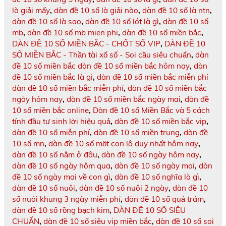
là giải mấy
,
dàn đề 10 số là giải nào
,
dàn đề 10 số là ntn
,
dàn đề 10 số là sao
,
dàn đề 10 số lót là gì
,
dàn đề 10 số
mb
,
dàn đề 10 số mb mien phi
,
dàn đề 10 số miền bắc
,
DÀN ĐỀ 10 SỐ MIỀN BẮC - CHỐT SỐ VIP
,
DÀN ĐỀ 10
SỐ MIỀN BẮC - Thần tài xổ số - Soi cầu siêu chuẩn
,
dàn
đề 10 số miền bắc dàn đề 10 số miền bắc hôm nay
,
dàn
đề 10 số miền bắc là gì
,
dàn đề 10 số miền bắc miễn phí
dàn đề 10 số miền bắc miễn phí
,
dàn đề 10 số miền bắc
ngày hôm nay
,
dàn đề 10 số miền bắc ngày mai
,
dàn đề
10 số miền bắc online
,
Dàn đề 10 số Miền Bắc và 5 cách
tính đầu tư sinh lời hiệu quả
,
dàn đề 10 số miền bắc vip
,
dàn đề 10 số miễn phí
,
dàn đề 10 số miền trung
,
dàn đề
10 số mn
,
dàn đề 10 số một con lô duy nhất hôm nay
,
dàn đề 10 số nằm ở đâu
,
dàn đề 10 số ngày hôm nay
,
dàn đề 10 số ngày hôm qua
,
dàn đề 10 số ngày mai
,
dàn
đề 10 số ngày mai về con gì
,
dàn đề 10 số nghĩa là gì
,
dàn đề 10 số nuôi
,
dàn đề 10 số nuôi 2 ngày
,
dàn đề 10
số nuôi khung 3 ngày miễn phí
,
dàn đề 10 số quả trám
,
dàn đề 10 số rồng bạch kim
,
DÀN ĐỀ 10 SỐ SIÊU
CHUẨN
,
dàn đề 10 số siêu vip miền bắc
,
dàn đề 10 số soi