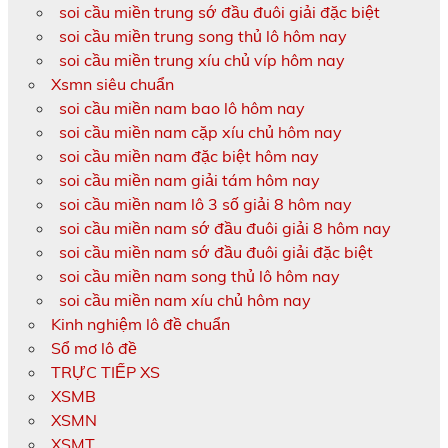
soi cầu miền trung sớ đầu đuôi giải đặc biệt
soi cầu miền trung song thủ lô hôm nay
soi cầu miền trung xíu chủ víp hôm nay
Xsmn siêu chuẩn
soi cầu miền nam bao lô hôm nay
soi cầu miền nam cặp xíu chủ hôm nay
soi cầu miền nam đặc biệt hôm nay
soi cầu miền nam giải tám hôm nay
soi cầu miền nam lô 3 số giải 8 hôm nay
soi cầu miền nam sớ đầu đuôi giải 8 hôm nay
soi cầu miền nam sớ đầu đuôi giải đặc biệt
soi cầu miền nam song thủ lô hôm nay
soi cầu miền nam xíu chủ hôm nay
Kinh nghiệm lô đề chuẩn
Sổ mơ lô đề
TRỰC TIẾP XS
XSMB
XSMN
XSMT