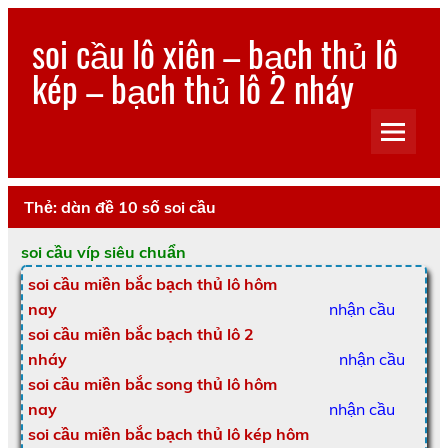
Skip
to
soi cầu lô xiên – bạch thủ lô
content
kép – bạch thủ lô 2 nháy
soi cầu lô xiên – bạch thủ lô kép – bạch thủ lô 2 nháy
Thẻ:
dàn đề 10 số soi cầu
soi cầu víp siêu chuẩn
soi cầu miền bắc bạch thủ lô hôm
nay
nhận cầu
soi cầu miền bắc bạch thủ lô 2
nháy
nhận cầu
soi cầu miền bắc song thủ lô hôm
nay
nhận cầu
soi cầu miền bắc bạch thủ lô kép hôm