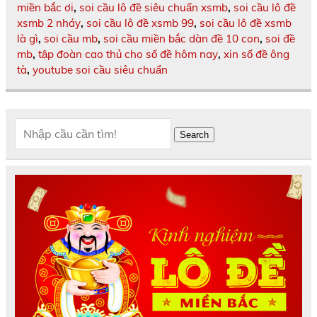
miền bắc ơi
,
soi cầu lô đề siêu chuẩn xsmb
,
soi cầu lô đề
xsmb 2 nháy
,
soi cầu lô đề xsmb 99
,
soi cầu lô đề xsmb
là gì
,
soi cầu mb
,
soi cầu miền bắc dàn đề 10 con
,
soi đề
mb
,
tập đoàn cao thủ cho số đề hôm nay
,
xin số đề ông
tà
,
youtube soi cầu siêu chuẩn
Search