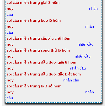
soi cầu miền trung giải 8 hôm
nay
nhận
cầu
soi cầu miền trung bao lô hôm
nay
nhận
cầu
soi cầu miền trung cặp xỉu chủ hôm
nay
nhận cầu
soi cầu miền trung song thủ lô hôm
nay
nhận cầu
soi cầu miền trung đầu đuôi giải 8 hôm
nay
nhận cầu
soi cầu miền trung đầu đuôi đặc biệt hôm
nay
nhận cầu
soi cầu miền trung lô 3 số hôm
nay
nhận
cầu