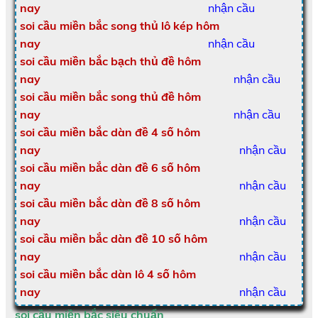
nay
nhận cầu
soi cầu miền bắc song thủ lô kép hôm
nay
nhận cầu
soi cầu miền bắc bạch thủ đề hôm
nay
nhận cầu
soi cầu miền bắc song thủ đề hôm
nay
nhận cầu
soi cầu miền bắc dàn đề 4 số hôm
nay
nhận cầu
soi cầu miền bắc dàn đề 6 số hôm
nay
nhận cầu
soi cầu miền bắc dàn đề 8 số hôm
nay
nhận cầu
soi cầu miền bắc dàn đề 10 số hôm
nay
nhận cầu
soi cầu miền bắc dàn lô 4 số hôm
nay
nhận cầu
soi cầu miền bắc siêu chuẩn