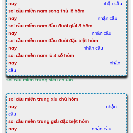
nay
nhận cầu
soi cầu miền nam song thủ lô hôm
nay
nhận cầu
soi cầu miền nam đầu đuôi giải 8 hôm
nay
nhận cầu
soi cầu miền nam đầu đuôi đặc biệt hôm
nay
nhận cầu
soi cầu miền nam lô 3 số hôm
nay
nhận
cầu
soi cầu miền trung siêu chuẩn
soi cầu miền trung xỉu chủ hôm
nay
nhận
cầu
soi cầu miền trung giải đặc biệt hôm
nay
nhận cầu