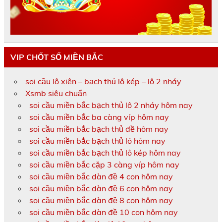
VIP CHỐT SỐ MIỀN BẮC
soi cầu lô xiên – bạch thủ lô kép – lô 2 nháy
Xsmb siêu chuẩn
soi cầu miền bắc bạch thủ lô 2 nháy hôm nay
soi cầu miền bắc ba càng víp hôm nay
soi cầu miền bắc bạch thủ đề hôm nay
soi cầu miền bắc bạch thủ lô hôm nay
soi cầu miền bắc bạch thủ lô kép hôm nay
soi cầu miền bắc cặp 3 càng víp hôm nay
soi cầu miền bắc dàn đề 4 con hôm nay
soi cầu miền bắc dàn đề 6 con hôm nay
soi cầu miền bắc dàn đề 8 con hôm nay
soi cầu miền bắc dàn đề 10 con hôm nay