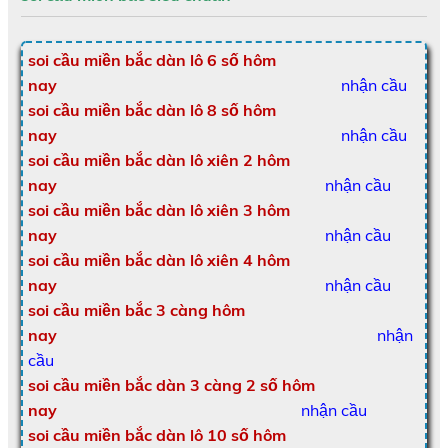
soi cầu miền bắc dàn lô 6 số hôm
nay
nhận cầu
soi cầu miền bắc dàn lô 8 số hôm
nay
nhận cầu
soi cầu miền bắc dàn lô xiên 2 hôm
nay
nhận cầu
soi cầu miền bắc dàn lô xiên 3 hôm
nay
nhận cầu
soi cầu miền bắc dàn lô xiên 4 hôm
nay
nhận cầu
soi cầu miền bắc 3 càng hôm
nay
nhận
cầu
soi cầu miền bắc dàn 3 càng 2 số hôm
nay
nhận cầu
soi cầu miền bắc dàn lô 10 số hôm