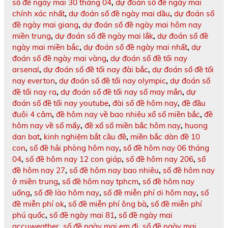
số đề ngày mai 30 tháng 04
,
dự đoán số đề ngày mai
chính xác nhất
,
dự đoán số đề ngày mai dầu
,
dự đoán số
đề ngày mai giang
,
dự đoán số đề ngày mai hôm nay
miền trung
,
dự đoán số đề ngày mai lắk
,
dự đoán số đề
ngày mai miền bắc
,
dự đoán số đề ngày mai nhất
,
dự
đoán số đề ngày mai vàng
,
dự đoán số đề tối nay
arsenal
,
dự đoán số đề tối nay đài bắc
,
dự đoán số đề tối
nay everton
,
dự đoán số đề tối nay olympic
,
dự đoán số
đề tối nay ra
,
dự đoán số đề tối nay số may mắn
,
dự
đoán số đề tối nay youtube
,
đài số đề hôm nay
,
đề đầu
đuôi 4 câm
,
đề hôm nay về bao nhiêu xổ số miền bắc
,
đề
hôm nay về số mấy
,
đề xổ số miền bắc hôm nay
,
huong
dan bat
,
kinh nghiệm bắt cầu đề
,
miền bắc dàn đề 10
con
,
số đề hải phòng hôm nay
,
số đề hôm nay 06 tháng
04
,
số đề hôm nay 12 con giáp
,
số đề hôm nay 206
,
số
đề hôm nay 27
,
số đề hôm nay bao nhiêu
,
số đề hôm nay
ở miền trung
,
số đề hôm nay tphcm
,
số đề hôm nay
uống
,
số đề lào hôm nay
,
số đề miễn phí ơi hôm nay
,
số
đề miễn phí ok
,
số đề miễn phí ông bà
,
số đề miễn phí
phú quốc
,
số đề ngày mai 81
,
số đề ngày mai
accuweather
,
số đề ngày mai em đi
,
số đề ngày mai