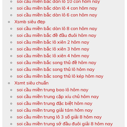
soi cầu miền bắc dàn lô 10 con hôm nay
soi cầu miền bắc dàn lô 4 con hôm nay
soi cầu miền bắc dàn lô 6 con hôm nay
Xsmb siêu đẹp
soi cầu miền bắc dàn lô 8 con hôm nay
soi cầu miền bắc đề đầu đuôi hôm nay
soi cầu miền bắc lô xiên 2 hôm nay
soi cầu miền bắc lô xiên 3 hôm nay
soi cầu miền bắc lô xiên 4 hôm nay
soi cầu miền bắc song thủ đề hôm nay
soi cầu miền bắc song thủ lô hôm nay
soi cầu miền bắc song thủ lô kép hôm nay
Xsmt siêu chuẩn
soi cầu miền trung bao lô hôm nay
soi cầu miền trung cặp xíu chủ hôm nay
soi cầu miền trung đặc biệt hôm nay
soi cầu miền trung giải tám hôm nay
soi cầu miền trung lô 3 số giải 8 hôm nay
soi cầu miền trung sớ đầu đuôi giải 8 hôm nay