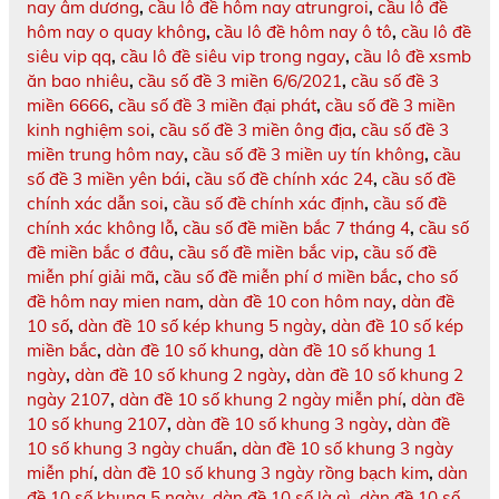
nay âm dương
,
cầu lô đề hôm nay atrungroi
,
cầu lô đề
hôm nay o quay không
,
cầu lô đề hôm nay ô tô
,
cầu lô đề
siêu vip qq
,
cầu lô đề siêu vip trong ngay
,
cầu lô đề xsmb
ăn bao nhiêu
,
cầu số đề 3 miền 6/6/2021
,
cầu số đề 3
miền 6666
,
cầu số đề 3 miền đại phát
,
cầu số đề 3 miền
kinh nghiệm soi
,
cầu số đề 3 miền ông địa
,
cầu số đề 3
miền trung hôm nay
,
cầu số đề 3 miền uy tín không
,
cầu
số đề 3 miền yên bái
,
cầu số đề chính xác 24
,
cầu số đề
chính xác dẫn soi
,
cầu số đề chính xác định
,
cầu số đề
chính xác không lỗ
,
cầu số đề miền bắc 7 tháng 4
,
cầu số
đề miền bắc ơ đâu
,
cầu số đề miền bắc vip
,
cầu số đề
miễn phí giải mã
,
cầu số đề miễn phí ơ miền bắc
,
cho số
đề hôm nay mien nam
,
dàn đề 10 con hôm nay
,
dàn đề
10 số
,
dàn đề 10 số kép khung 5 ngày
,
dàn đề 10 số kép
miền bắc
,
dàn đề 10 số khung
,
dàn đề 10 số khung 1
ngày
,
dàn đề 10 số khung 2 ngày
,
dàn đề 10 số khung 2
ngày 2107
,
dàn đề 10 số khung 2 ngày miễn phí
,
dàn đề
10 số khung 2107
,
dàn đề 10 số khung 3 ngày
,
dàn đề
10 số khung 3 ngày chuẩn
,
dàn đề 10 số khung 3 ngày
miễn phí
,
dàn đề 10 số khung 3 ngày rồng bạch kim
,
dàn
đề 10 số khung 5 ngày
,
dàn đề 10 số là gì
,
dàn đề 10 số