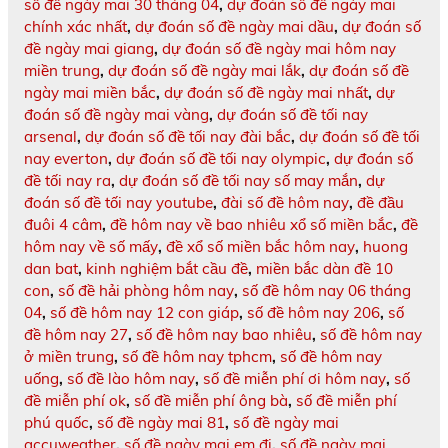
số đề ngày mai 30 tháng 04
,
dự đoán số đề ngày mai
chính xác nhất
,
dự đoán số đề ngày mai dầu
,
dự đoán số
đề ngày mai giang
,
dự đoán số đề ngày mai hôm nay
miền trung
,
dự đoán số đề ngày mai lắk
,
dự đoán số đề
ngày mai miền bắc
,
dự đoán số đề ngày mai nhất
,
dự
đoán số đề ngày mai vàng
,
dự đoán số đề tối nay
arsenal
,
dự đoán số đề tối nay đài bắc
,
dự đoán số đề tối
nay everton
,
dự đoán số đề tối nay olympic
,
dự đoán số
đề tối nay ra
,
dự đoán số đề tối nay số may mắn
,
dự
đoán số đề tối nay youtube
,
đài số đề hôm nay
,
đề đầu
đuôi 4 câm
,
đề hôm nay về bao nhiêu xổ số miền bắc
,
đề
hôm nay về số mấy
,
đề xổ số miền bắc hôm nay
,
huong
dan bat
,
kinh nghiệm bắt cầu đề
,
miền bắc dàn đề 10
con
,
số đề hải phòng hôm nay
,
số đề hôm nay 06 tháng
04
,
số đề hôm nay 12 con giáp
,
số đề hôm nay 206
,
số
đề hôm nay 27
,
số đề hôm nay bao nhiêu
,
số đề hôm nay
ở miền trung
,
số đề hôm nay tphcm
,
số đề hôm nay
uống
,
số đề lào hôm nay
,
số đề miễn phí ơi hôm nay
,
số
đề miễn phí ok
,
số đề miễn phí ông bà
,
số đề miễn phí
phú quốc
,
số đề ngày mai 81
,
số đề ngày mai
accuweather
,
số đề ngày mai em đi
,
số đề ngày mai