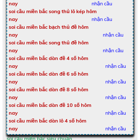
nay
nhận cầu
soi cầu miền bắc song thủ lô kép hôm
nay
nhận cầu
soi cầu miền bắc bạch thủ đề hôm
nay
nhận cầu
soi cầu miền bắc song thủ đề hôm
nay
nhận cầu
soi cầu miền bắc dàn đề 4 số hôm
nay
nhận cầu
soi cầu miền bắc dàn đề 6 số hôm
nay
nhận cầu
soi cầu miền bắc dàn đề 8 số hôm
nay
nhận cầu
soi cầu miền bắc dàn đề 10 số hôm
nay
nhận cầu
soi cầu miền bắc dàn lô 4 số hôm
nay
nhận cầu
soi cầu miền bắc siêu chuẩn