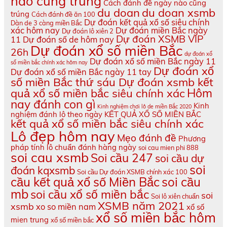
nào cũng trúng
Cách đánh đề ngày nào cũng
du doan
du doan xsmb
trúng
Cách đánh đề ăn 100
Dự đoán kết quả xổ số siêu chính
Dàn de 3 càng miền Bắc
xác hôm nay
Dự đoán miền Bắc ngày
Dự đoán lô xiên 2
Dự đoán XSMB VIP
11
Dự đoán số de hôm nay
Dự đoán xổ số miền Bắc
26h
dự đoán xổ
Dự đoán xổ số miền Bắc ngày 11
số miền bắc chính xác hôm nay
Dự đoán xổ
Dự đoán xổ số miền Bắc ngày 11 tay
số miền Bắc thứ sáu Dự đoán xsmb kết
Hôm
quả xổ số miền bắc siêu chính xác
nay đánh con gì
Kinh
Kinh nghiệm chơi lô de miền Bắc 2020
nghiệm đánh lô theo ngày
KẾT QUẢ XỔ SỐ MIỀN BẮC
kết quả xổ số miền bắc siêu chính xác
Lô đẹp hôm nay
Mẹo đánh đề
Phương
pháp tính lô chuẩn đánh hàng ngày
soi cau mien phi 888
soi cau xsmb
Soi cầu 247
soi cầu dự
soi
đoán kqxsmb
Soi cầu Dự đoán XSMB chính xác 100
cầu kết quả xổ số Miền Bắc
soi cầu
mb
soi cầu xổ số miền bắc
soi
Soi lô xiên chuẩn
XSMB năm 2021
xsmb
xo so miền nam
xổ số
xổ số miền bắc hôm
mien trung
xổ số miền bắc