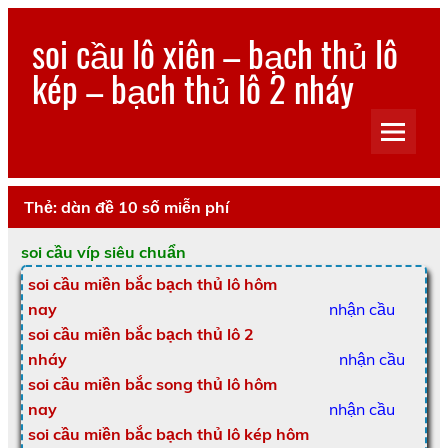
Skip
to
soi cầu lô xiên – bạch thủ lô
content
kép – bạch thủ lô 2 nháy
soi cầu lô xiên – bạch thủ lô kép – bạch thủ lô 2 nháy
Thẻ:
dàn đề 10 số miễn phí
soi cầu víp siêu chuẩn
soi cầu miền bắc bạch thủ lô hôm
nay
nhận cầu
soi cầu miền bắc bạch thủ lô 2
nháy
nhận cầu
soi cầu miền bắc song thủ lô hôm
nay
nhận cầu
soi cầu miền bắc bạch thủ lô kép hôm