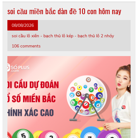
soi cầu miền bắc dàn đề 10 con hôm nay
08/08/2026
soi cầu lô xiên - bạch thủ lô kép - bạch thủ lô 2 nháy
106 comments