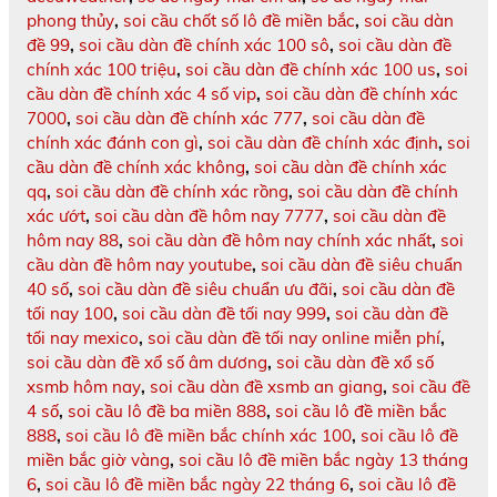
phong thủy
,
soi cầu chốt số lô đề miền bắc
,
soi cầu dàn
đề 99
,
soi cầu dàn đề chính xác 100 sô
,
soi cầu dàn đề
chính xác 100 triệu
,
soi cầu dàn đề chính xác 100 us
,
soi
cầu dàn đề chính xác 4 số vip
,
soi cầu dàn đề chính xác
7000
,
soi cầu dàn đề chính xác 777
,
soi cầu dàn đề
chính xác đánh con gì
,
soi cầu dàn đề chính xác định
,
soi
cầu dàn đề chính xác không
,
soi cầu dàn đề chính xác
qq
,
soi cầu dàn đề chính xác rồng
,
soi cầu dàn đề chính
xác ướt
,
soi cầu dàn đề hôm nay 7777
,
soi cầu dàn đề
hôm nay 88
,
soi cầu dàn đề hôm nay chính xác nhất
,
soi
cầu dàn đề hôm nay youtube
,
soi cầu dàn đề siêu chuẩn
40 số
,
soi cầu dàn đề siêu chuẩn ưu đãi
,
soi cầu dàn đề
tối nay 100
,
soi cầu dàn đề tối nay 999
,
soi cầu dàn đề
tối nay mexico
,
soi cầu dàn đề tối nay online miễn phí
,
soi cầu dàn đề xổ số âm dương
,
soi cầu dàn đề xổ số
xsmb hôm nay
,
soi cầu dàn đề xsmb an giang
,
soi cầu đề
4 số
,
soi cầu lô đề ba miền 888
,
soi cầu lô đề miền bắc
888
,
soi cầu lô đề miền bắc chính xác 100
,
soi cầu lô đề
miền bắc giờ vàng
,
soi cầu lô đề miền bắc ngày 13 tháng
6
,
soi cầu lô đề miền bắc ngày 22 tháng 6
,
soi cầu lô đề