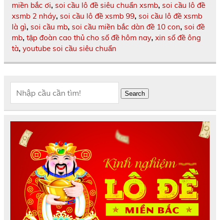
miền bắc ơi
,
soi cầu lô đề siêu chuẩn xsmb
,
soi cầu lô đề
xsmb 2 nháy
,
soi cầu lô đề xsmb 99
,
soi cầu lô đề xsmb
là gì
,
soi cầu mb
,
soi cầu miền bắc dàn đề 10 con
,
soi đề
mb
,
tập đoàn cao thủ cho số đề hôm nay
,
xin số đề ông
tà
,
youtube soi cầu siêu chuẩn
Search