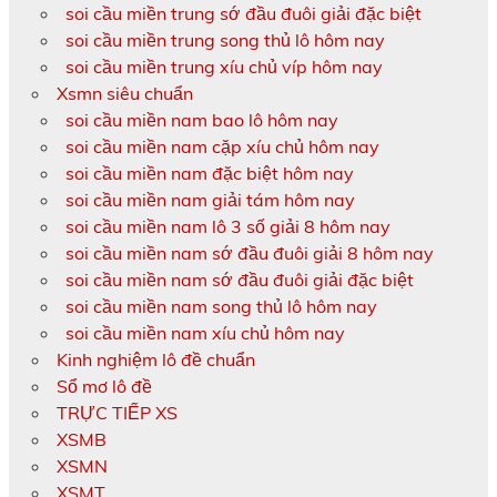
soi cầu miền trung sớ đầu đuôi giải đặc biệt
soi cầu miền trung song thủ lô hôm nay
soi cầu miền trung xíu chủ víp hôm nay
Xsmn siêu chuẩn
soi cầu miền nam bao lô hôm nay
soi cầu miền nam cặp xíu chủ hôm nay
soi cầu miền nam đặc biệt hôm nay
soi cầu miền nam giải tám hôm nay
soi cầu miền nam lô 3 số giải 8 hôm nay
soi cầu miền nam sớ đầu đuôi giải 8 hôm nay
soi cầu miền nam sớ đầu đuôi giải đặc biệt
soi cầu miền nam song thủ lô hôm nay
soi cầu miền nam xíu chủ hôm nay
Kinh nghiệm lô đề chuẩn
Sổ mơ lô đề
TRỰC TIẾP XS
XSMB
XSMN
XSMT