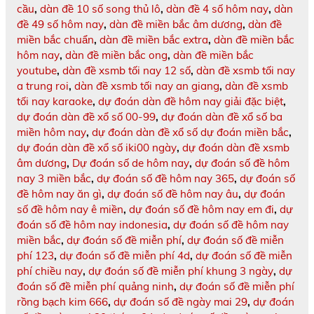
cầu
,
dàn đề 10 số song thủ lô
,
dàn đề 4 số hôm nay
,
dàn
đề 49 số hôm nay
,
dàn đề miền bắc âm dương
,
dàn đề
miền bắc chuẩn
,
dàn đề miền bắc extra
,
dàn đề miền bắc
hôm nay
,
dàn đề miền bắc ong
,
dàn đề miền bắc
youtube
,
dàn đề xsmb tối nay 12 số
,
dàn đề xsmb tối nay
a trung roi
,
dàn đề xsmb tối nay an giang
,
dàn đề xsmb
tối nay karaoke
,
dự đoán dàn đề hôm nay giải đặc biệt
,
dự đoán dàn đề xổ số 00-99
,
dự đoán dàn đề xổ số ba
miền hôm nay
,
dự đoán dàn đề xổ số dự đoán miền bắc
,
dự đoán dàn đề xổ số iki00 ngày
,
dự đoán dàn đề xsmb
âm dương
,
Dự đoán số de hôm nay
,
dự đoán số đề hôm
nay 3 miền bắc
,
dự đoán số đề hôm nay 365
,
dự đoán số
đề hôm nay ăn gì
,
dự đoán số đề hôm nay âu
,
dự đoán
số đề hôm nay ê miền
,
dự đoán số đề hôm nay em đi
,
dự
đoán số đề hôm nay indonesia
,
dự đoán số đề hôm nay
miền bắc
,
dự đoán số đề miễn phí
,
dự đoán số đề miễn
phí 123
,
dự đoán số đề miễn phí 4d
,
dự đoán số đề miễn
phí chiều nay
,
dự đoán số đề miễn phí khung 3 ngày
,
dự
đoán số đề miễn phí quảng ninh
,
dự đoán số đề miễn phí
rồng bạch kim 666
,
dự đoán số đề ngày mai 29
,
dự đoán