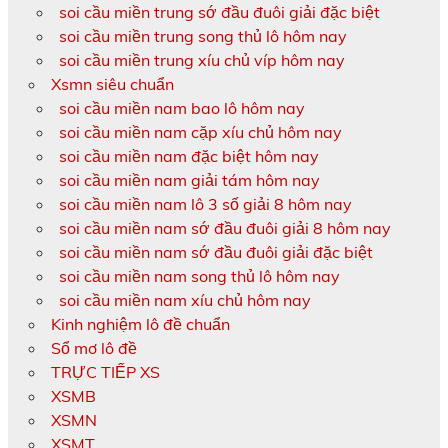
soi cầu miền trung sớ đầu đuôi giải đặc biệt
soi cầu miền trung song thủ lô hôm nay
soi cầu miền trung xíu chủ víp hôm nay
Xsmn siêu chuẩn
soi cầu miền nam bao lô hôm nay
soi cầu miền nam cặp xíu chủ hôm nay
soi cầu miền nam đặc biệt hôm nay
soi cầu miền nam giải tám hôm nay
soi cầu miền nam lô 3 số giải 8 hôm nay
soi cầu miền nam sớ đầu đuôi giải 8 hôm nay
soi cầu miền nam sớ đầu đuôi giải đặc biệt
soi cầu miền nam song thủ lô hôm nay
soi cầu miền nam xíu chủ hôm nay
Kinh nghiệm lô đề chuẩn
Sổ mơ lô đề
TRỰC TIẾP XS
XSMB
XSMN
XSMT