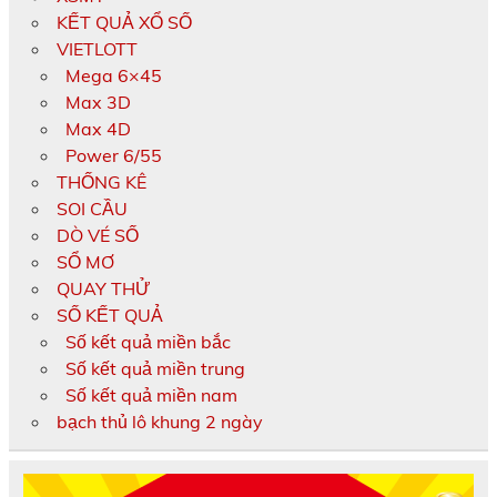
KẾT QUẢ XỔ SỐ
VIETLOTT
Mega 6×45
Max 3D
Max 4D
Power 6/55
THỐNG KÊ
SOI CẦU
DÒ VÉ SỐ
SỔ MƠ
QUAY THỬ
SỐ KẾT QUẢ
Số kết quả miền bắc
Số kết quả miền trung
Số kết quả miền nam
bạch thủ lô khung 2 ngày