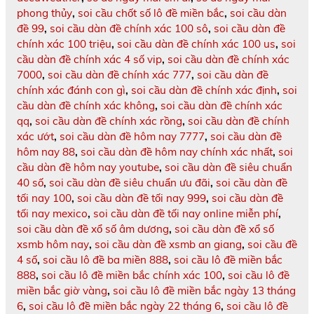
phong thủy
,
soi cầu chốt số lô đề miền bắc
,
soi cầu dàn
đề 99
,
soi cầu dàn đề chính xác 100 sô
,
soi cầu dàn đề
chính xác 100 triệu
,
soi cầu dàn đề chính xác 100 us
,
soi
cầu dàn đề chính xác 4 số vip
,
soi cầu dàn đề chính xác
7000
,
soi cầu dàn đề chính xác 777
,
soi cầu dàn đề
chính xác đánh con gì
,
soi cầu dàn đề chính xác định
,
soi
cầu dàn đề chính xác không
,
soi cầu dàn đề chính xác
qq
,
soi cầu dàn đề chính xác rồng
,
soi cầu dàn đề chính
xác ướt
,
soi cầu dàn đề hôm nay 7777
,
soi cầu dàn đề
hôm nay 88
,
soi cầu dàn đề hôm nay chính xác nhất
,
soi
cầu dàn đề hôm nay youtube
,
soi cầu dàn đề siêu chuẩn
40 số
,
soi cầu dàn đề siêu chuẩn ưu đãi
,
soi cầu dàn đề
tối nay 100
,
soi cầu dàn đề tối nay 999
,
soi cầu dàn đề
tối nay mexico
,
soi cầu dàn đề tối nay online miễn phí
,
soi cầu dàn đề xổ số âm dương
,
soi cầu dàn đề xổ số
xsmb hôm nay
,
soi cầu dàn đề xsmb an giang
,
soi cầu đề
4 số
,
soi cầu lô đề ba miền 888
,
soi cầu lô đề miền bắc
888
,
soi cầu lô đề miền bắc chính xác 100
,
soi cầu lô đề
miền bắc giờ vàng
,
soi cầu lô đề miền bắc ngày 13 tháng
6
,
soi cầu lô đề miền bắc ngày 22 tháng 6
,
soi cầu lô đề