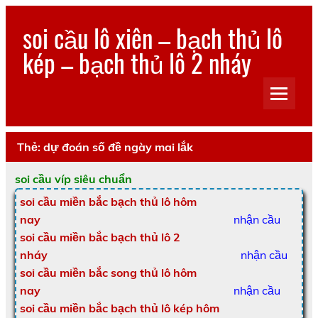
Skip
to
soi cầu lô xiên – bạch thủ lô
content
kép – bạch thủ lô 2 nháy
soi cầu lô xiên – bạch thủ lô kép – bạch thủ lô 2 nháy
Thẻ:
dự đoán số đề ngày mai lắk
soi cầu víp siêu chuẩn
soi cầu miền bắc bạch thủ lô hôm
nay
nhận cầu
soi cầu miền bắc bạch thủ lô 2
nháy
nhận cầu
soi cầu miền bắc song thủ lô hôm
nay
nhận cầu
soi cầu miền bắc bạch thủ lô kép hôm