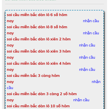
soi cầu miền bắc dàn lô 6 số hôm
nay
nhận cầu
soi cầu miền bắc dàn lô 8 số hôm
nay
nhận cầu
soi cầu miền bắc dàn lô xiên 2 hôm
nay
nhận cầu
soi cầu miền bắc dàn lô xiên 3 hôm
nay
nhận cầu
soi cầu miền bắc dàn lô xiên 4 hôm
nay
nhận cầu
soi cầu miền bắc 3 càng hôm
nay
nhận
cầu
soi cầu miền bắc dàn 3 càng 2 số hôm
nay
nhận cầu
soi cầu miền bắc dàn lô 10 số hôm