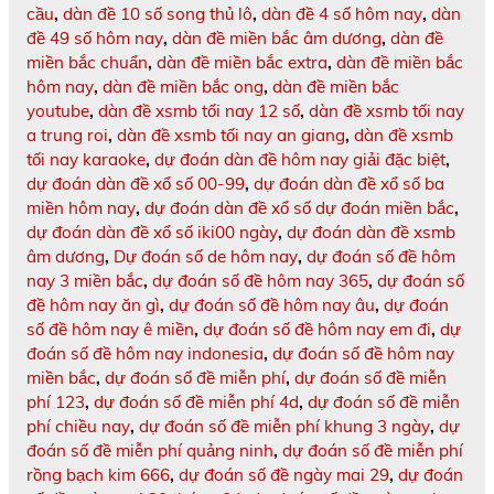
cầu
,
dàn đề 10 số song thủ lô
,
dàn đề 4 số hôm nay
,
dàn
đề 49 số hôm nay
,
dàn đề miền bắc âm dương
,
dàn đề
miền bắc chuẩn
,
dàn đề miền bắc extra
,
dàn đề miền bắc
hôm nay
,
dàn đề miền bắc ong
,
dàn đề miền bắc
youtube
,
dàn đề xsmb tối nay 12 số
,
dàn đề xsmb tối nay
a trung roi
,
dàn đề xsmb tối nay an giang
,
dàn đề xsmb
tối nay karaoke
,
dự đoán dàn đề hôm nay giải đặc biệt
,
dự đoán dàn đề xổ số 00-99
,
dự đoán dàn đề xổ số ba
miền hôm nay
,
dự đoán dàn đề xổ số dự đoán miền bắc
,
dự đoán dàn đề xổ số iki00 ngày
,
dự đoán dàn đề xsmb
âm dương
,
Dự đoán số de hôm nay
,
dự đoán số đề hôm
nay 3 miền bắc
,
dự đoán số đề hôm nay 365
,
dự đoán số
đề hôm nay ăn gì
,
dự đoán số đề hôm nay âu
,
dự đoán
số đề hôm nay ê miền
,
dự đoán số đề hôm nay em đi
,
dự
đoán số đề hôm nay indonesia
,
dự đoán số đề hôm nay
miền bắc
,
dự đoán số đề miễn phí
,
dự đoán số đề miễn
phí 123
,
dự đoán số đề miễn phí 4d
,
dự đoán số đề miễn
phí chiều nay
,
dự đoán số đề miễn phí khung 3 ngày
,
dự
đoán số đề miễn phí quảng ninh
,
dự đoán số đề miễn phí
rồng bạch kim 666
,
dự đoán số đề ngày mai 29
,
dự đoán