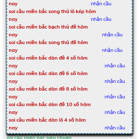
nay
nhận cầu
soi cầu miền bắc song thủ lô kép hôm
nay
nhận cầu
soi cầu miền bắc bạch thủ đề hôm
nay
nhận cầu
soi cầu miền bắc song thủ đề hôm
nay
nhận cầu
soi cầu miền bắc dàn đề 4 số hôm
nay
nhận cầu
soi cầu miền bắc dàn đề 6 số hôm
nay
nhận cầu
soi cầu miền bắc dàn đề 8 số hôm
nay
nhận cầu
soi cầu miền bắc dàn đề 10 số hôm
nay
nhận cầu
soi cầu miền bắc dàn lô 4 số hôm
nay
nhận cầu
soi cầu miền bắc siêu chuẩn