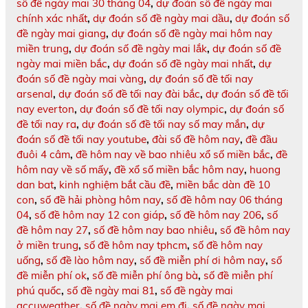
số đề ngày mai 30 tháng 04
,
dự đoán số đề ngày mai
chính xác nhất
,
dự đoán số đề ngày mai dầu
,
dự đoán số
đề ngày mai giang
,
dự đoán số đề ngày mai hôm nay
miền trung
,
dự đoán số đề ngày mai lắk
,
dự đoán số đề
ngày mai miền bắc
,
dự đoán số đề ngày mai nhất
,
dự
đoán số đề ngày mai vàng
,
dự đoán số đề tối nay
arsenal
,
dự đoán số đề tối nay đài bắc
,
dự đoán số đề tối
nay everton
,
dự đoán số đề tối nay olympic
,
dự đoán số
đề tối nay ra
,
dự đoán số đề tối nay số may mắn
,
dự
đoán số đề tối nay youtube
,
đài số đề hôm nay
,
đề đầu
đuôi 4 câm
,
đề hôm nay về bao nhiêu xổ số miền bắc
,
đề
hôm nay về số mấy
,
đề xổ số miền bắc hôm nay
,
huong
dan bat
,
kinh nghiệm bắt cầu đề
,
miền bắc dàn đề 10
con
,
số đề hải phòng hôm nay
,
số đề hôm nay 06 tháng
04
,
số đề hôm nay 12 con giáp
,
số đề hôm nay 206
,
số
đề hôm nay 27
,
số đề hôm nay bao nhiêu
,
số đề hôm nay
ở miền trung
,
số đề hôm nay tphcm
,
số đề hôm nay
uống
,
số đề lào hôm nay
,
số đề miễn phí ơi hôm nay
,
số
đề miễn phí ok
,
số đề miễn phí ông bà
,
số đề miễn phí
phú quốc
,
số đề ngày mai 81
,
số đề ngày mai
accuweather
,
số đề ngày mai em đi
,
số đề ngày mai