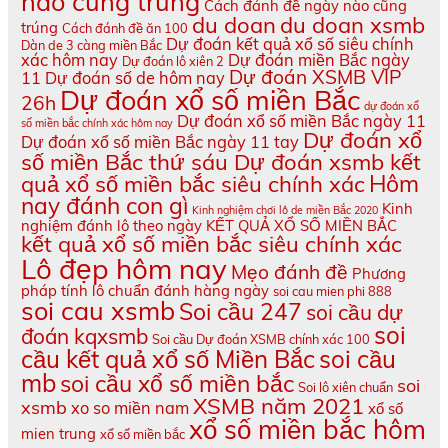
nào cũng trúng
Cách đánh đề ngày nào cũng
du doan
du doan xsmb
trúng
Cách đánh đề ăn 100
Dự đoán kết quả xổ số siêu chính
Dàn de 3 càng miền Bắc
xác hôm nay
Dự đoán miền Bắc ngày
Dự đoán lô xiên 2
Dự đoán XSMB VIP
11
Dự đoán số de hôm nay
Dự đoán xổ số miền Bắc
26h
dự đoán xổ
Dự đoán xổ số miền Bắc ngày 11
số miền bắc chính xác hôm nay
Dự đoán xổ
Dự đoán xổ số miền Bắc ngày 11 tay
số miền Bắc thứ sáu Dự đoán xsmb kết
Hôm
quả xổ số miền bắc siêu chính xác
nay đánh con gì
Kinh
Kinh nghiệm chơi lô de miền Bắc 2020
nghiệm đánh lô theo ngày
KẾT QUẢ XỔ SỐ MIỀN BẮC
kết quả xổ số miền bắc siêu chính xác
Lô đẹp hôm nay
Mẹo đánh đề
Phương
pháp tính lô chuẩn đánh hàng ngày
soi cau mien phi 888
soi cau xsmb
Soi cầu 247
soi cầu dự
soi
đoán kqxsmb
Soi cầu Dự đoán XSMB chính xác 100
cầu kết quả xổ số Miền Bắc
soi cầu
mb
soi cầu xổ số miền bắc
soi
Soi lô xiên chuẩn
XSMB năm 2021
xsmb
xo so miền nam
xổ số
xổ số miền bắc hôm
mien trung
xổ số miền bắc