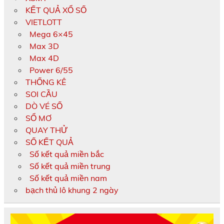
KẾT QUẢ XỔ SỐ
VIETLOTT
Mega 6×45
Max 3D
Max 4D
Power 6/55
THỐNG KÊ
SOI CẦU
DÒ VÉ SỐ
SỔ MƠ
QUAY THỬ
SỐ KẾT QUẢ
Số kết quả miền bắc
Số kết quả miền trung
Số kết quả miền nam
bạch thủ lô khung 2 ngày