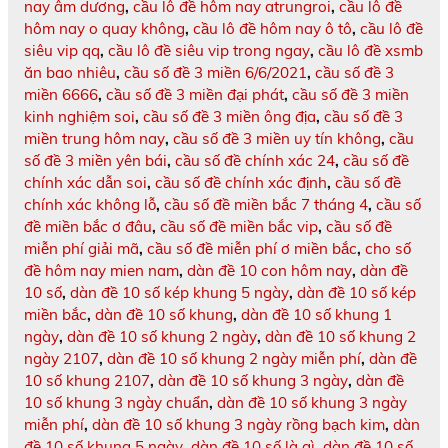
nay âm dương
,
cầu lô đề hôm nay atrungroi
,
cầu lô đề
hôm nay o quay không
,
cầu lô đề hôm nay ô tô
,
cầu lô đề
siêu vip qq
,
cầu lô đề siêu vip trong ngay
,
cầu lô đề xsmb
ăn bao nhiêu
,
cầu số đề 3 miền 6/6/2021
,
cầu số đề 3
miền 6666
,
cầu số đề 3 miền đại phát
,
cầu số đề 3 miền
kinh nghiệm soi
,
cầu số đề 3 miền ông địa
,
cầu số đề 3
miền trung hôm nay
,
cầu số đề 3 miền uy tín không
,
cầu
số đề 3 miền yên bái
,
cầu số đề chính xác 24
,
cầu số đề
chính xác dẫn soi
,
cầu số đề chính xác định
,
cầu số đề
chính xác không lỗ
,
cầu số đề miền bắc 7 tháng 4
,
cầu số
đề miền bắc ơ đâu
,
cầu số đề miền bắc vip
,
cầu số đề
miễn phí giải mã
,
cầu số đề miễn phí ơ miền bắc
,
cho số
đề hôm nay mien nam
,
dàn đề 10 con hôm nay
,
dàn đề
10 số
,
dàn đề 10 số kép khung 5 ngày
,
dàn đề 10 số kép
miền bắc
,
dàn đề 10 số khung
,
dàn đề 10 số khung 1
ngày
,
dàn đề 10 số khung 2 ngày
,
dàn đề 10 số khung 2
ngày 2107
,
dàn đề 10 số khung 2 ngày miễn phí
,
dàn đề
10 số khung 2107
,
dàn đề 10 số khung 3 ngày
,
dàn đề
10 số khung 3 ngày chuẩn
,
dàn đề 10 số khung 3 ngày
miễn phí
,
dàn đề 10 số khung 3 ngày rồng bạch kim
,
dàn
đề 10 số khung 5 ngày
,
dàn đề 10 số là gì
,
dàn đề 10 số