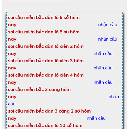
soi cầu miền bắc dàn lô 6 số hôm
nay
nhận cầu
soi cầu miền bắc dàn lô 8 số hôm
nay
nhận cầu
soi cầu miền bắc dàn lô xiên 2 hôm
nay
nhận cầu
soi cầu miền bắc dàn lô xiên 3 hôm
nay
nhận cầu
soi cầu miền bắc dàn lô xiên 4 hôm
nay
nhận cầu
soi cầu miền bắc 3 càng hôm
nay
nhận
cầu
soi cầu miền bắc dàn 3 càng 2 số hôm
nay
nhận cầu
soi cầu miền bắc dàn lô 10 số hôm