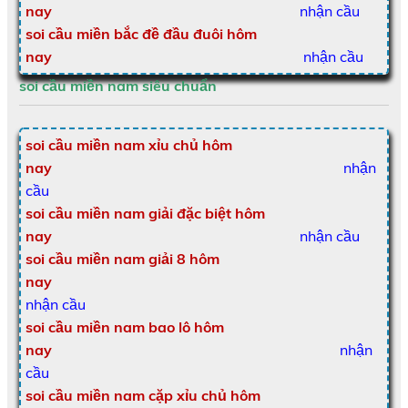
nay
nhận cầu
soi cầu miền bắc đề đầu đuôi hôm
nay
nhận cầu
soi cầu miền nam siêu chuẩn
soi cầu miền nam xỉu chủ hôm
nay
nhận
cầu
soi cầu miền nam giải đặc biệt hôm
nay
nhận cầu
soi cầu miền nam giải 8 hôm
nay
nhận cầu
soi cầu miền nam bao lô hôm
nay
nhận
cầu
soi cầu miền nam cặp xỉu chủ hôm