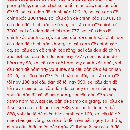
phong thủy
,
soi cầu chốt số lô đề miền bắc
,
soi cầu dàn
đề 99
,
soi cầu dàn đề chính xác 100 sô
,
soi cầu dàn đề
chính xác 100 triệu
,
soi cầu dàn đề chính xác 100 us
,
soi
cầu dàn đề chính xác 4 số vip
,
soi cầu dàn đề chính xác
7000
,
soi cầu dàn đề chính xác 777
,
soi cầu dàn đề
chính xác đánh con gì
,
soi cầu dàn đề chính xác định
,
soi
cầu dàn đề chính xác không
,
soi cầu dàn đề chính xác
qq
,
soi cầu dàn đề chính xác rồng
,
soi cầu dàn đề chính
xác ướt
,
soi cầu dàn đề hôm nay 7777
,
soi cầu dàn đề
hôm nay 88
,
soi cầu dàn đề hôm nay chính xác nhất
,
soi
cầu dàn đề hôm nay youtube
,
soi cầu dàn đề siêu chuẩn
40 số
,
soi cầu dàn đề siêu chuẩn ưu đãi
,
soi cầu dàn đề
tối nay 100
,
soi cầu dàn đề tối nay 999
,
soi cầu dàn đề
tối nay mexico
,
soi cầu dàn đề tối nay online miễn phí
,
soi cầu dàn đề xổ số âm dương
,
soi cầu dàn đề xổ số
xsmb hôm nay
,
soi cầu dàn đề xsmb an giang
,
soi cầu đề
4 số
,
soi cầu lô đề ba miền 888
,
soi cầu lô đề miền bắc
888
,
soi cầu lô đề miền bắc chính xác 100
,
soi cầu lô đề
miền bắc giờ vàng
,
soi cầu lô đề miền bắc ngày 13 tháng
6
,
soi cầu lô đề miền bắc ngày 22 tháng 6
,
soi cầu lô đề