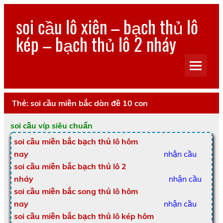
Skip
to
soi cầu lô xiên – bạch thủ lô
content
kép – bạch thủ lô 2 nháy
soi cầu lô xiên – bạch thủ lô kép – bạch thủ lô 2 nháy
Thẻ:
soi cầu miền bắc dàn đề 10 con
soi cầu víp siêu chuẩn
soi cầu miền bắc bạch thủ lô hôm
nay
nhận cầu
soi cầu miền bắc bạch thủ lô 2
nháy
nhận cầu
soi cầu miền bắc song thủ lô hôm
nay
nhận cầu
soi cầu miền bắc bạch thủ lô kép hôm