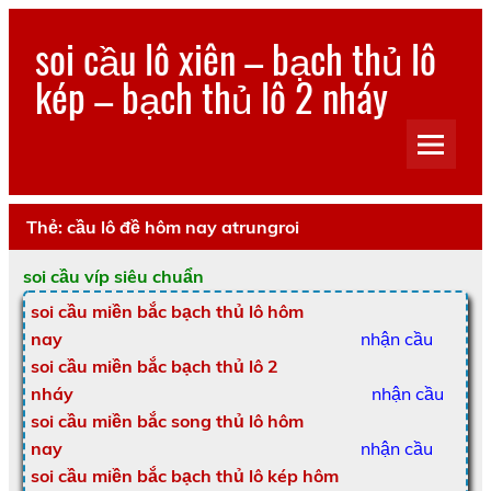
Skip
to
soi cầu lô xiên – bạch thủ lô
content
kép – bạch thủ lô 2 nháy
soi cầu lô xiên – bạch thủ lô kép – bạch thủ lô 2 nháy
Thẻ:
cầu lô đề hôm nay atrungroi
soi cầu víp siêu chuẩn
soi cầu miền bắc bạch thủ lô hôm
nay
nhận cầu
soi cầu miền bắc bạch thủ lô 2
nháy
nhận cầu
soi cầu miền bắc song thủ lô hôm
nay
nhận cầu
soi cầu miền bắc bạch thủ lô kép hôm