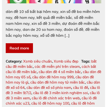
dàn đề 10 số bất bại hôm nay, xin số đề ba miền hôm
nay, đề hom nay, kết quả đề miền bắc, số đề miền
nam hôm nay, xin số đề 3 miền, dự đoán đề miền bắc
hôm nay, dan de 20 so hom nay, đoán số đề, đề miền
bắc ngày hôm nay, xổ số đề hôm […]
Read more
Category:
Xsmb siêu chuẩn
,
Xsmb siêu đẹp
Tags:
bắt
cầu đề miền bắc
,
các đề miễn phí trên steam
,
cách bắt
cầu lô đề miền bắc
,
cầu dàn đề 4 số miền bắc
,
cầu dàn đề
hôm nay 65 số
,
cầu dàn đề hôm nay 999
,
cầu dàn đề
hôm nay là gì
,
cầu dàn đề hôm nay tử miền bắc
,
cầu dàn
đề xổ số 64
,
cầu dàn đề xổ số phía nam
,
cầu lô đê
,
cầu lô
đề 3 miền 9/7/2
,
cầu lô đề 3 miền kinh nghiệm soi
,
cầu lô
đề 3 miền xem
,
cầu lô đề chính xác trên web
,
cầu lô đề
chính xác u23
,
cầu lô đề hôm nay 100
,
cầu lô đề hôm