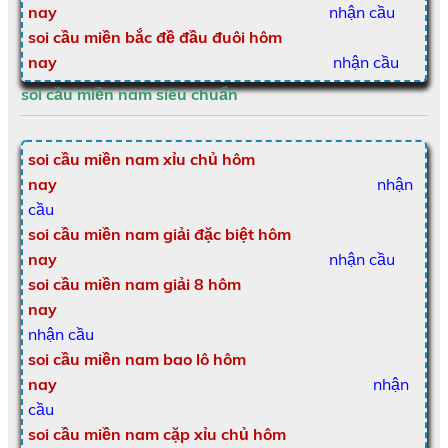
nay
nhận cầu
soi cầu miền bắc đề đầu đuôi hôm
nay
nhận cầu
soi cầu miền nam siêu chuẩn
soi cầu miền nam xỉu chủ hôm
nay
nhận
cầu
soi cầu miền nam giải đặc biệt hôm
nay
nhận cầu
soi cầu miền nam giải 8 hôm
nay
nhận cầu
soi cầu miền nam bao lô hôm
nay
nhận
cầu
soi cầu miền nam cặp xỉu chủ hôm