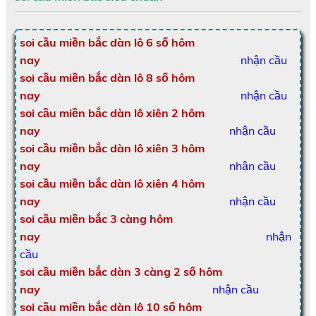
soi cầu miền bắc dàn lô 6 số hôm
nay
nhận cầu
soi cầu miền bắc dàn lô 8 số hôm
nay
nhận cầu
soi cầu miền bắc dàn lô xiên 2 hôm
nay
nhận cầu
soi cầu miền bắc dàn lô xiên 3 hôm
nay
nhận cầu
soi cầu miền bắc dàn lô xiên 4 hôm
nay
nhận cầu
soi cầu miền bắc 3 càng hôm
nay
nhận
cầu
soi cầu miền bắc dàn 3 càng 2 số hôm
nay
nhận cầu
soi cầu miền bắc dàn lô 10 số hôm