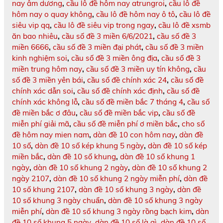
nay âm dương
,
cầu lô đề hôm nay atrungroi
,
cầu lô đề
hôm nay o quay không
,
cầu lô đề hôm nay ô tô
,
cầu lô đề
siêu vip qq
,
cầu lô đề siêu vip trong ngay
,
cầu lô đề xsmb
ăn bao nhiêu
,
cầu số đề 3 miền 6/6/2021
,
cầu số đề 3
miền 6666
,
cầu số đề 3 miền đại phát
,
cầu số đề 3 miền
kinh nghiệm soi
,
cầu số đề 3 miền ông địa
,
cầu số đề 3
miền trung hôm nay
,
cầu số đề 3 miền uy tín không
,
cầu
số đề 3 miền yên bái
,
cầu số đề chính xác 24
,
cầu số đề
chính xác dẫn soi
,
cầu số đề chính xác định
,
cầu số đề
chính xác không lỗ
,
cầu số đề miền bắc 7 tháng 4
,
cầu số
đề miền bắc ơ đâu
,
cầu số đề miền bắc vip
,
cầu số đề
miễn phí giải mã
,
cầu số đề miễn phí ơ miền bắc
,
cho số
đề hôm nay mien nam
,
dàn đề 10 con hôm nay
,
dàn đề
10 số
,
dàn đề 10 số kép khung 5 ngày
,
dàn đề 10 số kép
miền bắc
,
dàn đề 10 số khung
,
dàn đề 10 số khung 1
ngày
,
dàn đề 10 số khung 2 ngày
,
dàn đề 10 số khung 2
ngày 2107
,
dàn đề 10 số khung 2 ngày miễn phí
,
dàn đề
10 số khung 2107
,
dàn đề 10 số khung 3 ngày
,
dàn đề
10 số khung 3 ngày chuẩn
,
dàn đề 10 số khung 3 ngày
miễn phí
,
dàn đề 10 số khung 3 ngày rồng bạch kim
,
dàn
đề 10 số khung 5 ngày
,
dàn đề 10 số là gì
,
dàn đề 10 số