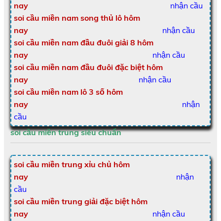
nay
nhận cầu
soi cầu miền nam song thủ lô hôm
nay
nhận cầu
soi cầu miền nam đầu đuôi giải 8 hôm
nay
nhận cầu
soi cầu miền nam đầu đuôi đặc biệt hôm
nay
nhận cầu
soi cầu miền nam lô 3 số hôm
nay
nhận
cầu
soi cầu miền trung siêu chuẩn
soi cầu miền trung xỉu chủ hôm
nay
nhận
cầu
soi cầu miền trung giải đặc biệt hôm
nay
nhận cầu