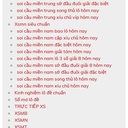
soi cầu miền trung sớ đầu đuôi giải đặc biệt
soi cầu miền trung song thủ lô hôm nay
soi cầu miền trung xíu chủ víp hôm nay
Xsmn siêu chuẩn
soi cầu miền nam bao lô hôm nay
soi cầu miền nam cặp xíu chủ hôm nay
soi cầu miền nam đặc biệt hôm nay
soi cầu miền nam giải tám hôm nay
soi cầu miền nam lô 3 số giải 8 hôm nay
soi cầu miền nam sớ đầu đuôi giải 8 hôm nay
soi cầu miền nam sớ đầu đuôi giải đặc biệt
soi cầu miền nam song thủ lô hôm nay
soi cầu miền nam xíu chủ hôm nay
Kinh nghiệm lô đề chuẩn
Sổ mơ lô đề
TRỰC TIẾP XS
XSMB
XSMN
XSMT