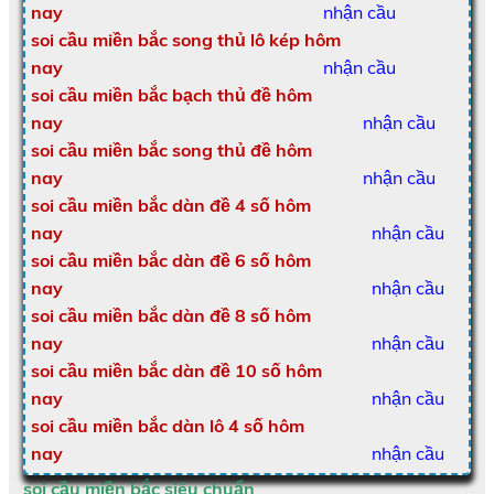
nay
nhận cầu
soi cầu miền bắc song thủ lô kép hôm
nay
nhận cầu
soi cầu miền bắc bạch thủ đề hôm
nay
nhận cầu
soi cầu miền bắc song thủ đề hôm
nay
nhận cầu
soi cầu miền bắc dàn đề 4 số hôm
nay
nhận cầu
soi cầu miền bắc dàn đề 6 số hôm
nay
nhận cầu
soi cầu miền bắc dàn đề 8 số hôm
nay
nhận cầu
soi cầu miền bắc dàn đề 10 số hôm
nay
nhận cầu
soi cầu miền bắc dàn lô 4 số hôm
nay
nhận cầu
soi cầu miền bắc siêu chuẩn