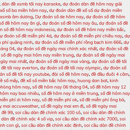
,
dàn đề xsmb tối nay karaoke
,
dự đoán dàn đề hôm nay giải
 xổ số ba miền hôm nay
,
dự đoán dàn đề xổ số dự đoán miền
 xsmb âm dương
,
Dự đoán số de hôm nay
,
dự đoán số đề hôm
số đề hôm nay ăn gì
,
dự đoán số đề hôm nay âu
,
dự đoán số đề
n số đề hôm nay indonesia
,
dự đoán số đề hôm nay miền bắc
,
ự đoán số đề miễn phí 4d
,
dự đoán số đề miễn phí chiều nay
,
d
n phí quảng ninh
,
dự đoán số đề miễn phí rồng bạch kim 666
,
dự
háng 04
,
dự đoán số đề ngày mai chính xác nhất
,
dự đoán số đề
 số đề ngày mai hôm nay miền trung
,
dự đoán số đề ngày mai
ngày mai nhất
,
dự đoán số đề ngày mai vàng
,
dự đoán số đề tối
 đề tối nay everton
,
dự đoán số đề tối nay olympic
,
dự đoán số
án số đề tối nay youtube
,
đài số đề hôm nay
,
đề đầu đuôi 4 câm
,
về số mấy
,
đề xổ số miền bắc hôm nay
,
huong dan bat
,
kinh
 phòng hôm nay
,
số đề hôm nay 06 tháng 04
,
số đề hôm nay 12
 hôm nay bao nhiêu
,
số đề hôm nay ở miền trung
,
số đề hôm na
miễn phí ơi hôm nay
,
số đề miễn phí ok
,
số đề miễn phí ông bà
,
ày mai accuweather
,
số đề ngày mai em đi
,
số đề ngày mai
n đề 99
,
soi cầu dàn đề chính xác 100 sô
,
soi cầu dàn đề chính
 dàn đề chính xác 4 số vip
,
soi cầu dàn đề chính xác 7000
,
soi
ánh con gì
,
soi cầu dàn đề chính xác định
,
soi cầu dàn đề chính