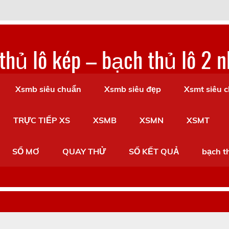
 thủ lô kép – bạch thủ lô 2 
nháy
Xsmb siêu chuẩn
Xsmb siêu đẹp
Xsmt siêu 
TRỰC TIẾP XS
XSMB
XSMN
XSMT
SỔ MƠ
QUAY THỬ
SỐ KẾT QUẢ
bạch t