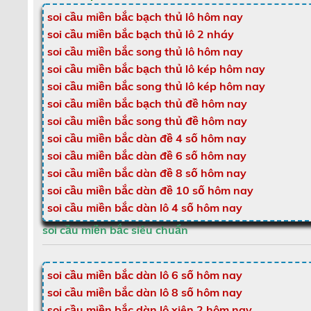
soi cầu miền bắc bạch thủ lô hôm nay
soi cầu miền bắc bạch thủ lô 2 nháy
soi cầu miền bắc song thủ lô hôm nay
soi cầu miền bắc bạch thủ lô kép hôm nay
soi cầu miền bắc song thủ lô kép hôm nay
soi cầu miền bắc bạch thủ đề hôm nay
soi cầu miền bắc song thủ đề hôm nay
soi cầu miền bắc dàn đề 4 số hôm nay
soi cầu miền bắc dàn đề 6 số hôm nay
soi cầu miền bắc dàn đề 8 số hôm nay
soi cầu miền bắc dàn đề 10 số hôm nay
soi cầu miền bắc dàn lô 4 số hôm nay
soi cầu miền bắc siêu chuẩn
soi cầu miền bắc dàn lô 6 số hôm nay
soi cầu miền bắc dàn lô 8 số hôm nay
soi cầu miền bắc dàn lô xiên 2 hôm nay