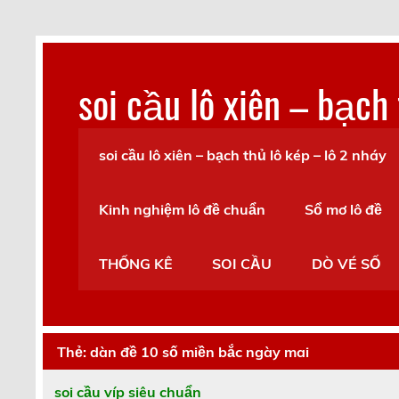
Skip
to
content
soi cầu lô xiên – bạch
soi cầu lô xiên – bạch thủ lô kép – bạch thủ lô 2 
soi cầu lô xiên – bạch thủ lô kép – lô 2 nháy
Kinh nghiệm lô đề chuẩn
Sổ mơ lô đề
THỐNG KÊ
SOI CẦU
DÒ VÉ SỐ
Thẻ:
dàn đề 10 số miền bắc ngày mai
soi cầu víp siêu chuẩn