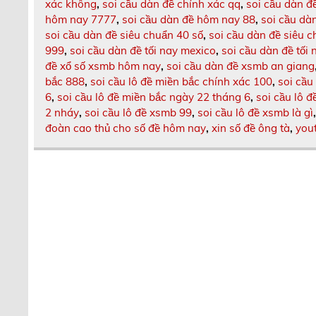
xác không
,
soi cầu dàn đề chính xác qq
,
soi cầu dàn đ
hôm nay 7777
,
soi cầu dàn đề hôm nay 88
,
soi cầu dà
soi cầu dàn đề siêu chuẩn 40 số
,
soi cầu dàn đề siêu c
999
,
soi cầu dàn đề tối nay mexico
,
soi cầu dàn đề tối 
đề xổ số xsmb hôm nay
,
soi cầu dàn đề xsmb an giang
bắc 888
,
soi cầu lô đề miền bắc chính xác 100
,
soi cầu
6
,
soi cầu lô đề miền bắc ngày 22 tháng 6
,
soi cầu lô đ
2 nháy
,
soi cầu lô đề xsmb 99
,
soi cầu lô đề xsmb là gì
đoàn cao thủ cho số đề hôm nay
,
xin số đề ông tà
,
you