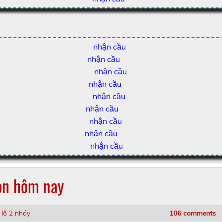
nhận cầu
nhận cầu
nhận cầu
nhận cầu
nhận cầu
nhận cầu
nhận cầu
nhận cầu
nhận cầu
on hôm nay
 lô 2 nháy
106 comments