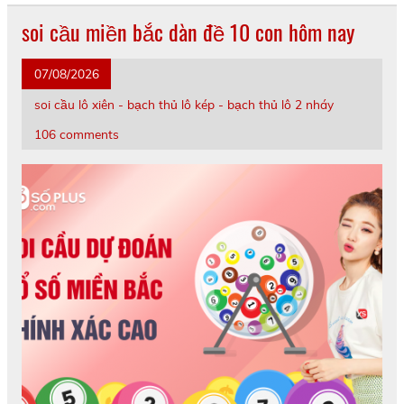
soi cầu miền bắc dàn đề 10 con hôm nay
07/08/2026
soi cầu lô xiên - bạch thủ lô kép - bạch thủ lô 2 nháy
106 comments