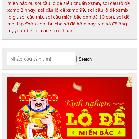
miền bắc ơi
,
soi cầu lô đề siêu chuẩn xsmb
,
soi cầu lô đề
xsmb 2 nháy
,
soi cầu lô đề xsmb 99
,
soi cầu lô đề xsmb
là gì
,
soi cầu mb
,
soi cầu miền bắc dàn đề 10 con
,
soi đề
mb
,
tập đoàn cao thủ cho số đề hôm nay
,
xin số đề ông
tà
,
youtube soi cầu siêu chuẩn
Search