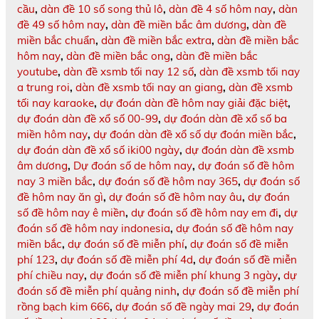
cầu
,
dàn đề 10 số song thủ lô
,
dàn đề 4 số hôm nay
,
dàn
đề 49 số hôm nay
,
dàn đề miền bắc âm dương
,
dàn đề
miền bắc chuẩn
,
dàn đề miền bắc extra
,
dàn đề miền bắc
hôm nay
,
dàn đề miền bắc ong
,
dàn đề miền bắc
youtube
,
dàn đề xsmb tối nay 12 số
,
dàn đề xsmb tối nay
a trung roi
,
dàn đề xsmb tối nay an giang
,
dàn đề xsmb
tối nay karaoke
,
dự đoán dàn đề hôm nay giải đặc biệt
,
dự đoán dàn đề xổ số 00-99
,
dự đoán dàn đề xổ số ba
miền hôm nay
,
dự đoán dàn đề xổ số dự đoán miền bắc
,
dự đoán dàn đề xổ số iki00 ngày
,
dự đoán dàn đề xsmb
âm dương
,
Dự đoán số de hôm nay
,
dự đoán số đề hôm
nay 3 miền bắc
,
dự đoán số đề hôm nay 365
,
dự đoán số
đề hôm nay ăn gì
,
dự đoán số đề hôm nay âu
,
dự đoán
số đề hôm nay ê miền
,
dự đoán số đề hôm nay em đi
,
dự
đoán số đề hôm nay indonesia
,
dự đoán số đề hôm nay
miền bắc
,
dự đoán số đề miễn phí
,
dự đoán số đề miễn
phí 123
,
dự đoán số đề miễn phí 4d
,
dự đoán số đề miễn
phí chiều nay
,
dự đoán số đề miễn phí khung 3 ngày
,
dự
đoán số đề miễn phí quảng ninh
,
dự đoán số đề miễn phí
rồng bạch kim 666
,
dự đoán số đề ngày mai 29
,
dự đoán