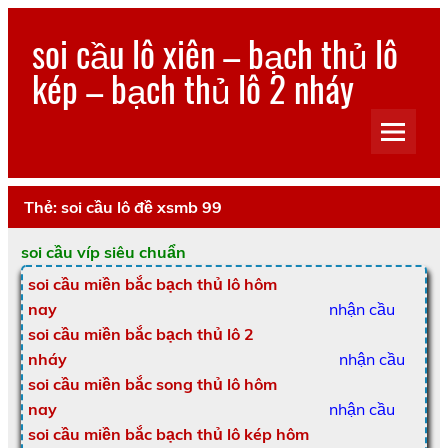
Skip
to
soi cầu lô xiên – bạch thủ lô
content
kép – bạch thủ lô 2 nháy
soi cầu lô xiên – bạch thủ lô kép – bạch thủ lô 2 nháy
Thẻ:
soi cầu lô đề xsmb 99
soi cầu víp siêu chuẩn
soi cầu miền bắc bạch thủ lô hôm
nay
nhận cầu
soi cầu miền bắc bạch thủ lô 2
nháy
nhận cầu
soi cầu miền bắc song thủ lô hôm
nay
nhận cầu
soi cầu miền bắc bạch thủ lô kép hôm