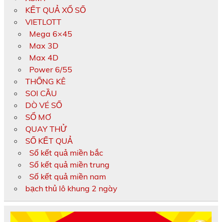
KẾT QUẢ XỔ SỐ
VIETLOTT
Mega 6×45
Max 3D
Max 4D
Power 6/55
THỐNG KÊ
SOI CẦU
DÒ VÉ SỐ
SỔ MƠ
QUAY THỬ
SỐ KẾT QUẢ
Số kết quả miền bắc
Số kết quả miền trung
Số kết quả miền nam
bạch thủ lô khung 2 ngày