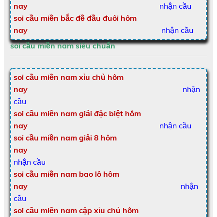
nay
nhận cầu
soi cầu miền bắc đề đầu đuôi hôm
nay
nhận cầu
soi cầu miền nam siêu chuẩn
soi cầu miền nam xỉu chủ hôm
nay
nhận
cầu
soi cầu miền nam giải đặc biệt hôm
nay
nhận cầu
soi cầu miền nam giải 8 hôm
nay
nhận cầu
soi cầu miền nam bao lô hôm
nay
nhận
cầu
soi cầu miền nam cặp xỉu chủ hôm