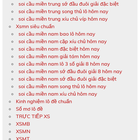
soi cầu miền trung sớ đầu đuôi giải đặc biệt
soi cầu miền trung song thủ lô hôm nay
soi cầu miền trung xíu chủ víp hôm nay
Xsmn siêu chuẩn
soi cầu miền nam bao lô hôm nay
soi cầu miền nam cặp xíu chủ hôm nay
soi cầu miền nam đặc biệt hôm nay
soi cầu miền nam giải tám hôm nay
soi cầu miền nam lô 3 số giải 8 hôm nay
soi cầu miền nam sớ đầu đuôi giải 8 hôm nay
soi cầu miền nam sớ đầu đuôi giải đặc biệt
soi cầu miền nam song thủ lô hôm nay
soi cầu miền nam xíu chủ hôm nay
Kinh nghiệm lô đề chuẩn
Sổ mơ lô đề
TRỰC TIẾP XS
XSMB
XSMN
XSMT