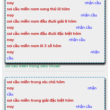
nay
nhận cầu
soi cầu miền nam song thủ lô hôm
nay
nhận cầu
soi cầu miền nam đầu đuôi giải 8 hôm
nay
nhận cầu
soi cầu miền nam đầu đuôi đặc biệt hôm
nay
nhận cầu
soi cầu miền nam lô 3 số hôm
nay
nhận
cầu
soi cầu miền trung siêu chuẩn
soi cầu miền trung xỉu chủ hôm
nay
nhận
cầu
soi cầu miền trung giải đặc biệt hôm
nay
nhận cầu