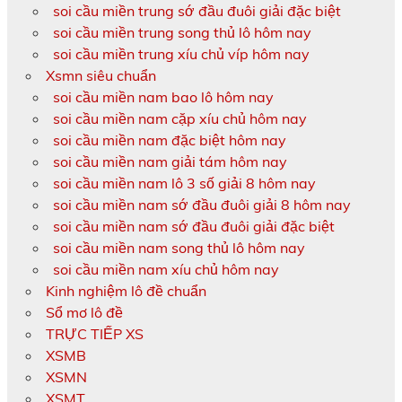
soi cầu miền trung sớ đầu đuôi giải đặc biệt
soi cầu miền trung song thủ lô hôm nay
soi cầu miền trung xíu chủ víp hôm nay
Xsmn siêu chuẩn
soi cầu miền nam bao lô hôm nay
soi cầu miền nam cặp xíu chủ hôm nay
soi cầu miền nam đặc biệt hôm nay
soi cầu miền nam giải tám hôm nay
soi cầu miền nam lô 3 số giải 8 hôm nay
soi cầu miền nam sớ đầu đuôi giải 8 hôm nay
soi cầu miền nam sớ đầu đuôi giải đặc biệt
soi cầu miền nam song thủ lô hôm nay
soi cầu miền nam xíu chủ hôm nay
Kinh nghiệm lô đề chuẩn
Sổ mơ lô đề
TRỰC TIẾP XS
XSMB
XSMN
XSMT