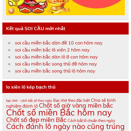
Kết quả SOI CẦU mới nhất
soi cầu miền bắc dàn đề 10 con hôm nay
soi cầu miền bắc lô xiên 2 hôm nay
soi cầu miền bắc dàn lô 8 con hôm nay
soi cầu miền bắc song thủ đề hôm nay
soi cầu miền bắc song thủ lô hôm nay
lo xiên lô kép bạch thủ
Chia sẻ kinh
Bạc nhớ theo đặc biệt
bạc nhớ - cách bắt số theo ngày
Chốt số giờ vàng miền bắc
nghiệm đánh lô
Chốt số miền Bắc hôm nay
Chốt số đẹp miền Bắc
Cách bắt lô chuẩn theo ngày
Cách đánh lô ngày nào cũng trúng