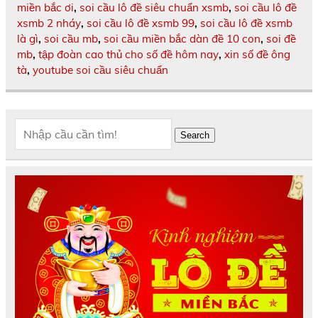
miền bắc ơi
,
soi cầu lô đề siêu chuẩn xsmb
,
soi cầu lô đề
xsmb 2 nháy
,
soi cầu lô đề xsmb 99
,
soi cầu lô đề xsmb
là gì
,
soi cầu mb
,
soi cầu miền bắc dàn đề 10 con
,
soi đề
mb
,
tập đoàn cao thủ cho số đề hôm nay
,
xin số đề ông
tà
,
youtube soi cầu siêu chuẩn
Search