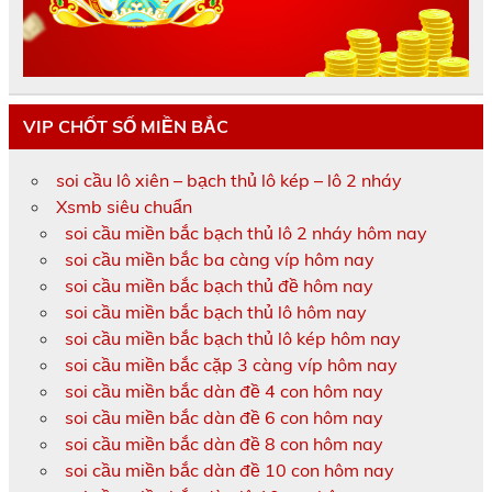
VIP CHỐT SỐ MIỀN BẮC
soi cầu lô xiên – bạch thủ lô kép – lô 2 nháy
Xsmb siêu chuẩn
soi cầu miền bắc bạch thủ lô 2 nháy hôm nay
soi cầu miền bắc ba càng víp hôm nay
soi cầu miền bắc bạch thủ đề hôm nay
soi cầu miền bắc bạch thủ lô hôm nay
soi cầu miền bắc bạch thủ lô kép hôm nay
soi cầu miền bắc cặp 3 càng víp hôm nay
soi cầu miền bắc dàn đề 4 con hôm nay
soi cầu miền bắc dàn đề 6 con hôm nay
soi cầu miền bắc dàn đề 8 con hôm nay
soi cầu miền bắc dàn đề 10 con hôm nay