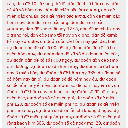
cầu
,
dàn đề 10 số song thủ lô
,
dàn đề 4 số hôm nay
,
dàn
đề 49 số hôm nay
,
dàn đề miền bắc âm dương
,
dàn đề
miền bắc chuẩn
,
dàn đề miền bắc extra
,
dàn đề miền bắc
hôm nay
,
dàn đề miền bắc ong
,
dàn đề miền bắc
youtube
,
dàn đề xsmb tối nay 12 số
,
dàn đề xsmb tối nay
a trung roi
,
dàn đề xsmb tối nay an giang
,
dàn đề xsmb
tối nay karaoke
,
dự đoán dàn đề hôm nay giải đặc biệt
,
dự đoán dàn đề xổ số 00-99
,
dự đoán dàn đề xổ số ba
miền hôm nay
,
dự đoán dàn đề xổ số dự đoán miền bắc
,
dự đoán dàn đề xổ số iki00 ngày
,
dự đoán dàn đề xsmb
âm dương
,
Dự đoán số de hôm nay
,
dự đoán số đề hôm
nay 3 miền bắc
,
dự đoán số đề hôm nay 365
,
dự đoán số
đề hôm nay ăn gì
,
dự đoán số đề hôm nay âu
,
dự đoán
số đề hôm nay ê miền
,
dự đoán số đề hôm nay em đi
,
dự
đoán số đề hôm nay indonesia
,
dự đoán số đề hôm nay
miền bắc
,
dự đoán số đề miễn phí
,
dự đoán số đề miễn
phí 123
,
dự đoán số đề miễn phí 4d
,
dự đoán số đề miễn
phí chiều nay
,
dự đoán số đề miễn phí khung 3 ngày
,
dự
đoán số đề miễn phí quảng ninh
,
dự đoán số đề miễn phí
rồng bạch kim 666
,
dự đoán số đề ngày mai 29
,
dự đoán