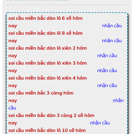
soi cầu miền bắc dàn lô 6 số hôm
nay
nhận cầu
soi cầu miền bắc dàn lô 8 số hôm
nay
nhận cầu
soi cầu miền bắc dàn lô xiên 2 hôm
nay
nhận cầu
soi cầu miền bắc dàn lô xiên 3 hôm
nay
nhận cầu
soi cầu miền bắc dàn lô xiên 4 hôm
nay
nhận cầu
soi cầu miền bắc 3 càng hôm
nay
nhận
cầu
soi cầu miền bắc dàn 3 càng 2 số hôm
nay
nhận cầu
soi cầu miền bắc dàn lô 10 số hôm