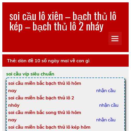
Skip
to
soi cầu lô xiên – bạch thủ lô
content
kép – bạch thủ lô 2 nháy
soi cầu lô xiên – bạch thủ lô kép – bạch thủ lô 2 nháy
Thẻ:
dàn đề 10 số ngày mai về con gì
soi cầu víp siêu chuẩn
soi cầu miền bắc bạch thủ lô hôm
nay
nhận cầu
soi cầu miền bắc bạch thủ lô 2
nháy
nhận cầu
soi cầu miền bắc song thủ lô hôm
nay
nhận cầu
soi cầu miền bắc bạch thủ lô kép hôm