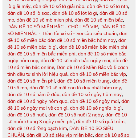
là giải mấy
,
dàn đề 10 số là giải nào
,
dàn đề 10 số là ntn
,
dàn đề 10 số là sao
,
dàn đề 10 số lót là gì
,
dàn đề 10 số
mb
,
dàn đề 10 số mb mien phi
,
dàn đề 10 số miền bắc
,
DÀN ĐỀ 10 SỐ MIỀN BẮC - CHỐT SỐ VIP
,
DÀN ĐỀ 10
SỐ MIỀN BẮC - Thần tài xổ số - Soi cầu siêu chuẩn
,
dàn
đề 10 số miền bắc dàn đề 10 số miền bắc hôm nay
,
dàn
đề 10 số miền bắc là gì
,
dàn đề 10 số miền bắc miễn phí
dàn đề 10 số miền bắc miễn phí
,
dàn đề 10 số miền bắc
ngày hôm nay
,
dàn đề 10 số miền bắc ngày mai
,
dàn đề
10 số miền bắc online
,
Dàn đề 10 số Miền Bắc và 5 cách
tính đầu tư sinh lời hiệu quả
,
dàn đề 10 số miền bắc vip
,
dàn đề 10 số miễn phí
,
dàn đề 10 số miền trung
,
dàn đề
10 số mn
,
dàn đề 10 số một con lô duy nhất hôm nay
,
dàn đề 10 số nằm ở đâu
,
dàn đề 10 số ngày hôm nay
,
dàn đề 10 số ngày hôm qua
,
dàn đề 10 số ngày mai
,
dàn
đề 10 số ngày mai về con gì
,
dàn đề 10 số nghĩa là gì
,
dàn đề 10 số nuôi
,
dàn đề 10 số nuôi 2 ngày
,
dàn đề 10
số nuôi khung 3 ngày miễn phí
,
dàn đề 10 số quả trám
,
dàn đề 10 số rồng bạch kim
,
DÀN ĐỀ 10 SỐ SIÊU
CHUẨN
,
dàn đề 10 số siêu vip miền bắc
,
dàn đề 10 số soi