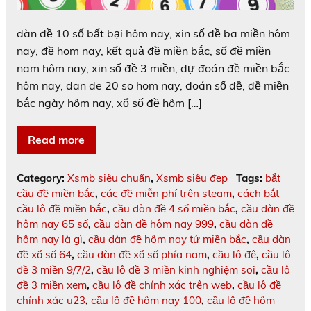
dàn đề 10 số bất bại hôm nay, xin số đề ba miền hôm
nay, đề hom nay, kết quả đề miền bắc, số đề miền
nam hôm nay, xin số đề 3 miền, dự đoán đề miền bắc
hôm nay, dan de 20 so hom nay, đoán số đề, đề miền
bắc ngày hôm nay, xổ số đề hôm […]
Read more
Category:
Xsmb siêu chuẩn
,
Xsmb siêu đẹp
Tags:
bắt
cầu đề miền bắc
,
các đề miễn phí trên steam
,
cách bắt
cầu lô đề miền bắc
,
cầu dàn đề 4 số miền bắc
,
cầu dàn đề
hôm nay 65 số
,
cầu dàn đề hôm nay 999
,
cầu dàn đề
hôm nay là gì
,
cầu dàn đề hôm nay tử miền bắc
,
cầu dàn
đề xổ số 64
,
cầu dàn đề xổ số phía nam
,
cầu lô đê
,
cầu lô
đề 3 miền 9/7/2
,
cầu lô đề 3 miền kinh nghiệm soi
,
cầu lô
đề 3 miền xem
,
cầu lô đề chính xác trên web
,
cầu lô đề
chính xác u23
,
cầu lô đề hôm nay 100
,
cầu lô đề hôm