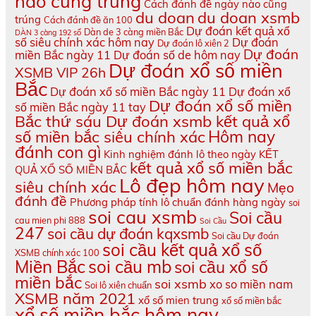
nào cũng trúng
Cách đánh đề ngày nào cũng
du doan
du doan xsmb
trúng
Cách đánh đề ăn 100
Dự đoán kết quả xổ
Dàn de 3 càng miền Bắc
DÀN 3 càng 192 số
số siêu chính xác hôm nay
Dự đoán
Dự đoán lô xiên 2
Dự đoán
miền Bắc ngày 11
Dự đoán số de hôm nay
Dự đoán xổ số miền
XSMB VIP 26h
Bắc
Dự đoán xổ số miền Bắc ngày 11
Dự đoán xổ
Dự đoán xổ số miền
số miền Bắc ngày 11 tay
Bắc thứ sáu Dự đoán xsmb kết quả xổ
Hôm nay
số miền bắc siêu chính xác
đánh con gì
Kinh nghiệm đánh lô theo ngày
KẾT
kết quả xổ số miền bắc
QUẢ XỔ SỐ MIỀN BẮC
Lô đẹp hôm nay
siêu chính xác
Mẹo
đánh đề
Phương pháp tính lô chuẩn đánh hàng ngày
soi
soi cau xsmb
Soi cầu
cau mien phi 888
Soi Cầu
247
soi cầu dự đoán kqxsmb
Soi cầu Dự đoán
soi cầu kết quả xổ số
XSMB chính xác 100
Miền Bắc
soi cầu mb
soi cầu xổ số
miền bắc
soi xsmb
xo so miền nam
Soi lô xiên chuẩn
XSMB năm 2021
xổ số mien trung
xổ số miền bắc
xổ số miền bắc hôm nay