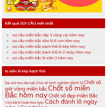
Kết quả SOI CẦU mới nhất
soi cầu miền bắc cặp 3 càng víp hôm nay
soi cầu miền bắc dàn lô 6 con hôm nay
soi cầu miền bắc bạch thủ lô kép hôm nay
soi cầu miền bắc bạch thủ lô 2 nháy hôm nay
soi cầu miền bắc lô xiên 3 hôm nay
lo xiên lô kép bạch thủ
Chốt số
Chia sẻ kinh nghiệm đánh lô
Bạc nhớ theo đặc biệt
Chốt số miền
giờ vàng miền bắc
Bắc hôm nay
Chốt số đẹp miền Bắc
Cách đánh lô ngày
Cách bắt lô chuẩn theo ngày