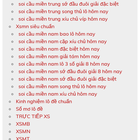
soi cầu miền trung sớ đầu đuôi giải đặc biệt
soi cầu miền trung song thủ lô hôm nay
soi cầu miền trung xíu chủ víp hôm nay
Xsmn siêu chuẩn
soi cầu miền nam bao lô hôm nay
soi cầu miền nam cặp xíu chủ hôm nay
soi cầu miền nam đặc biệt hôm nay
soi cầu miền nam giải tám hôm nay
soi cầu miền nam lô 3 số giải 8 hôm nay
soi cầu miền nam sớ đầu đuôi giải 8 hôm nay
soi cầu miền nam sớ đầu đuôi giải đặc biệt
soi cầu miền nam song thủ lô hôm nay
soi cầu miền nam xíu chủ hôm nay
Kinh nghiệm lô đề chuẩn
Sổ mơ lô đề
TRỰC TIẾP XS
XSMB
XSMN
XSMT