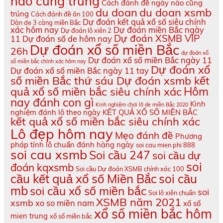
nào cũng trúng
Cách đánh đề ngày nào cũng
du doan
du doan xsmb
trúng
Cách đánh đề ăn 100
Dự đoán kết quả xổ số siêu chính
Dàn de 3 càng miền Bắc
xác hôm nay
Dự đoán miền Bắc ngày
Dự đoán lô xiên 2
Dự đoán XSMB VIP
11
Dự đoán số de hôm nay
Dự đoán xổ số miền Bắc
26h
dự đoán xổ
Dự đoán xổ số miền Bắc ngày 11
số miền bắc chính xác hôm nay
Dự đoán xổ
Dự đoán xổ số miền Bắc ngày 11 tay
số miền Bắc thứ sáu Dự đoán xsmb kết
Hôm
quả xổ số miền bắc siêu chính xác
nay đánh con gì
Kinh
Kinh nghiệm chơi lô de miền Bắc 2020
nghiệm đánh lô theo ngày
KẾT QUẢ XỔ SỐ MIỀN BẮC
kết quả xổ số miền bắc siêu chính xác
Lô đẹp hôm nay
Mẹo đánh đề
Phương
pháp tính lô chuẩn đánh hàng ngày
soi cau mien phi 888
soi cau xsmb
Soi cầu 247
soi cầu dự
soi
đoán kqxsmb
Soi cầu Dự đoán XSMB chính xác 100
cầu kết quả xổ số Miền Bắc
soi cầu
mb
soi cầu xổ số miền bắc
soi
Soi lô xiên chuẩn
XSMB năm 2021
xsmb
xo so miền nam
xổ số
xổ số miền bắc hôm
mien trung
xổ số miền bắc