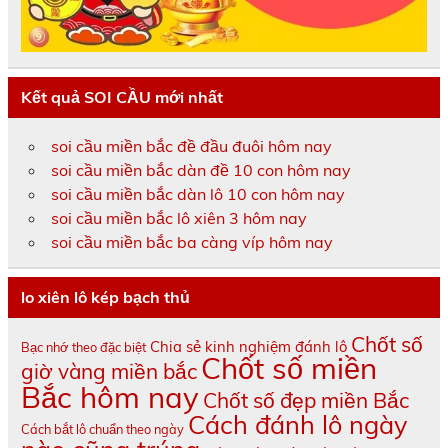
Kết quả SOI CẦU mới nhất
soi cầu miền bắc đề đầu đuôi hôm nay
soi cầu miền bắc dàn đề 10 con hôm nay
soi cầu miền bắc dàn lô 10 con hôm nay
soi cầu miền bắc lô xiên 3 hôm nay
soi cầu miền bắc ba càng víp hôm nay
lo xiên lô kép bạch thủ
Chốt số
Chia sẻ kinh nghiệm đánh lô
Bạc nhớ theo đặc biệt
Chốt số miền
giờ vàng miền bắc
Bắc hôm nay
Chốt số đẹp miền Bắc
Cách đánh lô ngày
Cách bắt lô chuẩn theo ngày