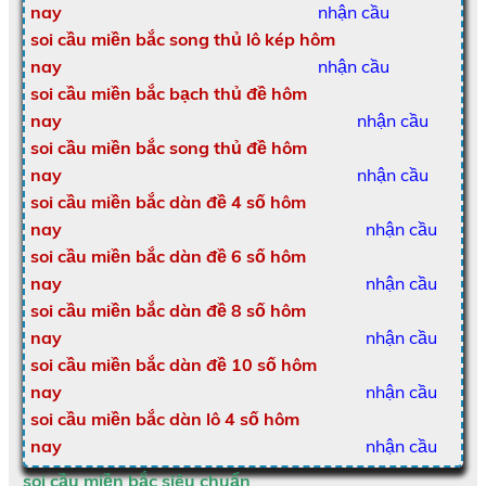
nay
nhận cầu
soi cầu miền bắc song thủ lô kép hôm
nay
nhận cầu
soi cầu miền bắc bạch thủ đề hôm
nay
nhận cầu
soi cầu miền bắc song thủ đề hôm
nay
nhận cầu
soi cầu miền bắc dàn đề 4 số hôm
nay
nhận cầu
soi cầu miền bắc dàn đề 6 số hôm
nay
nhận cầu
soi cầu miền bắc dàn đề 8 số hôm
nay
nhận cầu
soi cầu miền bắc dàn đề 10 số hôm
nay
nhận cầu
soi cầu miền bắc dàn lô 4 số hôm
nay
nhận cầu
soi cầu miền bắc siêu chuẩn