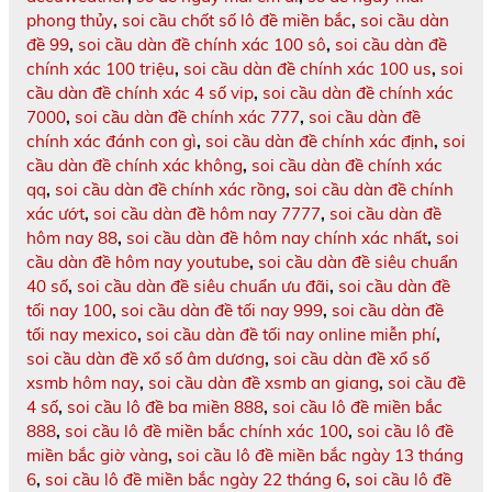
phong thủy
,
soi cầu chốt số lô đề miền bắc
,
soi cầu dàn
đề 99
,
soi cầu dàn đề chính xác 100 sô
,
soi cầu dàn đề
chính xác 100 triệu
,
soi cầu dàn đề chính xác 100 us
,
soi
cầu dàn đề chính xác 4 số vip
,
soi cầu dàn đề chính xác
7000
,
soi cầu dàn đề chính xác 777
,
soi cầu dàn đề
chính xác đánh con gì
,
soi cầu dàn đề chính xác định
,
soi
cầu dàn đề chính xác không
,
soi cầu dàn đề chính xác
qq
,
soi cầu dàn đề chính xác rồng
,
soi cầu dàn đề chính
xác ướt
,
soi cầu dàn đề hôm nay 7777
,
soi cầu dàn đề
hôm nay 88
,
soi cầu dàn đề hôm nay chính xác nhất
,
soi
cầu dàn đề hôm nay youtube
,
soi cầu dàn đề siêu chuẩn
40 số
,
soi cầu dàn đề siêu chuẩn ưu đãi
,
soi cầu dàn đề
tối nay 100
,
soi cầu dàn đề tối nay 999
,
soi cầu dàn đề
tối nay mexico
,
soi cầu dàn đề tối nay online miễn phí
,
soi cầu dàn đề xổ số âm dương
,
soi cầu dàn đề xổ số
xsmb hôm nay
,
soi cầu dàn đề xsmb an giang
,
soi cầu đề
4 số
,
soi cầu lô đề ba miền 888
,
soi cầu lô đề miền bắc
888
,
soi cầu lô đề miền bắc chính xác 100
,
soi cầu lô đề
miền bắc giờ vàng
,
soi cầu lô đề miền bắc ngày 13 tháng
6
,
soi cầu lô đề miền bắc ngày 22 tháng 6
,
soi cầu lô đề