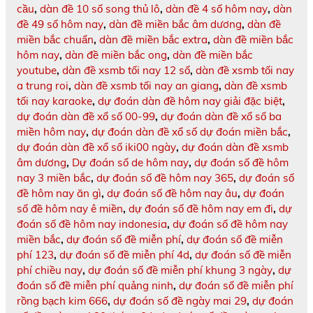
cầu
,
dàn đề 10 số song thủ lô
,
dàn đề 4 số hôm nay
,
dàn
đề 49 số hôm nay
,
dàn đề miền bắc âm dương
,
dàn đề
miền bắc chuẩn
,
dàn đề miền bắc extra
,
dàn đề miền bắc
hôm nay
,
dàn đề miền bắc ong
,
dàn đề miền bắc
youtube
,
dàn đề xsmb tối nay 12 số
,
dàn đề xsmb tối nay
a trung roi
,
dàn đề xsmb tối nay an giang
,
dàn đề xsmb
tối nay karaoke
,
dự đoán dàn đề hôm nay giải đặc biệt
,
dự đoán dàn đề xổ số 00-99
,
dự đoán dàn đề xổ số ba
miền hôm nay
,
dự đoán dàn đề xổ số dự đoán miền bắc
,
dự đoán dàn đề xổ số iki00 ngày
,
dự đoán dàn đề xsmb
âm dương
,
Dự đoán số de hôm nay
,
dự đoán số đề hôm
nay 3 miền bắc
,
dự đoán số đề hôm nay 365
,
dự đoán số
đề hôm nay ăn gì
,
dự đoán số đề hôm nay âu
,
dự đoán
số đề hôm nay ê miền
,
dự đoán số đề hôm nay em đi
,
dự
đoán số đề hôm nay indonesia
,
dự đoán số đề hôm nay
miền bắc
,
dự đoán số đề miễn phí
,
dự đoán số đề miễn
phí 123
,
dự đoán số đề miễn phí 4d
,
dự đoán số đề miễn
phí chiều nay
,
dự đoán số đề miễn phí khung 3 ngày
,
dự
đoán số đề miễn phí quảng ninh
,
dự đoán số đề miễn phí
rồng bạch kim 666
,
dự đoán số đề ngày mai 29
,
dự đoán