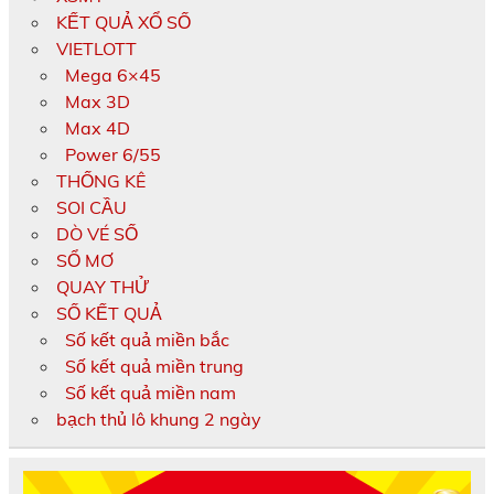
KẾT QUẢ XỔ SỐ
VIETLOTT
Mega 6×45
Max 3D
Max 4D
Power 6/55
THỐNG KÊ
SOI CẦU
DÒ VÉ SỐ
SỔ MƠ
QUAY THỬ
SỐ KẾT QUẢ
Số kết quả miền bắc
Số kết quả miền trung
Số kết quả miền nam
bạch thủ lô khung 2 ngày