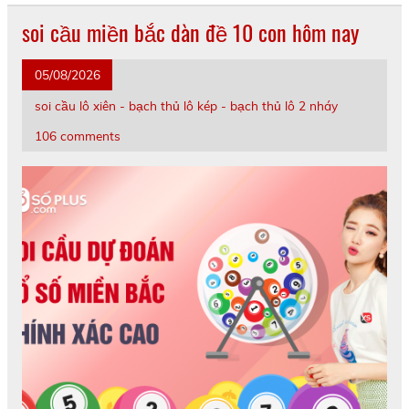
soi cầu miền bắc dàn đề 10 con hôm nay
05/08/2026
soi cầu lô xiên - bạch thủ lô kép - bạch thủ lô 2 nháy
106 comments