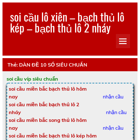
Skip
to
soi cầu lô xiên – bạch thủ lô
content
kép – bạch thủ lô 2 nháy
soi cầu lô xiên – bạch thủ lô kép – bạch thủ lô 2 nháy
Thẻ:
DÀN ĐỀ 10 SỐ SIÊU CHUẨN
soi cầu víp siêu chuẩn
soi cầu miền bắc bạch thủ lô hôm
nay
nhận cầu
soi cầu miền bắc bạch thủ lô 2
nháy
nhận cầu
soi cầu miền bắc song thủ lô hôm
nay
nhận cầu
soi cầu miền bắc bạch thủ lô kép hôm