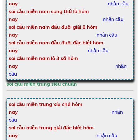
nay
nhận cầu
soi cầu miền nam song thủ lô hôm
nay
nhận cầu
soi cầu miền nam đầu đuôi giải 8 hôm
nay
nhận cầu
soi cầu miền nam đầu đuôi đặc biệt hôm
nay
nhận cầu
soi cầu miền nam lô 3 số hôm
nay
nhận
cầu
soi cầu miền trung siêu chuẩn
soi cầu miền trung xỉu chủ hôm
nay
nhận
cầu
soi cầu miền trung giải đặc biệt hôm
nay
nhận cầu