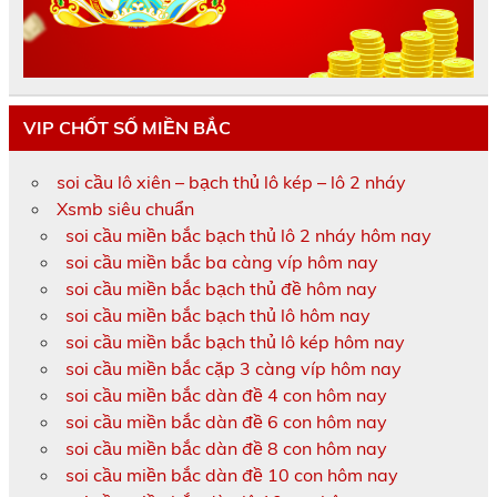
VIP CHỐT SỐ MIỀN BẮC
soi cầu lô xiên – bạch thủ lô kép – lô 2 nháy
Xsmb siêu chuẩn
soi cầu miền bắc bạch thủ lô 2 nháy hôm nay
soi cầu miền bắc ba càng víp hôm nay
soi cầu miền bắc bạch thủ đề hôm nay
soi cầu miền bắc bạch thủ lô hôm nay
soi cầu miền bắc bạch thủ lô kép hôm nay
soi cầu miền bắc cặp 3 càng víp hôm nay
soi cầu miền bắc dàn đề 4 con hôm nay
soi cầu miền bắc dàn đề 6 con hôm nay
soi cầu miền bắc dàn đề 8 con hôm nay
soi cầu miền bắc dàn đề 10 con hôm nay