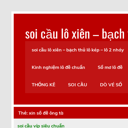
Skip
to
content
soi cầu lô xiên – bạch
soi cầu lô xiên – bạch thủ lô kép – bạch thủ lô 2 
soi cầu lô xiên – bạch thủ lô kép – lô 2 nháy
Kinh nghiệm lô đề chuẩn
Sổ mơ lô đề
THỐNG KÊ
SOI CẦU
DÒ VÉ SỐ
Thẻ:
xin số đề ông tà
soi cầu víp siêu chuẩn