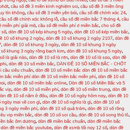
 phát
,
cầu số đề 3 miền kinh nghiệm soi
,
cầu số đề 3 miền ông
uy tín không
,
cầu số đề 3 miền yên bái
,
cầu số đề chính xác 24
,
cầu số đề chính xác không lỗ
,
cầu số đề miền bắc 7 tháng 4
,
cầu
ề miễn phí giải mã
,
cầu số đề miễn phí ơ miền bắc
,
cho số đề
 số
,
dàn đề 10 số kép khung 5 ngày
,
dàn đề 10 số kép miền bắc
,
ề 10 số khung 2 ngày
,
dàn đề 10 số khung 2 ngày 2107
,
dàn đề
7
,
dàn đề 10 số khung 3 ngày
,
dàn đề 10 số khung 3 ngày
 số khung 3 ngày rồng bạch kim
,
dàn đề 10 số khung 5 ngày
,
số là giải nào
,
dàn đề 10 số là ntn
,
dàn đề 10 số là sao
,
dàn đề
phi
,
dàn đề 10 số miền bắc
,
DÀN ĐỀ 10 SỐ MIỀN BẮC - CHỐT
i cầu siêu chuẩn
,
dàn đề 10 số miền bắc dàn đề 10 số miền bắc
ền bắc miễn phí dàn đề 10 số miền bắc miễn phí
,
dàn đề 10 số
mai
,
dàn đề 10 số miền bắc online
,
Dàn đề 10 số Miền Bắc và 5
ắc vip
,
dàn đề 10 số miễn phí
,
dàn đề 10 số miền trung
,
dàn đề
dàn đề 10 số nằm ở đâu
,
dàn đề 10 số ngày hôm nay
,
dàn đề 10
 ngày mai về con gì
,
dàn đề 10 số nghĩa là gì
,
dàn đề 10 số
ng 3 ngày miễn phí
,
dàn đề 10 số quả trám
,
dàn đề 10 số rồng
iêu vip miền bắc
,
dàn đề 10 số soi cầu
,
dàn đề 10 số song thủ lô
,
iền bắc âm dương
,
dàn đề miền bắc chuẩn
,
dàn đề miền bắc
,
dàn đề miền bắc youtube
,
dàn đề xsmb tối nay 12 số
,
dàn đề