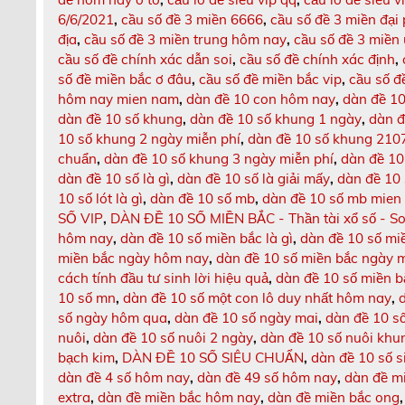
6/6/2021
,
cầu số đề 3 miền 6666
,
cầu số đề 3 miền đại
địa
,
cầu số đề 3 miền trung hôm nay
,
cầu số đề 3 miền 
cầu số đề chính xác dẫn soi
,
cầu số đề chính xác định
,
số đề miền bắc ơ đâu
,
cầu số đề miền bắc vip
,
cầu số đ
hôm nay mien nam
,
dàn đề 10 con hôm nay
,
dàn đề 10
dàn đề 10 số khung
,
dàn đề 10 số khung 1 ngày
,
dàn đ
10 số khung 2 ngày miễn phí
,
dàn đề 10 số khung 210
chuẩn
,
dàn đề 10 số khung 3 ngày miễn phí
,
dàn đề 10
dàn đề 10 số là gì
,
dàn đề 10 số là giải mấy
,
dàn đề 10 
10 số lót là gì
,
dàn đề 10 số mb
,
dàn đề 10 số mb mien 
SỐ VIP
,
DÀN ĐỀ 10 SỐ MIỀN BẮC - Thần tài xổ số - So
hôm nay
,
dàn đề 10 số miền bắc là gì
,
dàn đề 10 số mi
miền bắc ngày hôm nay
,
dàn đề 10 số miền bắc ngày 
cách tính đầu tư sinh lời hiệu quả
,
dàn đề 10 số miền b
10 số mn
,
dàn đề 10 số một con lô duy nhất hôm nay
,
số ngày hôm qua
,
dàn đề 10 số ngày mai
,
dàn đề 10 số
nuôi
,
dàn đề 10 số nuôi 2 ngày
,
dàn đề 10 số nuôi khu
bạch kim
,
DÀN ĐỀ 10 SỐ SIÊU CHUẨN
,
dàn đề 10 số s
dàn đề 4 số hôm nay
,
dàn đề 49 số hôm nay
,
dàn đề m
extra
,
dàn đề miền bắc hôm nay
,
dàn đề miền bắc ong