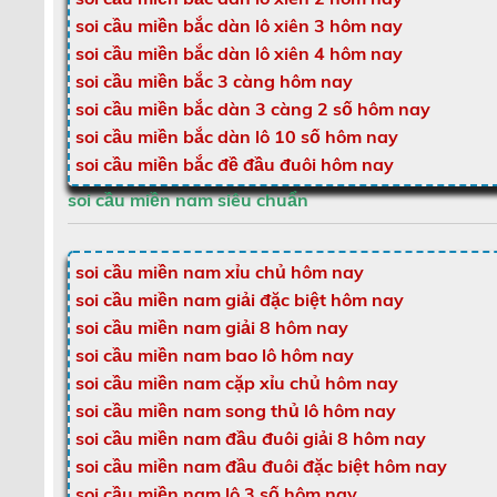
soi cầu miền bắc dàn lô xiên 3 hôm nay
soi cầu miền bắc dàn lô xiên 4 hôm nay
soi cầu miền bắc 3 càng hôm nay
soi cầu miền bắc dàn 3 càng 2 số hôm nay
soi cầu miền bắc dàn lô 10 số hôm nay
soi cầu miền bắc đề đầu đuôi hôm nay
soi cầu miền nam siêu chuẩn
soi cầu miền nam xỉu chủ hôm nay
soi cầu miền nam giải đặc biệt hôm nay
soi cầu miền nam giải 8 hôm nay
soi cầu miền nam bao lô hôm nay
soi cầu miền nam cặp xỉu chủ hôm nay
soi cầu miền nam song thủ lô hôm nay
soi cầu miền nam đầu đuôi giải 8 hôm nay
soi cầu miền nam đầu đuôi đặc biệt hôm nay
soi cầu miền nam lô 3 số hôm nay