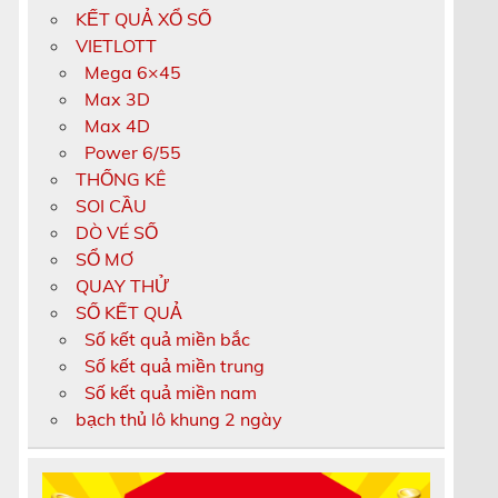
KẾT QUẢ XỔ SỐ
VIETLOTT
Mega 6×45
Max 3D
Max 4D
Power 6/55
THỐNG KÊ
SOI CẦU
DÒ VÉ SỐ
SỔ MƠ
QUAY THỬ
SỐ KẾT QUẢ
Số kết quả miền bắc
Số kết quả miền trung
Số kết quả miền nam
bạch thủ lô khung 2 ngày