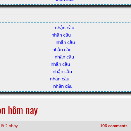
nhận cầu
nhận cầu
nhận cầu
nhận cầu
nhận cầu
nhận cầu
nhận cầu
nhận cầu
nhận cầu
on hôm nay
 lô 2 nháy
106 comments