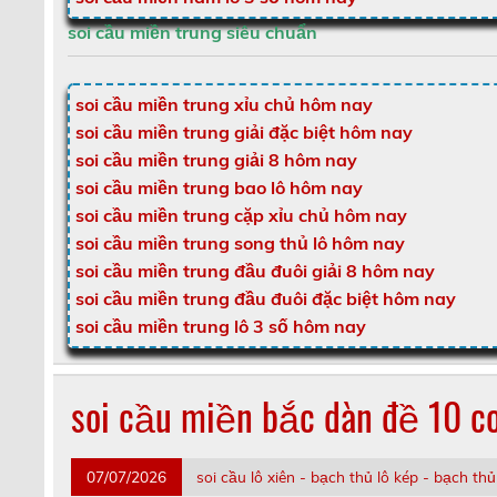
soi cầu miền trung siêu chuẩn
soi cầu miền trung xỉu chủ hôm nay
soi cầu miền trung giải đặc biệt hôm nay
soi cầu miền trung giải 8 hôm nay
soi cầu miền trung bao lô hôm nay
soi cầu miền trung cặp xỉu chủ hôm nay
soi cầu miền trung song thủ lô hôm nay
soi cầu miền trung đầu đuôi giải 8 hôm nay
soi cầu miền trung đầu đuôi đặc biệt hôm nay
soi cầu miền trung lô 3 số hôm nay
soi cầu miền bắc dàn đề 10 c
07/07/2026
soi cầu lô xiên - bạch thủ lô kép - bạch thủ