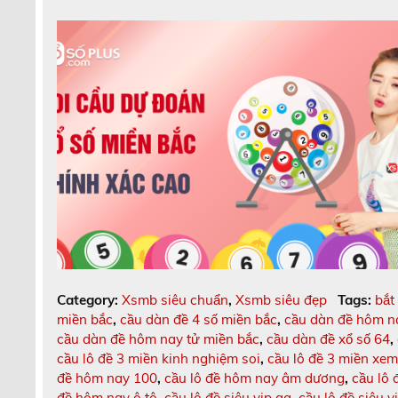
Category:
Xsmb siêu chuẩn
,
Xsmb siêu đẹp
Tags:
bắt
miền bắc
,
cầu dàn đề 4 số miền bắc
,
cầu dàn đề hôm n
cầu dàn đề hôm nay tử miền bắc
,
cầu dàn đề xổ số 64
,
cầu lô đề 3 miền kinh nghiệm soi
,
cầu lô đề 3 miền xe
đề hôm nay 100
,
cầu lô đề hôm nay âm dương
,
cầu lô 
đề hôm nay ô tô
,
cầu lô đề siêu vip qq
,
cầu lô đề siêu v