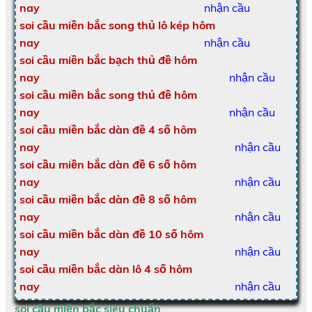
nay
nhận cầu
soi cầu miền bắc song thủ lô kép hôm
nay
nhận cầu
soi cầu miền bắc bạch thủ đề hôm
nay
nhận cầu
soi cầu miền bắc song thủ đề hôm
nay
nhận cầu
soi cầu miền bắc dàn đề 4 số hôm
nay
nhận cầu
soi cầu miền bắc dàn đề 6 số hôm
nay
nhận cầu
soi cầu miền bắc dàn đề 8 số hôm
nay
nhận cầu
soi cầu miền bắc dàn đề 10 số hôm
nay
nhận cầu
soi cầu miền bắc dàn lô 4 số hôm
nay
nhận cầu
soi cầu miền bắc siêu chuẩn