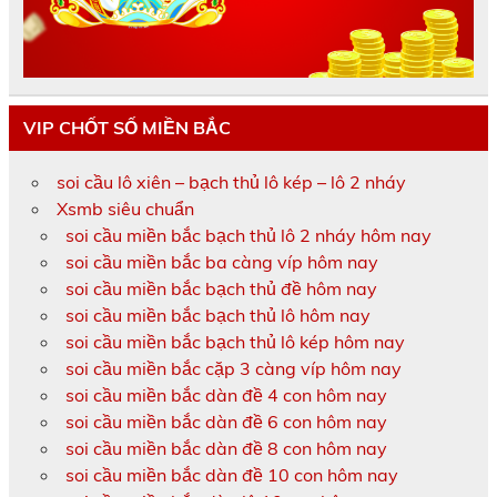
VIP CHỐT SỐ MIỀN BẮC
soi cầu lô xiên – bạch thủ lô kép – lô 2 nháy
Xsmb siêu chuẩn
soi cầu miền bắc bạch thủ lô 2 nháy hôm nay
soi cầu miền bắc ba càng víp hôm nay
soi cầu miền bắc bạch thủ đề hôm nay
soi cầu miền bắc bạch thủ lô hôm nay
soi cầu miền bắc bạch thủ lô kép hôm nay
soi cầu miền bắc cặp 3 càng víp hôm nay
soi cầu miền bắc dàn đề 4 con hôm nay
soi cầu miền bắc dàn đề 6 con hôm nay
soi cầu miền bắc dàn đề 8 con hôm nay
soi cầu miền bắc dàn đề 10 con hôm nay