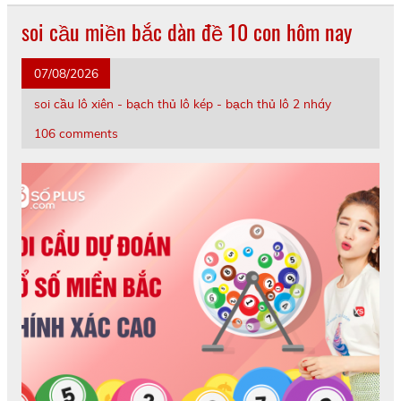
soi cầu miền bắc dàn đề 10 con hôm nay
07/08/2026
soi cầu lô xiên - bạch thủ lô kép - bạch thủ lô 2 nháy
106 comments