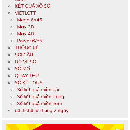
KẾT QUẢ XỔ SỐ
VIETLOTT
Mega 6×45
Max 3D
Max 4D
Power 6/55
THỐNG KÊ
SOI CẦU
DÒ VÉ SỐ
SỔ MƠ
QUAY THỬ
SỐ KẾT QUẢ
Số kết quả miền bắc
Số kết quả miền trung
Số kết quả miền nam
bạch thủ lô khung 2 ngày