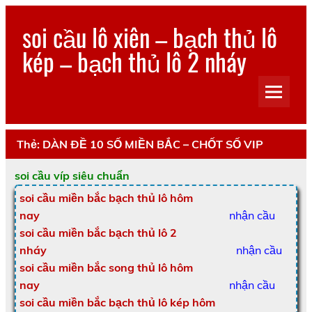
Skip
to
soi cầu lô xiên – bạch thủ lô
content
kép – bạch thủ lô 2 nháy
soi cầu lô xiên – bạch thủ lô kép – bạch thủ lô 2 nháy
Thẻ:
DÀN ĐỀ 10 SỐ MIỀN BẮC – CHỐT SỐ VIP
soi cầu víp siêu chuẩn
soi cầu miền bắc bạch thủ lô hôm
nay
nhận cầu
soi cầu miền bắc bạch thủ lô 2
nháy
nhận cầu
soi cầu miền bắc song thủ lô hôm
nay
nhận cầu
soi cầu miền bắc bạch thủ lô kép hôm