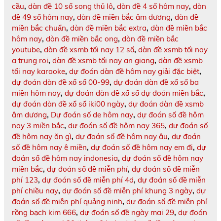
cầu
,
dàn đề 10 số song thủ lô
,
dàn đề 4 số hôm nay
,
dàn
đề 49 số hôm nay
,
dàn đề miền bắc âm dương
,
dàn đề
miền bắc chuẩn
,
dàn đề miền bắc extra
,
dàn đề miền bắc
hôm nay
,
dàn đề miền bắc ong
,
dàn đề miền bắc
youtube
,
dàn đề xsmb tối nay 12 số
,
dàn đề xsmb tối nay
a trung roi
,
dàn đề xsmb tối nay an giang
,
dàn đề xsmb
tối nay karaoke
,
dự đoán dàn đề hôm nay giải đặc biệt
,
dự đoán dàn đề xổ số 00-99
,
dự đoán dàn đề xổ số ba
miền hôm nay
,
dự đoán dàn đề xổ số dự đoán miền bắc
,
dự đoán dàn đề xổ số iki00 ngày
,
dự đoán dàn đề xsmb
âm dương
,
Dự đoán số de hôm nay
,
dự đoán số đề hôm
nay 3 miền bắc
,
dự đoán số đề hôm nay 365
,
dự đoán số
đề hôm nay ăn gì
,
dự đoán số đề hôm nay âu
,
dự đoán
số đề hôm nay ê miền
,
dự đoán số đề hôm nay em đi
,
dự
đoán số đề hôm nay indonesia
,
dự đoán số đề hôm nay
miền bắc
,
dự đoán số đề miễn phí
,
dự đoán số đề miễn
phí 123
,
dự đoán số đề miễn phí 4d
,
dự đoán số đề miễn
phí chiều nay
,
dự đoán số đề miễn phí khung 3 ngày
,
dự
đoán số đề miễn phí quảng ninh
,
dự đoán số đề miễn phí
rồng bạch kim 666
,
dự đoán số đề ngày mai 29
,
dự đoán