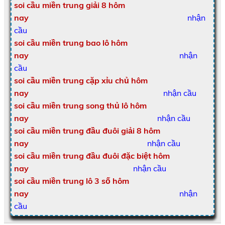
soi cầu miền trung giải 8 hôm
nay
nhận
cầu
soi cầu miền trung bao lô hôm
nay
nhận
cầu
soi cầu miền trung cặp xỉu chủ hôm
nay
nhận cầu
soi cầu miền trung song thủ lô hôm
nay
nhận cầu
soi cầu miền trung đầu đuôi giải 8 hôm
nay
nhận cầu
soi cầu miền trung đầu đuôi đặc biệt hôm
nay
nhận cầu
soi cầu miền trung lô 3 số hôm
nay
nhận
cầu