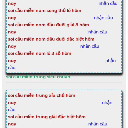
nay
nhận cầu
soi cầu miền nam song thủ lô hôm
nay
nhận cầu
soi cầu miền nam đầu đuôi giải 8 hôm
nay
nhận cầu
soi cầu miền nam đầu đuôi đặc biệt hôm
nay
nhận cầu
soi cầu miền nam lô 3 số hôm
nay
nhận
cầu
soi cầu miền trung siêu chuẩn
soi cầu miền trung xỉu chủ hôm
nay
nhận
cầu
soi cầu miền trung giải đặc biệt hôm
nay
nhận cầu