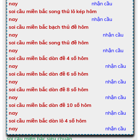
nay
nhận cầu
soi cầu miền bắc song thủ lô kép hôm
nay
nhận cầu
soi cầu miền bắc bạch thủ đề hôm
nay
nhận cầu
soi cầu miền bắc song thủ đề hôm
nay
nhận cầu
soi cầu miền bắc dàn đề 4 số hôm
nay
nhận cầu
soi cầu miền bắc dàn đề 6 số hôm
nay
nhận cầu
soi cầu miền bắc dàn đề 8 số hôm
nay
nhận cầu
soi cầu miền bắc dàn đề 10 số hôm
nay
nhận cầu
soi cầu miền bắc dàn lô 4 số hôm
nay
nhận cầu
soi cầu miền bắc siêu chuẩn