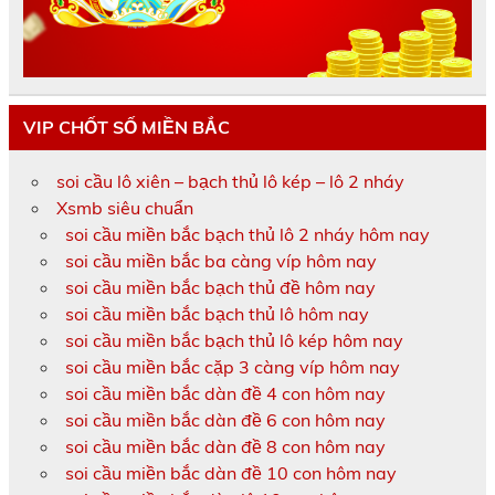
VIP CHỐT SỐ MIỀN BẮC
soi cầu lô xiên – bạch thủ lô kép – lô 2 nháy
Xsmb siêu chuẩn
soi cầu miền bắc bạch thủ lô 2 nháy hôm nay
soi cầu miền bắc ba càng víp hôm nay
soi cầu miền bắc bạch thủ đề hôm nay
soi cầu miền bắc bạch thủ lô hôm nay
soi cầu miền bắc bạch thủ lô kép hôm nay
soi cầu miền bắc cặp 3 càng víp hôm nay
soi cầu miền bắc dàn đề 4 con hôm nay
soi cầu miền bắc dàn đề 6 con hôm nay
soi cầu miền bắc dàn đề 8 con hôm nay
soi cầu miền bắc dàn đề 10 con hôm nay