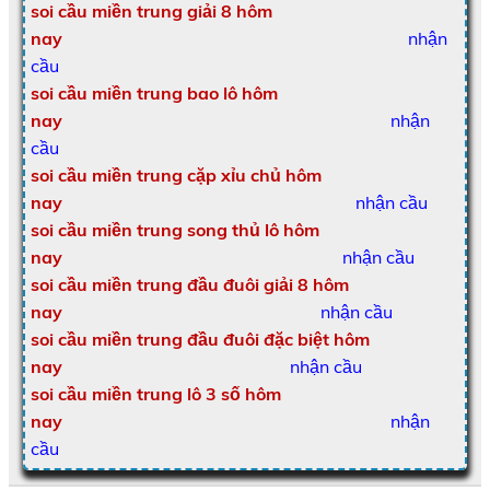
soi cầu miền trung giải 8 hôm
nay
nhận
cầu
soi cầu miền trung bao lô hôm
nay
nhận
cầu
soi cầu miền trung cặp xỉu chủ hôm
nay
nhận cầu
soi cầu miền trung song thủ lô hôm
nay
nhận cầu
soi cầu miền trung đầu đuôi giải 8 hôm
nay
nhận cầu
soi cầu miền trung đầu đuôi đặc biệt hôm
nay
nhận cầu
soi cầu miền trung lô 3 số hôm
nay
nhận
cầu