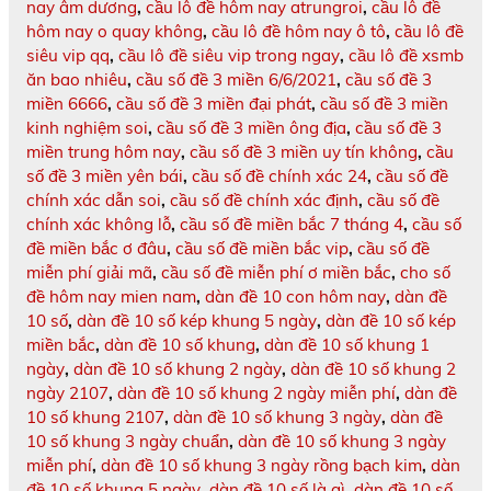
nay âm dương
,
cầu lô đề hôm nay atrungroi
,
cầu lô đề
hôm nay o quay không
,
cầu lô đề hôm nay ô tô
,
cầu lô đề
siêu vip qq
,
cầu lô đề siêu vip trong ngay
,
cầu lô đề xsmb
ăn bao nhiêu
,
cầu số đề 3 miền 6/6/2021
,
cầu số đề 3
miền 6666
,
cầu số đề 3 miền đại phát
,
cầu số đề 3 miền
kinh nghiệm soi
,
cầu số đề 3 miền ông địa
,
cầu số đề 3
miền trung hôm nay
,
cầu số đề 3 miền uy tín không
,
cầu
số đề 3 miền yên bái
,
cầu số đề chính xác 24
,
cầu số đề
chính xác dẫn soi
,
cầu số đề chính xác định
,
cầu số đề
chính xác không lỗ
,
cầu số đề miền bắc 7 tháng 4
,
cầu số
đề miền bắc ơ đâu
,
cầu số đề miền bắc vip
,
cầu số đề
miễn phí giải mã
,
cầu số đề miễn phí ơ miền bắc
,
cho số
đề hôm nay mien nam
,
dàn đề 10 con hôm nay
,
dàn đề
10 số
,
dàn đề 10 số kép khung 5 ngày
,
dàn đề 10 số kép
miền bắc
,
dàn đề 10 số khung
,
dàn đề 10 số khung 1
ngày
,
dàn đề 10 số khung 2 ngày
,
dàn đề 10 số khung 2
ngày 2107
,
dàn đề 10 số khung 2 ngày miễn phí
,
dàn đề
10 số khung 2107
,
dàn đề 10 số khung 3 ngày
,
dàn đề
10 số khung 3 ngày chuẩn
,
dàn đề 10 số khung 3 ngày
miễn phí
,
dàn đề 10 số khung 3 ngày rồng bạch kim
,
dàn
đề 10 số khung 5 ngày
,
dàn đề 10 số là gì
,
dàn đề 10 số