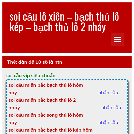
Skip
to
soi cầu lô xiên – bạch thủ lô
content
kép – bạch thủ lô 2 nháy
soi cầu lô xiên – bạch thủ lô kép – bạch thủ lô 2 nháy
Thẻ:
dàn đề 10 số là ntn
soi cầu víp siêu chuẩn
soi cầu miền bắc bạch thủ lô hôm
nay
nhận cầu
soi cầu miền bắc bạch thủ lô 2
nháy
nhận cầu
soi cầu miền bắc song thủ lô hôm
nay
nhận cầu
soi cầu miền bắc bạch thủ lô kép hôm