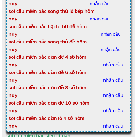
nay
nhận cầu
soi cầu miền bắc song thủ lô kép hôm
nay
nhận cầu
soi cầu miền bắc bạch thủ đề hôm
nay
nhận cầu
soi cầu miền bắc song thủ đề hôm
nay
nhận cầu
soi cầu miền bắc dàn đề 4 số hôm
nay
nhận cầu
soi cầu miền bắc dàn đề 6 số hôm
nay
nhận cầu
soi cầu miền bắc dàn đề 8 số hôm
nay
nhận cầu
soi cầu miền bắc dàn đề 10 số hôm
nay
nhận cầu
soi cầu miền bắc dàn lô 4 số hôm
nay
nhận cầu
soi cầu miền bắc siêu chuẩn