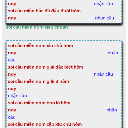
nay
nhận cầu
soi cầu miền bắc đề đầu đuôi hôm
nay
nhận cầu
soi cầu miền nam siêu chuẩn
soi cầu miền nam xỉu chủ hôm
nay
nhận
cầu
soi cầu miền nam giải đặc biệt hôm
nay
nhận cầu
soi cầu miền nam giải 8 hôm
nay
nhận cầu
soi cầu miền nam bao lô hôm
nay
nhận
cầu
soi cầu miền nam cặp xỉu chủ hôm