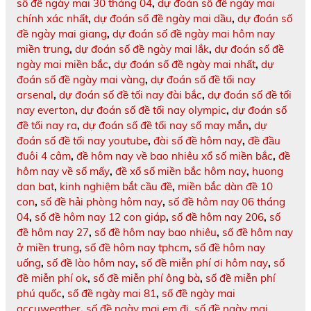
số đề ngày mai 30 tháng 04
,
dự đoán số đề ngày mai
chính xác nhất
,
dự đoán số đề ngày mai dầu
,
dự đoán số
đề ngày mai giang
,
dự đoán số đề ngày mai hôm nay
miền trung
,
dự đoán số đề ngày mai lắk
,
dự đoán số đề
ngày mai miền bắc
,
dự đoán số đề ngày mai nhất
,
dự
đoán số đề ngày mai vàng
,
dự đoán số đề tối nay
arsenal
,
dự đoán số đề tối nay đài bắc
,
dự đoán số đề tối
nay everton
,
dự đoán số đề tối nay olympic
,
dự đoán số
đề tối nay ra
,
dự đoán số đề tối nay số may mắn
,
dự
đoán số đề tối nay youtube
,
đài số đề hôm nay
,
đề đầu
đuôi 4 câm
,
đề hôm nay về bao nhiêu xổ số miền bắc
,
đề
hôm nay về số mấy
,
đề xổ số miền bắc hôm nay
,
huong
dan bat
,
kinh nghiệm bắt cầu đề
,
miền bắc dàn đề 10
con
,
số đề hải phòng hôm nay
,
số đề hôm nay 06 tháng
04
,
số đề hôm nay 12 con giáp
,
số đề hôm nay 206
,
số
đề hôm nay 27
,
số đề hôm nay bao nhiêu
,
số đề hôm nay
ở miền trung
,
số đề hôm nay tphcm
,
số đề hôm nay
uống
,
số đề lào hôm nay
,
số đề miễn phí ơi hôm nay
,
số
đề miễn phí ok
,
số đề miễn phí ông bà
,
số đề miễn phí
phú quốc
,
số đề ngày mai 81
,
số đề ngày mai
accuweather
,
số đề ngày mai em đi
,
số đề ngày mai