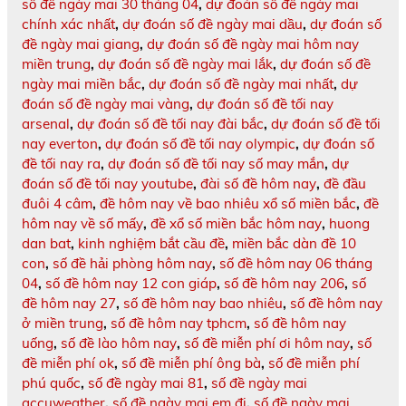
số đề ngày mai 30 tháng 04
,
dự đoán số đề ngày mai
chính xác nhất
,
dự đoán số đề ngày mai dầu
,
dự đoán số
đề ngày mai giang
,
dự đoán số đề ngày mai hôm nay
miền trung
,
dự đoán số đề ngày mai lắk
,
dự đoán số đề
ngày mai miền bắc
,
dự đoán số đề ngày mai nhất
,
dự
đoán số đề ngày mai vàng
,
dự đoán số đề tối nay
arsenal
,
dự đoán số đề tối nay đài bắc
,
dự đoán số đề tối
nay everton
,
dự đoán số đề tối nay olympic
,
dự đoán số
đề tối nay ra
,
dự đoán số đề tối nay số may mắn
,
dự
đoán số đề tối nay youtube
,
đài số đề hôm nay
,
đề đầu
đuôi 4 câm
,
đề hôm nay về bao nhiêu xổ số miền bắc
,
đề
hôm nay về số mấy
,
đề xổ số miền bắc hôm nay
,
huong
dan bat
,
kinh nghiệm bắt cầu đề
,
miền bắc dàn đề 10
con
,
số đề hải phòng hôm nay
,
số đề hôm nay 06 tháng
04
,
số đề hôm nay 12 con giáp
,
số đề hôm nay 206
,
số
đề hôm nay 27
,
số đề hôm nay bao nhiêu
,
số đề hôm nay
ở miền trung
,
số đề hôm nay tphcm
,
số đề hôm nay
uống
,
số đề lào hôm nay
,
số đề miễn phí ơi hôm nay
,
số
đề miễn phí ok
,
số đề miễn phí ông bà
,
số đề miễn phí
phú quốc
,
số đề ngày mai 81
,
số đề ngày mai
accuweather
,
số đề ngày mai em đi
,
số đề ngày mai