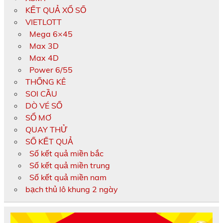
KẾT QUẢ XỔ SỐ
VIETLOTT
Mega 6×45
Max 3D
Max 4D
Power 6/55
THỐNG KÊ
SOI CẦU
DÒ VÉ SỐ
SỔ MƠ
QUAY THỬ
SỐ KẾT QUẢ
Số kết quả miền bắc
Số kết quả miền trung
Số kết quả miền nam
bạch thủ lô khung 2 ngày