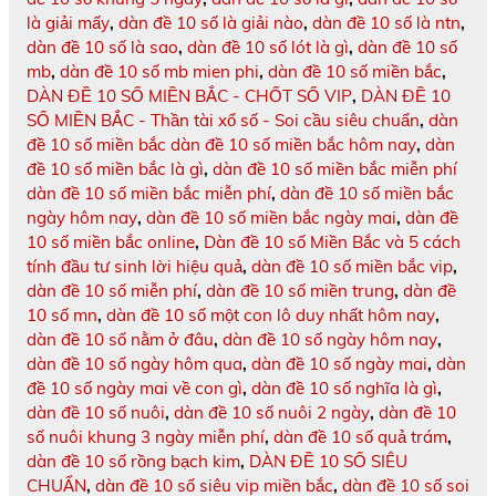
là giải mấy
,
dàn đề 10 số là giải nào
,
dàn đề 10 số là ntn
,
dàn đề 10 số là sao
,
dàn đề 10 số lót là gì
,
dàn đề 10 số
mb
,
dàn đề 10 số mb mien phi
,
dàn đề 10 số miền bắc
,
DÀN ĐỀ 10 SỐ MIỀN BẮC - CHỐT SỐ VIP
,
DÀN ĐỀ 10
SỐ MIỀN BẮC - Thần tài xổ số - Soi cầu siêu chuẩn
,
dàn
đề 10 số miền bắc dàn đề 10 số miền bắc hôm nay
,
dàn
đề 10 số miền bắc là gì
,
dàn đề 10 số miền bắc miễn phí
dàn đề 10 số miền bắc miễn phí
,
dàn đề 10 số miền bắc
ngày hôm nay
,
dàn đề 10 số miền bắc ngày mai
,
dàn đề
10 số miền bắc online
,
Dàn đề 10 số Miền Bắc và 5 cách
tính đầu tư sinh lời hiệu quả
,
dàn đề 10 số miền bắc vip
,
dàn đề 10 số miễn phí
,
dàn đề 10 số miền trung
,
dàn đề
10 số mn
,
dàn đề 10 số một con lô duy nhất hôm nay
,
dàn đề 10 số nằm ở đâu
,
dàn đề 10 số ngày hôm nay
,
dàn đề 10 số ngày hôm qua
,
dàn đề 10 số ngày mai
,
dàn
đề 10 số ngày mai về con gì
,
dàn đề 10 số nghĩa là gì
,
dàn đề 10 số nuôi
,
dàn đề 10 số nuôi 2 ngày
,
dàn đề 10
số nuôi khung 3 ngày miễn phí
,
dàn đề 10 số quả trám
,
dàn đề 10 số rồng bạch kim
,
DÀN ĐỀ 10 SỐ SIÊU
CHUẨN
,
dàn đề 10 số siêu vip miền bắc
,
dàn đề 10 số soi