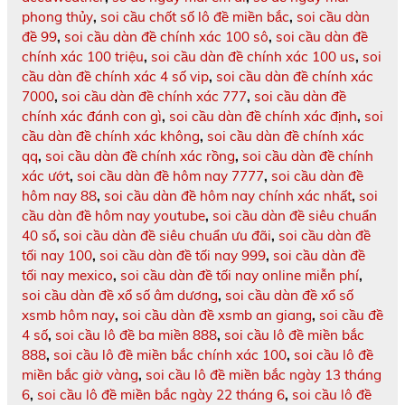
phong thủy
,
soi cầu chốt số lô đề miền bắc
,
soi cầu dàn
đề 99
,
soi cầu dàn đề chính xác 100 sô
,
soi cầu dàn đề
chính xác 100 triệu
,
soi cầu dàn đề chính xác 100 us
,
soi
cầu dàn đề chính xác 4 số vip
,
soi cầu dàn đề chính xác
7000
,
soi cầu dàn đề chính xác 777
,
soi cầu dàn đề
chính xác đánh con gì
,
soi cầu dàn đề chính xác định
,
soi
cầu dàn đề chính xác không
,
soi cầu dàn đề chính xác
qq
,
soi cầu dàn đề chính xác rồng
,
soi cầu dàn đề chính
xác ướt
,
soi cầu dàn đề hôm nay 7777
,
soi cầu dàn đề
hôm nay 88
,
soi cầu dàn đề hôm nay chính xác nhất
,
soi
cầu dàn đề hôm nay youtube
,
soi cầu dàn đề siêu chuẩn
40 số
,
soi cầu dàn đề siêu chuẩn ưu đãi
,
soi cầu dàn đề
tối nay 100
,
soi cầu dàn đề tối nay 999
,
soi cầu dàn đề
tối nay mexico
,
soi cầu dàn đề tối nay online miễn phí
,
soi cầu dàn đề xổ số âm dương
,
soi cầu dàn đề xổ số
xsmb hôm nay
,
soi cầu dàn đề xsmb an giang
,
soi cầu đề
4 số
,
soi cầu lô đề ba miền 888
,
soi cầu lô đề miền bắc
888
,
soi cầu lô đề miền bắc chính xác 100
,
soi cầu lô đề
miền bắc giờ vàng
,
soi cầu lô đề miền bắc ngày 13 tháng
6
,
soi cầu lô đề miền bắc ngày 22 tháng 6
,
soi cầu lô đề