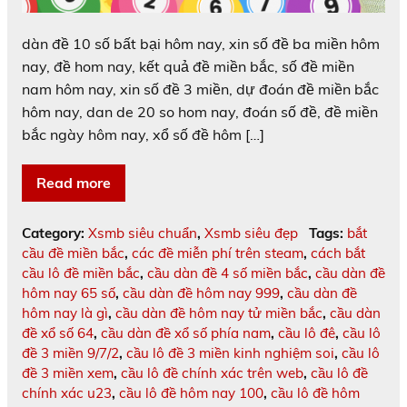
dàn đề 10 số bất bại hôm nay, xin số đề ba miền hôm
nay, đề hom nay, kết quả đề miền bắc, số đề miền
nam hôm nay, xin số đề 3 miền, dự đoán đề miền bắc
hôm nay, dan de 20 so hom nay, đoán số đề, đề miền
bắc ngày hôm nay, xổ số đề hôm […]
Read more
Category:
Xsmb siêu chuẩn
,
Xsmb siêu đẹp
Tags:
bắt
cầu đề miền bắc
,
các đề miễn phí trên steam
,
cách bắt
cầu lô đề miền bắc
,
cầu dàn đề 4 số miền bắc
,
cầu dàn đề
hôm nay 65 số
,
cầu dàn đề hôm nay 999
,
cầu dàn đề
hôm nay là gì
,
cầu dàn đề hôm nay tử miền bắc
,
cầu dàn
đề xổ số 64
,
cầu dàn đề xổ số phía nam
,
cầu lô đê
,
cầu lô
đề 3 miền 9/7/2
,
cầu lô đề 3 miền kinh nghiệm soi
,
cầu lô
đề 3 miền xem
,
cầu lô đề chính xác trên web
,
cầu lô đề
chính xác u23
,
cầu lô đề hôm nay 100
,
cầu lô đề hôm