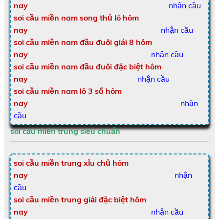
nay
nhận cầu
soi cầu miền nam song thủ lô hôm
nay
nhận cầu
soi cầu miền nam đầu đuôi giải 8 hôm
nay
nhận cầu
soi cầu miền nam đầu đuôi đặc biệt hôm
nay
nhận cầu
soi cầu miền nam lô 3 số hôm
nay
nhận
cầu
soi cầu miền trung siêu chuẩn
soi cầu miền trung xỉu chủ hôm
nay
nhận
cầu
soi cầu miền trung giải đặc biệt hôm
nay
nhận cầu