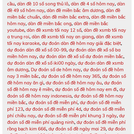
cầu
,
dàn đề 10 số song thủ lô
,
dàn đề 4 số hôm nay
,
dàn
đề 49 số hôm nay
,
dàn đề miền bắc âm dương
,
dàn đề
miền bắc chuẩn
,
dàn đề miền bắc extra
,
dàn đề miền bắc
hôm nay
,
dàn đề miền bắc ong
,
dàn đề miền bắc
youtube
,
dàn đề xsmb tối nay 12 số
,
dàn đề xsmb tối nay
a trung roi
,
dàn đề xsmb tối nay an giang
,
dàn đề xsmb
tối nay karaoke
,
dự đoán dàn đề hôm nay giải đặc biệt
,
dự đoán dàn đề xổ số 00-99
,
dự đoán dàn đề xổ số ba
miền hôm nay
,
dự đoán dàn đề xổ số dự đoán miền bắc
,
dự đoán dàn đề xổ số iki00 ngày
,
dự đoán dàn đề xsmb
âm dương
,
Dự đoán số de hôm nay
,
dự đoán số đề hôm
nay 3 miền bắc
,
dự đoán số đề hôm nay 365
,
dự đoán số
đề hôm nay ăn gì
,
dự đoán số đề hôm nay âu
,
dự đoán
số đề hôm nay ê miền
,
dự đoán số đề hôm nay em đi
,
dự
đoán số đề hôm nay indonesia
,
dự đoán số đề hôm nay
miền bắc
,
dự đoán số đề miễn phí
,
dự đoán số đề miễn
phí 123
,
dự đoán số đề miễn phí 4d
,
dự đoán số đề miễn
phí chiều nay
,
dự đoán số đề miễn phí khung 3 ngày
,
dự
đoán số đề miễn phí quảng ninh
,
dự đoán số đề miễn phí
rồng bạch kim 666
,
dự đoán số đề ngày mai 29
,
dự đoán