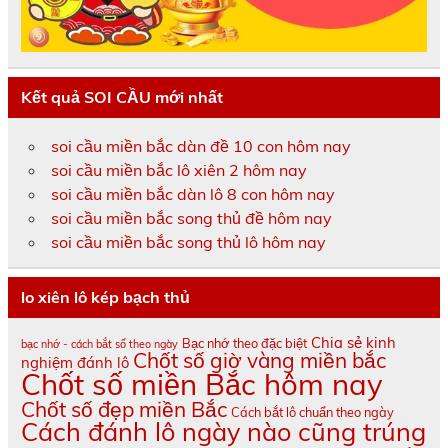
Kết quả SOI CẦU mới nhất
soi cầu miền bắc dàn đề 10 con hôm nay
soi cầu miền bắc lô xiên 2 hôm nay
soi cầu miền bắc dàn lô 8 con hôm nay
soi cầu miền bắc song thủ đề hôm nay
soi cầu miền bắc song thủ lô hôm nay
lo xiên lô kép bạch thủ
Chia sẻ kinh
Bạc nhớ theo đặc biệt
bạc nhớ - cách bắt số theo ngày
Chốt số giờ vàng miền bắc
nghiệm đánh lô
Chốt số miền Bắc hôm nay
Chốt số đẹp miền Bắc
Cách bắt lô chuẩn theo ngày
Cách đánh lô ngày nào cũng trúng