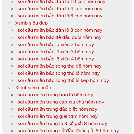
soi cầu miền bắc dàn lô 10 con hôm nay
soi cầu miền bắc dàn lô 4 con hôm nay
soi cầu miền bắc dàn lô 6 con hôm nay
Xsmb siêu đẹp
soi cầu miền bắc dàn lô 8 con hôm nay
soi cầu miền bắc đề đầu đuôi hôm nay
soi cầu miền bắc lô xiên 2 hôm nay
soi cầu miền bắc lô xiên 3 hôm nay
soi cầu miền bắc lô xiên 4 hôm nay
soi cầu miền bắc song thủ đề hôm nay
soi cầu miền bắc song thủ lô hôm nay
soi cầu miền bắc song thủ lô kép hôm nay
Xsmt siêu chuẩn
soi cầu miền trung bao lô hôm nay
soi cầu miền trung cặp xíu chủ hôm nay
soi cầu miền trung đặc biệt hôm nay
soi cầu miền trung giải tám hôm nay
soi cầu miền trung lô 3 số giải 8 hôm nay
soi cầu miền trung sớ đầu đuôi giải 8 hôm nay