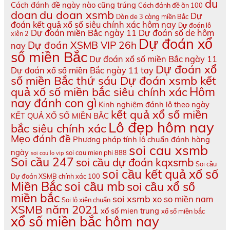
du
Cách đánh đề ngày nào cũng trúng
Cách đánh đề ăn 100
doan
du doan xsmb
Dự
Dàn de 3 càng miền Bắc
đoán kết quả xổ số siêu chính xác hôm nay
Dự đoán lô
Dự đoán miền Bắc ngày 11
Dự đoán số de hôm
xiên 2
Dự đoán xổ
Dự đoán XSMB VIP 26h
nay
số miền Bắc
Dự đoán xổ số miền Bắc ngày 11
Dự đoán xổ
Dự đoán xổ số miền Bắc ngày 11 tay
số miền Bắc thứ sáu Dự đoán xsmb kết
Hôm
quả xổ số miền bắc siêu chính xác
nay đánh con gì
Kinh nghiệm đánh lô theo ngày
kết quả xổ số miền
KẾT QUẢ XỔ SỐ MIỀN BẮC
Lô đẹp hôm nay
bắc siêu chính xác
Mẹo đánh đề
Phương pháp tính lô chuẩn đánh hàng
soi cau xsmb
ngày
soi cau mien phi 888
soi cau lo vip
Soi cầu 247
soi cầu dự đoán kqxsmb
Soi cầu
soi cầu kết quả xổ số
Dự đoán XSMB chính xác 100
Miền Bắc
soi cầu mb
soi cầu xổ số
miền bắc
soi xsmb
xo so miền nam
Soi lô xiên chuẩn
XSMB năm 2021
xổ số mien trung
xổ số miền bắc
xổ số miền bắc hôm nay