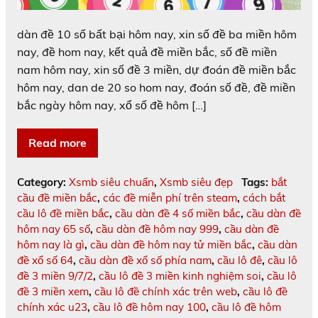
dàn đề 10 số bất bại hôm nay, xin số đề ba miền hôm
nay, đề hom nay, kết quả đề miền bắc, số đề miền
nam hôm nay, xin số đề 3 miền, dự đoán đề miền bắc
hôm nay, dan de 20 so hom nay, đoán số đề, đề miền
bắc ngày hôm nay, xổ số đề hôm […]
Read more
Category:
Xsmb siêu chuẩn
,
Xsmb siêu đẹp
Tags:
bắt
cầu đề miền bắc
,
các đề miễn phí trên steam
,
cách bắt
cầu lô đề miền bắc
,
cầu dàn đề 4 số miền bắc
,
cầu dàn đề
hôm nay 65 số
,
cầu dàn đề hôm nay 999
,
cầu dàn đề
hôm nay là gì
,
cầu dàn đề hôm nay tử miền bắc
,
cầu dàn
đề xổ số 64
,
cầu dàn đề xổ số phía nam
,
cầu lô đê
,
cầu lô
đề 3 miền 9/7/2
,
cầu lô đề 3 miền kinh nghiệm soi
,
cầu lô
đề 3 miền xem
,
cầu lô đề chính xác trên web
,
cầu lô đề
chính xác u23
,
cầu lô đề hôm nay 100
,
cầu lô đề hôm