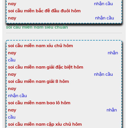
nay
nhận cầu
soi cầu miền bắc đề đầu đuôi hôm
nay
nhận cầu
soi cầu miền nam siêu chuẩn
soi cầu miền nam xỉu chủ hôm
nay
nhận
cầu
soi cầu miền nam giải đặc biệt hôm
nay
nhận cầu
soi cầu miền nam giải 8 hôm
nay
nhận cầu
soi cầu miền nam bao lô hôm
nay
nhận
cầu
soi cầu miền nam cặp xỉu chủ hôm