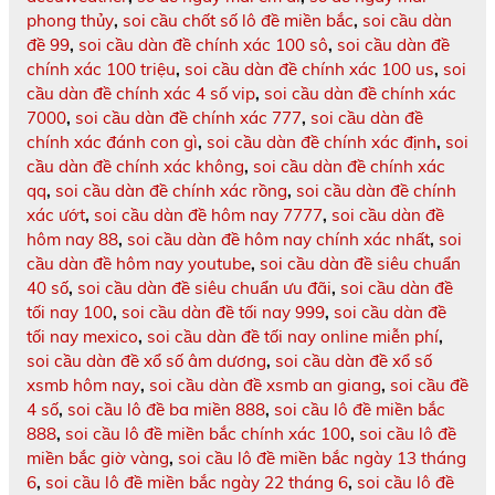
phong thủy
,
soi cầu chốt số lô đề miền bắc
,
soi cầu dàn
đề 99
,
soi cầu dàn đề chính xác 100 sô
,
soi cầu dàn đề
chính xác 100 triệu
,
soi cầu dàn đề chính xác 100 us
,
soi
cầu dàn đề chính xác 4 số vip
,
soi cầu dàn đề chính xác
7000
,
soi cầu dàn đề chính xác 777
,
soi cầu dàn đề
chính xác đánh con gì
,
soi cầu dàn đề chính xác định
,
soi
cầu dàn đề chính xác không
,
soi cầu dàn đề chính xác
qq
,
soi cầu dàn đề chính xác rồng
,
soi cầu dàn đề chính
xác ướt
,
soi cầu dàn đề hôm nay 7777
,
soi cầu dàn đề
hôm nay 88
,
soi cầu dàn đề hôm nay chính xác nhất
,
soi
cầu dàn đề hôm nay youtube
,
soi cầu dàn đề siêu chuẩn
40 số
,
soi cầu dàn đề siêu chuẩn ưu đãi
,
soi cầu dàn đề
tối nay 100
,
soi cầu dàn đề tối nay 999
,
soi cầu dàn đề
tối nay mexico
,
soi cầu dàn đề tối nay online miễn phí
,
soi cầu dàn đề xổ số âm dương
,
soi cầu dàn đề xổ số
xsmb hôm nay
,
soi cầu dàn đề xsmb an giang
,
soi cầu đề
4 số
,
soi cầu lô đề ba miền 888
,
soi cầu lô đề miền bắc
888
,
soi cầu lô đề miền bắc chính xác 100
,
soi cầu lô đề
miền bắc giờ vàng
,
soi cầu lô đề miền bắc ngày 13 tháng
6
,
soi cầu lô đề miền bắc ngày 22 tháng 6
,
soi cầu lô đề