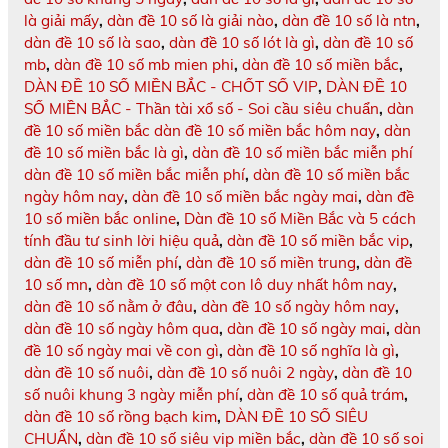
là giải mấy
,
dàn đề 10 số là giải nào
,
dàn đề 10 số là ntn
,
dàn đề 10 số là sao
,
dàn đề 10 số lót là gì
,
dàn đề 10 số
mb
,
dàn đề 10 số mb mien phi
,
dàn đề 10 số miền bắc
,
DÀN ĐỀ 10 SỐ MIỀN BẮC - CHỐT SỐ VIP
,
DÀN ĐỀ 10
SỐ MIỀN BẮC - Thần tài xổ số - Soi cầu siêu chuẩn
,
dàn
đề 10 số miền bắc dàn đề 10 số miền bắc hôm nay
,
dàn
đề 10 số miền bắc là gì
,
dàn đề 10 số miền bắc miễn phí
dàn đề 10 số miền bắc miễn phí
,
dàn đề 10 số miền bắc
ngày hôm nay
,
dàn đề 10 số miền bắc ngày mai
,
dàn đề
10 số miền bắc online
,
Dàn đề 10 số Miền Bắc và 5 cách
tính đầu tư sinh lời hiệu quả
,
dàn đề 10 số miền bắc vip
,
dàn đề 10 số miễn phí
,
dàn đề 10 số miền trung
,
dàn đề
10 số mn
,
dàn đề 10 số một con lô duy nhất hôm nay
,
dàn đề 10 số nằm ở đâu
,
dàn đề 10 số ngày hôm nay
,
dàn đề 10 số ngày hôm qua
,
dàn đề 10 số ngày mai
,
dàn
đề 10 số ngày mai về con gì
,
dàn đề 10 số nghĩa là gì
,
dàn đề 10 số nuôi
,
dàn đề 10 số nuôi 2 ngày
,
dàn đề 10
số nuôi khung 3 ngày miễn phí
,
dàn đề 10 số quả trám
,
dàn đề 10 số rồng bạch kim
,
DÀN ĐỀ 10 SỐ SIÊU
CHUẨN
,
dàn đề 10 số siêu vip miền bắc
,
dàn đề 10 số soi