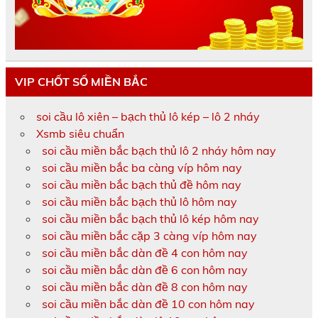
VIP CHỐT SỐ MIỀN BẮC
soi cầu lô xiên – bạch thủ lô kép – lô 2 nháy
Xsmb siêu chuẩn
soi cầu miền bắc bạch thủ lô 2 nháy hôm nay
soi cầu miền bắc ba càng víp hôm nay
soi cầu miền bắc bạch thủ đề hôm nay
soi cầu miền bắc bạch thủ lô hôm nay
soi cầu miền bắc bạch thủ lô kép hôm nay
soi cầu miền bắc cặp 3 càng víp hôm nay
soi cầu miền bắc dàn đề 4 con hôm nay
soi cầu miền bắc dàn đề 6 con hôm nay
soi cầu miền bắc dàn đề 8 con hôm nay
soi cầu miền bắc dàn đề 10 con hôm nay