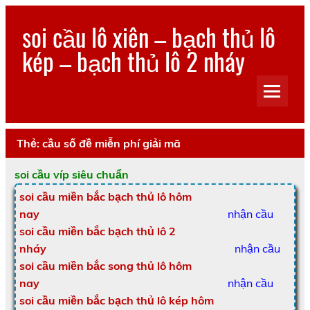
Skip
to
soi cầu lô xiên – bạch thủ lô
content
kép – bạch thủ lô 2 nháy
soi cầu lô xiên – bạch thủ lô kép – bạch thủ lô 2 nháy
Thẻ:
cầu số đề miễn phí giải mã
soi cầu víp siêu chuẩn
soi cầu miền bắc bạch thủ lô hôm
nay
nhận cầu
soi cầu miền bắc bạch thủ lô 2
nháy
nhận cầu
soi cầu miền bắc song thủ lô hôm
nay
nhận cầu
soi cầu miền bắc bạch thủ lô kép hôm