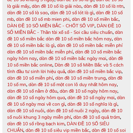
là giải mấy
,
dàn đề 10 số là giải nào
,
dàn đề 10 số là ntn
,
dàn đề 10 số là sao
,
dàn đề 10 số lót là gì
,
dàn đề 10 số
mb
,
dàn đề 10 số mb mien phi
,
dàn đề 10 số miền bắc
,
DÀN ĐỀ 10 SỐ MIỀN BẮC - CHỐT SỐ VIP
,
DÀN ĐỀ 10
SỐ MIỀN BẮC - Thần tài xổ số - Soi cầu siêu chuẩn
,
dàn
đề 10 số miền bắc dàn đề 10 số miền bắc hôm nay
,
dàn
đề 10 số miền bắc là gì
,
dàn đề 10 số miền bắc miễn phí
dàn đề 10 số miền bắc miễn phí
,
dàn đề 10 số miền bắc
ngày hôm nay
,
dàn đề 10 số miền bắc ngày mai
,
dàn đề
10 số miền bắc online
,
Dàn đề 10 số Miền Bắc và 5 cách
tính đầu tư sinh lời hiệu quả
,
dàn đề 10 số miền bắc vip
,
dàn đề 10 số miễn phí
,
dàn đề 10 số miền trung
,
dàn đề
10 số mn
,
dàn đề 10 số một con lô duy nhất hôm nay
,
dàn đề 10 số nằm ở đâu
,
dàn đề 10 số ngày hôm nay
,
dàn đề 10 số ngày hôm qua
,
dàn đề 10 số ngày mai
,
dàn
đề 10 số ngày mai về con gì
,
dàn đề 10 số nghĩa là gì
,
dàn đề 10 số nuôi
,
dàn đề 10 số nuôi 2 ngày
,
dàn đề 10
số nuôi khung 3 ngày miễn phí
,
dàn đề 10 số quả trám
,
dàn đề 10 số rồng bạch kim
,
DÀN ĐỀ 10 SỐ SIÊU
CHUẨN
,
dàn đề 10 số siêu vip miền bắc
,
dàn đề 10 số soi