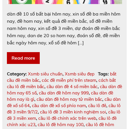
dàn đề 10 số bất bại hôm nay, xin số đề ba miền hôm
nay, đề hom nay, kết quả đề miền bắc, số đề miền
nam hôm nay, xin số đề 3 miền, dự đoán đề miền bắc
hôm nay, dan de 20 so hom nay, đoán số đề, đề miền
bắc ngày hôm nay, xổ số đề hôm […]
Read more
Category:
Xsmb siêu chuẩn
,
Xsmb siêu đẹp
Tags:
bắt
cầu đề miền bắc
,
các đề miễn phí trên steam
,
cách bắt
cầu lô đề miền bắc
,
cầu dàn đề 4 số miền bắc
,
cầu dàn đề
hôm nay 65 số
,
cầu dàn đề hôm nay 999
,
cầu dàn đề
hôm nay là gì
,
cầu dàn đề hôm nay tử miền bắc
,
cầu dàn
đề xổ số 64
,
cầu dàn đề xổ số phía nam
,
cầu lô đê
,
cầu lô
đề 3 miền 9/7/2
,
cầu lô đề 3 miền kinh nghiệm soi
,
cầu lô
đề 3 miền xem
,
cầu lô đề chính xác trên web
,
cầu lô đề
chính xác u23
,
cầu lô đề hôm nay 100
,
cầu lô đề hôm