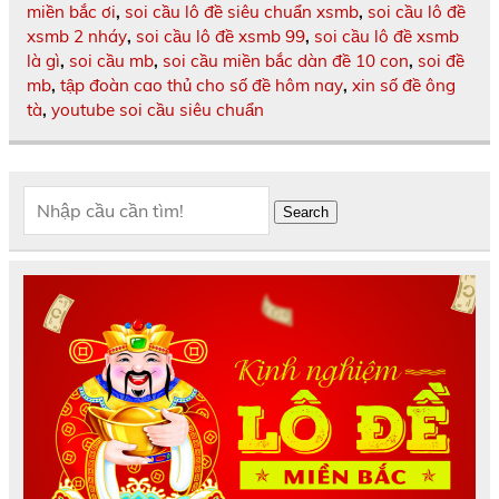
miền bắc ơi
,
soi cầu lô đề siêu chuẩn xsmb
,
soi cầu lô đề
xsmb 2 nháy
,
soi cầu lô đề xsmb 99
,
soi cầu lô đề xsmb
là gì
,
soi cầu mb
,
soi cầu miền bắc dàn đề 10 con
,
soi đề
mb
,
tập đoàn cao thủ cho số đề hôm nay
,
xin số đề ông
tà
,
youtube soi cầu siêu chuẩn
Search