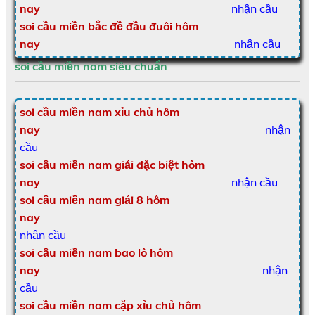
nay
nhận cầu
soi cầu miền bắc đề đầu đuôi hôm
nay
nhận cầu
soi cầu miền nam siêu chuẩn
soi cầu miền nam xỉu chủ hôm
nay
nhận
cầu
soi cầu miền nam giải đặc biệt hôm
nay
nhận cầu
soi cầu miền nam giải 8 hôm
nay
nhận cầu
soi cầu miền nam bao lô hôm
nay
nhận
cầu
soi cầu miền nam cặp xỉu chủ hôm