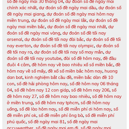
số đề ngày mai 30 tháng 04
,
dự đoán số đề ngày mai
chính xác nhất
,
dự đoán số đề ngày mai dầu
,
dự đoán số
đề ngày mai giang
,
dự đoán số đề ngày mai hôm nay
miền trung
,
dự đoán số đề ngày mai lắk
,
dự đoán số đề
ngày mai miền bắc
,
dự đoán số đề ngày mai nhất
,
dự
đoán số đề ngày mai vàng
,
dự đoán số đề tối nay
arsenal
,
dự đoán số đề tối nay đài bắc
,
dự đoán số đề tối
nay everton
,
dự đoán số đề tối nay olympic
,
dự đoán số
đề tối nay ra
,
dự đoán số đề tối nay số may mắn
,
dự
đoán số đề tối nay youtube
,
đài số đề hôm nay
,
đề đầu
đuôi 4 câm
,
đề hôm nay về bao nhiêu xổ số miền bắc
,
đề
hôm nay về số mấy
,
đề xổ số miền bắc hôm nay
,
huong
dan bat
,
kinh nghiệm bắt cầu đề
,
miền bắc dàn đề 10
con
,
số đề hải phòng hôm nay
,
số đề hôm nay 06 tháng
04
,
số đề hôm nay 12 con giáp
,
số đề hôm nay 206
,
số
đề hôm nay 27
,
số đề hôm nay bao nhiêu
,
số đề hôm nay
ở miền trung
,
số đề hôm nay tphcm
,
số đề hôm nay
uống
,
số đề lào hôm nay
,
số đề miễn phí ơi hôm nay
,
số
đề miễn phí ok
,
số đề miễn phí ông bà
,
số đề miễn phí
phú quốc
,
số đề ngày mai 81
,
số đề ngày mai
accuweather
,
số đề ngày mai em đi
,
số đề ngày mai