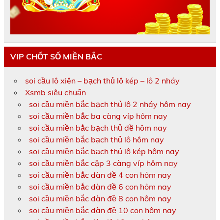
VIP CHỐT SỐ MIỀN BẮC
soi cầu lô xiên – bạch thủ lô kép – lô 2 nháy
Xsmb siêu chuẩn
soi cầu miền bắc bạch thủ lô 2 nháy hôm nay
soi cầu miền bắc ba càng víp hôm nay
soi cầu miền bắc bạch thủ đề hôm nay
soi cầu miền bắc bạch thủ lô hôm nay
soi cầu miền bắc bạch thủ lô kép hôm nay
soi cầu miền bắc cặp 3 càng víp hôm nay
soi cầu miền bắc dàn đề 4 con hôm nay
soi cầu miền bắc dàn đề 6 con hôm nay
soi cầu miền bắc dàn đề 8 con hôm nay
soi cầu miền bắc dàn đề 10 con hôm nay