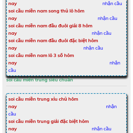
nay
nhận cầu
soi cầu miền nam song thủ lô hôm
nay
nhận cầu
soi cầu miền nam đầu đuôi giải 8 hôm
nay
nhận cầu
soi cầu miền nam đầu đuôi đặc biệt hôm
nay
nhận cầu
soi cầu miền nam lô 3 số hôm
nay
nhận
cầu
soi cầu miền trung siêu chuẩn
soi cầu miền trung xỉu chủ hôm
nay
nhận
cầu
soi cầu miền trung giải đặc biệt hôm
nay
nhận cầu