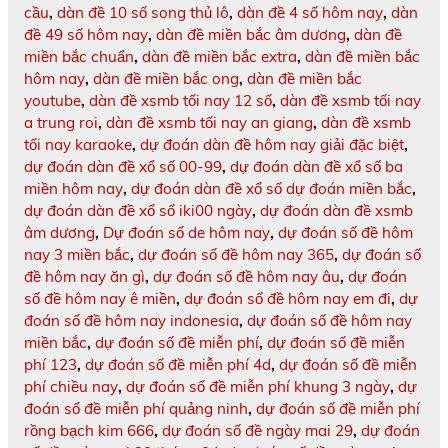
cầu
,
dàn đề 10 số song thủ lô
,
dàn đề 4 số hôm nay
,
dàn
đề 49 số hôm nay
,
dàn đề miền bắc âm dương
,
dàn đề
miền bắc chuẩn
,
dàn đề miền bắc extra
,
dàn đề miền bắc
hôm nay
,
dàn đề miền bắc ong
,
dàn đề miền bắc
youtube
,
dàn đề xsmb tối nay 12 số
,
dàn đề xsmb tối nay
a trung roi
,
dàn đề xsmb tối nay an giang
,
dàn đề xsmb
tối nay karaoke
,
dự đoán dàn đề hôm nay giải đặc biệt
,
dự đoán dàn đề xổ số 00-99
,
dự đoán dàn đề xổ số ba
miền hôm nay
,
dự đoán dàn đề xổ số dự đoán miền bắc
,
dự đoán dàn đề xổ số iki00 ngày
,
dự đoán dàn đề xsmb
âm dương
,
Dự đoán số de hôm nay
,
dự đoán số đề hôm
nay 3 miền bắc
,
dự đoán số đề hôm nay 365
,
dự đoán số
đề hôm nay ăn gì
,
dự đoán số đề hôm nay âu
,
dự đoán
số đề hôm nay ê miền
,
dự đoán số đề hôm nay em đi
,
dự
đoán số đề hôm nay indonesia
,
dự đoán số đề hôm nay
miền bắc
,
dự đoán số đề miễn phí
,
dự đoán số đề miễn
phí 123
,
dự đoán số đề miễn phí 4d
,
dự đoán số đề miễn
phí chiều nay
,
dự đoán số đề miễn phí khung 3 ngày
,
dự
đoán số đề miễn phí quảng ninh
,
dự đoán số đề miễn phí
rồng bạch kim 666
,
dự đoán số đề ngày mai 29
,
dự đoán