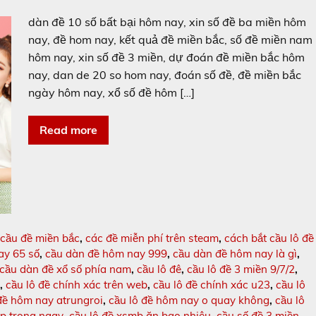
dàn đề 10 số bất bại hôm nay, xin số đề ba miền hôm
nay, đề hom nay, kết quả đề miền bắc, số đề miền nam
hôm nay, xin số đề 3 miền, dự đoán đề miền bắc hôm
nay, dan de 20 so hom nay, đoán số đề, đề miền bắc
ngày hôm nay, xổ số đề hôm […]
Read more
 cầu đề miền bắc
,
các đề miễn phí trên steam
,
cách bắt cầu lô đề
ay 65 số
,
cầu dàn đề hôm nay 999
,
cầu dàn đề hôm nay là gì
,
cầu dàn đề xổ số phía nam
,
cầu lô đê
,
cầu lô đề 3 miền 9/7/2
,
m
,
cầu lô đề chính xác trên web
,
cầu lô đề chính xác u23
,
cầu lô
đề hôm nay atrungroi
,
cầu lô đề hôm nay o quay không
,
cầu lô
ip trong ngay
,
cầu lô đề xsmb ăn bao nhiêu
,
cầu số đề 3 miền