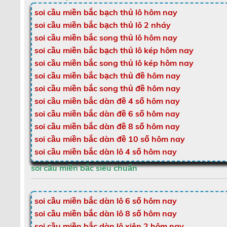
soi cầu miền bắc bạch thủ lô hôm nay
soi cầu miền bắc bạch thủ lô 2 nháy
soi cầu miền bắc song thủ lô hôm nay
soi cầu miền bắc bạch thủ lô kép hôm nay
soi cầu miền bắc song thủ lô kép hôm nay
soi cầu miền bắc bạch thủ đề hôm nay
soi cầu miền bắc song thủ đề hôm nay
soi cầu miền bắc dàn đề 4 số hôm nay
soi cầu miền bắc dàn đề 6 số hôm nay
soi cầu miền bắc dàn đề 8 số hôm nay
soi cầu miền bắc dàn đề 10 số hôm nay
soi cầu miền bắc dàn lô 4 số hôm nay
soi cầu miền bắc siêu chuẩn
soi cầu miền bắc dàn lô 6 số hôm nay
soi cầu miền bắc dàn lô 8 số hôm nay
soi cầu miền bắc dàn lô xiên 2 hôm nay