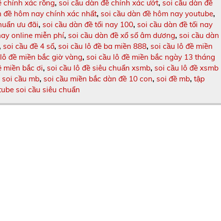
ề chính xác rồng
,
soi cầu dàn đề chính xác ướt
,
soi cầu dàn đề
n đề hôm nay chính xác nhất
,
soi cầu dàn đề hôm nay youtube
,
huẩn ưu đãi
,
soi cầu dàn đề tối nay 100
,
soi cầu dàn đề tối nay
nay online miễn phí
,
soi cầu dàn đề xổ số âm dương
,
soi cầu dàn
,
soi cầu đề 4 số
,
soi cầu lô đề ba miền 888
,
soi cầu lô đề miền
 lô đề miền bắc giờ vàng
,
soi cầu lô đề miền bắc ngày 13 tháng
ề miền bắc ơi
,
soi cầu lô đề siêu chuẩn xsmb
,
soi cầu lô đề xsmb
,
soi cầu mb
,
soi cầu miền bắc dàn đề 10 con
,
soi đề mb
,
tập
tube soi cầu siêu chuẩn