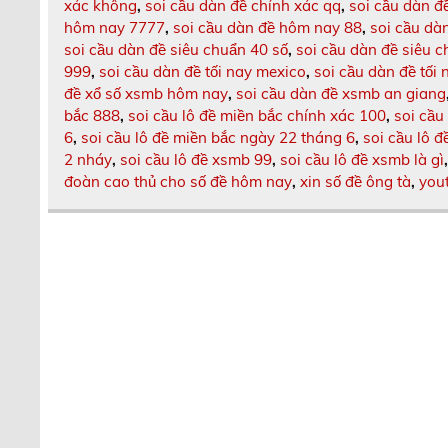
xác không
,
soi cầu dàn đề chính xác qq
,
soi cầu dàn đ
hôm nay 7777
,
soi cầu dàn đề hôm nay 88
,
soi cầu dà
soi cầu dàn đề siêu chuẩn 40 số
,
soi cầu dàn đề siêu c
999
,
soi cầu dàn đề tối nay mexico
,
soi cầu dàn đề tối 
đề xổ số xsmb hôm nay
,
soi cầu dàn đề xsmb an giang
bắc 888
,
soi cầu lô đề miền bắc chính xác 100
,
soi cầu
6
,
soi cầu lô đề miền bắc ngày 22 tháng 6
,
soi cầu lô đ
2 nháy
,
soi cầu lô đề xsmb 99
,
soi cầu lô đề xsmb là gì
đoàn cao thủ cho số đề hôm nay
,
xin số đề ông tà
,
you