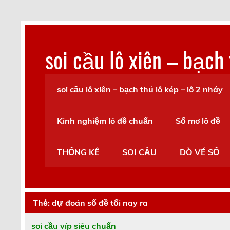
Skip
to
content
soi cầu lô xiên – bạch
soi cầu lô xiên – bạch thủ lô kép – bạch thủ lô 2 
soi cầu lô xiên – bạch thủ lô kép – lô 2 nháy
Kinh nghiệm lô đề chuẩn
Sổ mơ lô đề
THỐNG KÊ
SOI CẦU
DÒ VÉ SỐ
Thẻ:
dự đoán số đề tối nay ra
soi cầu víp siêu chuẩn