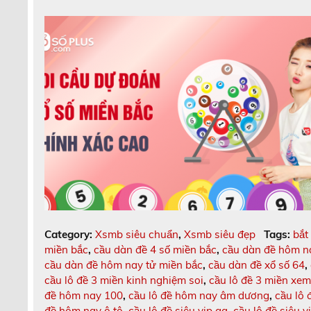
Category:
Xsmb siêu chuẩn
,
Xsmb siêu đẹp
Tags:
bắt
miền bắc
,
cầu dàn đề 4 số miền bắc
,
cầu dàn đề hôm n
cầu dàn đề hôm nay tử miền bắc
,
cầu dàn đề xổ số 64
,
cầu lô đề 3 miền kinh nghiệm soi
,
cầu lô đề 3 miền xe
đề hôm nay 100
,
cầu lô đề hôm nay âm dương
,
cầu lô 
đề hôm nay ô tô
,
cầu lô đề siêu vip qq
,
cầu lô đề siêu v