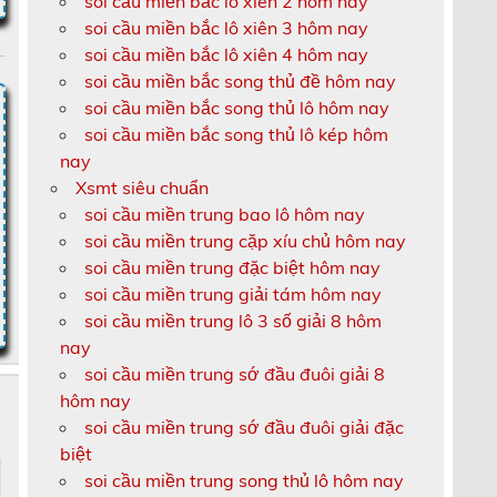
soi cầu miền bắc lô xiên 2 hôm nay
soi cầu miền bắc lô xiên 3 hôm nay
soi cầu miền bắc lô xiên 4 hôm nay
soi cầu miền bắc song thủ đề hôm nay
soi cầu miền bắc song thủ lô hôm nay
soi cầu miền bắc song thủ lô kép hôm
nay
Xsmt siêu chuẩn
soi cầu miền trung bao lô hôm nay
soi cầu miền trung cặp xíu chủ hôm nay
soi cầu miền trung đặc biệt hôm nay
soi cầu miền trung giải tám hôm nay
soi cầu miền trung lô 3 số giải 8 hôm
nay
soi cầu miền trung sớ đầu đuôi giải 8
hôm nay
soi cầu miền trung sớ đầu đuôi giải đặc
biệt
soi cầu miền trung song thủ lô hôm nay