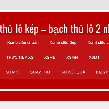
 thủ lô kép – bạch thủ lô 2 
nháy
Xsmb siêu chuẩn
Xsmb siêu đẹp
Xsmt siêu 
TRỰC TIẾP XS
XSMB
XSMN
XSMT
SỔ MƠ
QUAY THỬ
SỐ KẾT QUẢ
bạch t