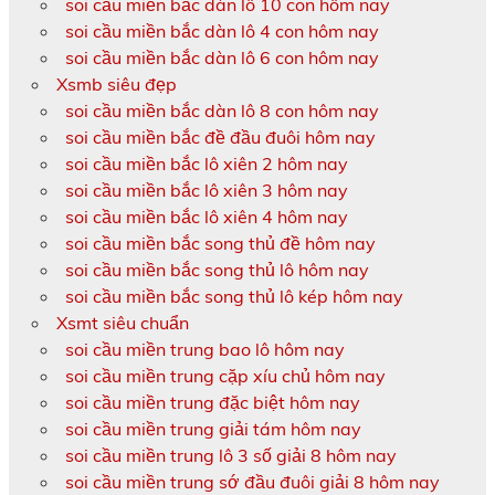
soi cầu miền bắc dàn lô 10 con hôm nay
soi cầu miền bắc dàn lô 4 con hôm nay
soi cầu miền bắc dàn lô 6 con hôm nay
Xsmb siêu đẹp
soi cầu miền bắc dàn lô 8 con hôm nay
soi cầu miền bắc đề đầu đuôi hôm nay
soi cầu miền bắc lô xiên 2 hôm nay
soi cầu miền bắc lô xiên 3 hôm nay
soi cầu miền bắc lô xiên 4 hôm nay
soi cầu miền bắc song thủ đề hôm nay
soi cầu miền bắc song thủ lô hôm nay
soi cầu miền bắc song thủ lô kép hôm nay
Xsmt siêu chuẩn
soi cầu miền trung bao lô hôm nay
soi cầu miền trung cặp xíu chủ hôm nay
soi cầu miền trung đặc biệt hôm nay
soi cầu miền trung giải tám hôm nay
soi cầu miền trung lô 3 số giải 8 hôm nay
soi cầu miền trung sớ đầu đuôi giải 8 hôm nay