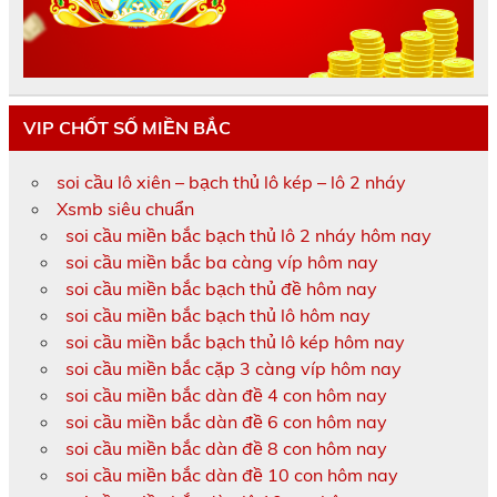
VIP CHỐT SỐ MIỀN BẮC
soi cầu lô xiên – bạch thủ lô kép – lô 2 nháy
Xsmb siêu chuẩn
soi cầu miền bắc bạch thủ lô 2 nháy hôm nay
soi cầu miền bắc ba càng víp hôm nay
soi cầu miền bắc bạch thủ đề hôm nay
soi cầu miền bắc bạch thủ lô hôm nay
soi cầu miền bắc bạch thủ lô kép hôm nay
soi cầu miền bắc cặp 3 càng víp hôm nay
soi cầu miền bắc dàn đề 4 con hôm nay
soi cầu miền bắc dàn đề 6 con hôm nay
soi cầu miền bắc dàn đề 8 con hôm nay
soi cầu miền bắc dàn đề 10 con hôm nay