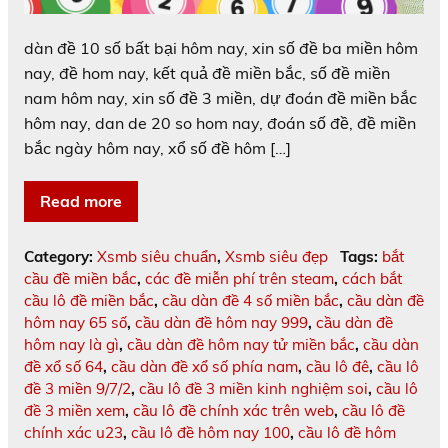
dàn đề 10 số bất bại hôm nay, xin số đề ba miền hôm
nay, đề hom nay, kết quả đề miền bắc, số đề miền
nam hôm nay, xin số đề 3 miền, dự đoán đề miền bắc
hôm nay, dan de 20 so hom nay, đoán số đề, đề miền
bắc ngày hôm nay, xổ số đề hôm […]
Read more
Category:
Xsmb siêu chuẩn
,
Xsmb siêu đẹp
Tags:
bắt
cầu đề miền bắc
,
các đề miễn phí trên steam
,
cách bắt
cầu lô đề miền bắc
,
cầu dàn đề 4 số miền bắc
,
cầu dàn đề
hôm nay 65 số
,
cầu dàn đề hôm nay 999
,
cầu dàn đề
hôm nay là gì
,
cầu dàn đề hôm nay tử miền bắc
,
cầu dàn
đề xổ số 64
,
cầu dàn đề xổ số phía nam
,
cầu lô đê
,
cầu lô
đề 3 miền 9/7/2
,
cầu lô đề 3 miền kinh nghiệm soi
,
cầu lô
đề 3 miền xem
,
cầu lô đề chính xác trên web
,
cầu lô đề
chính xác u23
,
cầu lô đề hôm nay 100
,
cầu lô đề hôm