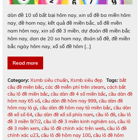
dàn đề 10 số bất bại hôm nay, xin số đề ba miền hôm
nay, đề hom nay, kết quả đề miền bắc, số đề miền
nam hôm nay, xin số đề 3 miền, dự đoán đề miền bắc
hôm nay, dan de 20 so hom nay, đoán số đề, đề miền
bắc ngày hôm nay, xổ số đề hôm […]
Read more
Category:
Xsmb siêu chuẩn
,
Xsmb siêu đẹp
Tags:
bắt
cầu đề miền bắc
,
các đề miễn phí trên steam
,
cách bắt
cầu lô đề miền bắc
,
cầu dàn đề 4 số miền bắc
,
cầu dàn đề
hôm nay 65 số
,
cầu dàn đề hôm nay 999
,
cầu dàn đề
hôm nay là gì
,
cầu dàn đề hôm nay tử miền bắc
,
cầu dàn
đề xổ số 64
,
cầu dàn đề xổ số phía nam
,
cầu lô đê
,
cầu lô
đề 3 miền 9/7/2
,
cầu lô đề 3 miền kinh nghiệm soi
,
cầu lô
đề 3 miền xem
,
cầu lô đề chính xác trên web
,
cầu lô đề
chính xác u23
,
cầu lô đề hôm nay 100
,
cầu lô đề hôm