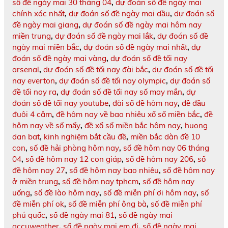
số đề ngày mai 30 tháng 04
,
dự đoán số đề ngày mai
chính xác nhất
,
dự đoán số đề ngày mai dầu
,
dự đoán số
đề ngày mai giang
,
dự đoán số đề ngày mai hôm nay
miền trung
,
dự đoán số đề ngày mai lắk
,
dự đoán số đề
ngày mai miền bắc
,
dự đoán số đề ngày mai nhất
,
dự
đoán số đề ngày mai vàng
,
dự đoán số đề tối nay
arsenal
,
dự đoán số đề tối nay đài bắc
,
dự đoán số đề tối
nay everton
,
dự đoán số đề tối nay olympic
,
dự đoán số
đề tối nay ra
,
dự đoán số đề tối nay số may mắn
,
dự
đoán số đề tối nay youtube
,
đài số đề hôm nay
,
đề đầu
đuôi 4 câm
,
đề hôm nay về bao nhiêu xổ số miền bắc
,
đề
hôm nay về số mấy
,
đề xổ số miền bắc hôm nay
,
huong
dan bat
,
kinh nghiệm bắt cầu đề
,
miền bắc dàn đề 10
con
,
số đề hải phòng hôm nay
,
số đề hôm nay 06 tháng
04
,
số đề hôm nay 12 con giáp
,
số đề hôm nay 206
,
số
đề hôm nay 27
,
số đề hôm nay bao nhiêu
,
số đề hôm nay
ở miền trung
,
số đề hôm nay tphcm
,
số đề hôm nay
uống
,
số đề lào hôm nay
,
số đề miễn phí ơi hôm nay
,
số
đề miễn phí ok
,
số đề miễn phí ông bà
,
số đề miễn phí
phú quốc
,
số đề ngày mai 81
,
số đề ngày mai
accuweather
,
số đề ngày mai em đi
,
số đề ngày mai