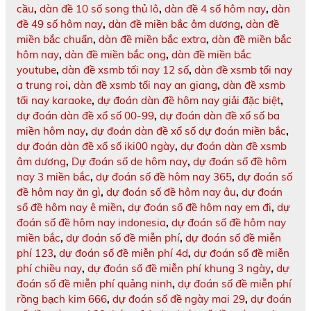
cầu
,
dàn đề 10 số song thủ lô
,
dàn đề 4 số hôm nay
,
dàn
đề 49 số hôm nay
,
dàn đề miền bắc âm dương
,
dàn đề
miền bắc chuẩn
,
dàn đề miền bắc extra
,
dàn đề miền bắc
hôm nay
,
dàn đề miền bắc ong
,
dàn đề miền bắc
youtube
,
dàn đề xsmb tối nay 12 số
,
dàn đề xsmb tối nay
a trung roi
,
dàn đề xsmb tối nay an giang
,
dàn đề xsmb
tối nay karaoke
,
dự đoán dàn đề hôm nay giải đặc biệt
,
dự đoán dàn đề xổ số 00-99
,
dự đoán dàn đề xổ số ba
miền hôm nay
,
dự đoán dàn đề xổ số dự đoán miền bắc
,
dự đoán dàn đề xổ số iki00 ngày
,
dự đoán dàn đề xsmb
âm dương
,
Dự đoán số de hôm nay
,
dự đoán số đề hôm
nay 3 miền bắc
,
dự đoán số đề hôm nay 365
,
dự đoán số
đề hôm nay ăn gì
,
dự đoán số đề hôm nay âu
,
dự đoán
số đề hôm nay ê miền
,
dự đoán số đề hôm nay em đi
,
dự
đoán số đề hôm nay indonesia
,
dự đoán số đề hôm nay
miền bắc
,
dự đoán số đề miễn phí
,
dự đoán số đề miễn
phí 123
,
dự đoán số đề miễn phí 4d
,
dự đoán số đề miễn
phí chiều nay
,
dự đoán số đề miễn phí khung 3 ngày
,
dự
đoán số đề miễn phí quảng ninh
,
dự đoán số đề miễn phí
rồng bạch kim 666
,
dự đoán số đề ngày mai 29
,
dự đoán