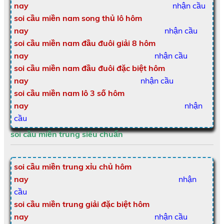
nay
nhận cầu
soi cầu miền nam song thủ lô hôm
nay
nhận cầu
soi cầu miền nam đầu đuôi giải 8 hôm
nay
nhận cầu
soi cầu miền nam đầu đuôi đặc biệt hôm
nay
nhận cầu
soi cầu miền nam lô 3 số hôm
nay
nhận
cầu
soi cầu miền trung siêu chuẩn
soi cầu miền trung xỉu chủ hôm
nay
nhận
cầu
soi cầu miền trung giải đặc biệt hôm
nay
nhận cầu