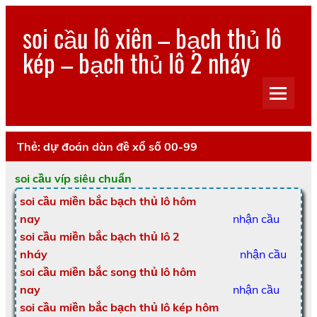
Skip
to
soi cầu lô xiên – bạch thủ lô
content
kép – bạch thủ lô 2 nháy
soi cầu lô xiên – bạch thủ lô kép – bạch thủ lô 2 nháy
Thẻ:
dự đoán dàn đề xổ số 00-99
soi cầu víp siêu chuẩn
soi cầu miền bắc bạch thủ lô hôm
nay
nhận cầu
soi cầu miền bắc bạch thủ lô 2
nháy
nhận cầu
soi cầu miền bắc song thủ lô hôm
nay
nhận cầu
soi cầu miền bắc bạch thủ lô kép hôm