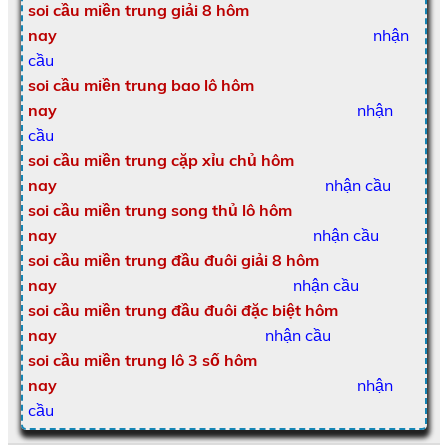
soi cầu miền trung giải 8 hôm
nay
nhận
cầu
soi cầu miền trung bao lô hôm
nay
nhận
cầu
soi cầu miền trung cặp xỉu chủ hôm
nay
nhận cầu
soi cầu miền trung song thủ lô hôm
nay
nhận cầu
soi cầu miền trung đầu đuôi giải 8 hôm
nay
nhận cầu
soi cầu miền trung đầu đuôi đặc biệt hôm
nay
nhận cầu
soi cầu miền trung lô 3 số hôm
nay
nhận
cầu