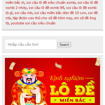
miền bắc ơi
,
soi cầu lô đề siêu chuẩn xsmb
,
soi cầu lô đề
xsmb 2 nháy
,
soi cầu lô đề xsmb 99
,
soi cầu lô đề xsmb
là gì
,
soi cầu mb
,
soi cầu miền bắc dàn đề 10 con
,
soi đề
mb
,
tập đoàn cao thủ cho số đề hôm nay
,
xin số đề ông
tà
,
youtube soi cầu siêu chuẩn
Search