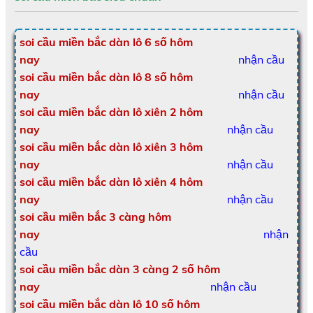
soi cầu miền bắc dàn lô 6 số hôm
nay
nhận cầu
soi cầu miền bắc dàn lô 8 số hôm
nay
nhận cầu
soi cầu miền bắc dàn lô xiên 2 hôm
nay
nhận cầu
soi cầu miền bắc dàn lô xiên 3 hôm
nay
nhận cầu
soi cầu miền bắc dàn lô xiên 4 hôm
nay
nhận cầu
soi cầu miền bắc 3 càng hôm
nay
nhận
cầu
soi cầu miền bắc dàn 3 càng 2 số hôm
nay
nhận cầu
soi cầu miền bắc dàn lô 10 số hôm