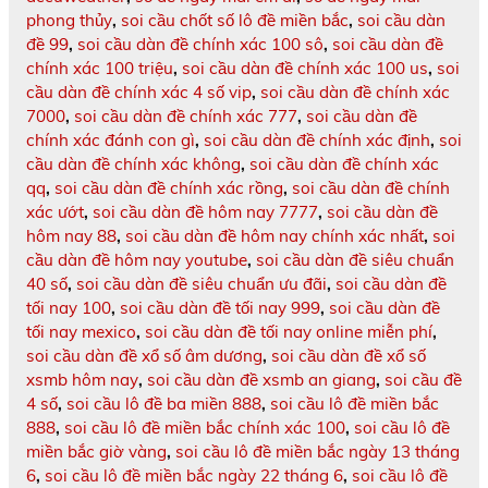
phong thủy
,
soi cầu chốt số lô đề miền bắc
,
soi cầu dàn
đề 99
,
soi cầu dàn đề chính xác 100 sô
,
soi cầu dàn đề
chính xác 100 triệu
,
soi cầu dàn đề chính xác 100 us
,
soi
cầu dàn đề chính xác 4 số vip
,
soi cầu dàn đề chính xác
7000
,
soi cầu dàn đề chính xác 777
,
soi cầu dàn đề
chính xác đánh con gì
,
soi cầu dàn đề chính xác định
,
soi
cầu dàn đề chính xác không
,
soi cầu dàn đề chính xác
qq
,
soi cầu dàn đề chính xác rồng
,
soi cầu dàn đề chính
xác ướt
,
soi cầu dàn đề hôm nay 7777
,
soi cầu dàn đề
hôm nay 88
,
soi cầu dàn đề hôm nay chính xác nhất
,
soi
cầu dàn đề hôm nay youtube
,
soi cầu dàn đề siêu chuẩn
40 số
,
soi cầu dàn đề siêu chuẩn ưu đãi
,
soi cầu dàn đề
tối nay 100
,
soi cầu dàn đề tối nay 999
,
soi cầu dàn đề
tối nay mexico
,
soi cầu dàn đề tối nay online miễn phí
,
soi cầu dàn đề xổ số âm dương
,
soi cầu dàn đề xổ số
xsmb hôm nay
,
soi cầu dàn đề xsmb an giang
,
soi cầu đề
4 số
,
soi cầu lô đề ba miền 888
,
soi cầu lô đề miền bắc
888
,
soi cầu lô đề miền bắc chính xác 100
,
soi cầu lô đề
miền bắc giờ vàng
,
soi cầu lô đề miền bắc ngày 13 tháng
6
,
soi cầu lô đề miền bắc ngày 22 tháng 6
,
soi cầu lô đề