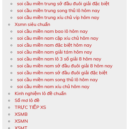
soi cầu miền trung sớ đầu đuôi giải đặc biệt
soi cầu miền trung song thủ lô hôm nay
soi cầu miền trung xíu chủ víp hôm nay
Xsmn siêu chuẩn
soi cầu miền nam bao lô hôm nay
soi cầu miền nam cặp xíu chủ hôm nay
soi cầu miền nam đặc biệt hôm nay
soi cầu miền nam giải tám hôm nay
soi cầu miền nam lô 3 số giải 8 hôm nay
soi cầu miền nam sớ đầu đuôi giải 8 hôm nay
soi cầu miền nam sớ đầu đuôi giải đặc biệt
soi cầu miền nam song thủ lô hôm nay
soi cầu miền nam xíu chủ hôm nay
Kinh nghiệm lô đề chuẩn
Sổ mơ lô đề
TRỰC TIẾP XS
XSMB
XSMN
XSMT