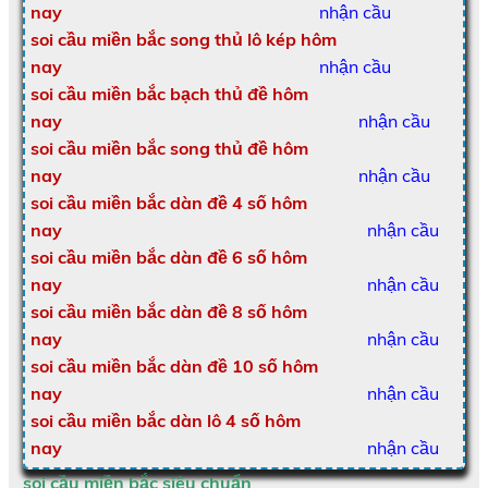
nay
nhận cầu
soi cầu miền bắc song thủ lô kép hôm
nay
nhận cầu
soi cầu miền bắc bạch thủ đề hôm
nay
nhận cầu
soi cầu miền bắc song thủ đề hôm
nay
nhận cầu
soi cầu miền bắc dàn đề 4 số hôm
nay
nhận cầu
soi cầu miền bắc dàn đề 6 số hôm
nay
nhận cầu
soi cầu miền bắc dàn đề 8 số hôm
nay
nhận cầu
soi cầu miền bắc dàn đề 10 số hôm
nay
nhận cầu
soi cầu miền bắc dàn lô 4 số hôm
nay
nhận cầu
soi cầu miền bắc siêu chuẩn