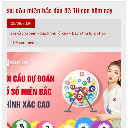
soi cầu miền bắc dàn đề 10 con hôm nay
08/08/2026
soi cầu lô xiên - bạch thủ lô kép - bạch thủ lô 2 nháy
106 comments