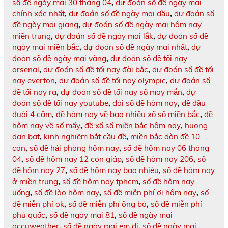
số đề ngày mai 30 tháng 04
,
dự đoán số đề ngày mai
chính xác nhất
,
dự đoán số đề ngày mai dầu
,
dự đoán số
đề ngày mai giang
,
dự đoán số đề ngày mai hôm nay
miền trung
,
dự đoán số đề ngày mai lắk
,
dự đoán số đề
ngày mai miền bắc
,
dự đoán số đề ngày mai nhất
,
dự
đoán số đề ngày mai vàng
,
dự đoán số đề tối nay
arsenal
,
dự đoán số đề tối nay đài bắc
,
dự đoán số đề tối
nay everton
,
dự đoán số đề tối nay olympic
,
dự đoán số
đề tối nay ra
,
dự đoán số đề tối nay số may mắn
,
dự
đoán số đề tối nay youtube
,
đài số đề hôm nay
,
đề đầu
đuôi 4 câm
,
đề hôm nay về bao nhiêu xổ số miền bắc
,
đề
hôm nay về số mấy
,
đề xổ số miền bắc hôm nay
,
huong
dan bat
,
kinh nghiệm bắt cầu đề
,
miền bắc dàn đề 10
con
,
số đề hải phòng hôm nay
,
số đề hôm nay 06 tháng
04
,
số đề hôm nay 12 con giáp
,
số đề hôm nay 206
,
số
đề hôm nay 27
,
số đề hôm nay bao nhiêu
,
số đề hôm nay
ở miền trung
,
số đề hôm nay tphcm
,
số đề hôm nay
uống
,
số đề lào hôm nay
,
số đề miễn phí ơi hôm nay
,
số
đề miễn phí ok
,
số đề miễn phí ông bà
,
số đề miễn phí
phú quốc
,
số đề ngày mai 81
,
số đề ngày mai
accuweather
,
số đề ngày mai em đi
,
số đề ngày mai