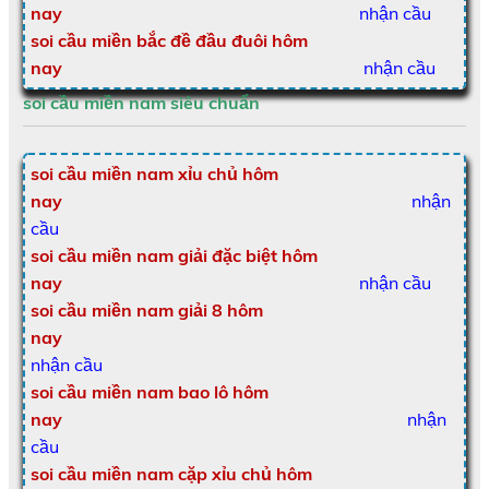
nay
nhận cầu
soi cầu miền bắc đề đầu đuôi hôm
nay
nhận cầu
soi cầu miền nam siêu chuẩn
soi cầu miền nam xỉu chủ hôm
nay
nhận
cầu
soi cầu miền nam giải đặc biệt hôm
nay
nhận cầu
soi cầu miền nam giải 8 hôm
nay
nhận cầu
soi cầu miền nam bao lô hôm
nay
nhận
cầu
soi cầu miền nam cặp xỉu chủ hôm