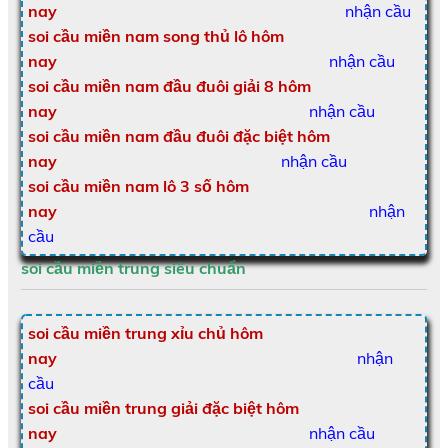
nay
nhận cầu
soi cầu miền nam song thủ lô hôm
nay
nhận cầu
soi cầu miền nam đầu đuôi giải 8 hôm
nay
nhận cầu
soi cầu miền nam đầu đuôi đặc biệt hôm
nay
nhận cầu
soi cầu miền nam lô 3 số hôm
nay
nhận
cầu
soi cầu miền trung siêu chuẩn
soi cầu miền trung xỉu chủ hôm
nay
nhận
cầu
soi cầu miền trung giải đặc biệt hôm
nay
nhận cầu