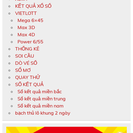
KẾT QUẢ XỔ SỐ
VIETLOTT
Mega 6×45
Max 3D
Max 4D
Power 6/55
THỐNG KÊ
SOI CẦU
DÒ VÉ SỐ
SỔ MƠ
QUAY THỬ
SỐ KẾT QUẢ
Số kết quả miền bắc
Số kết quả miền trung
Số kết quả miền nam
bạch thủ lô khung 2 ngày