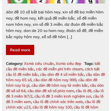
dàn đề 10 số bất bại hôm nay, xin số đề ba miền hôm
nay, đề hom nay, kết quả đề miền bắc, số đề miền
nam hôm nay, xin số đề 3 miền, dự đoán đề miền bắc
hôm nay, dan de 20 so hom nay, đoán số đề, đề miền
bắc ngày hôm nay, xổ số đề hôm […]
Read more
Category:
Xsmb siêu chuẩn
,
Xsmb siêu đẹp
Tags:
bắt
cầu đề miền bắc
,
các đề miễn phí trên steam
,
cách bắt
cầu lô đề miền bắc
,
cầu dàn đề 4 số miền bắc
,
cầu dàn đề
hôm nay 65 số
,
cầu dàn đề hôm nay 999
,
cầu dàn đề
hôm nay là gì
,
cầu dàn đề hôm nay tử miền bắc
,
cầu dàn
đề xổ số 64
,
cầu dàn đề xổ số phía nam
,
cầu lô đê
,
cầu lô
đề 3 miền 9/7/2
,
cầu lô đề 3 miền kinh nghiệm soi
,
cầu lô
đề 3 miền xem
,
cầu lô đề chính xác trên web
,
cầu lô đề
chính xác u23
,
cầu lô đề hôm nay 100
,
cầu lô đề hôm