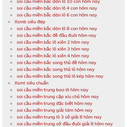
soi cầu miền bắc dàn lô 10 con hôm nay
soi cầu miền bắc dàn lô 4 con hôm nay
soi cầu miền bắc dàn lô 6 con hôm nay
Xsmb siêu đẹp
soi cầu miền bắc dàn lô 8 con hôm nay
soi cầu miền bắc đề đầu đuôi hôm nay
soi cầu miền bắc lô xiên 2 hôm nay
soi cầu miền bắc lô xiên 3 hôm nay
soi cầu miền bắc lô xiên 4 hôm nay
soi cầu miền bắc song thủ đề hôm nay
soi cầu miền bắc song thủ lô hôm nay
soi cầu miền bắc song thủ lô kép hôm nay
Xsmt siêu chuẩn
soi cầu miền trung bao lô hôm nay
soi cầu miền trung cặp xíu chủ hôm nay
soi cầu miền trung đặc biệt hôm nay
soi cầu miền trung giải tám hôm nay
soi cầu miền trung lô 3 số giải 8 hôm nay
soi cầu miền trung sớ đầu đuôi giải 8 hôm nay