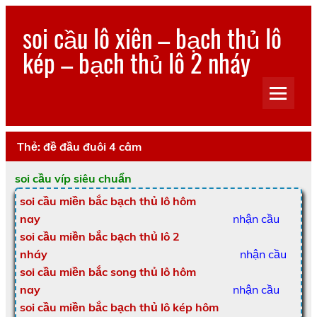
Skip
to
soi cầu lô xiên – bạch thủ lô
content
kép – bạch thủ lô 2 nháy
soi cầu lô xiên – bạch thủ lô kép – bạch thủ lô 2 nháy
Thẻ:
đề đầu đuôi 4 câm
soi cầu víp siêu chuẩn
soi cầu miền bắc bạch thủ lô hôm
nay
nhận cầu
soi cầu miền bắc bạch thủ lô 2
nháy
nhận cầu
soi cầu miền bắc song thủ lô hôm
nay
nhận cầu
soi cầu miền bắc bạch thủ lô kép hôm