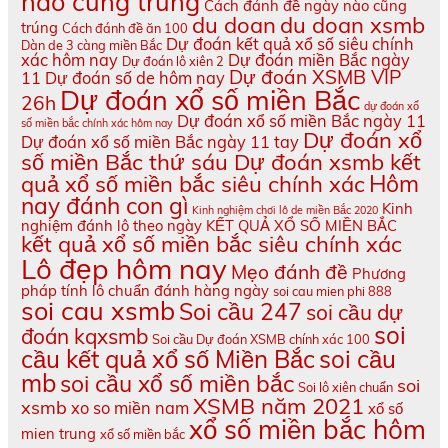
nào cũng trúng
Cách đánh đề ngày nào cũng
du doan
du doan xsmb
trúng
Cách đánh đề ăn 100
Dự đoán kết quả xổ số siêu chính
Dàn de 3 càng miền Bắc
xác hôm nay
Dự đoán miền Bắc ngày
Dự đoán lô xiên 2
Dự đoán XSMB VIP
11
Dự đoán số de hôm nay
Dự đoán xổ số miền Bắc
26h
dự đoán xổ
Dự đoán xổ số miền Bắc ngày 11
số miền bắc chính xác hôm nay
Dự đoán xổ
Dự đoán xổ số miền Bắc ngày 11 tay
số miền Bắc thứ sáu Dự đoán xsmb kết
Hôm
quả xổ số miền bắc siêu chính xác
nay đánh con gì
Kinh
Kinh nghiệm chơi lô de miền Bắc 2020
nghiệm đánh lô theo ngày
KẾT QUẢ XỔ SỐ MIỀN BẮC
kết quả xổ số miền bắc siêu chính xác
Lô đẹp hôm nay
Mẹo đánh đề
Phương
pháp tính lô chuẩn đánh hàng ngày
soi cau mien phi 888
soi cau xsmb
Soi cầu 247
soi cầu dự
soi
đoán kqxsmb
Soi cầu Dự đoán XSMB chính xác 100
cầu kết quả xổ số Miền Bắc
soi cầu
mb
soi cầu xổ số miền bắc
soi
Soi lô xiên chuẩn
XSMB năm 2021
xsmb
xo so miền nam
xổ số
xổ số miền bắc hôm
mien trung
xổ số miền bắc