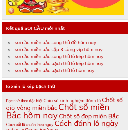
Kết quả SOI CẦU mới nhất
soi cầu miền bắc song thủ đề hôm nay
soi cầu miền bắc cặp 3 càng víp hôm nay
soi cầu miền bắc song thủ lô kép hôm nay
soi cầu miền bắc bạch thủ lô kép hôm nay
soi cầu miền bắc bạch thủ lô hôm nay
lo xiên lô kép bạch thủ
Chốt số
Chia sẻ kinh nghiệm đánh lô
Bạc nhớ theo đặc biệt
Chốt số miền
giờ vàng miền bắc
Bắc hôm nay
Chốt số đẹp miền Bắc
Cách đánh lô ngày
Cách bắt lô chuẩn theo ngày