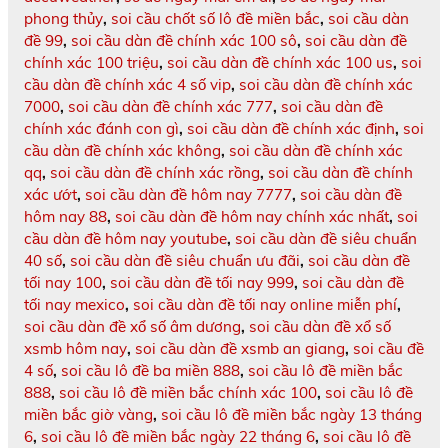
phong thủy
,
soi cầu chốt số lô đề miền bắc
,
soi cầu dàn
đề 99
,
soi cầu dàn đề chính xác 100 sô
,
soi cầu dàn đề
chính xác 100 triệu
,
soi cầu dàn đề chính xác 100 us
,
soi
cầu dàn đề chính xác 4 số vip
,
soi cầu dàn đề chính xác
7000
,
soi cầu dàn đề chính xác 777
,
soi cầu dàn đề
chính xác đánh con gì
,
soi cầu dàn đề chính xác định
,
soi
cầu dàn đề chính xác không
,
soi cầu dàn đề chính xác
qq
,
soi cầu dàn đề chính xác rồng
,
soi cầu dàn đề chính
xác ướt
,
soi cầu dàn đề hôm nay 7777
,
soi cầu dàn đề
hôm nay 88
,
soi cầu dàn đề hôm nay chính xác nhất
,
soi
cầu dàn đề hôm nay youtube
,
soi cầu dàn đề siêu chuẩn
40 số
,
soi cầu dàn đề siêu chuẩn ưu đãi
,
soi cầu dàn đề
tối nay 100
,
soi cầu dàn đề tối nay 999
,
soi cầu dàn đề
tối nay mexico
,
soi cầu dàn đề tối nay online miễn phí
,
soi cầu dàn đề xổ số âm dương
,
soi cầu dàn đề xổ số
xsmb hôm nay
,
soi cầu dàn đề xsmb an giang
,
soi cầu đề
4 số
,
soi cầu lô đề ba miền 888
,
soi cầu lô đề miền bắc
888
,
soi cầu lô đề miền bắc chính xác 100
,
soi cầu lô đề
miền bắc giờ vàng
,
soi cầu lô đề miền bắc ngày 13 tháng
6
,
soi cầu lô đề miền bắc ngày 22 tháng 6
,
soi cầu lô đề