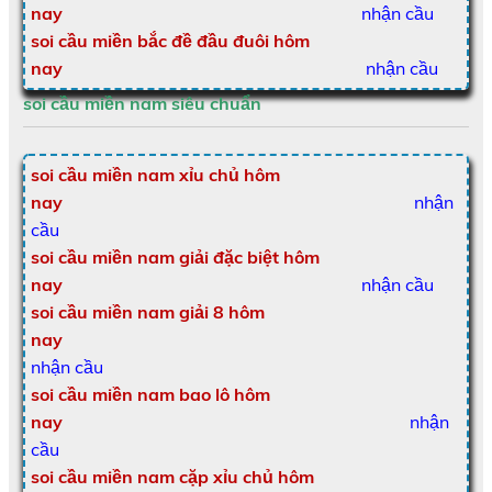
nay
nhận cầu
soi cầu miền bắc đề đầu đuôi hôm
nay
nhận cầu
soi cầu miền nam siêu chuẩn
soi cầu miền nam xỉu chủ hôm
nay
nhận
cầu
soi cầu miền nam giải đặc biệt hôm
nay
nhận cầu
soi cầu miền nam giải 8 hôm
nay
nhận cầu
soi cầu miền nam bao lô hôm
nay
nhận
cầu
soi cầu miền nam cặp xỉu chủ hôm