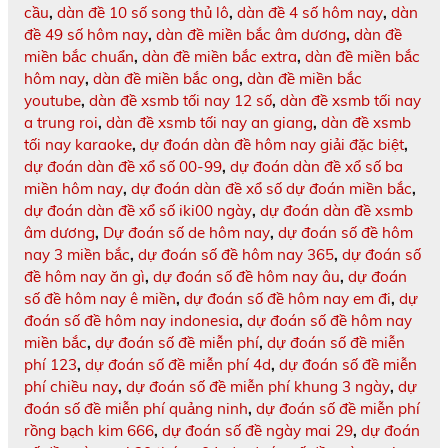
cầu
,
dàn đề 10 số song thủ lô
,
dàn đề 4 số hôm nay
,
dàn
đề 49 số hôm nay
,
dàn đề miền bắc âm dương
,
dàn đề
miền bắc chuẩn
,
dàn đề miền bắc extra
,
dàn đề miền bắc
hôm nay
,
dàn đề miền bắc ong
,
dàn đề miền bắc
youtube
,
dàn đề xsmb tối nay 12 số
,
dàn đề xsmb tối nay
a trung roi
,
dàn đề xsmb tối nay an giang
,
dàn đề xsmb
tối nay karaoke
,
dự đoán dàn đề hôm nay giải đặc biệt
,
dự đoán dàn đề xổ số 00-99
,
dự đoán dàn đề xổ số ba
miền hôm nay
,
dự đoán dàn đề xổ số dự đoán miền bắc
,
dự đoán dàn đề xổ số iki00 ngày
,
dự đoán dàn đề xsmb
âm dương
,
Dự đoán số de hôm nay
,
dự đoán số đề hôm
nay 3 miền bắc
,
dự đoán số đề hôm nay 365
,
dự đoán số
đề hôm nay ăn gì
,
dự đoán số đề hôm nay âu
,
dự đoán
số đề hôm nay ê miền
,
dự đoán số đề hôm nay em đi
,
dự
đoán số đề hôm nay indonesia
,
dự đoán số đề hôm nay
miền bắc
,
dự đoán số đề miễn phí
,
dự đoán số đề miễn
phí 123
,
dự đoán số đề miễn phí 4d
,
dự đoán số đề miễn
phí chiều nay
,
dự đoán số đề miễn phí khung 3 ngày
,
dự
đoán số đề miễn phí quảng ninh
,
dự đoán số đề miễn phí
rồng bạch kim 666
,
dự đoán số đề ngày mai 29
,
dự đoán