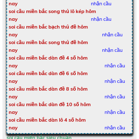
nay
nhận cầu
soi cầu miền bắc song thủ lô kép hôm
nay
nhận cầu
soi cầu miền bắc bạch thủ đề hôm
nay
nhận cầu
soi cầu miền bắc song thủ đề hôm
nay
nhận cầu
soi cầu miền bắc dàn đề 4 số hôm
nay
nhận cầu
soi cầu miền bắc dàn đề 6 số hôm
nay
nhận cầu
soi cầu miền bắc dàn đề 8 số hôm
nay
nhận cầu
soi cầu miền bắc dàn đề 10 số hôm
nay
nhận cầu
soi cầu miền bắc dàn lô 4 số hôm
nay
nhận cầu
soi cầu miền bắc siêu chuẩn