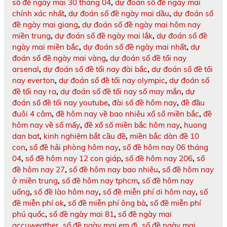
số đề ngày mai 30 tháng 04
,
dự đoán số đề ngày mai
chính xác nhất
,
dự đoán số đề ngày mai dầu
,
dự đoán số
đề ngày mai giang
,
dự đoán số đề ngày mai hôm nay
miền trung
,
dự đoán số đề ngày mai lắk
,
dự đoán số đề
ngày mai miền bắc
,
dự đoán số đề ngày mai nhất
,
dự
đoán số đề ngày mai vàng
,
dự đoán số đề tối nay
arsenal
,
dự đoán số đề tối nay đài bắc
,
dự đoán số đề tối
nay everton
,
dự đoán số đề tối nay olympic
,
dự đoán số
đề tối nay ra
,
dự đoán số đề tối nay số may mắn
,
dự
đoán số đề tối nay youtube
,
đài số đề hôm nay
,
đề đầu
đuôi 4 câm
,
đề hôm nay về bao nhiêu xổ số miền bắc
,
đề
hôm nay về số mấy
,
đề xổ số miền bắc hôm nay
,
huong
dan bat
,
kinh nghiệm bắt cầu đề
,
miền bắc dàn đề 10
con
,
số đề hải phòng hôm nay
,
số đề hôm nay 06 tháng
04
,
số đề hôm nay 12 con giáp
,
số đề hôm nay 206
,
số
đề hôm nay 27
,
số đề hôm nay bao nhiêu
,
số đề hôm nay
ở miền trung
,
số đề hôm nay tphcm
,
số đề hôm nay
uống
,
số đề lào hôm nay
,
số đề miễn phí ơi hôm nay
,
số
đề miễn phí ok
,
số đề miễn phí ông bà
,
số đề miễn phí
phú quốc
,
số đề ngày mai 81
,
số đề ngày mai
accuweather
,
số đề ngày mai em đi
,
số đề ngày mai