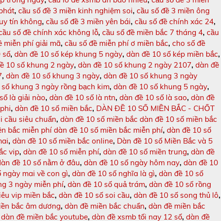
 phát
,
cầu số đề 3 miền kinh nghiệm soi
,
cầu số đề 3 miền ông
uy tín không
,
cầu số đề 3 miền yên bái
,
cầu số đề chính xác 24
,
cầu số đề chính xác không lỗ
,
cầu số đề miền bắc 7 tháng 4
,
cầu
ề miễn phí giải mã
,
cầu số đề miễn phí ơ miền bắc
,
cho số đề
 số
,
dàn đề 10 số kép khung 5 ngày
,
dàn đề 10 số kép miền bắc
,
ề 10 số khung 2 ngày
,
dàn đề 10 số khung 2 ngày 2107
,
dàn đề
7
,
dàn đề 10 số khung 3 ngày
,
dàn đề 10 số khung 3 ngày
 số khung 3 ngày rồng bạch kim
,
dàn đề 10 số khung 5 ngày
,
số là giải nào
,
dàn đề 10 số là ntn
,
dàn đề 10 số là sao
,
dàn đề
phi
,
dàn đề 10 số miền bắc
,
DÀN ĐỀ 10 SỐ MIỀN BẮC - CHỐT
i cầu siêu chuẩn
,
dàn đề 10 số miền bắc dàn đề 10 số miền bắc
ền bắc miễn phí dàn đề 10 số miền bắc miễn phí
,
dàn đề 10 số
mai
,
dàn đề 10 số miền bắc online
,
Dàn đề 10 số Miền Bắc và 5
ắc vip
,
dàn đề 10 số miễn phí
,
dàn đề 10 số miền trung
,
dàn đề
dàn đề 10 số nằm ở đâu
,
dàn đề 10 số ngày hôm nay
,
dàn đề 10
 ngày mai về con gì
,
dàn đề 10 số nghĩa là gì
,
dàn đề 10 số
ng 3 ngày miễn phí
,
dàn đề 10 số quả trám
,
dàn đề 10 số rồng
iêu vip miền bắc
,
dàn đề 10 số soi cầu
,
dàn đề 10 số song thủ lô
,
iền bắc âm dương
,
dàn đề miền bắc chuẩn
,
dàn đề miền bắc
,
dàn đề miền bắc youtube
,
dàn đề xsmb tối nay 12 số
,
dàn đề