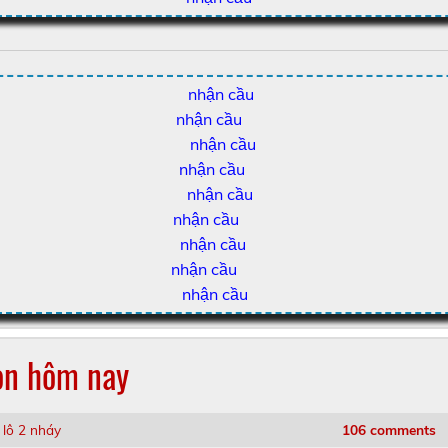
nhận cầu
nhận cầu
nhận cầu
nhận cầu
nhận cầu
nhận cầu
nhận cầu
nhận cầu
nhận cầu
on hôm nay
 lô 2 nháy
106 comments