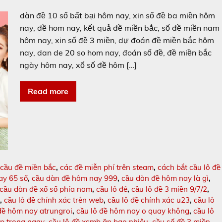
dàn đề 10 số bất bại hôm nay, xin số đề ba miền hôm
nay, đề hom nay, kết quả đề miền bắc, số đề miền nam
hôm nay, xin số đề 3 miền, dự đoán đề miền bắc hôm
nay, dan de 20 so hom nay, đoán số đề, đề miền bắc
ngày hôm nay, xổ số đề hôm […]
Read more
 cầu đề miền bắc
,
các đề miễn phí trên steam
,
cách bắt cầu lô đề
ay 65 số
,
cầu dàn đề hôm nay 999
,
cầu dàn đề hôm nay là gì
,
cầu dàn đề xổ số phía nam
,
cầu lô đê
,
cầu lô đề 3 miền 9/7/2
,
m
,
cầu lô đề chính xác trên web
,
cầu lô đề chính xác u23
,
cầu lô
đề hôm nay atrungroi
,
cầu lô đề hôm nay o quay không
,
cầu lô
ip trong ngay
,
cầu lô đề xsmb ăn bao nhiêu
,
cầu số đề 3 miền