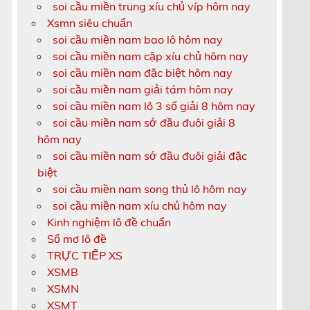
soi cầu miền trung xíu chủ víp hôm nay
Xsmn siêu chuẩn
soi cầu miền nam bao lô hôm nay
soi cầu miền nam cặp xíu chủ hôm nay
soi cầu miền nam đặc biệt hôm nay
soi cầu miền nam giải tám hôm nay
soi cầu miền nam lô 3 số giải 8 hôm nay
soi cầu miền nam sớ đầu đuôi giải 8
hôm nay
soi cầu miền nam sớ đầu đuôi giải đặc
biệt
soi cầu miền nam song thủ lô hôm nay
soi cầu miền nam xíu chủ hôm nay
Kinh nghiệm lô đề chuẩn
Sổ mơ lô đề
TRỰC TIẾP XS
XSMB
XSMN
XSMT