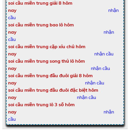
soi cầu miền trung giải 8 hôm
nay
nhận
cầu
soi cầu miền trung bao lô hôm
nay
nhận
cầu
soi cầu miền trung cặp xỉu chủ hôm
nay
nhận cầu
soi cầu miền trung song thủ lô hôm
nay
nhận cầu
soi cầu miền trung đầu đuôi giải 8 hôm
nay
nhận cầu
soi cầu miền trung đầu đuôi đặc biệt hôm
nay
nhận cầu
soi cầu miền trung lô 3 số hôm
nay
nhận
cầu