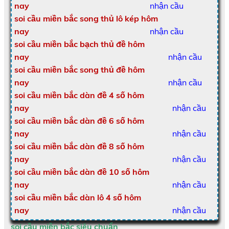
nay
nhận cầu
soi cầu miền bắc song thủ lô kép hôm
nay
nhận cầu
soi cầu miền bắc bạch thủ đề hôm
nay
nhận cầu
soi cầu miền bắc song thủ đề hôm
nay
nhận cầu
soi cầu miền bắc dàn đề 4 số hôm
nay
nhận cầu
soi cầu miền bắc dàn đề 6 số hôm
nay
nhận cầu
soi cầu miền bắc dàn đề 8 số hôm
nay
nhận cầu
soi cầu miền bắc dàn đề 10 số hôm
nay
nhận cầu
soi cầu miền bắc dàn lô 4 số hôm
nay
nhận cầu
soi cầu miền bắc siêu chuẩn