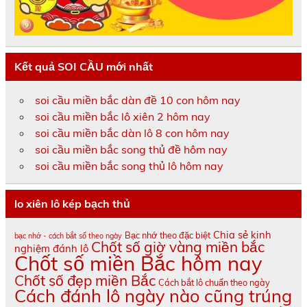
Kết quả SOI CẦU mới nhất
soi cầu miền bắc dàn đề 10 con hôm nay
soi cầu miền bắc lô xiên 2 hôm nay
soi cầu miền bắc dàn lô 8 con hôm nay
soi cầu miền bắc song thủ đề hôm nay
soi cầu miền bắc song thủ lô hôm nay
lo xiên lô kép bạch thủ
Chia sẻ kinh
Bạc nhớ theo đặc biệt
bạc nhớ - cách bắt số theo ngày
Chốt số giờ vàng miền bắc
nghiệm đánh lô
Chốt số miền Bắc hôm nay
Chốt số đẹp miền Bắc
Cách bắt lô chuẩn theo ngày
Cách đánh lô ngày nào cũng trúng