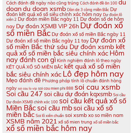
du
Cách đánh đề ngày nào cũng trúng
Cách đánh đề ăn 100
doan
du doan xsmb
Dự
Dàn de 3 càng miền Bắc
đoán kết quả xổ số siêu chính xác hôm nay
Dự đoán lô
Dự đoán miền Bắc ngày 11
Dự đoán số de hôm
xiên 2
Dự đoán xổ
Dự đoán XSMB VIP 26h
nay
số miền Bắc
Dự đoán xổ số miền Bắc ngày 11
Dự đoán xổ
Dự đoán xổ số miền Bắc ngày 11 tay
số miền Bắc thứ sáu Dự đoán xsmb kết
Hôm
quả xổ số miền bắc siêu chính xác
nay đánh con gì
Kinh nghiệm đánh lô theo ngày
kết quả xổ số miền
KẾT QUẢ XỔ SỐ MIỀN BẮC
Lô đẹp hôm nay
bắc siêu chính xác
Mẹo đánh đề
Phương pháp tính lô chuẩn đánh hàng
soi cau xsmb
ngày
soi cau mien phi 888
soi cau lo vip
Soi cầu 247
soi cầu dự đoán kqxsmb
Soi cầu
soi cầu kết quả xổ số
Dự đoán XSMB chính xác 100
Miền Bắc
soi cầu mb
soi cầu xổ số
miền bắc
soi xsmb
xo so miền nam
Soi lô xiên chuẩn
XSMB năm 2021
xổ số mien trung
xổ số miền bắc
xổ số miền bắc hôm nay