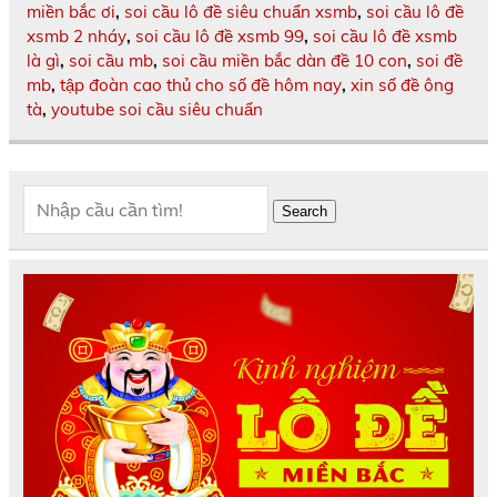
miền bắc ơi
,
soi cầu lô đề siêu chuẩn xsmb
,
soi cầu lô đề
xsmb 2 nháy
,
soi cầu lô đề xsmb 99
,
soi cầu lô đề xsmb
là gì
,
soi cầu mb
,
soi cầu miền bắc dàn đề 10 con
,
soi đề
mb
,
tập đoàn cao thủ cho số đề hôm nay
,
xin số đề ông
tà
,
youtube soi cầu siêu chuẩn
Search