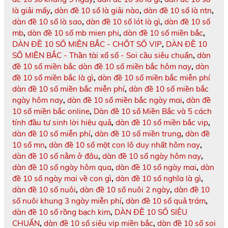
là giải mấy
,
dàn đề 10 số là giải nào
,
dàn đề 10 số là ntn
,
dàn đề 10 số là sao
,
dàn đề 10 số lót là gì
,
dàn đề 10 số
mb
,
dàn đề 10 số mb mien phi
,
dàn đề 10 số miền bắc
,
DÀN ĐỀ 10 SỐ MIỀN BẮC - CHỐT SỐ VIP
,
DÀN ĐỀ 10
SỐ MIỀN BẮC - Thần tài xổ số - Soi cầu siêu chuẩn
,
dàn
đề 10 số miền bắc dàn đề 10 số miền bắc hôm nay
,
dàn
đề 10 số miền bắc là gì
,
dàn đề 10 số miền bắc miễn phí
dàn đề 10 số miền bắc miễn phí
,
dàn đề 10 số miền bắc
ngày hôm nay
,
dàn đề 10 số miền bắc ngày mai
,
dàn đề
10 số miền bắc online
,
Dàn đề 10 số Miền Bắc và 5 cách
tính đầu tư sinh lời hiệu quả
,
dàn đề 10 số miền bắc vip
,
dàn đề 10 số miễn phí
,
dàn đề 10 số miền trung
,
dàn đề
10 số mn
,
dàn đề 10 số một con lô duy nhất hôm nay
,
dàn đề 10 số nằm ở đâu
,
dàn đề 10 số ngày hôm nay
,
dàn đề 10 số ngày hôm qua
,
dàn đề 10 số ngày mai
,
dàn
đề 10 số ngày mai về con gì
,
dàn đề 10 số nghĩa là gì
,
dàn đề 10 số nuôi
,
dàn đề 10 số nuôi 2 ngày
,
dàn đề 10
số nuôi khung 3 ngày miễn phí
,
dàn đề 10 số quả trám
,
dàn đề 10 số rồng bạch kim
,
DÀN ĐỀ 10 SỐ SIÊU
CHUẨN
,
dàn đề 10 số siêu vip miền bắc
,
dàn đề 10 số soi