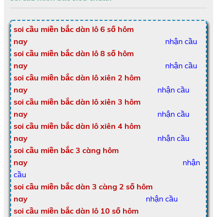
soi cầu miền bắc dàn lô 6 số hôm
nay
nhận cầu
soi cầu miền bắc dàn lô 8 số hôm
nay
nhận cầu
soi cầu miền bắc dàn lô xiên 2 hôm
nay
nhận cầu
soi cầu miền bắc dàn lô xiên 3 hôm
nay
nhận cầu
soi cầu miền bắc dàn lô xiên 4 hôm
nay
nhận cầu
soi cầu miền bắc 3 càng hôm
nay
nhận
cầu
soi cầu miền bắc dàn 3 càng 2 số hôm
nay
nhận cầu
soi cầu miền bắc dàn lô 10 số hôm