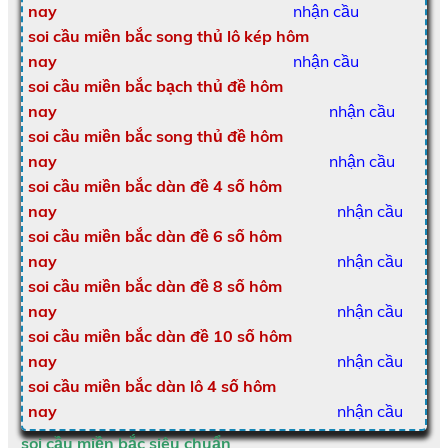
nay
nhận cầu
soi cầu miền bắc song thủ lô kép hôm
nay
nhận cầu
soi cầu miền bắc bạch thủ đề hôm
nay
nhận cầu
soi cầu miền bắc song thủ đề hôm
nay
nhận cầu
soi cầu miền bắc dàn đề 4 số hôm
nay
nhận cầu
soi cầu miền bắc dàn đề 6 số hôm
nay
nhận cầu
soi cầu miền bắc dàn đề 8 số hôm
nay
nhận cầu
soi cầu miền bắc dàn đề 10 số hôm
nay
nhận cầu
soi cầu miền bắc dàn lô 4 số hôm
nay
nhận cầu
soi cầu miền bắc siêu chuẩn