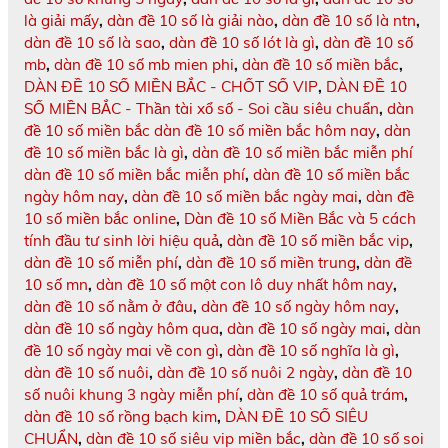
là giải mấy
,
dàn đề 10 số là giải nào
,
dàn đề 10 số là ntn
,
dàn đề 10 số là sao
,
dàn đề 10 số lót là gì
,
dàn đề 10 số
mb
,
dàn đề 10 số mb mien phi
,
dàn đề 10 số miền bắc
,
DÀN ĐỀ 10 SỐ MIỀN BẮC - CHỐT SỐ VIP
,
DÀN ĐỀ 10
SỐ MIỀN BẮC - Thần tài xổ số - Soi cầu siêu chuẩn
,
dàn
đề 10 số miền bắc dàn đề 10 số miền bắc hôm nay
,
dàn
đề 10 số miền bắc là gì
,
dàn đề 10 số miền bắc miễn phí
dàn đề 10 số miền bắc miễn phí
,
dàn đề 10 số miền bắc
ngày hôm nay
,
dàn đề 10 số miền bắc ngày mai
,
dàn đề
10 số miền bắc online
,
Dàn đề 10 số Miền Bắc và 5 cách
tính đầu tư sinh lời hiệu quả
,
dàn đề 10 số miền bắc vip
,
dàn đề 10 số miễn phí
,
dàn đề 10 số miền trung
,
dàn đề
10 số mn
,
dàn đề 10 số một con lô duy nhất hôm nay
,
dàn đề 10 số nằm ở đâu
,
dàn đề 10 số ngày hôm nay
,
dàn đề 10 số ngày hôm qua
,
dàn đề 10 số ngày mai
,
dàn
đề 10 số ngày mai về con gì
,
dàn đề 10 số nghĩa là gì
,
dàn đề 10 số nuôi
,
dàn đề 10 số nuôi 2 ngày
,
dàn đề 10
số nuôi khung 3 ngày miễn phí
,
dàn đề 10 số quả trám
,
dàn đề 10 số rồng bạch kim
,
DÀN ĐỀ 10 SỐ SIÊU
CHUẨN
,
dàn đề 10 số siêu vip miền bắc
,
dàn đề 10 số soi