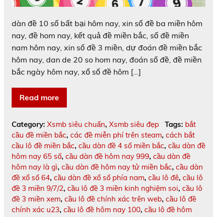
dàn đề 10 số bất bại hôm nay, xin số đề ba miền hôm
nay, đề hom nay, kết quả đề miền bắc, số đề miền
nam hôm nay, xin số đề 3 miền, dự đoán đề miền bắc
hôm nay, dan de 20 so hom nay, đoán số đề, đề miền
bắc ngày hôm nay, xổ số đề hôm […]
Read more
Category:
Xsmb siêu chuẩn
,
Xsmb siêu đẹp
Tags:
bắt
cầu đề miền bắc
,
các đề miễn phí trên steam
,
cách bắt
cầu lô đề miền bắc
,
cầu dàn đề 4 số miền bắc
,
cầu dàn đề
hôm nay 65 số
,
cầu dàn đề hôm nay 999
,
cầu dàn đề
hôm nay là gì
,
cầu dàn đề hôm nay tử miền bắc
,
cầu dàn
đề xổ số 64
,
cầu dàn đề xổ số phía nam
,
cầu lô đê
,
cầu lô
đề 3 miền 9/7/2
,
cầu lô đề 3 miền kinh nghiệm soi
,
cầu lô
đề 3 miền xem
,
cầu lô đề chính xác trên web
,
cầu lô đề
chính xác u23
,
cầu lô đề hôm nay 100
,
cầu lô đề hôm