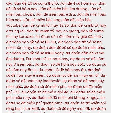
cầu
,
dàn đề 10 số song thủ lô
,
dàn đề 4 số hôm nay
,
dàn
đề 49 số hôm nay
,
dàn đề miền bắc âm dương
,
dàn đề
miền bắc chuẩn
,
dàn đề miền bắc extra
,
dàn đề miền bắc
hôm nay
,
dàn đề miền bắc ong
,
dàn đề miền bắc
youtube
,
dàn đề xsmb tối nay 12 số
,
dàn đề xsmb tối nay
a trung roi
,
dàn đề xsmb tối nay an giang
,
dàn đề xsmb
tối nay karaoke
,
dự đoán dàn đề hôm nay giải đặc biệt
,
dự đoán dàn đề xổ số 00-99
,
dự đoán dàn đề xổ số ba
miền hôm nay
,
dự đoán dàn đề xổ số dự đoán miền bắc
,
dự đoán dàn đề xổ số iki00 ngày
,
dự đoán dàn đề xsmb
âm dương
,
Dự đoán số de hôm nay
,
dự đoán số đề hôm
nay 3 miền bắc
,
dự đoán số đề hôm nay 365
,
dự đoán số
đề hôm nay ăn gì
,
dự đoán số đề hôm nay âu
,
dự đoán
số đề hôm nay ê miền
,
dự đoán số đề hôm nay em đi
,
dự
đoán số đề hôm nay indonesia
,
dự đoán số đề hôm nay
miền bắc
,
dự đoán số đề miễn phí
,
dự đoán số đề miễn
phí 123
,
dự đoán số đề miễn phí 4d
,
dự đoán số đề miễn
phí chiều nay
,
dự đoán số đề miễn phí khung 3 ngày
,
dự
đoán số đề miễn phí quảng ninh
,
dự đoán số đề miễn phí
rồng bạch kim 666
,
dự đoán số đề ngày mai 29
,
dự đoán