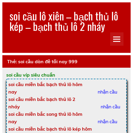
Skip
to
soi cầu lô xiên – bạch thủ lô
content
kép – bạch thủ lô 2 nháy
soi cầu lô xiên – bạch thủ lô kép – bạch thủ lô 2 nháy
Thẻ:
soi cầu dàn đề tối nay 999
soi cầu víp siêu chuẩn
soi cầu miền bắc bạch thủ lô hôm
nay
nhận cầu
soi cầu miền bắc bạch thủ lô 2
nháy
nhận cầu
soi cầu miền bắc song thủ lô hôm
nay
nhận cầu
soi cầu miền bắc bạch thủ lô kép hôm