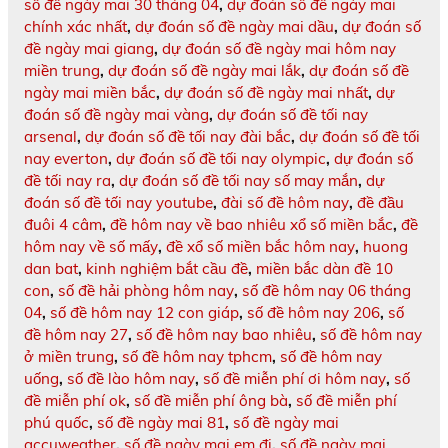
số đề ngày mai 30 tháng 04
,
dự đoán số đề ngày mai
chính xác nhất
,
dự đoán số đề ngày mai dầu
,
dự đoán số
đề ngày mai giang
,
dự đoán số đề ngày mai hôm nay
miền trung
,
dự đoán số đề ngày mai lắk
,
dự đoán số đề
ngày mai miền bắc
,
dự đoán số đề ngày mai nhất
,
dự
đoán số đề ngày mai vàng
,
dự đoán số đề tối nay
arsenal
,
dự đoán số đề tối nay đài bắc
,
dự đoán số đề tối
nay everton
,
dự đoán số đề tối nay olympic
,
dự đoán số
đề tối nay ra
,
dự đoán số đề tối nay số may mắn
,
dự
đoán số đề tối nay youtube
,
đài số đề hôm nay
,
đề đầu
đuôi 4 câm
,
đề hôm nay về bao nhiêu xổ số miền bắc
,
đề
hôm nay về số mấy
,
đề xổ số miền bắc hôm nay
,
huong
dan bat
,
kinh nghiệm bắt cầu đề
,
miền bắc dàn đề 10
con
,
số đề hải phòng hôm nay
,
số đề hôm nay 06 tháng
04
,
số đề hôm nay 12 con giáp
,
số đề hôm nay 206
,
số
đề hôm nay 27
,
số đề hôm nay bao nhiêu
,
số đề hôm nay
ở miền trung
,
số đề hôm nay tphcm
,
số đề hôm nay
uống
,
số đề lào hôm nay
,
số đề miễn phí ơi hôm nay
,
số
đề miễn phí ok
,
số đề miễn phí ông bà
,
số đề miễn phí
phú quốc
,
số đề ngày mai 81
,
số đề ngày mai
accuweather
,
số đề ngày mai em đi
,
số đề ngày mai