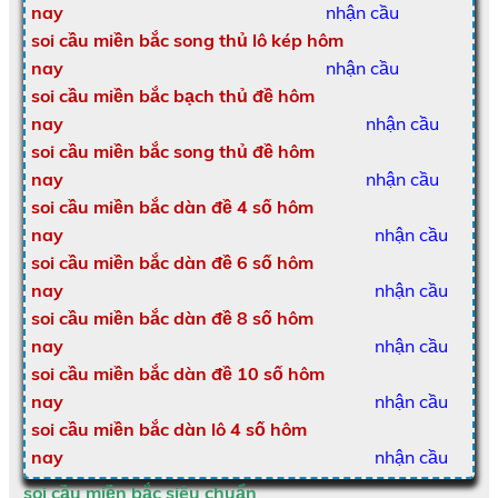
nay
nhận cầu
soi cầu miền bắc song thủ lô kép hôm
nay
nhận cầu
soi cầu miền bắc bạch thủ đề hôm
nay
nhận cầu
soi cầu miền bắc song thủ đề hôm
nay
nhận cầu
soi cầu miền bắc dàn đề 4 số hôm
nay
nhận cầu
soi cầu miền bắc dàn đề 6 số hôm
nay
nhận cầu
soi cầu miền bắc dàn đề 8 số hôm
nay
nhận cầu
soi cầu miền bắc dàn đề 10 số hôm
nay
nhận cầu
soi cầu miền bắc dàn lô 4 số hôm
nay
nhận cầu
soi cầu miền bắc siêu chuẩn