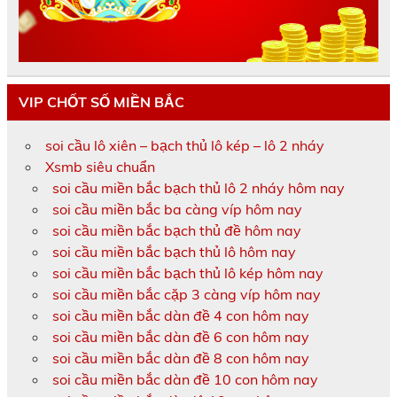
VIP CHỐT SỐ MIỀN BẮC
soi cầu lô xiên – bạch thủ lô kép – lô 2 nháy
Xsmb siêu chuẩn
soi cầu miền bắc bạch thủ lô 2 nháy hôm nay
soi cầu miền bắc ba càng víp hôm nay
soi cầu miền bắc bạch thủ đề hôm nay
soi cầu miền bắc bạch thủ lô hôm nay
soi cầu miền bắc bạch thủ lô kép hôm nay
soi cầu miền bắc cặp 3 càng víp hôm nay
soi cầu miền bắc dàn đề 4 con hôm nay
soi cầu miền bắc dàn đề 6 con hôm nay
soi cầu miền bắc dàn đề 8 con hôm nay
soi cầu miền bắc dàn đề 10 con hôm nay