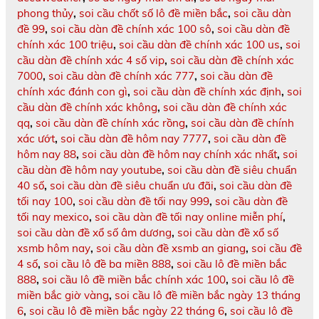
phong thủy
,
soi cầu chốt số lô đề miền bắc
,
soi cầu dàn
đề 99
,
soi cầu dàn đề chính xác 100 sô
,
soi cầu dàn đề
chính xác 100 triệu
,
soi cầu dàn đề chính xác 100 us
,
soi
cầu dàn đề chính xác 4 số vip
,
soi cầu dàn đề chính xác
7000
,
soi cầu dàn đề chính xác 777
,
soi cầu dàn đề
chính xác đánh con gì
,
soi cầu dàn đề chính xác định
,
soi
cầu dàn đề chính xác không
,
soi cầu dàn đề chính xác
qq
,
soi cầu dàn đề chính xác rồng
,
soi cầu dàn đề chính
xác ướt
,
soi cầu dàn đề hôm nay 7777
,
soi cầu dàn đề
hôm nay 88
,
soi cầu dàn đề hôm nay chính xác nhất
,
soi
cầu dàn đề hôm nay youtube
,
soi cầu dàn đề siêu chuẩn
40 số
,
soi cầu dàn đề siêu chuẩn ưu đãi
,
soi cầu dàn đề
tối nay 100
,
soi cầu dàn đề tối nay 999
,
soi cầu dàn đề
tối nay mexico
,
soi cầu dàn đề tối nay online miễn phí
,
soi cầu dàn đề xổ số âm dương
,
soi cầu dàn đề xổ số
xsmb hôm nay
,
soi cầu dàn đề xsmb an giang
,
soi cầu đề
4 số
,
soi cầu lô đề ba miền 888
,
soi cầu lô đề miền bắc
888
,
soi cầu lô đề miền bắc chính xác 100
,
soi cầu lô đề
miền bắc giờ vàng
,
soi cầu lô đề miền bắc ngày 13 tháng
6
,
soi cầu lô đề miền bắc ngày 22 tháng 6
,
soi cầu lô đề