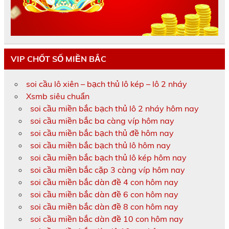
VIP CHỐT SỐ MIỀN BẮC
soi cầu lô xiên – bạch thủ lô kép – lô 2 nháy
Xsmb siêu chuẩn
soi cầu miền bắc bạch thủ lô 2 nháy hôm nay
soi cầu miền bắc ba càng víp hôm nay
soi cầu miền bắc bạch thủ đề hôm nay
soi cầu miền bắc bạch thủ lô hôm nay
soi cầu miền bắc bạch thủ lô kép hôm nay
soi cầu miền bắc cặp 3 càng víp hôm nay
soi cầu miền bắc dàn đề 4 con hôm nay
soi cầu miền bắc dàn đề 6 con hôm nay
soi cầu miền bắc dàn đề 8 con hôm nay
soi cầu miền bắc dàn đề 10 con hôm nay