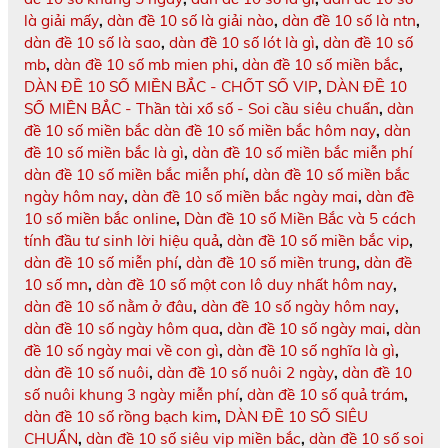
là giải mấy
,
dàn đề 10 số là giải nào
,
dàn đề 10 số là ntn
,
dàn đề 10 số là sao
,
dàn đề 10 số lót là gì
,
dàn đề 10 số
mb
,
dàn đề 10 số mb mien phi
,
dàn đề 10 số miền bắc
,
DÀN ĐỀ 10 SỐ MIỀN BẮC - CHỐT SỐ VIP
,
DÀN ĐỀ 10
SỐ MIỀN BẮC - Thần tài xổ số - Soi cầu siêu chuẩn
,
dàn
đề 10 số miền bắc dàn đề 10 số miền bắc hôm nay
,
dàn
đề 10 số miền bắc là gì
,
dàn đề 10 số miền bắc miễn phí
dàn đề 10 số miền bắc miễn phí
,
dàn đề 10 số miền bắc
ngày hôm nay
,
dàn đề 10 số miền bắc ngày mai
,
dàn đề
10 số miền bắc online
,
Dàn đề 10 số Miền Bắc và 5 cách
tính đầu tư sinh lời hiệu quả
,
dàn đề 10 số miền bắc vip
,
dàn đề 10 số miễn phí
,
dàn đề 10 số miền trung
,
dàn đề
10 số mn
,
dàn đề 10 số một con lô duy nhất hôm nay
,
dàn đề 10 số nằm ở đâu
,
dàn đề 10 số ngày hôm nay
,
dàn đề 10 số ngày hôm qua
,
dàn đề 10 số ngày mai
,
dàn
đề 10 số ngày mai về con gì
,
dàn đề 10 số nghĩa là gì
,
dàn đề 10 số nuôi
,
dàn đề 10 số nuôi 2 ngày
,
dàn đề 10
số nuôi khung 3 ngày miễn phí
,
dàn đề 10 số quả trám
,
dàn đề 10 số rồng bạch kim
,
DÀN ĐỀ 10 SỐ SIÊU
CHUẨN
,
dàn đề 10 số siêu vip miền bắc
,
dàn đề 10 số soi