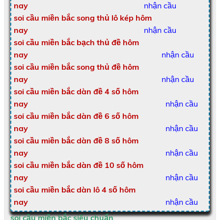
nay
nhận cầu
soi cầu miền bắc song thủ lô kép hôm
nay
nhận cầu
soi cầu miền bắc bạch thủ đề hôm
nay
nhận cầu
soi cầu miền bắc song thủ đề hôm
nay
nhận cầu
soi cầu miền bắc dàn đề 4 số hôm
nay
nhận cầu
soi cầu miền bắc dàn đề 6 số hôm
nay
nhận cầu
soi cầu miền bắc dàn đề 8 số hôm
nay
nhận cầu
soi cầu miền bắc dàn đề 10 số hôm
nay
nhận cầu
soi cầu miền bắc dàn lô 4 số hôm
nay
nhận cầu
soi cầu miền bắc siêu chuẩn