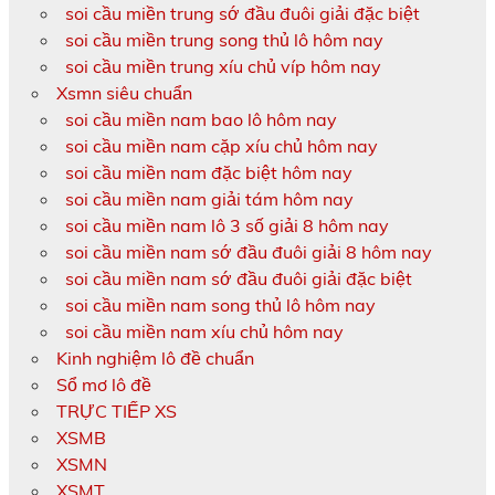
soi cầu miền trung sớ đầu đuôi giải đặc biệt
soi cầu miền trung song thủ lô hôm nay
soi cầu miền trung xíu chủ víp hôm nay
Xsmn siêu chuẩn
soi cầu miền nam bao lô hôm nay
soi cầu miền nam cặp xíu chủ hôm nay
soi cầu miền nam đặc biệt hôm nay
soi cầu miền nam giải tám hôm nay
soi cầu miền nam lô 3 số giải 8 hôm nay
soi cầu miền nam sớ đầu đuôi giải 8 hôm nay
soi cầu miền nam sớ đầu đuôi giải đặc biệt
soi cầu miền nam song thủ lô hôm nay
soi cầu miền nam xíu chủ hôm nay
Kinh nghiệm lô đề chuẩn
Sổ mơ lô đề
TRỰC TIẾP XS
XSMB
XSMN
XSMT