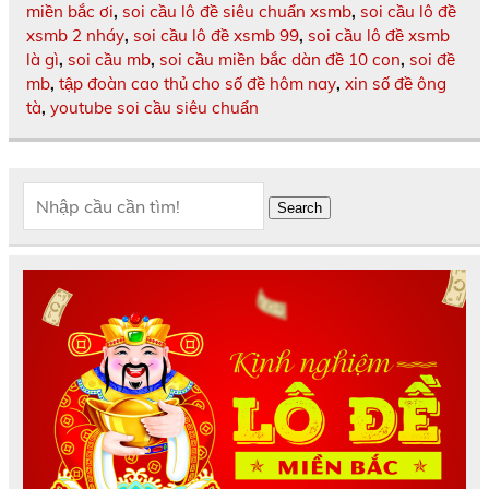
miền bắc ơi
,
soi cầu lô đề siêu chuẩn xsmb
,
soi cầu lô đề
xsmb 2 nháy
,
soi cầu lô đề xsmb 99
,
soi cầu lô đề xsmb
là gì
,
soi cầu mb
,
soi cầu miền bắc dàn đề 10 con
,
soi đề
mb
,
tập đoàn cao thủ cho số đề hôm nay
,
xin số đề ông
tà
,
youtube soi cầu siêu chuẩn
Search