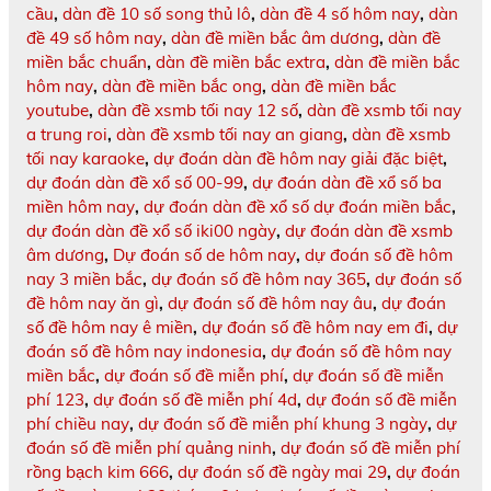
cầu
,
dàn đề 10 số song thủ lô
,
dàn đề 4 số hôm nay
,
dàn
đề 49 số hôm nay
,
dàn đề miền bắc âm dương
,
dàn đề
miền bắc chuẩn
,
dàn đề miền bắc extra
,
dàn đề miền bắc
hôm nay
,
dàn đề miền bắc ong
,
dàn đề miền bắc
youtube
,
dàn đề xsmb tối nay 12 số
,
dàn đề xsmb tối nay
a trung roi
,
dàn đề xsmb tối nay an giang
,
dàn đề xsmb
tối nay karaoke
,
dự đoán dàn đề hôm nay giải đặc biệt
,
dự đoán dàn đề xổ số 00-99
,
dự đoán dàn đề xổ số ba
miền hôm nay
,
dự đoán dàn đề xổ số dự đoán miền bắc
,
dự đoán dàn đề xổ số iki00 ngày
,
dự đoán dàn đề xsmb
âm dương
,
Dự đoán số de hôm nay
,
dự đoán số đề hôm
nay 3 miền bắc
,
dự đoán số đề hôm nay 365
,
dự đoán số
đề hôm nay ăn gì
,
dự đoán số đề hôm nay âu
,
dự đoán
số đề hôm nay ê miền
,
dự đoán số đề hôm nay em đi
,
dự
đoán số đề hôm nay indonesia
,
dự đoán số đề hôm nay
miền bắc
,
dự đoán số đề miễn phí
,
dự đoán số đề miễn
phí 123
,
dự đoán số đề miễn phí 4d
,
dự đoán số đề miễn
phí chiều nay
,
dự đoán số đề miễn phí khung 3 ngày
,
dự
đoán số đề miễn phí quảng ninh
,
dự đoán số đề miễn phí
rồng bạch kim 666
,
dự đoán số đề ngày mai 29
,
dự đoán