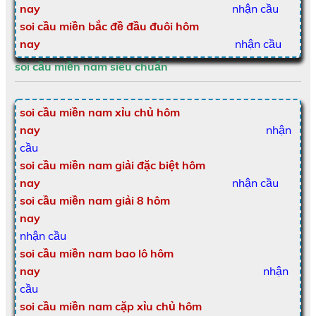
nay
nhận cầu
soi cầu miền bắc đề đầu đuôi hôm
nay
nhận cầu
soi cầu miền nam siêu chuẩn
soi cầu miền nam xỉu chủ hôm
nay
nhận
cầu
soi cầu miền nam giải đặc biệt hôm
nay
nhận cầu
soi cầu miền nam giải 8 hôm
nay
nhận cầu
soi cầu miền nam bao lô hôm
nay
nhận
cầu
soi cầu miền nam cặp xỉu chủ hôm