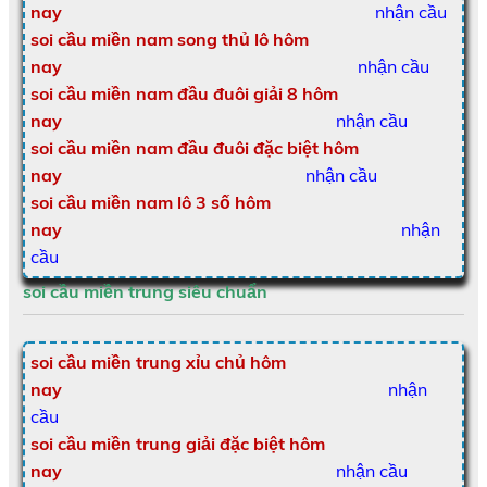
nay
nhận cầu
soi cầu miền nam song thủ lô hôm
nay
nhận cầu
soi cầu miền nam đầu đuôi giải 8 hôm
nay
nhận cầu
soi cầu miền nam đầu đuôi đặc biệt hôm
nay
nhận cầu
soi cầu miền nam lô 3 số hôm
nay
nhận
cầu
soi cầu miền trung siêu chuẩn
soi cầu miền trung xỉu chủ hôm
nay
nhận
cầu
soi cầu miền trung giải đặc biệt hôm
nay
nhận cầu