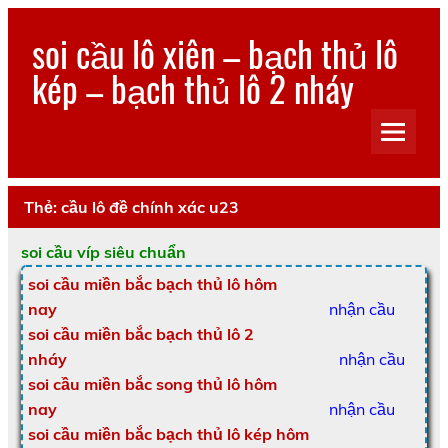
Skip
to
soi cầu lô xiên – bạch thủ lô
content
kép – bạch thủ lô 2 nháy
soi cầu lô xiên – bạch thủ lô kép – bạch thủ lô 2 nháy
Thẻ:
cầu lô đề chính xác u23
soi cầu víp siêu chuẩn
soi cầu miền bắc bạch thủ lô hôm
nay
nhận cầu
soi cầu miền bắc bạch thủ lô 2
nháy
nhận cầu
soi cầu miền bắc song thủ lô hôm
nay
nhận cầu
soi cầu miền bắc bạch thủ lô kép hôm