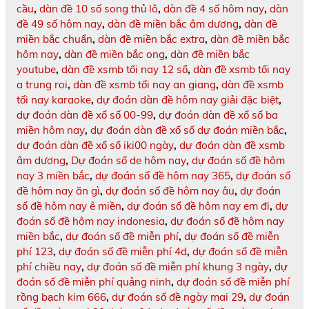
cầu
,
dàn đề 10 số song thủ lô
,
dàn đề 4 số hôm nay
,
dàn
đề 49 số hôm nay
,
dàn đề miền bắc âm dương
,
dàn đề
miền bắc chuẩn
,
dàn đề miền bắc extra
,
dàn đề miền bắc
hôm nay
,
dàn đề miền bắc ong
,
dàn đề miền bắc
youtube
,
dàn đề xsmb tối nay 12 số
,
dàn đề xsmb tối nay
a trung roi
,
dàn đề xsmb tối nay an giang
,
dàn đề xsmb
tối nay karaoke
,
dự đoán dàn đề hôm nay giải đặc biệt
,
dự đoán dàn đề xổ số 00-99
,
dự đoán dàn đề xổ số ba
miền hôm nay
,
dự đoán dàn đề xổ số dự đoán miền bắc
,
dự đoán dàn đề xổ số iki00 ngày
,
dự đoán dàn đề xsmb
âm dương
,
Dự đoán số de hôm nay
,
dự đoán số đề hôm
nay 3 miền bắc
,
dự đoán số đề hôm nay 365
,
dự đoán số
đề hôm nay ăn gì
,
dự đoán số đề hôm nay âu
,
dự đoán
số đề hôm nay ê miền
,
dự đoán số đề hôm nay em đi
,
dự
đoán số đề hôm nay indonesia
,
dự đoán số đề hôm nay
miền bắc
,
dự đoán số đề miễn phí
,
dự đoán số đề miễn
phí 123
,
dự đoán số đề miễn phí 4d
,
dự đoán số đề miễn
phí chiều nay
,
dự đoán số đề miễn phí khung 3 ngày
,
dự
đoán số đề miễn phí quảng ninh
,
dự đoán số đề miễn phí
rồng bạch kim 666
,
dự đoán số đề ngày mai 29
,
dự đoán