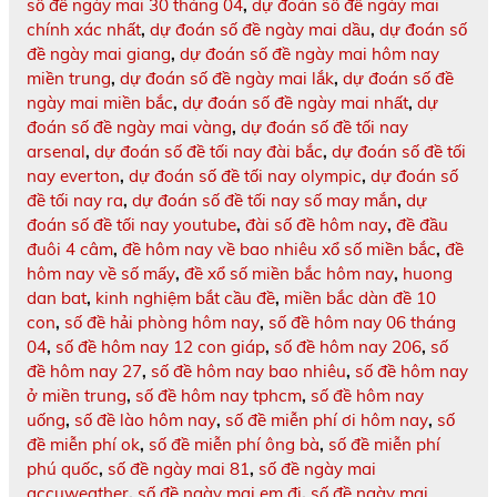
số đề ngày mai 30 tháng 04
,
dự đoán số đề ngày mai
chính xác nhất
,
dự đoán số đề ngày mai dầu
,
dự đoán số
đề ngày mai giang
,
dự đoán số đề ngày mai hôm nay
miền trung
,
dự đoán số đề ngày mai lắk
,
dự đoán số đề
ngày mai miền bắc
,
dự đoán số đề ngày mai nhất
,
dự
đoán số đề ngày mai vàng
,
dự đoán số đề tối nay
arsenal
,
dự đoán số đề tối nay đài bắc
,
dự đoán số đề tối
nay everton
,
dự đoán số đề tối nay olympic
,
dự đoán số
đề tối nay ra
,
dự đoán số đề tối nay số may mắn
,
dự
đoán số đề tối nay youtube
,
đài số đề hôm nay
,
đề đầu
đuôi 4 câm
,
đề hôm nay về bao nhiêu xổ số miền bắc
,
đề
hôm nay về số mấy
,
đề xổ số miền bắc hôm nay
,
huong
dan bat
,
kinh nghiệm bắt cầu đề
,
miền bắc dàn đề 10
con
,
số đề hải phòng hôm nay
,
số đề hôm nay 06 tháng
04
,
số đề hôm nay 12 con giáp
,
số đề hôm nay 206
,
số
đề hôm nay 27
,
số đề hôm nay bao nhiêu
,
số đề hôm nay
ở miền trung
,
số đề hôm nay tphcm
,
số đề hôm nay
uống
,
số đề lào hôm nay
,
số đề miễn phí ơi hôm nay
,
số
đề miễn phí ok
,
số đề miễn phí ông bà
,
số đề miễn phí
phú quốc
,
số đề ngày mai 81
,
số đề ngày mai
accuweather
,
số đề ngày mai em đi
,
số đề ngày mai