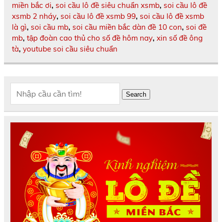
miền bắc ơi
,
soi cầu lô đề siêu chuẩn xsmb
,
soi cầu lô đề
xsmb 2 nháy
,
soi cầu lô đề xsmb 99
,
soi cầu lô đề xsmb
là gì
,
soi cầu mb
,
soi cầu miền bắc dàn đề 10 con
,
soi đề
mb
,
tập đoàn cao thủ cho số đề hôm nay
,
xin số đề ông
tà
,
youtube soi cầu siêu chuẩn
Search