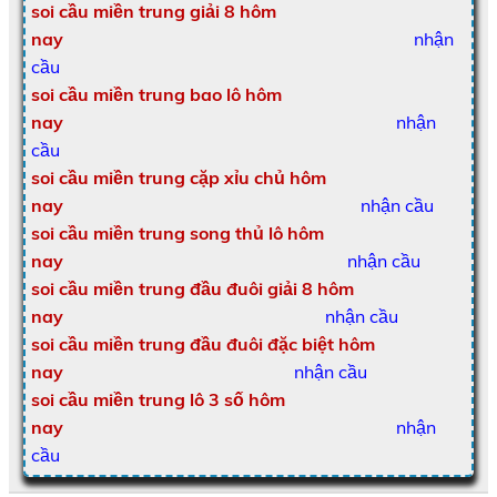
soi cầu miền trung giải 8 hôm
nay
nhận
cầu
soi cầu miền trung bao lô hôm
nay
nhận
cầu
soi cầu miền trung cặp xỉu chủ hôm
nay
nhận cầu
soi cầu miền trung song thủ lô hôm
nay
nhận cầu
soi cầu miền trung đầu đuôi giải 8 hôm
nay
nhận cầu
soi cầu miền trung đầu đuôi đặc biệt hôm
nay
nhận cầu
soi cầu miền trung lô 3 số hôm
nay
nhận
cầu