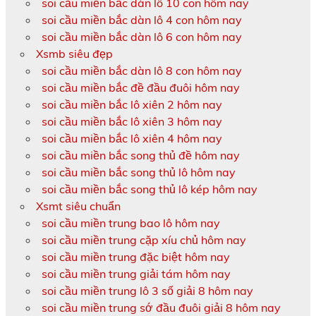
soi cầu miền bắc dàn lô 10 con hôm nay
soi cầu miền bắc dàn lô 4 con hôm nay
soi cầu miền bắc dàn lô 6 con hôm nay
Xsmb siêu đẹp
soi cầu miền bắc dàn lô 8 con hôm nay
soi cầu miền bắc đề đầu đuôi hôm nay
soi cầu miền bắc lô xiên 2 hôm nay
soi cầu miền bắc lô xiên 3 hôm nay
soi cầu miền bắc lô xiên 4 hôm nay
soi cầu miền bắc song thủ đề hôm nay
soi cầu miền bắc song thủ lô hôm nay
soi cầu miền bắc song thủ lô kép hôm nay
Xsmt siêu chuẩn
soi cầu miền trung bao lô hôm nay
soi cầu miền trung cặp xíu chủ hôm nay
soi cầu miền trung đặc biệt hôm nay
soi cầu miền trung giải tám hôm nay
soi cầu miền trung lô 3 số giải 8 hôm nay
soi cầu miền trung sớ đầu đuôi giải 8 hôm nay