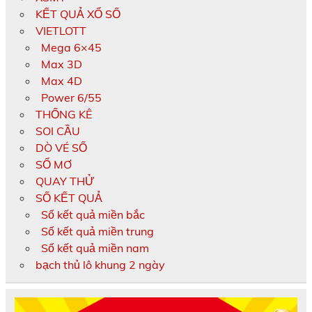
KẾT QUẢ XỔ SỐ
VIETLOTT
Mega 6×45
Max 3D
Max 4D
Power 6/55
THỐNG KÊ
SOI CẦU
DÒ VÉ SỐ
SỔ MƠ
QUAY THỬ
SỐ KẾT QUẢ
Số kết quả miền bắc
Số kết quả miền trung
Số kết quả miền nam
bạch thủ lô khung 2 ngày