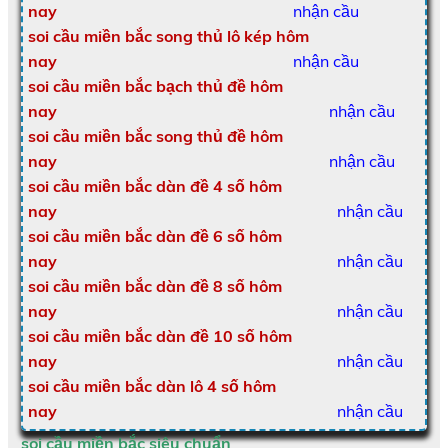
nay
nhận cầu
soi cầu miền bắc song thủ lô kép hôm
nay
nhận cầu
soi cầu miền bắc bạch thủ đề hôm
nay
nhận cầu
soi cầu miền bắc song thủ đề hôm
nay
nhận cầu
soi cầu miền bắc dàn đề 4 số hôm
nay
nhận cầu
soi cầu miền bắc dàn đề 6 số hôm
nay
nhận cầu
soi cầu miền bắc dàn đề 8 số hôm
nay
nhận cầu
soi cầu miền bắc dàn đề 10 số hôm
nay
nhận cầu
soi cầu miền bắc dàn lô 4 số hôm
nay
nhận cầu
soi cầu miền bắc siêu chuẩn