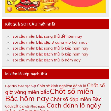
Kết quả SOI CẦU mới nhất
soi cầu miền bắc song thủ đề hôm nay
soi cầu miền bắc cặp 3 càng víp hôm nay
soi cầu miền bắc song thủ lô kép hôm nay
soi cầu miền bắc bạch thủ lô kép hôm nay
soi cầu miền bắc bạch thủ lô hôm nay
lo xiên lô kép bạch thủ
Chốt số
Chia sẻ kinh nghiệm đánh lô
Bạc nhớ theo đặc biệt
Chốt số miền
giờ vàng miền bắc
Bắc hôm nay
Chốt số đẹp miền Bắc
Cách đánh lô ngày
Cách bắt lô chuẩn theo ngày