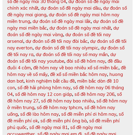
số đề ngày mai 30 tháng 04
,
dự đoán số đề ngày mai
chính xác nhất
,
dự đoán số đề ngày mai dầu
,
dự đoán số
đề ngày mai giang
,
dự đoán số đề ngày mai hôm nay
miền trung
,
dự đoán số đề ngày mai lắk
,
dự đoán số đề
ngày mai miền bắc
,
dự đoán số đề ngày mai nhất
,
dự
đoán số đề ngày mai vàng
,
dự đoán số đề tối nay
arsenal
,
dự đoán số đề tối nay đài bắc
,
dự đoán số đề tối
nay everton
,
dự đoán số đề tối nay olympic
,
dự đoán số
đề tối nay ra
,
dự đoán số đề tối nay số may mắn
,
dự
đoán số đề tối nay youtube
,
đài số đề hôm nay
,
đề đầu
đuôi 4 câm
,
đề hôm nay về bao nhiêu xổ số miền bắc
,
đề
hôm nay về số mấy
,
đề xổ số miền bắc hôm nay
,
huong
dan bat
,
kinh nghiệm bắt cầu đề
,
miền bắc dàn đề 10
con
,
số đề hải phòng hôm nay
,
số đề hôm nay 06 tháng
04
,
số đề hôm nay 12 con giáp
,
số đề hôm nay 206
,
số
đề hôm nay 27
,
số đề hôm nay bao nhiêu
,
số đề hôm nay
ở miền trung
,
số đề hôm nay tphcm
,
số đề hôm nay
uống
,
số đề lào hôm nay
,
số đề miễn phí ơi hôm nay
,
số
đề miễn phí ok
,
số đề miễn phí ông bà
,
số đề miễn phí
phú quốc
,
số đề ngày mai 81
,
số đề ngày mai
accuweather
,
số đề ngày mai em đi
,
số đề ngày mai