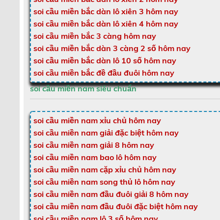
soi cầu miền bắc dàn lô xiên 3 hôm nay
soi cầu miền bắc dàn lô xiên 4 hôm nay
soi cầu miền bắc 3 càng hôm nay
soi cầu miền bắc dàn 3 càng 2 số hôm nay
soi cầu miền bắc dàn lô 10 số hôm nay
soi cầu miền bắc đề đầu đuôi hôm nay
soi cầu miền nam siêu chuẩn
soi cầu miền nam xỉu chủ hôm nay
soi cầu miền nam giải đặc biệt hôm nay
soi cầu miền nam giải 8 hôm nay
soi cầu miền nam bao lô hôm nay
soi cầu miền nam cặp xỉu chủ hôm nay
soi cầu miền nam song thủ lô hôm nay
soi cầu miền nam đầu đuôi giải 8 hôm nay
soi cầu miền nam đầu đuôi đặc biệt hôm nay
soi cầu miền nam lô 3 số hôm nay