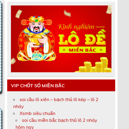
VIP CHỐT SỐ MIỀN BẮC
soi cầu lô xiên – bạch thủ lô kép – lô 2
nháy
Xsmb siêu chuẩn
soi cầu miền bắc bạch thủ lô 2 nháy
hôm nay