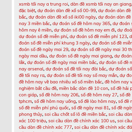
xsmb tối nay a trung roi
,
dàn đề xsmb tối nay an giang
đặc biệt
,
dự đoán dàn đề xổ số 00-99
,
dự đoán dàn đề
bắc
,
dự đoán dàn đề xổ số iki00 ngày
,
dự đoán dàn đề
nay 3 miền bắc
,
dự đoán số đề hôm nay 365
,
dự đoán 
hôm nay ê miền
,
dự đoán số đề hôm nay em đi
,
dự đoá
dự đoán số đề miễn phí
,
dự đoán số đề miễn phí 123
,
d
đoán số đề miễn phí khung 3 ngày
,
dự đoán số đề miễ
đoán số đề ngày mai 29
,
dự đoán số đề ngày mai 30 t
ngày mai dầu
,
dự đoán số đề ngày mai giang
,
dự đoán
lắk
,
dự đoán số đề ngày mai miền bắc
,
dự đoán số đề 
nay arsenal
,
dự đoán số đề tối nay đài bắc
,
dự đoán số
đề tối nay ra
,
dự đoán số đề tối nay số may mắn
,
dự đo
đề hôm nay về bao nhiêu xổ số miền bắc
,
đề hôm nay 
nghiệm bắt cầu đề
,
miền bắc dàn đề 10 con
,
số đề hải
con giáp
,
số đề hôm nay 206
,
số đề hôm nay 27
,
số đề
tphcm
,
số đề hôm nay uống
,
số đề lào hôm nay
,
số đề 
số đề miễn phí phú quốc
,
số đề ngày mai 81
,
số đề ng
phong thủy
,
soi cầu chốt số lô đề miền bắc
,
soi cầu dà
xác 100 triệu
,
soi cầu dàn đề chính xác 100 us
,
soi cầu
cầu dàn đề chính xác 777
,
soi cầu dàn đề chính xác đ