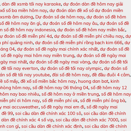
,
dàn đề xsmb tối nay karaoke
,
dự đoán dàn đề hôm nay giải
 xổ số ba miền hôm nay
,
dự đoán dàn đề xổ số dự đoán miền
 xsmb âm dương
,
Dự đoán số de hôm nay
,
dự đoán số đề hôm
số đề hôm nay ăn gì
,
dự đoán số đề hôm nay âu
,
dự đoán số đề
n số đề hôm nay indonesia
,
dự đoán số đề hôm nay miền bắc
,
ự đoán số đề miễn phí 4d
,
dự đoán số đề miễn phí chiều nay
,
d
n phí quảng ninh
,
dự đoán số đề miễn phí rồng bạch kim 666
,
dự
háng 04
,
dự đoán số đề ngày mai chính xác nhất
,
dự đoán số đề
 số đề ngày mai hôm nay miền trung
,
dự đoán số đề ngày mai
ngày mai nhất
,
dự đoán số đề ngày mai vàng
,
dự đoán số đề tối
 đề tối nay everton
,
dự đoán số đề tối nay olympic
,
dự đoán số
án số đề tối nay youtube
,
đài số đề hôm nay
,
đề đầu đuôi 4 câm
,
về số mấy
,
đề xổ số miền bắc hôm nay
,
huong dan bat
,
kinh
 phòng hôm nay
,
số đề hôm nay 06 tháng 04
,
số đề hôm nay 12
 hôm nay bao nhiêu
,
số đề hôm nay ở miền trung
,
số đề hôm na
miễn phí ơi hôm nay
,
số đề miễn phí ok
,
số đề miễn phí ông bà
,
ày mai accuweather
,
số đề ngày mai em đi
,
số đề ngày mai
n đề 99
,
soi cầu dàn đề chính xác 100 sô
,
soi cầu dàn đề chính
 dàn đề chính xác 4 số vip
,
soi cầu dàn đề chính xác 7000
,
soi
ánh con gì
,
soi cầu dàn đề chính xác định
,
soi cầu dàn đề chính