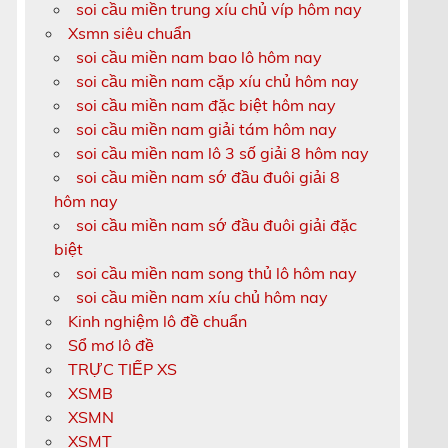
soi cầu miền trung xíu chủ víp hôm nay
Xsmn siêu chuẩn
soi cầu miền nam bao lô hôm nay
soi cầu miền nam cặp xíu chủ hôm nay
soi cầu miền nam đặc biệt hôm nay
soi cầu miền nam giải tám hôm nay
soi cầu miền nam lô 3 số giải 8 hôm nay
soi cầu miền nam sớ đầu đuôi giải 8
hôm nay
soi cầu miền nam sớ đầu đuôi giải đặc
biệt
soi cầu miền nam song thủ lô hôm nay
soi cầu miền nam xíu chủ hôm nay
Kinh nghiệm lô đề chuẩn
Sổ mơ lô đề
TRỰC TIẾP XS
XSMB
XSMN
XSMT