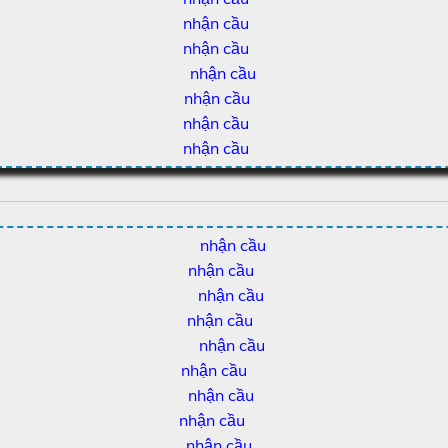
nhận cầu
nhận cầu
nhận cầu
nhận cầu
nhận cầu
nhận cầu
nhận cầu
nhận cầu
nhận cầu
nhận cầu
nhận cầu
nhận cầu
nhận cầu
nhận cầu
nhận cầu