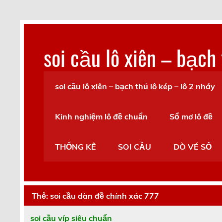
Skip
to
content
soi cầu lô xiên – bạch
soi cầu lô xiên – bạch thủ lô kép – bạch thủ lô 2 
soi cầu lô xiên – bạch thủ lô kép – lô 2 nháy
Kinh nghiệm lô đề chuẩn
Sổ mơ lô đề
THỐNG KÊ
SOI CẦU
DÒ VÉ SỐ
Thẻ:
soi cầu dàn đề chính xác 777
soi cầu víp siêu chuẩn