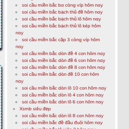
soi cầu miền bắc ba càng víp hôm nay
soi cầu miền bắc bạch thủ đề hôm nay
soi cầu miền bắc bạch thủ lô hôm nay
soi cầu miền bắc bạch thủ lô kép hôm
nay
soi cầu miền bắc cặp 3 càng víp hôm
nay
soi cầu miền bắc dàn đề 4 con hôm nay
soi cầu miền bắc dàn đề 6 con hôm nay
soi cầu miền bắc dàn đề 8 con hôm nay
soi cầu miền bắc dàn đề 10 con hôm
nay
soi cầu miền bắc dàn lô 10 con hôm nay
soi cầu miền bắc dàn lô 4 con hôm nay
soi cầu miền bắc dàn lô 6 con hôm nay
Xsmb siêu đẹp
soi cầu miền bắc dàn lô 8 con hôm nay
soi cầu miền bắc đề đầu đuôi hôm nay