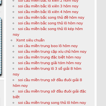
soi cầu miền bắc lô xiên 2 hôm nay
soi cầu miền bắc lô xiên 3 hôm nay
soi cầu miền bắc lô xiên 4 hôm nay
soi cầu miền bắc song thủ đề hôm nay
soi cầu miền bắc song thủ lô hôm nay
soi cầu miền bắc song thủ lô kép hôm
nay
Xsmt siêu chuẩn
soi cầu miền trung bao lô hôm nay
soi cầu miền trung cặp xíu chủ hôm nay
soi cầu miền trung đặc biệt hôm nay
soi cầu miền trung giải tám hôm nay
soi cầu miền trung lô 3 số giải 8 hôm
nay
soi cầu miền trung sớ đầu đuôi giải 8
hôm nay
soi cầu miền trung sớ đầu đuôi giải đặc
biệt
soi cầu miền trung song thủ lô hôm nay