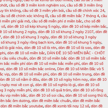
 phát
,
cầu số đề 3 miền kinh nghiệm soi
,
cầu số đề 3 miền ông
uy tín không
,
cầu số đề 3 miền yên bái
,
cầu số đề chính xác 24
,
cầu số đề chính xác không lỗ
,
cầu số đề miền bắc 7 tháng 4
,
cầu
ề miễn phí giải mã
,
cầu số đề miễn phí ơ miền bắc
,
cho số đề
 số
,
dàn đề 10 số kép khung 5 ngày
,
dàn đề 10 số kép miền bắc
,
ề 10 số khung 2 ngày
,
dàn đề 10 số khung 2 ngày 2107
,
dàn đề
7
,
dàn đề 10 số khung 3 ngày
,
dàn đề 10 số khung 3 ngày
 số khung 3 ngày rồng bạch kim
,
dàn đề 10 số khung 5 ngày
,
số là giải nào
,
dàn đề 10 số là ntn
,
dàn đề 10 số là sao
,
dàn đề
phi
,
dàn đề 10 số miền bắc
,
DÀN ĐỀ 10 SỐ MIỀN BẮC - CHỐT
i cầu siêu chuẩn
,
dàn đề 10 số miền bắc dàn đề 10 số miền bắc
ền bắc miễn phí dàn đề 10 số miền bắc miễn phí
,
dàn đề 10 số
mai
,
dàn đề 10 số miền bắc online
,
Dàn đề 10 số Miền Bắc và 5
ắc vip
,
dàn đề 10 số miễn phí
,
dàn đề 10 số miền trung
,
dàn đề
dàn đề 10 số nằm ở đâu
,
dàn đề 10 số ngày hôm nay
,
dàn đề 10
 ngày mai về con gì
,
dàn đề 10 số nghĩa là gì
,
dàn đề 10 số
ng 3 ngày miễn phí
,
dàn đề 10 số quả trám
,
dàn đề 10 số rồng
iêu vip miền bắc
,
dàn đề 10 số soi cầu
,
dàn đề 10 số song thủ lô
,
iền bắc âm dương
,
dàn đề miền bắc chuẩn
,
dàn đề miền bắc
,
dàn đề miền bắc youtube
,
dàn đề xsmb tối nay 12 số
,
dàn đề