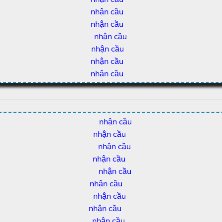
nhận cầu
nhận cầu
nhận cầu
nhận cầu
nhận cầu
nhận cầu
nhận cầu
nhận cầu
nhận cầu
nhận cầu
nhận cầu
nhận cầu
nhận cầu
nhận cầu
nhận cầu