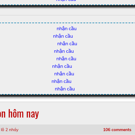
nhận cầu
nhận cầu
nhận cầu
nhận cầu
nhận cầu
nhận cầu
nhận cầu
nhận cầu
nhận cầu
on hôm nay
 lô 2 nháy
106 comments