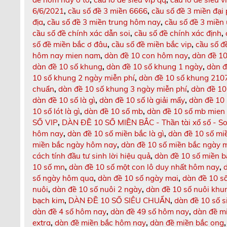
6/6/2021
,
cầu số đề 3 miền 6666
,
cầu số đề 3 miền đại
địa
,
cầu số đề 3 miền trung hôm nay
,
cầu số đề 3 miền 
cầu số đề chính xác dẫn soi
,
cầu số đề chính xác định
,
số đề miền bắc ơ đâu
,
cầu số đề miền bắc vip
,
cầu số đ
hôm nay mien nam
,
dàn đề 10 con hôm nay
,
dàn đề 10
dàn đề 10 số khung
,
dàn đề 10 số khung 1 ngày
,
dàn đ
10 số khung 2 ngày miễn phí
,
dàn đề 10 số khung 210
chuẩn
,
dàn đề 10 số khung 3 ngày miễn phí
,
dàn đề 10
dàn đề 10 số là gì
,
dàn đề 10 số là giải mấy
,
dàn đề 10 
10 số lót là gì
,
dàn đề 10 số mb
,
dàn đề 10 số mb mien 
SỐ VIP
,
DÀN ĐỀ 10 SỐ MIỀN BẮC - Thần tài xổ số - So
hôm nay
,
dàn đề 10 số miền bắc là gì
,
dàn đề 10 số mi
miền bắc ngày hôm nay
,
dàn đề 10 số miền bắc ngày 
cách tính đầu tư sinh lời hiệu quả
,
dàn đề 10 số miền b
10 số mn
,
dàn đề 10 số một con lô duy nhất hôm nay
,
số ngày hôm qua
,
dàn đề 10 số ngày mai
,
dàn đề 10 số
nuôi
,
dàn đề 10 số nuôi 2 ngày
,
dàn đề 10 số nuôi khu
bạch kim
,
DÀN ĐỀ 10 SỐ SIÊU CHUẨN
,
dàn đề 10 số s
dàn đề 4 số hôm nay
,
dàn đề 49 số hôm nay
,
dàn đề m
extra
,
dàn đề miền bắc hôm nay
,
dàn đề miền bắc ong