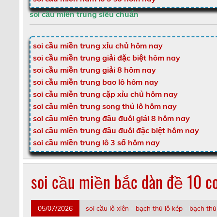
soi cầu miền trung siêu chuẩn
soi cầu miền trung xỉu chủ hôm nay
soi cầu miền trung giải đặc biệt hôm nay
soi cầu miền trung giải 8 hôm nay
soi cầu miền trung bao lô hôm nay
soi cầu miền trung cặp xỉu chủ hôm nay
soi cầu miền trung song thủ lô hôm nay
soi cầu miền trung đầu đuôi giải 8 hôm nay
soi cầu miền trung đầu đuôi đặc biệt hôm nay
soi cầu miền trung lô 3 số hôm nay
soi cầu miền bắc dàn đề 10 c
05/07/2026
soi cầu lô xiên - bạch thủ lô kép - bạch thủ