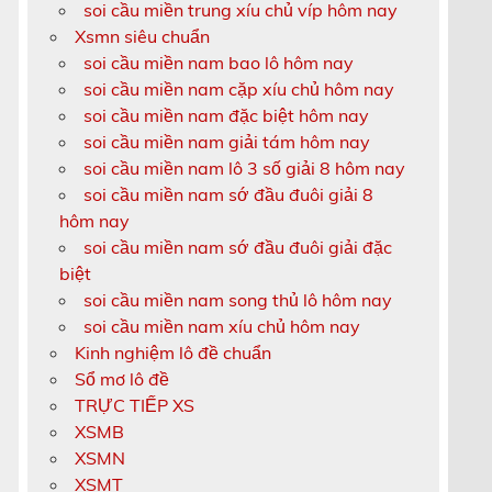
soi cầu miền trung xíu chủ víp hôm nay
Xsmn siêu chuẩn
soi cầu miền nam bao lô hôm nay
soi cầu miền nam cặp xíu chủ hôm nay
soi cầu miền nam đặc biệt hôm nay
soi cầu miền nam giải tám hôm nay
soi cầu miền nam lô 3 số giải 8 hôm nay
soi cầu miền nam sớ đầu đuôi giải 8
hôm nay
soi cầu miền nam sớ đầu đuôi giải đặc
biệt
soi cầu miền nam song thủ lô hôm nay
soi cầu miền nam xíu chủ hôm nay
Kinh nghiệm lô đề chuẩn
Sổ mơ lô đề
TRỰC TIẾP XS
XSMB
XSMN
XSMT