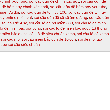
ề chính xác rồng
,
soi cầu dàn đề chính xác ướt
,
soi cầu dàn đề
n đề hôm nay chính xác nhất
,
soi cầu dàn đề hôm nay youtube
,
huẩn ưu đãi
,
soi cầu dàn đề tối nay 100
,
soi cầu dàn đề tối nay
nay online miễn phí
,
soi cầu dàn đề xổ số âm dương
,
soi cầu dàn
,
soi cầu đề 4 số
,
soi cầu lô đề ba miền 888
,
soi cầu lô đề miền
 lô đề miền bắc giờ vàng
,
soi cầu lô đề miền bắc ngày 13 tháng
ề miền bắc ơi
,
soi cầu lô đề siêu chuẩn xsmb
,
soi cầu lô đề xsmb
,
soi cầu mb
,
soi cầu miền bắc dàn đề 10 con
,
soi đề mb
,
tập
tube soi cầu siêu chuẩn