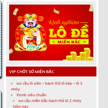
VIP CHỐT SỐ MIỀN BẮC
soi cầu lô xiên – bạch thủ lô kép – lô 2
nháy
Xsmb siêu chuẩn
soi cầu miền bắc bạch thủ lô 2 nháy
hôm nay