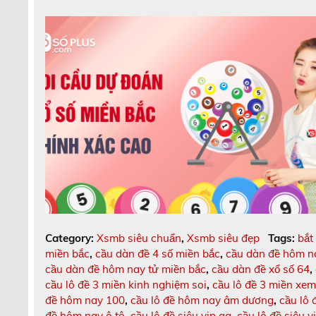
Category:
Xsmb siêu chuẩn
,
Xsmb siêu đẹp
Tags:
bắt
miền bắc
,
cầu dàn đề 4 số miền bắc
,
cầu dàn đề hôm n
cầu dàn đề hôm nay tử miền bắc
,
cầu dàn đề xổ số 64
,
cầu lô đề 3 miền kinh nghiệm soi
,
cầu lô đề 3 miền xe
đề hôm nay 100
,
cầu lô đề hôm nay âm dương
,
cầu lô 
đề hôm nay ô tô
,
cầu lô đề siêu vip qq
,
cầu lô đề siêu v