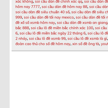
xác không
,
soi cầu dàn đề chính xác qq
,
soi cầu dàn đ
hôm nay 7777
,
soi cầu dàn đề hôm nay 88
,
soi cầu dà
soi cầu dàn đề siêu chuẩn 40 số
,
soi cầu dàn đề siêu c
999
,
soi cầu dàn đề tối nay mexico
,
soi cầu dàn đề tối 
đề xổ số xsmb hôm nay
,
soi cầu dàn đề xsmb an giang
bắc 888
,
soi cầu lô đề miền bắc chính xác 100
,
soi cầu
6
,
soi cầu lô đề miền bắc ngày 22 tháng 6
,
soi cầu lô đ
2 nháy
,
soi cầu lô đề xsmb 99
,
soi cầu lô đề xsmb là gì
đoàn cao thủ cho số đề hôm nay
,
xin số đề ông tà
,
you