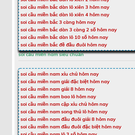
soi cầu miền bắc dàn lô xiên 3 hôm nay
soi cầu miền bắc dàn lô xiên 4 hôm nay
soi cầu miền bắc 3 càng hôm nay
soi cầu miền bắc dàn 3 càng 2 số hôm nay
soi cầu miền bắc dàn lô 10 số hôm nay
soi cầu miền bắc đề đầu đuôi hôm nay
soi cầu miền nam siêu chuẩn
soi cầu miền nam xỉu chủ hôm nay
soi cầu miền nam giải đặc biệt hôm nay
soi cầu miền nam giải 8 hôm nay
soi cầu miền nam bao lô hôm nay
soi cầu miền nam cặp xỉu chủ hôm nay
soi cầu miền nam song thủ lô hôm nay
soi cầu miền nam đầu đuôi giải 8 hôm nay
soi cầu miền nam đầu đuôi đặc biệt hôm nay
soi cầu miền nam lô 3 số hôm nay