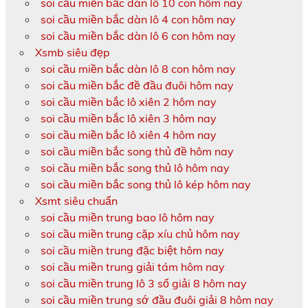
soi cầu miền bắc dàn lô 10 con hôm nay
soi cầu miền bắc dàn lô 4 con hôm nay
soi cầu miền bắc dàn lô 6 con hôm nay
Xsmb siêu đẹp
soi cầu miền bắc dàn lô 8 con hôm nay
soi cầu miền bắc đề đầu đuôi hôm nay
soi cầu miền bắc lô xiên 2 hôm nay
soi cầu miền bắc lô xiên 3 hôm nay
soi cầu miền bắc lô xiên 4 hôm nay
soi cầu miền bắc song thủ đề hôm nay
soi cầu miền bắc song thủ lô hôm nay
soi cầu miền bắc song thủ lô kép hôm nay
Xsmt siêu chuẩn
soi cầu miền trung bao lô hôm nay
soi cầu miền trung cặp xíu chủ hôm nay
soi cầu miền trung đặc biệt hôm nay
soi cầu miền trung giải tám hôm nay
soi cầu miền trung lô 3 số giải 8 hôm nay
soi cầu miền trung sớ đầu đuôi giải 8 hôm nay