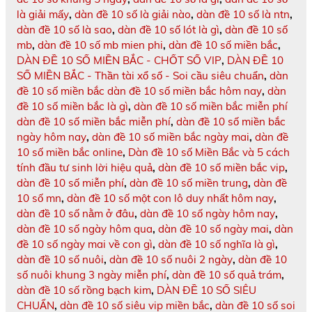
là giải mấy
,
dàn đề 10 số là giải nào
,
dàn đề 10 số là ntn
,
dàn đề 10 số là sao
,
dàn đề 10 số lót là gì
,
dàn đề 10 số
mb
,
dàn đề 10 số mb mien phi
,
dàn đề 10 số miền bắc
,
DÀN ĐỀ 10 SỐ MIỀN BẮC - CHỐT SỐ VIP
,
DÀN ĐỀ 10
SỐ MIỀN BẮC - Thần tài xổ số - Soi cầu siêu chuẩn
,
dàn
đề 10 số miền bắc dàn đề 10 số miền bắc hôm nay
,
dàn
đề 10 số miền bắc là gì
,
dàn đề 10 số miền bắc miễn phí
dàn đề 10 số miền bắc miễn phí
,
dàn đề 10 số miền bắc
ngày hôm nay
,
dàn đề 10 số miền bắc ngày mai
,
dàn đề
10 số miền bắc online
,
Dàn đề 10 số Miền Bắc và 5 cách
tính đầu tư sinh lời hiệu quả
,
dàn đề 10 số miền bắc vip
,
dàn đề 10 số miễn phí
,
dàn đề 10 số miền trung
,
dàn đề
10 số mn
,
dàn đề 10 số một con lô duy nhất hôm nay
,
dàn đề 10 số nằm ở đâu
,
dàn đề 10 số ngày hôm nay
,
dàn đề 10 số ngày hôm qua
,
dàn đề 10 số ngày mai
,
dàn
đề 10 số ngày mai về con gì
,
dàn đề 10 số nghĩa là gì
,
dàn đề 10 số nuôi
,
dàn đề 10 số nuôi 2 ngày
,
dàn đề 10
số nuôi khung 3 ngày miễn phí
,
dàn đề 10 số quả trám
,
dàn đề 10 số rồng bạch kim
,
DÀN ĐỀ 10 SỐ SIÊU
CHUẨN
,
dàn đề 10 số siêu vip miền bắc
,
dàn đề 10 số soi