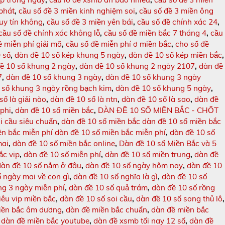
 phát
,
cầu số đề 3 miền kinh nghiệm soi
,
cầu số đề 3 miền ông
uy tín không
,
cầu số đề 3 miền yên bái
,
cầu số đề chính xác 24
,
cầu số đề chính xác không lỗ
,
cầu số đề miền bắc 7 tháng 4
,
cầu
ề miễn phí giải mã
,
cầu số đề miễn phí ơ miền bắc
,
cho số đề
 số
,
dàn đề 10 số kép khung 5 ngày
,
dàn đề 10 số kép miền bắc
,
ề 10 số khung 2 ngày
,
dàn đề 10 số khung 2 ngày 2107
,
dàn đề
7
,
dàn đề 10 số khung 3 ngày
,
dàn đề 10 số khung 3 ngày
 số khung 3 ngày rồng bạch kim
,
dàn đề 10 số khung 5 ngày
,
số là giải nào
,
dàn đề 10 số là ntn
,
dàn đề 10 số là sao
,
dàn đề
phi
,
dàn đề 10 số miền bắc
,
DÀN ĐỀ 10 SỐ MIỀN BẮC - CHỐT
i cầu siêu chuẩn
,
dàn đề 10 số miền bắc dàn đề 10 số miền bắc
ền bắc miễn phí dàn đề 10 số miền bắc miễn phí
,
dàn đề 10 số
mai
,
dàn đề 10 số miền bắc online
,
Dàn đề 10 số Miền Bắc và 5
ắc vip
,
dàn đề 10 số miễn phí
,
dàn đề 10 số miền trung
,
dàn đề
dàn đề 10 số nằm ở đâu
,
dàn đề 10 số ngày hôm nay
,
dàn đề 10
 ngày mai về con gì
,
dàn đề 10 số nghĩa là gì
,
dàn đề 10 số
ng 3 ngày miễn phí
,
dàn đề 10 số quả trám
,
dàn đề 10 số rồng
iêu vip miền bắc
,
dàn đề 10 số soi cầu
,
dàn đề 10 số song thủ lô
,
iền bắc âm dương
,
dàn đề miền bắc chuẩn
,
dàn đề miền bắc
,
dàn đề miền bắc youtube
,
dàn đề xsmb tối nay 12 số
,
dàn đề