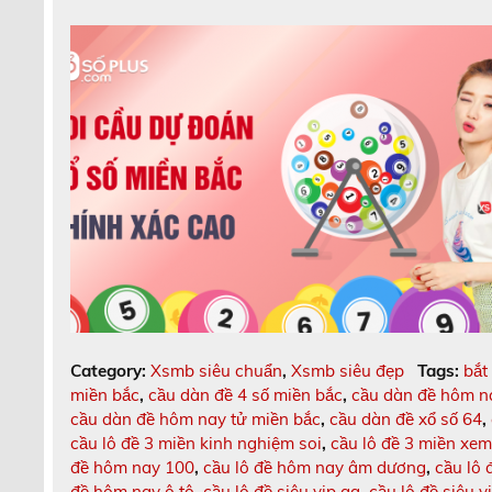
Category:
Xsmb siêu chuẩn
,
Xsmb siêu đẹp
Tags:
bắt
miền bắc
,
cầu dàn đề 4 số miền bắc
,
cầu dàn đề hôm n
cầu dàn đề hôm nay tử miền bắc
,
cầu dàn đề xổ số 64
,
cầu lô đề 3 miền kinh nghiệm soi
,
cầu lô đề 3 miền xe
đề hôm nay 100
,
cầu lô đề hôm nay âm dương
,
cầu lô 
đề hôm nay ô tô
,
cầu lô đề siêu vip qq
,
cầu lô đề siêu v