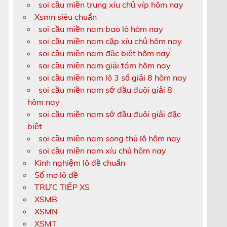
soi cầu miền trung xíu chủ víp hôm nay
Xsmn siêu chuẩn
soi cầu miền nam bao lô hôm nay
soi cầu miền nam cặp xíu chủ hôm nay
soi cầu miền nam đặc biệt hôm nay
soi cầu miền nam giải tám hôm nay
soi cầu miền nam lô 3 số giải 8 hôm nay
soi cầu miền nam sớ đầu đuôi giải 8
hôm nay
soi cầu miền nam sớ đầu đuôi giải đặc
biệt
soi cầu miền nam song thủ lô hôm nay
soi cầu miền nam xíu chủ hôm nay
Kinh nghiệm lô đề chuẩn
Sổ mơ lô đề
TRỰC TIẾP XS
XSMB
XSMN
XSMT