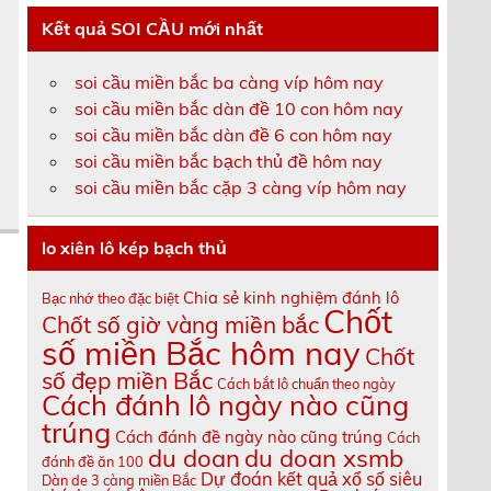
Kết quả SOI CẦU mới nhất
soi cầu miền bắc ba càng víp hôm nay
soi cầu miền bắc dàn đề 10 con hôm nay
soi cầu miền bắc dàn đề 6 con hôm nay
soi cầu miền bắc bạch thủ đề hôm nay
soi cầu miền bắc cặp 3 càng víp hôm nay
lo xiên lô kép bạch thủ
Chia sẻ kinh nghiệm đánh lô
Bạc nhớ theo đặc biệt
Chốt
Chốt số giờ vàng miền bắc
số miền Bắc hôm nay
Chốt
số đẹp miền Bắc
Cách bắt lô chuẩn theo ngày
Cách đánh lô ngày nào cũng
trúng
Cách đánh đề ngày nào cũng trúng
Cách
du doan
du doan xsmb
đánh đề ăn 100
Dự đoán kết quả xổ số siêu
Dàn de 3 càng miền Bắc