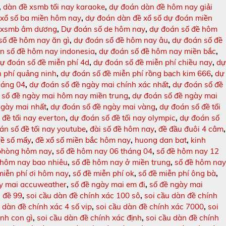
,
dàn đề xsmb tối nay karaoke
,
dự đoán dàn đề hôm nay giải
 xổ số ba miền hôm nay
,
dự đoán dàn đề xổ số dự đoán miền
 xsmb âm dương
,
Dự đoán số de hôm nay
,
dự đoán số đề hôm
số đề hôm nay ăn gì
,
dự đoán số đề hôm nay âu
,
dự đoán số đề
n số đề hôm nay indonesia
,
dự đoán số đề hôm nay miền bắc
,
ự đoán số đề miễn phí 4d
,
dự đoán số đề miễn phí chiều nay
,
d
n phí quảng ninh
,
dự đoán số đề miễn phí rồng bạch kim 666
,
dự
háng 04
,
dự đoán số đề ngày mai chính xác nhất
,
dự đoán số đề
 số đề ngày mai hôm nay miền trung
,
dự đoán số đề ngày mai
ngày mai nhất
,
dự đoán số đề ngày mai vàng
,
dự đoán số đề tối
 đề tối nay everton
,
dự đoán số đề tối nay olympic
,
dự đoán số
án số đề tối nay youtube
,
đài số đề hôm nay
,
đề đầu đuôi 4 câm
,
về số mấy
,
đề xổ số miền bắc hôm nay
,
huong dan bat
,
kinh
 phòng hôm nay
,
số đề hôm nay 06 tháng 04
,
số đề hôm nay 12
 hôm nay bao nhiêu
,
số đề hôm nay ở miền trung
,
số đề hôm na
miễn phí ơi hôm nay
,
số đề miễn phí ok
,
số đề miễn phí ông bà
,
ày mai accuweather
,
số đề ngày mai em đi
,
số đề ngày mai
n đề 99
,
soi cầu dàn đề chính xác 100 sô
,
soi cầu dàn đề chính
 dàn đề chính xác 4 số vip
,
soi cầu dàn đề chính xác 7000
,
soi
ánh con gì
,
soi cầu dàn đề chính xác định
,
soi cầu dàn đề chính