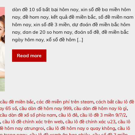
dàn đề 10 số bất bại hôm nay, xin số đề ba miền hôm
nay, đề hom nay, kết quả đề miền bắc, số đề miền nam
hôm nay, xin số đề 3 miền, dự đoán đề miền bắc hôm
nay, dan de 20 so hom nay, đoán số đề, đề miền bắc
ngày hôm nay, xổ số đề hôm […]
Read more
 cầu đề miền bắc
,
các đề miễn phí trên steam
,
cách bắt cầu lô đề
ay 65 số
,
cầu dàn đề hôm nay 999
,
cầu dàn đề hôm nay là gì
,
cầu dàn đề xổ số phía nam
,
cầu lô đê
,
cầu lô đề 3 miền 9/7/2
,
m
,
cầu lô đề chính xác trên web
,
cầu lô đề chính xác u23
,
cầu lô
đề hôm nay atrungroi
,
cầu lô đề hôm nay o quay không
,
cầu lô
ip trong ngay
,
cầu lô đề xsmb ăn bao nhiêu
,
cầu số đề 3 miền