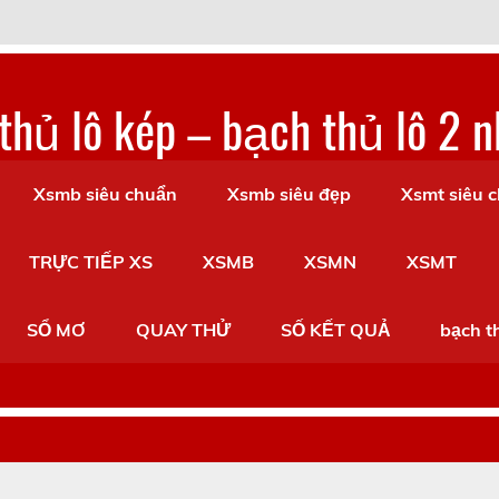
 thủ lô kép – bạch thủ lô 2 
nháy
Xsmb siêu chuẩn
Xsmb siêu đẹp
Xsmt siêu 
TRỰC TIẾP XS
XSMB
XSMN
XSMT
SỔ MƠ
QUAY THỬ
SỐ KẾT QUẢ
bạch t