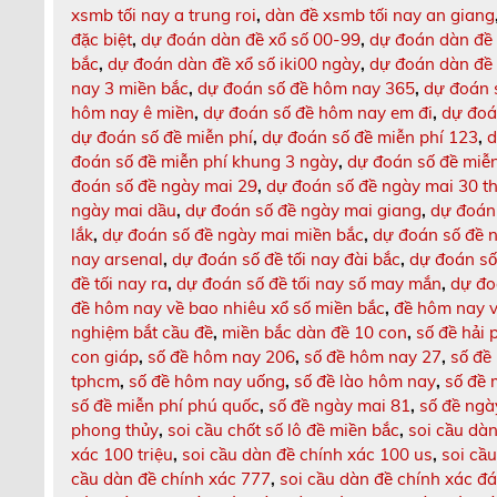
xsmb tối nay a trung roi
,
dàn đề xsmb tối nay an giang
đặc biệt
,
dự đoán dàn đề xổ số 00-99
,
dự đoán dàn đề
bắc
,
dự đoán dàn đề xổ số iki00 ngày
,
dự đoán dàn đề
nay 3 miền bắc
,
dự đoán số đề hôm nay 365
,
dự đoán 
hôm nay ê miền
,
dự đoán số đề hôm nay em đi
,
dự đoá
dự đoán số đề miễn phí
,
dự đoán số đề miễn phí 123
,
d
đoán số đề miễn phí khung 3 ngày
,
dự đoán số đề miễ
đoán số đề ngày mai 29
,
dự đoán số đề ngày mai 30 t
ngày mai dầu
,
dự đoán số đề ngày mai giang
,
dự đoán
lắk
,
dự đoán số đề ngày mai miền bắc
,
dự đoán số đề 
nay arsenal
,
dự đoán số đề tối nay đài bắc
,
dự đoán số
đề tối nay ra
,
dự đoán số đề tối nay số may mắn
,
dự đo
đề hôm nay về bao nhiêu xổ số miền bắc
,
đề hôm nay 
nghiệm bắt cầu đề
,
miền bắc dàn đề 10 con
,
số đề hải
con giáp
,
số đề hôm nay 206
,
số đề hôm nay 27
,
số đề
tphcm
,
số đề hôm nay uống
,
số đề lào hôm nay
,
số đề 
số đề miễn phí phú quốc
,
số đề ngày mai 81
,
số đề ng
phong thủy
,
soi cầu chốt số lô đề miền bắc
,
soi cầu dà
xác 100 triệu
,
soi cầu dàn đề chính xác 100 us
,
soi cầu
cầu dàn đề chính xác 777
,
soi cầu dàn đề chính xác đ