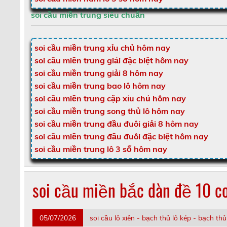
soi cầu miền trung siêu chuẩn
soi cầu miền trung xỉu chủ hôm nay
soi cầu miền trung giải đặc biệt hôm nay
soi cầu miền trung giải 8 hôm nay
soi cầu miền trung bao lô hôm nay
soi cầu miền trung cặp xỉu chủ hôm nay
soi cầu miền trung song thủ lô hôm nay
soi cầu miền trung đầu đuôi giải 8 hôm nay
soi cầu miền trung đầu đuôi đặc biệt hôm nay
soi cầu miền trung lô 3 số hôm nay
soi cầu miền bắc dàn đề 10 c
05/07/2026
soi cầu lô xiên - bạch thủ lô kép - bạch thủ