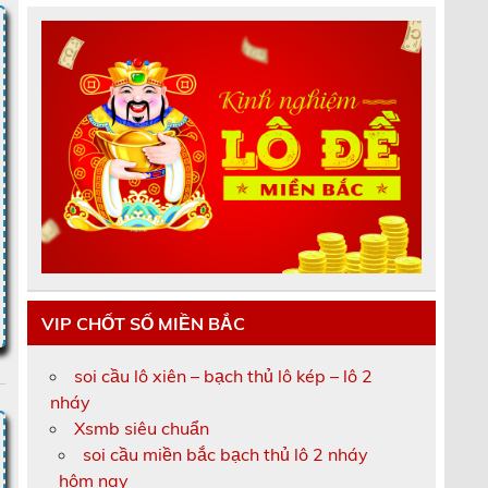
VIP CHỐT SỐ MIỀN BẮC
soi cầu lô xiên – bạch thủ lô kép – lô 2
nháy
Xsmb siêu chuẩn
soi cầu miền bắc bạch thủ lô 2 nháy
hôm nay