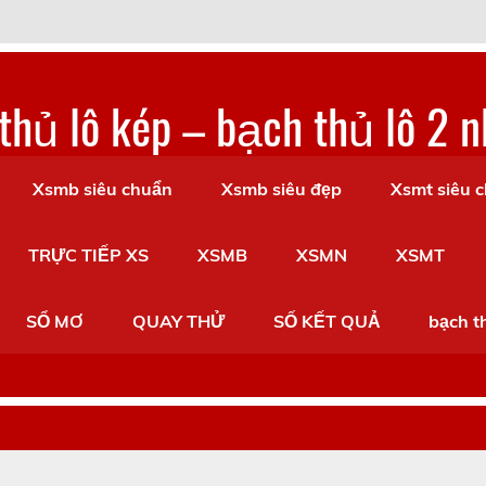
 thủ lô kép – bạch thủ lô 2 
nháy
Xsmb siêu chuẩn
Xsmb siêu đẹp
Xsmt siêu 
TRỰC TIẾP XS
XSMB
XSMN
XSMT
SỔ MƠ
QUAY THỬ
SỐ KẾT QUẢ
bạch t