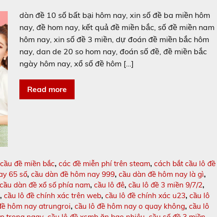
dàn đề 10 số bất bại hôm nay, xin số đề ba miền hôm
nay, đề hom nay, kết quả đề miền bắc, số đề miền nam
hôm nay, xin số đề 3 miền, dự đoán đề miền bắc hôm
nay, dan de 20 so hom nay, đoán số đề, đề miền bắc
ngày hôm nay, xổ số đề hôm […]
Read more
 cầu đề miền bắc
,
các đề miễn phí trên steam
,
cách bắt cầu lô đề
ay 65 số
,
cầu dàn đề hôm nay 999
,
cầu dàn đề hôm nay là gì
,
cầu dàn đề xổ số phía nam
,
cầu lô đê
,
cầu lô đề 3 miền 9/7/2
,
m
,
cầu lô đề chính xác trên web
,
cầu lô đề chính xác u23
,
cầu lô
đề hôm nay atrungroi
,
cầu lô đề hôm nay o quay không
,
cầu lô
ip trong ngay
,
cầu lô đề xsmb ăn bao nhiêu
,
cầu số đề 3 miền