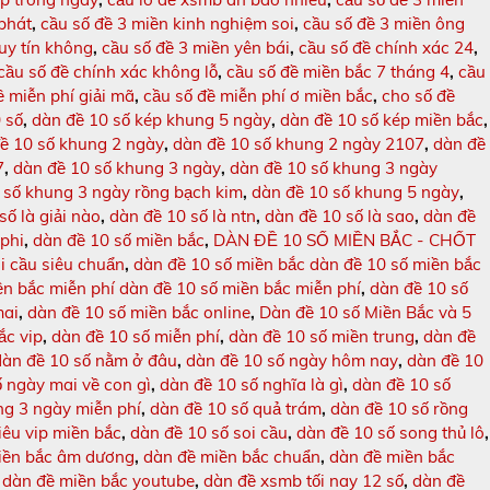
 phát
,
cầu số đề 3 miền kinh nghiệm soi
,
cầu số đề 3 miền ông
uy tín không
,
cầu số đề 3 miền yên bái
,
cầu số đề chính xác 24
,
cầu số đề chính xác không lỗ
,
cầu số đề miền bắc 7 tháng 4
,
cầu
ề miễn phí giải mã
,
cầu số đề miễn phí ơ miền bắc
,
cho số đề
 số
,
dàn đề 10 số kép khung 5 ngày
,
dàn đề 10 số kép miền bắc
,
ề 10 số khung 2 ngày
,
dàn đề 10 số khung 2 ngày 2107
,
dàn đề
7
,
dàn đề 10 số khung 3 ngày
,
dàn đề 10 số khung 3 ngày
 số khung 3 ngày rồng bạch kim
,
dàn đề 10 số khung 5 ngày
,
số là giải nào
,
dàn đề 10 số là ntn
,
dàn đề 10 số là sao
,
dàn đề
phi
,
dàn đề 10 số miền bắc
,
DÀN ĐỀ 10 SỐ MIỀN BẮC - CHỐT
i cầu siêu chuẩn
,
dàn đề 10 số miền bắc dàn đề 10 số miền bắc
ền bắc miễn phí dàn đề 10 số miền bắc miễn phí
,
dàn đề 10 số
mai
,
dàn đề 10 số miền bắc online
,
Dàn đề 10 số Miền Bắc và 5
ắc vip
,
dàn đề 10 số miễn phí
,
dàn đề 10 số miền trung
,
dàn đề
dàn đề 10 số nằm ở đâu
,
dàn đề 10 số ngày hôm nay
,
dàn đề 10
 ngày mai về con gì
,
dàn đề 10 số nghĩa là gì
,
dàn đề 10 số
ng 3 ngày miễn phí
,
dàn đề 10 số quả trám
,
dàn đề 10 số rồng
iêu vip miền bắc
,
dàn đề 10 số soi cầu
,
dàn đề 10 số song thủ lô
,
iền bắc âm dương
,
dàn đề miền bắc chuẩn
,
dàn đề miền bắc
,
dàn đề miền bắc youtube
,
dàn đề xsmb tối nay 12 số
,
dàn đề