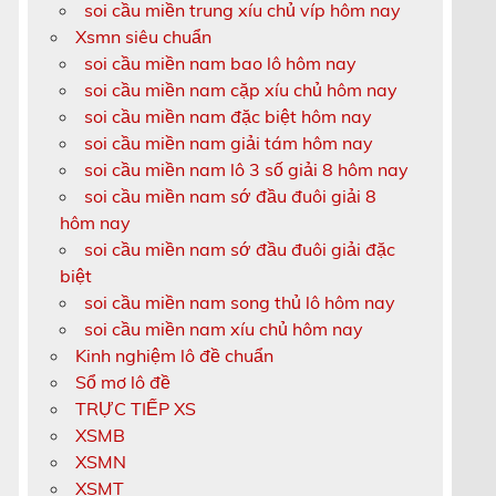
soi cầu miền trung xíu chủ víp hôm nay
Xsmn siêu chuẩn
soi cầu miền nam bao lô hôm nay
soi cầu miền nam cặp xíu chủ hôm nay
soi cầu miền nam đặc biệt hôm nay
soi cầu miền nam giải tám hôm nay
soi cầu miền nam lô 3 số giải 8 hôm nay
soi cầu miền nam sớ đầu đuôi giải 8
hôm nay
soi cầu miền nam sớ đầu đuôi giải đặc
biệt
soi cầu miền nam song thủ lô hôm nay
soi cầu miền nam xíu chủ hôm nay
Kinh nghiệm lô đề chuẩn
Sổ mơ lô đề
TRỰC TIẾP XS
XSMB
XSMN
XSMT