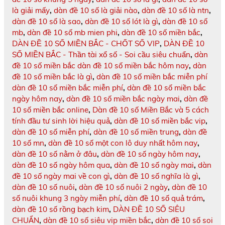
là giải mấy
,
dàn đề 10 số là giải nào
,
dàn đề 10 số là ntn
,
dàn đề 10 số là sao
,
dàn đề 10 số lót là gì
,
dàn đề 10 số
mb
,
dàn đề 10 số mb mien phi
,
dàn đề 10 số miền bắc
,
DÀN ĐỀ 10 SỐ MIỀN BẮC - CHỐT SỐ VIP
,
DÀN ĐỀ 10
SỐ MIỀN BẮC - Thần tài xổ số - Soi cầu siêu chuẩn
,
dàn
đề 10 số miền bắc dàn đề 10 số miền bắc hôm nay
,
dàn
đề 10 số miền bắc là gì
,
dàn đề 10 số miền bắc miễn phí
dàn đề 10 số miền bắc miễn phí
,
dàn đề 10 số miền bắc
ngày hôm nay
,
dàn đề 10 số miền bắc ngày mai
,
dàn đề
10 số miền bắc online
,
Dàn đề 10 số Miền Bắc và 5 cách
tính đầu tư sinh lời hiệu quả
,
dàn đề 10 số miền bắc vip
,
dàn đề 10 số miễn phí
,
dàn đề 10 số miền trung
,
dàn đề
10 số mn
,
dàn đề 10 số một con lô duy nhất hôm nay
,
dàn đề 10 số nằm ở đâu
,
dàn đề 10 số ngày hôm nay
,
dàn đề 10 số ngày hôm qua
,
dàn đề 10 số ngày mai
,
dàn
đề 10 số ngày mai về con gì
,
dàn đề 10 số nghĩa là gì
,
dàn đề 10 số nuôi
,
dàn đề 10 số nuôi 2 ngày
,
dàn đề 10
số nuôi khung 3 ngày miễn phí
,
dàn đề 10 số quả trám
,
dàn đề 10 số rồng bạch kim
,
DÀN ĐỀ 10 SỐ SIÊU
CHUẨN
,
dàn đề 10 số siêu vip miền bắc
,
dàn đề 10 số soi