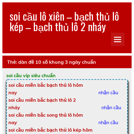
Skip
to
soi cầu lô xiên – bạch thủ lô
content
kép – bạch thủ lô 2 nháy
soi cầu lô xiên – bạch thủ lô kép – bạch thủ lô 2 nháy
Thẻ:
dàn đề 10 số khung 3 ngày chuẩn
soi cầu víp siêu chuẩn
soi cầu miền bắc bạch thủ lô hôm
nay
nhận cầu
soi cầu miền bắc bạch thủ lô 2
nháy
nhận cầu
soi cầu miền bắc song thủ lô hôm
nay
nhận cầu
soi cầu miền bắc bạch thủ lô kép hôm