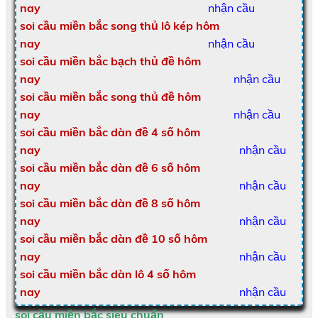
nay
nhận cầu
soi cầu miền bắc song thủ lô kép hôm
nay
nhận cầu
soi cầu miền bắc bạch thủ đề hôm
nay
nhận cầu
soi cầu miền bắc song thủ đề hôm
nay
nhận cầu
soi cầu miền bắc dàn đề 4 số hôm
nay
nhận cầu
soi cầu miền bắc dàn đề 6 số hôm
nay
nhận cầu
soi cầu miền bắc dàn đề 8 số hôm
nay
nhận cầu
soi cầu miền bắc dàn đề 10 số hôm
nay
nhận cầu
soi cầu miền bắc dàn lô 4 số hôm
nay
nhận cầu
soi cầu miền bắc siêu chuẩn