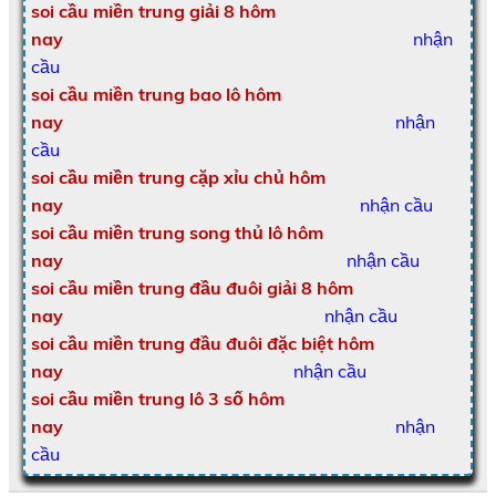
soi cầu miền trung giải 8 hôm
nay
nhận
cầu
soi cầu miền trung bao lô hôm
nay
nhận
cầu
soi cầu miền trung cặp xỉu chủ hôm
nay
nhận cầu
soi cầu miền trung song thủ lô hôm
nay
nhận cầu
soi cầu miền trung đầu đuôi giải 8 hôm
nay
nhận cầu
soi cầu miền trung đầu đuôi đặc biệt hôm
nay
nhận cầu
soi cầu miền trung lô 3 số hôm
nay
nhận
cầu