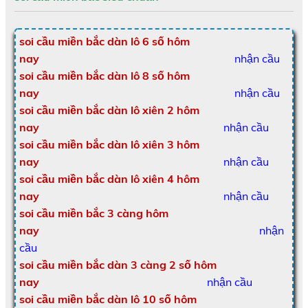
soi cầu miền bắc dàn lô 6 số hôm
nay
nhận cầu
soi cầu miền bắc dàn lô 8 số hôm
nay
nhận cầu
soi cầu miền bắc dàn lô xiên 2 hôm
nay
nhận cầu
soi cầu miền bắc dàn lô xiên 3 hôm
nay
nhận cầu
soi cầu miền bắc dàn lô xiên 4 hôm
nay
nhận cầu
soi cầu miền bắc 3 càng hôm
nay
nhận
cầu
soi cầu miền bắc dàn 3 càng 2 số hôm
nay
nhận cầu
soi cầu miền bắc dàn lô 10 số hôm