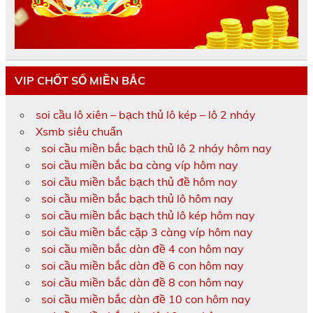
VIP CHỐT SỐ MIỀN BẮC
soi cầu lô xiên – bạch thủ lô kép – lô 2 nháy
Xsmb siêu chuẩn
soi cầu miền bắc bạch thủ lô 2 nháy hôm nay
soi cầu miền bắc ba càng víp hôm nay
soi cầu miền bắc bạch thủ đề hôm nay
soi cầu miền bắc bạch thủ lô hôm nay
soi cầu miền bắc bạch thủ lô kép hôm nay
soi cầu miền bắc cặp 3 càng víp hôm nay
soi cầu miền bắc dàn đề 4 con hôm nay
soi cầu miền bắc dàn đề 6 con hôm nay
soi cầu miền bắc dàn đề 8 con hôm nay
soi cầu miền bắc dàn đề 10 con hôm nay