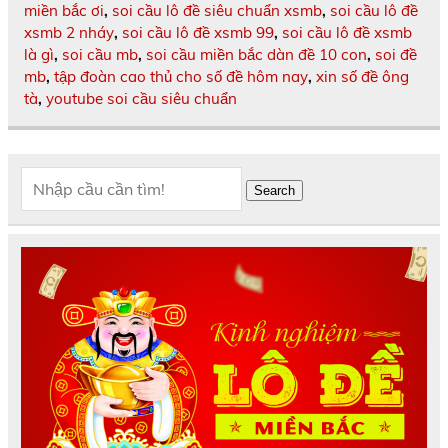
miền bắc ơi
,
soi cầu lô đề siêu chuẩn xsmb
,
soi cầu lô đề
xsmb 2 nháy
,
soi cầu lô đề xsmb 99
,
soi cầu lô đề xsmb
là gì
,
soi cầu mb
,
soi cầu miền bắc dàn đề 10 con
,
soi đề
mb
,
tập đoàn cao thủ cho số đề hôm nay
,
xin số đề ông
tà
,
youtube soi cầu siêu chuẩn
Search