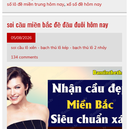
số lô đề miền trung hôm nay
,
xổ số đề hôm nay
soi cầu miền bắc đề đầu đuôi hôm nay
05/08/2026
soi cầu lô xiên - bạch thủ lô kép - bạch thủ lô 2 nháy
134 comments