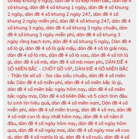
số kép khung 5 ngày
,
dàn đề 4 số kép miền bắc
,
dàn đề 4
số khung
,
dàn đề 4 số khung 1 ngày
,
dàn đề 4 số khung
2 ngày
,
dàn đề 4 số khung 2 ngày 247
,
dàn đề 4 số
khung 2 ngày miễn phí
,
dàn đề 4 số khung 247
,
dàn đề 4
số khung 3 ngày
,
dàn đề 4 số khung 3 ngày chuẩn
,
dàn
đề 4 số khung 3 ngày miễn phí
,
dàn đề 4 số khung 3
ngày rồng bạch kim
,
dàn đề 4 số khung 5 ngày
,
Dàn đề 4
số là gì
,
dàn đề 4 số là giải mấy
,
dàn đề 4 số là giải nào
,
dàn đề 4 số là ntn
,
dàn đề 4 số là sao
,
dàn đề 4 số lót là
gì
,
dàn đề 4 số mb
,
dàn đề 4 số mb mien phi
,
DÀN ĐỀ 4
SỐ MIỀN BẮC - CHỐT SỐ VIP
,
DÀN ĐỀ 4 SỐ MIỀN BẮC
- Thần tài xổ số - Soi cầu siêu chuẩn
,
dàn đề 4 số miền
bắc Dàn đề 4 số miễn phí
,
dàn đề 4 số miền bắc là gì
,
dàn đề 4 số miền bắc ngày hôm nay
,
dàn đề 4 số miền
bắc ngày mai
,
Dàn đề 4 số Miền Bắc và 5 cách tính đầu
tư sinh lời hiệu quả
,
dàn đề 4 số miền nam
,
Dàn đề 4 số
miễn phí
,
dàn đề 4 số miền trung
,
dàn đề 4 số mn
,
dàn đề
4 số một con lô duy nhất hôm nay
,
dàn đề 4 số nằm ở
đâu
,
dàn đề 4 số ngày hôm nay
,
dàn đề 4 số ngày hôm
qua
,
dàn đề 4 số ngày mai
,
dàn đề 4 số ngày mai về con
gì
,
dàn đề 4 số nghĩa là gì
,
dàn đề 4 số nuôi
,
dàn đề 4 số