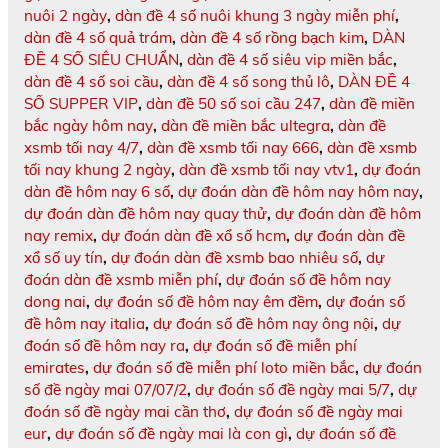
nuôi 2 ngày
,
dàn đề 4 số nuôi khung 3 ngày miễn phí
,
dàn đề 4 số quả trám
,
dàn đề 4 số rồng bạch kim
,
DÀN
ĐỀ 4 SỐ SIÊU CHUẨN
,
dàn đề 4 số siêu vip miền bắc
,
dàn đề 4 số soi cầu
,
dàn đề 4 số song thủ lô
,
DÀN ĐỀ 4
SỐ SUPPER VIP
,
dàn đề 50 số soi cầu 247
,
dàn đề miền
bắc ngày hôm nay
,
dàn đề miền bắc ultegra
,
dàn đề
xsmb tối nay 4/7
,
dàn đề xsmb tối nay 666
,
dàn đề xsmb
tối nay khung 2 ngày
,
dàn đề xsmb tối nay vtv1
,
dự đoán
dàn đề hôm nay 6 số
,
dự đoán dàn đề hôm nay hôm nay
,
dự đoán dàn đề hôm nay quay thử
,
dự đoán dàn đề hôm
nay remix
,
dự đoán dàn đề xổ số hcm
,
dự đoán dàn đề
xổ số uy tín
,
dự đoán dàn đề xsmb bao nhiêu số
,
dự
đoán dàn đề xsmb miễn phí
,
dự đoán số đề hôm nay
dong nai
,
dự đoán số đề hôm nay êm đềm
,
dự đoán số
đề hôm nay italia
,
dự đoán số đề hôm nay ông nội
,
dự
đoán số đề hôm nay ra
,
dự đoán số đề miễn phí
emirates
,
dự đoán số đề miễn phí loto miền bắc
,
dự đoán
số đề ngày mai 07/07/2
,
dự đoán số đề ngày mai 5/7
,
dự
đoán số đề ngày mai cần thơ
,
dự đoán số đề ngày mai
eur
,
dự đoán số đề ngày mai là con gì
,
dự đoán số đề