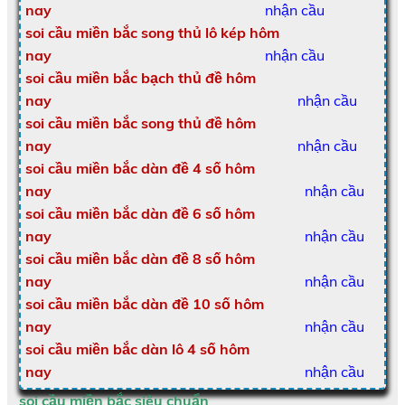
nay
nhận cầu
soi cầu miền bắc song thủ lô kép hôm
nay
nhận cầu
soi cầu miền bắc bạch thủ đề hôm
nay
nhận cầu
soi cầu miền bắc song thủ đề hôm
nay
nhận cầu
soi cầu miền bắc dàn đề 4 số hôm
nay
nhận cầu
soi cầu miền bắc dàn đề 6 số hôm
nay
nhận cầu
soi cầu miền bắc dàn đề 8 số hôm
nay
nhận cầu
soi cầu miền bắc dàn đề 10 số hôm
nay
nhận cầu
soi cầu miền bắc dàn lô 4 số hôm
nay
nhận cầu
soi cầu miền bắc siêu chuẩn