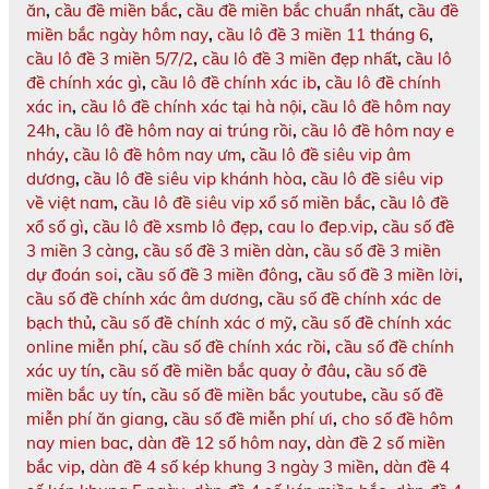
ăn
,
cầu đề miền bắc
,
cầu đề miền bắc chuẩn nhất
,
cầu đề
miền bắc ngày hôm nay
,
cầu lô đề 3 miền 11 tháng 6
,
cầu lô đề 3 miền 5/7/2
,
cầu lô đề 3 miền đẹp nhất
,
cầu lô
đề chính xác gì
,
cầu lô đề chính xác ib
,
cầu lô đề chính
xác in
,
cầu lô đề chính xác tại hà nội
,
cầu lô đề hôm nay
24h
,
cầu lô đề hôm nay ai trúng rồi
,
cầu lô đề hôm nay e
nháy
,
cầu lô đề hôm nay ưm
,
cầu lô đề siêu vip âm
dương
,
cầu lô đề siêu vip khánh hòa
,
cầu lô đề siêu vip
về việt nam
,
cầu lô đề siêu vip xổ số miền bắc
,
cầu lô đề
xổ số gì
,
cầu lô đề xsmb lô đẹp
,
cau lo đep.vip
,
cầu số đề
3 miền 3 càng
,
cầu số đề 3 miền dàn
,
cầu số đề 3 miền
dự đoán soi
,
cầu số đề 3 miền đông
,
cầu số đề 3 miền lời
,
cầu số đề chính xác âm dương
,
cầu số đề chính xác de
bạch thủ
,
cầu số đề chính xác ơ mỹ
,
cầu số đề chính xác
online miễn phí
,
cầu số đề chính xác rồi
,
cầu số đề chính
xác uy tín
,
cầu số đề miền bắc quay ở đâu
,
cầu số đề
miền bắc uy tín
,
cầu số đề miền bắc youtube
,
cầu số đề
miễn phí ăn giang
,
cầu số đề miễn phí ưi
,
cho số đề hôm
nay mien bac
,
dàn đề 12 số hôm nay
,
dàn đề 2 số miền
bắc vip
,
dàn đề 4 số kép khung 3 ngày 3 miền
,
dàn đề 4