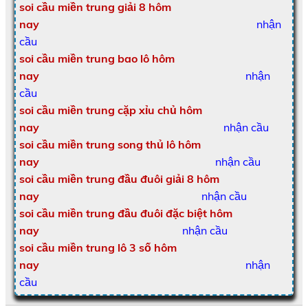
soi cầu miền trung giải 8 hôm
nay
nhận
cầu
soi cầu miền trung bao lô hôm
nay
nhận
cầu
soi cầu miền trung cặp xỉu chủ hôm
nay
nhận cầu
soi cầu miền trung song thủ lô hôm
nay
nhận cầu
soi cầu miền trung đầu đuôi giải 8 hôm
nay
nhận cầu
soi cầu miền trung đầu đuôi đặc biệt hôm
nay
nhận cầu
soi cầu miền trung lô 3 số hôm
nay
nhận
cầu