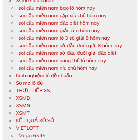
Xsmn siêu chuẩn
soi cầu miền nam bao lô hôm nay
soi cầu miền nam cặp xíu chủ hôm nay
soi cầu miền nam đặc biệt hôm nay
soi cầu miền nam giải tám hôm nay
soi cầu miền nam lô 3 số giải 8 hôm nay
soi cầu miền nam sớ đầu đuôi giải 8 hôm nay
soi cầu miền nam sớ đầu đuôi giải đặc biệt
soi cầu miền nam song thủ lô hôm nay
soi cầu miền nam xíu chủ hôm nay
Kinh nghiệm lô đề chuẩn
Sổ mơ lô đề
TRỰC TIẾP XS
XSMB
XSMN
XSMT
KẾT QUẢ XỔ SỐ
VIETLOTT
Mega 6×45