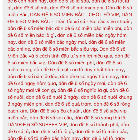
đề 6 con hôm nay
,
dàn đề 6 số là sao
,
dàn đề 6 số lót là
gì
,
dàn đề 6 số mb
,
dàn đề 6 số mb mien phi
,
Dàn đề 6 số
miền Bắc
,
DÀN ĐỀ 6 SỐ MIỀN BẮC - CHỐT SỐ VIP
,
DÀN
ĐỀ 6 SỐ MIỀN BẮC - Thần tài xổ số - Soi cầu siêu chuẩn
,
dàn đề 6 số miền bắc dàn đề 6 số miền bắc miễn phí
,
dàn
đề 6 số miền bắc là gì
,
dàn đề 6 số miền bắc ngày hôm
nay
,
dàn đề 6 số miền bắc ngày mai
,
dàn đề 6 số miền
bắc online
,
dàn đề 6 số miền bắc siêu vip
,
Dàn đề 6 số
Miền Bắc và 5 cách tính đầu tư sinh lời hiệu quả
,
dàn đề
6 số miền bắc vip
,
Dàn đề 6 số miền phí
,
dàn đề 6 số
miền trung
,
dàn đề 6 số một con lô duy nhất hôm nay
,
dàn đề 6 số nằm ở đâu
,
dàn đề 6 số ngày hôm nay
,
dàn
đề 6 số ngày hôm qua
,
dàn đề 6 số ngày mai
,
dàn đề 6
số ngày mai về con gì
,
dàn đề 6 số nghĩa là gì
,
dàn đề 6
số nuôi
,
dàn đề 6 số nuôi 2 ngày
,
dàn đề 6 số nuôi khung
3 ngày miễn phí
,
dàn đề 6 số quả trám
,
dàn đề 6 số rồng
bạch kim
,
Dàn đề 6 số siêu chuẩn
,
dàn đề 6 số siêu vip
miền bắc
,
dàn đề 6 số soi cầu
,
dàn đề 6 số song thủ lô
,
DÀN ĐỀ 6 SỐ SUPPER VIP
,
dàn đề 6 số thành phố
,
dàn
đề 6 số tô
,
dàn đề 6 số tô là gì
,
dàn đề 6 số tô miền bắc
,
dàn đề 6 số tô miền bắc hôm nay
,
dàn đề 6 số tô ngày