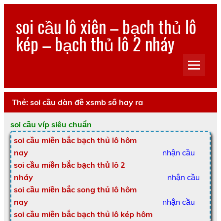
Skip
to
soi cầu lô xiên – bạch thủ lô
content
kép – bạch thủ lô 2 nháy
soi cầu lô xiên – bạch thủ lô kép – bạch thủ lô 2 nháy
Thẻ:
soi cầu dàn đề xsmb số hay ra
soi cầu víp siêu chuẩn
soi cầu miền bắc bạch thủ lô hôm
nay
nhận cầu
soi cầu miền bắc bạch thủ lô 2
nháy
nhận cầu
soi cầu miền bắc song thủ lô hôm
nay
nhận cầu
soi cầu miền bắc bạch thủ lô kép hôm