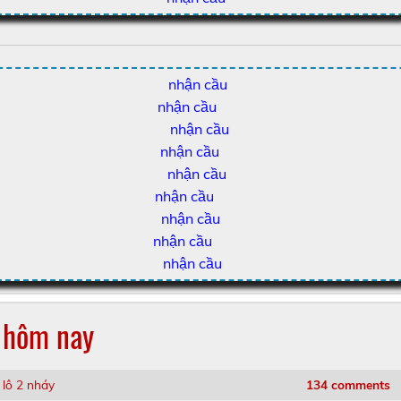
nhận cầu
nhận cầu
nhận cầu
nhận cầu
nhận cầu
nhận cầu
nhận cầu
nhận cầu
nhận cầu
 hôm nay
 lô 2 nháy
134 comments