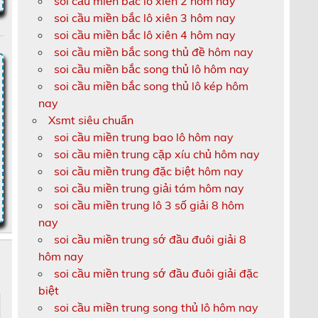
soi cầu miền bắc lô xiên 2 hôm nay
soi cầu miền bắc lô xiên 3 hôm nay
soi cầu miền bắc lô xiên 4 hôm nay
soi cầu miền bắc song thủ đề hôm nay
soi cầu miền bắc song thủ lô hôm nay
soi cầu miền bắc song thủ lô kép hôm
nay
Xsmt siêu chuẩn
soi cầu miền trung bao lô hôm nay
soi cầu miền trung cặp xíu chủ hôm nay
soi cầu miền trung đặc biệt hôm nay
soi cầu miền trung giải tám hôm nay
soi cầu miền trung lô 3 số giải 8 hôm
nay
soi cầu miền trung sớ đầu đuôi giải 8
hôm nay
soi cầu miền trung sớ đầu đuôi giải đặc
biệt
soi cầu miền trung song thủ lô hôm nay