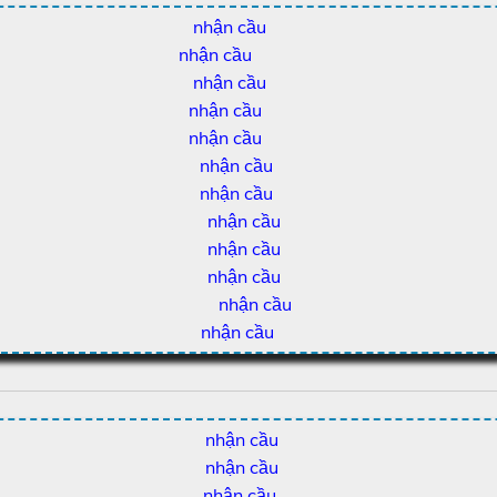
nhận cầu
nhận cầu
nhận cầu
nhận cầu
nhận cầu
nhận cầu
nhận cầu
nhận cầu
nhận cầu
nhận cầu
nhận cầu
nhận cầu
nhận cầu
nhận cầu
nhận cầu