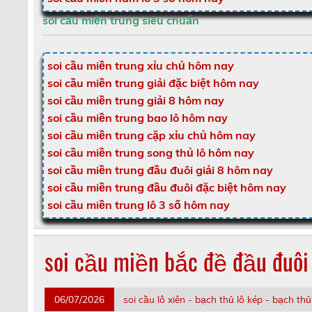
soi cầu miền trung siêu chuẩn
soi cầu miền trung xỉu chủ hôm nay
soi cầu miền trung giải đặc biệt hôm nay
soi cầu miền trung giải 8 hôm nay
soi cầu miền trung bao lô hôm nay
soi cầu miền trung cặp xỉu chủ hôm nay
soi cầu miền trung song thủ lô hôm nay
soi cầu miền trung đầu đuôi giải 8 hôm nay
soi cầu miền trung đầu đuôi đặc biệt hôm nay
soi cầu miền trung lô 3 số hôm nay
soi cầu miền bắc đề đầu đuôi
06/07/2026
soi cầu lô xiên - bạch thủ lô kép - bạch thủ