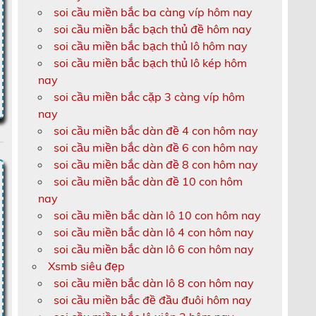
soi cầu miền bắc ba càng víp hôm nay
soi cầu miền bắc bạch thủ đề hôm nay
soi cầu miền bắc bạch thủ lô hôm nay
soi cầu miền bắc bạch thủ lô kép hôm
nay
soi cầu miền bắc cặp 3 càng víp hôm
nay
soi cầu miền bắc dàn đề 4 con hôm nay
soi cầu miền bắc dàn đề 6 con hôm nay
soi cầu miền bắc dàn đề 8 con hôm nay
soi cầu miền bắc dàn đề 10 con hôm
nay
soi cầu miền bắc dàn lô 10 con hôm nay
soi cầu miền bắc dàn lô 4 con hôm nay
soi cầu miền bắc dàn lô 6 con hôm nay
Xsmb siêu đẹp
soi cầu miền bắc dàn lô 8 con hôm nay
soi cầu miền bắc đề đầu đuôi hôm nay