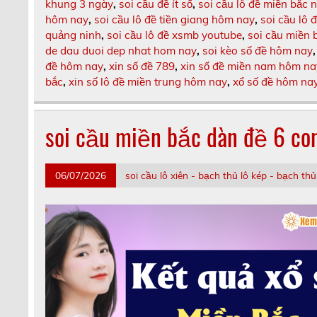
khung 3 ngày
,
soi cầu đề ít số
,
soi cầu lô đề miền bắc 
hôm nay
,
soi cầu lô đề tiền giang hôm nay
,
soi cầu lô 
quảng ninh
,
soi cầu lô đề xsmb youtube
,
soi cầu miền 
de dau duoi dep nhat hom nay
,
soi kèo số đề hôm nay
đề hôm nay
,
xin số đề 789
,
xin số đề miền nam hôm na
bắc
,
xin số lô đề miền trung hôm nay
,
xổ số đề hôm na
soi cầu miền bắc dàn đề 6 co
06/07/2026
soi cầu lô xiên - bạch thủ lô kép - bạch thủ