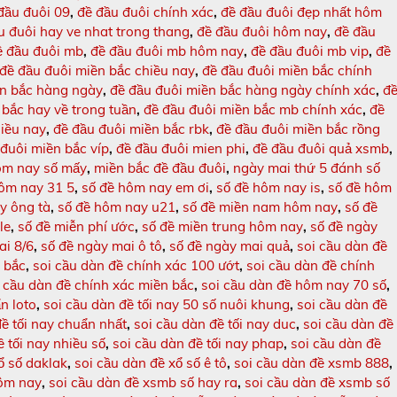
đầu đuôi 09
,
đề đầu đuôi chính xác
,
đề đầu đuôi đẹp nhất hôm
u đuôi hay ve nhat trong thang
,
đề đầu đuôi hôm nay
,
đề đầu
ề đầu đuôi mb
,
đề đầu đuôi mb hôm nay
,
đề đầu đuôi mb vip
,
đề
đề đầu đuôi miền bắc chiều nay
,
đề đầu đuôi miền bắc chính
ền bắc hàng ngày
,
đề đầu đuôi miền bắc hàng ngày chính xác
,
đ
 bắc hay về trong tuần
,
đề đầu đuôi miền bắc mb chính xác
,
đề
hiều nay
,
đề đầu đuôi miền bắc rbk
,
đề đầu đuôi miền bắc rồng
 đuôi miền bắc víp
,
đề đầu đuôi mien phi
,
đề đầu đuôi quả xsmb
,
ôm nay số mấy
,
miền bắc đề đầu đuôi
,
ngày mai thứ 5 đánh số
hôm nay 31 5
,
số đề hôm nay em ơi
,
số đề hôm nay is
,
số đề hôm
y ông tà
,
số đề hôm nay u21
,
số đề miền nam hôm nay
,
số đề
le
,
số đề miễn phí ước
,
số đề miền trung hôm nay
,
số đề ngày
ai 8/6
,
số đề ngày mai ô tô
,
số đề ngày mai quả
,
soi cầu dàn đề
 bắc
,
soi cầu dàn đề chính xác 100 ướt
,
soi cầu dàn đề chính
i cầu dàn đề chính xác miền bắc
,
soi cầu dàn đề hôm nay 70 số
,
n loto
,
soi cầu dàn đề tối nay 50 số nuôi khung
,
soi cầu dàn đề
đề tối nay chuẩn nhất
,
soi cầu dàn đề tối nay duc
,
soi cầu dàn đề
ề tối nay nhiều số
,
soi cầu dàn đề tối nay phap
,
soi cầu dàn đề
ổ số daklak
,
soi cầu dàn đề xổ số ê tô
,
soi cầu dàn đề xsmb 888
,
hôm nay
,
soi cầu dàn đề xsmb số hay ra
,
soi cầu dàn đề xsmb số