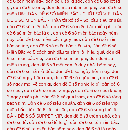
đề 6 con hôm nay
,
dàn đề 6 số là sao
,
dàn đề 6 số lót là
gì
,
dàn đề 6 số mb
,
dàn đề 6 số mb mien phi
,
Dàn đề 6 số
miền Bắc
,
DÀN ĐỀ 6 SỐ MIỀN BẮC - CHỐT SỐ VIP
,
DÀN
ĐỀ 6 SỐ MIỀN BẮC - Thần tài xổ số - Soi cầu siêu chuẩn
,
dàn đề 6 số miền bắc dàn đề 6 số miền bắc miễn phí
,
dàn
đề 6 số miền bắc là gì
,
dàn đề 6 số miền bắc ngày hôm
nay
,
dàn đề 6 số miền bắc ngày mai
,
dàn đề 6 số miền
bắc online
,
dàn đề 6 số miền bắc siêu vip
,
Dàn đề 6 số
Miền Bắc và 5 cách tính đầu tư sinh lời hiệu quả
,
dàn đề
6 số miền bắc vip
,
Dàn đề 6 số miền phí
,
dàn đề 6 số
miền trung
,
dàn đề 6 số một con lô duy nhất hôm nay
,
dàn đề 6 số nằm ở đâu
,
dàn đề 6 số ngày hôm nay
,
dàn
đề 6 số ngày hôm qua
,
dàn đề 6 số ngày mai
,
dàn đề 6
số ngày mai về con gì
,
dàn đề 6 số nghĩa là gì
,
dàn đề 6
số nuôi
,
dàn đề 6 số nuôi 2 ngày
,
dàn đề 6 số nuôi khung
3 ngày miễn phí
,
dàn đề 6 số quả trám
,
dàn đề 6 số rồng
bạch kim
,
Dàn đề 6 số siêu chuẩn
,
dàn đề 6 số siêu vip
miền bắc
,
dàn đề 6 số soi cầu
,
dàn đề 6 số song thủ lô
,
DÀN ĐỀ 6 SỐ SUPPER VIP
,
dàn đề 6 số thành phố
,
dàn
đề 6 số tô
,
dàn đề 6 số tô là gì
,
dàn đề 6 số tô miền bắc
,
dàn đề 6 số tô miền bắc hôm nay
,
dàn đề 6 số tô ngày