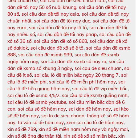
siêu chuẩn 00
,
soi cầu dàn đề siêu chuẩn loto
,
soi cầu
dàn đề tối nay 50 số nuôi khung
,
soi cầu dàn đề tối nay
80 số
,
soi cầu dàn đề tối nay asia
,
soi cầu dàn đề tối nay
chuẩn nhất
,
soi cầu dàn đề tối nay duc
,
soi cầu dàn đề tối
nay euro
,
soi cầu dàn đề tối nay lô tô
,
soi cầu dàn đề tối
nay nhiều số
,
soi cầu dàn đề tối nay phap
,
soi cầu dàn đề
xổ số 36 số
,
soi cầu dàn đề xổ số 868
,
soi cầu dàn đề xổ
số daklak
,
soi cầu dàn đề xổ số ê tô
,
soi cầu dàn đề xsmb
888
,
soi cầu dàn đề xsmb 999
,
soi cầu dàn đề xsmb
ngày hôm nay
,
soi cầu dàn đề xsmb số hay ra
,
soi cầu
dàn đề xsmb số khung 3 ngày
,
soi cau de sieu chuan
,
soi
cầu đề ít số
,
soi cầu lô đề miền bắc ngày 20 tháng 7
,
soi
cầu lô đề miễn phí
,
soi cầu lô đề miễn phí hôm nay
,
soi
cầu lô đề tiền giang hôm nay
,
soi cầu lô đề vip miền bắc
,
soi cầu lô đề xsmb 4/5/2
,
soi cầu lô đề xsmb quảng ninh
,
soi cầu lô đề xsmb youtube
,
soi cầu miền bắc dàn đề 6
con
,
soi cầu số đề hôm nay
,
soi dàn đề hôm nay
,
soi kèo
số đề hôm nay
,
soi lo de sieu chuan
,
thống kê số đề hôm
nay
,
tư vấn số đề hôm nay
,
xem soi cầu lô đề hôm nay
,
xin số đề 789
,
xin số đề miền nam hôm nay và ngày mai
,
xin số đề ông địa thần tài
,
xin số đề xổ số miền bắc
,
xin