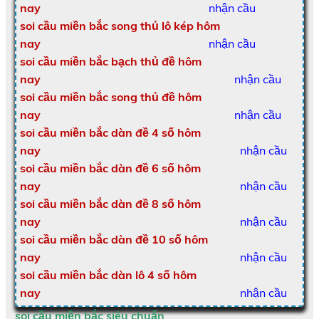
nay
nhận cầu
soi cầu miền bắc song thủ lô kép hôm
nay
nhận cầu
soi cầu miền bắc bạch thủ đề hôm
nay
nhận cầu
soi cầu miền bắc song thủ đề hôm
nay
nhận cầu
soi cầu miền bắc dàn đề 4 số hôm
nay
nhận cầu
soi cầu miền bắc dàn đề 6 số hôm
nay
nhận cầu
soi cầu miền bắc dàn đề 8 số hôm
nay
nhận cầu
soi cầu miền bắc dàn đề 10 số hôm
nay
nhận cầu
soi cầu miền bắc dàn lô 4 số hôm
nay
nhận cầu
soi cầu miền bắc siêu chuẩn