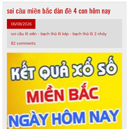
soi cầu miền bắc dàn đề 4 con hôm nay
06/08/2026
soi cầu lô xiên - bạch thủ lô kép - bạch thủ lô 2 nháy
82 comments