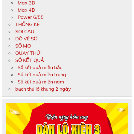
Max 3D
Max 4D
Power 6/55
THỐNG KÊ
SOI CẦU
DÒ VÉ SỐ
SỔ MƠ
QUAY THỬ
SỐ KẾT QUẢ
Số kết quả miền bắc
Số kết quả miền trung
Số kết quả miền nam
bạch thủ lô khung 2 ngày