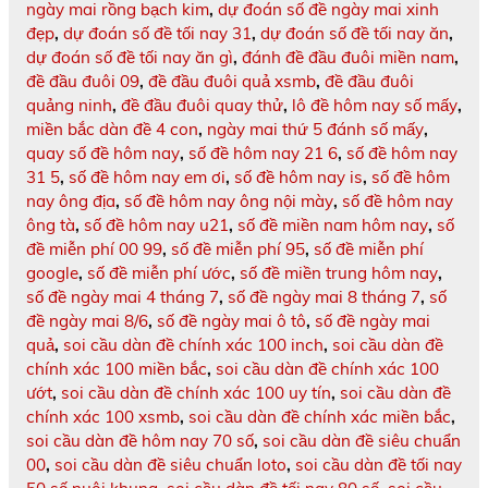
ngày mai rồng bạch kim
,
dự đoán số đề ngày mai xinh
đẹp
,
dự đoán số đề tối nay 31
,
dự đoán số đề tối nay ăn
,
dự đoán số đề tối nay ăn gì
,
đánh đề đầu đuôi miền nam
,
đề đầu đuôi 09
,
đề đầu đuôi quả xsmb
,
đề đầu đuôi
quảng ninh
,
đề đầu đuôi quay thử
,
lô đề hôm nay số mấy
,
miền bắc dàn đề 4 con
,
ngày mai thứ 5 đánh số mấy
,
quay số đề hôm nay
,
số đề hôm nay 21 6
,
số đề hôm nay
31 5
,
số đề hôm nay em ơi
,
số đề hôm nay is
,
số đề hôm
nay ông địa
,
số đề hôm nay ông nội mày
,
số đề hôm nay
ông tà
,
số đề hôm nay u21
,
số đề miền nam hôm nay
,
số
đề miễn phí 00 99
,
số đề miễn phí 95
,
số đề miễn phí
google
,
số đề miễn phí ước
,
số đề miền trung hôm nay
,
số đề ngày mai 4 tháng 7
,
số đề ngày mai 8 tháng 7
,
số
đề ngày mai 8/6
,
số đề ngày mai ô tô
,
số đề ngày mai
quả
,
soi cầu dàn đề chính xác 100 inch
,
soi cầu dàn đề
chính xác 100 miền bắc
,
soi cầu dàn đề chính xác 100
ướt
,
soi cầu dàn đề chính xác 100 uy tín
,
soi cầu dàn đề
chính xác 100 xsmb
,
soi cầu dàn đề chính xác miền bắc
,
soi cầu dàn đề hôm nay 70 số
,
soi cầu dàn đề siêu chuẩn
00
,
soi cầu dàn đề siêu chuẩn loto
,
soi cầu dàn đề tối nay