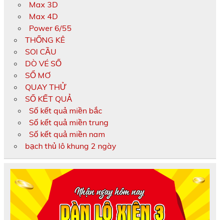
Max 3D
Max 4D
Power 6/55
THỐNG KÊ
SOI CẦU
DÒ VÉ SỐ
SỔ MƠ
QUAY THỬ
SỐ KẾT QUẢ
Số kết quả miền bắc
Số kết quả miền trung
Số kết quả miền nam
bạch thủ lô khung 2 ngày