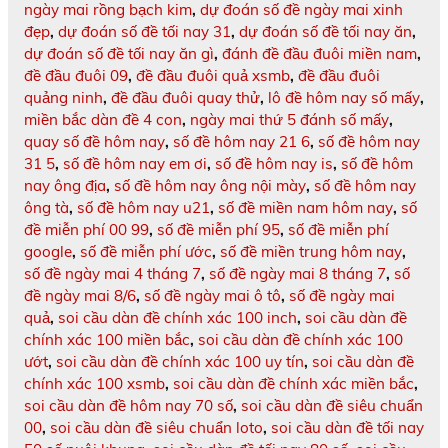
ngày mai rồng bạch kim
,
dự đoán số đề ngày mai xinh
đẹp
,
dự đoán số đề tối nay 31
,
dự đoán số đề tối nay ăn
,
dự đoán số đề tối nay ăn gì
,
đánh đề đầu đuôi miền nam
,
đề đầu đuôi 09
,
đề đầu đuôi quả xsmb
,
đề đầu đuôi
quảng ninh
,
đề đầu đuôi quay thử
,
lô đề hôm nay số mấy
,
miền bắc dàn đề 4 con
,
ngày mai thứ 5 đánh số mấy
,
quay số đề hôm nay
,
số đề hôm nay 21 6
,
số đề hôm nay
31 5
,
số đề hôm nay em ơi
,
số đề hôm nay is
,
số đề hôm
nay ông địa
,
số đề hôm nay ông nội mày
,
số đề hôm nay
ông tà
,
số đề hôm nay u21
,
số đề miền nam hôm nay
,
số
đề miễn phí 00 99
,
số đề miễn phí 95
,
số đề miễn phí
google
,
số đề miễn phí ước
,
số đề miền trung hôm nay
,
số đề ngày mai 4 tháng 7
,
số đề ngày mai 8 tháng 7
,
số
đề ngày mai 8/6
,
số đề ngày mai ô tô
,
số đề ngày mai
quả
,
soi cầu dàn đề chính xác 100 inch
,
soi cầu dàn đề
chính xác 100 miền bắc
,
soi cầu dàn đề chính xác 100
ướt
,
soi cầu dàn đề chính xác 100 uy tín
,
soi cầu dàn đề
chính xác 100 xsmb
,
soi cầu dàn đề chính xác miền bắc
,
soi cầu dàn đề hôm nay 70 số
,
soi cầu dàn đề siêu chuẩn
00
,
soi cầu dàn đề siêu chuẩn loto
,
soi cầu dàn đề tối nay