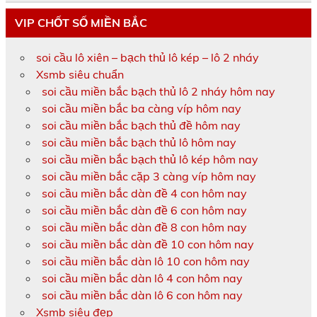
VIP CHỐT SỐ MIỀN BẮC
soi cầu lô xiên – bạch thủ lô kép – lô 2 nháy
Xsmb siêu chuẩn
soi cầu miền bắc bạch thủ lô 2 nháy hôm nay
soi cầu miền bắc ba càng víp hôm nay
soi cầu miền bắc bạch thủ đề hôm nay
soi cầu miền bắc bạch thủ lô hôm nay
soi cầu miền bắc bạch thủ lô kép hôm nay
soi cầu miền bắc cặp 3 càng víp hôm nay
soi cầu miền bắc dàn đề 4 con hôm nay
soi cầu miền bắc dàn đề 6 con hôm nay
soi cầu miền bắc dàn đề 8 con hôm nay
soi cầu miền bắc dàn đề 10 con hôm nay
soi cầu miền bắc dàn lô 10 con hôm nay
soi cầu miền bắc dàn lô 4 con hôm nay
soi cầu miền bắc dàn lô 6 con hôm nay
Xsmb siêu đẹp