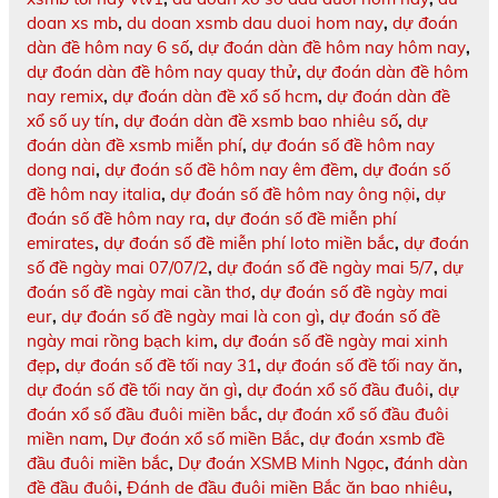
doan xs mb
,
du doan xsmb dau duoi hom nay
,
dự đoán
dàn đề hôm nay 6 số
,
dự đoán dàn đề hôm nay hôm nay
,
dự đoán dàn đề hôm nay quay thử
,
dự đoán dàn đề hôm
nay remix
,
dự đoán dàn đề xổ số hcm
,
dự đoán dàn đề
xổ số uy tín
,
dự đoán dàn đề xsmb bao nhiêu số
,
dự
đoán dàn đề xsmb miễn phí
,
dự đoán số đề hôm nay
dong nai
,
dự đoán số đề hôm nay êm đềm
,
dự đoán số
đề hôm nay italia
,
dự đoán số đề hôm nay ông nội
,
dự
đoán số đề hôm nay ra
,
dự đoán số đề miễn phí
emirates
,
dự đoán số đề miễn phí loto miền bắc
,
dự đoán
số đề ngày mai 07/07/2
,
dự đoán số đề ngày mai 5/7
,
dự
đoán số đề ngày mai cần thơ
,
dự đoán số đề ngày mai
eur
,
dự đoán số đề ngày mai là con gì
,
dự đoán số đề
ngày mai rồng bạch kim
,
dự đoán số đề ngày mai xinh
đẹp
,
dự đoán số đề tối nay 31
,
dự đoán số đề tối nay ăn
,
dự đoán số đề tối nay ăn gì
,
dự đoán xổ số đầu đuôi
,
dự
đoán xổ số đầu đuôi miền bắc
,
dự đoán xổ số đầu đuôi
miền nam
,
Dự đoán xổ số miền Bắc
,
dự đoán xsmb đề
đầu đuôi miền bắc
,
Dự đoán XSMB Minh Ngọc
,
đánh dàn
đề đầu đuôi
,
Đánh de đầu đuôi miền Bắc ăn bao nhiêu
,