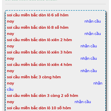
soi cầu miền bắc dàn lô 6 số hôm
nay
nhận cầu
soi cầu miền bắc dàn lô 8 số hôm
nay
nhận cầu
soi cầu miền bắc dàn lô xiên 2 hôm
nay
nhận cầu
soi cầu miền bắc dàn lô xiên 3 hôm
nay
nhận cầu
soi cầu miền bắc dàn lô xiên 4 hôm
nay
nhận cầu
soi cầu miền bắc 3 càng hôm
nay
nhận
cầu
soi cầu miền bắc dàn 3 càng 2 số hôm
nay
nhận cầu
soi cầu miền bắc dàn lô 10 số hôm