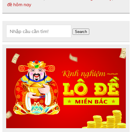
đề hôm nay
Search