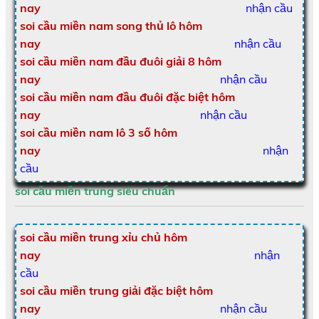
nay
nhận cầu
soi cầu miền nam song thủ lô hôm
nay
nhận cầu
soi cầu miền nam đầu đuôi giải 8 hôm
nay
nhận cầu
soi cầu miền nam đầu đuôi đặc biệt hôm
nay
nhận cầu
soi cầu miền nam lô 3 số hôm
nay
nhận
cầu
soi cầu miền trung siêu chuẩn
soi cầu miền trung xỉu chủ hôm
nay
nhận
cầu
soi cầu miền trung giải đặc biệt hôm
nay
nhận cầu