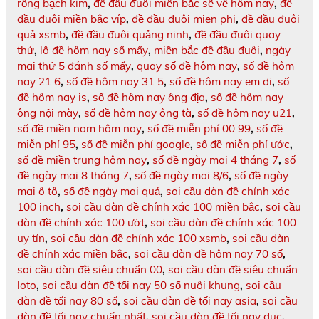
rồng bạch kim
,
đề đầu đuôi miền bắc sẽ về hôm nay
,
đề
đầu đuôi miền bắc víp
,
đề đầu đuôi mien phi
,
đề đầu đuôi
quả xsmb
,
đề đầu đuôi quảng ninh
,
đề đầu đuôi quay
thử
,
lô đề hôm nay số mấy
,
miền bắc đề đầu đuôi
,
ngày
mai thứ 5 đánh số mấy
,
quay số đề hôm nay
,
số đề hôm
nay 21 6
,
số đề hôm nay 31 5
,
số đề hôm nay em ơi
,
số
đề hôm nay is
,
số đề hôm nay ông địa
,
số đề hôm nay
ông nội mày
,
số đề hôm nay ông tà
,
số đề hôm nay u21
,
số đề miền nam hôm nay
,
số đề miễn phí 00 99
,
số đề
miễn phí 95
,
số đề miễn phí google
,
số đề miễn phí ước
,
số đề miền trung hôm nay
,
số đề ngày mai 4 tháng 7
,
số
đề ngày mai 8 tháng 7
,
số đề ngày mai 8/6
,
số đề ngày
mai ô tô
,
số đề ngày mai quả
,
soi cầu dàn đề chính xác
100 inch
,
soi cầu dàn đề chính xác 100 miền bắc
,
soi cầu
dàn đề chính xác 100 ướt
,
soi cầu dàn đề chính xác 100
uy tín
,
soi cầu dàn đề chính xác 100 xsmb
,
soi cầu dàn
đề chính xác miền bắc
,
soi cầu dàn đề hôm nay 70 số
,
soi cầu dàn đề siêu chuẩn 00
,
soi cầu dàn đề siêu chuẩn
loto
,
soi cầu dàn đề tối nay 50 số nuôi khung
,
soi cầu
dàn đề tối nay 80 số
,
soi cầu dàn đề tối nay asia
,
soi cầu
dàn đề tối nay chuẩn nhất
,
soi cầu dàn đề tối nay duc
,