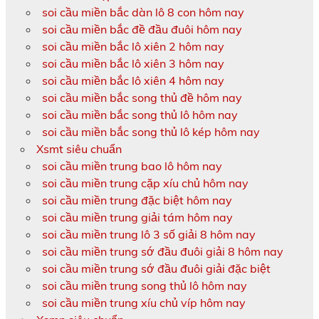
soi cầu miền bắc dàn lô 8 con hôm nay
soi cầu miền bắc đề đầu đuôi hôm nay
soi cầu miền bắc lô xiên 2 hôm nay
soi cầu miền bắc lô xiên 3 hôm nay
soi cầu miền bắc lô xiên 4 hôm nay
soi cầu miền bắc song thủ đề hôm nay
soi cầu miền bắc song thủ lô hôm nay
soi cầu miền bắc song thủ lô kép hôm nay
Xsmt siêu chuẩn
soi cầu miền trung bao lô hôm nay
soi cầu miền trung cặp xíu chủ hôm nay
soi cầu miền trung đặc biệt hôm nay
soi cầu miền trung giải tám hôm nay
soi cầu miền trung lô 3 số giải 8 hôm nay
soi cầu miền trung sớ đầu đuôi giải 8 hôm nay
soi cầu miền trung sớ đầu đuôi giải đặc biệt
soi cầu miền trung song thủ lô hôm nay
soi cầu miền trung xíu chủ víp hôm nay