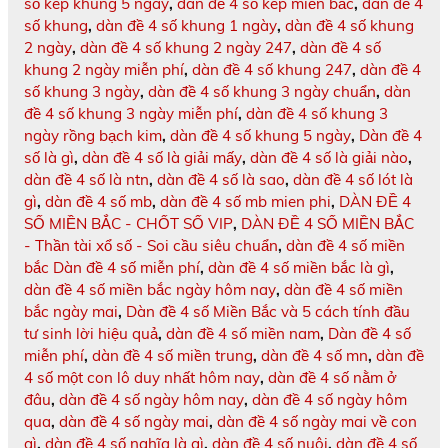
số kép khung 5 ngày
,
dàn đề 4 số kép miền bắc
,
dàn đề 4
số khung
,
dàn đề 4 số khung 1 ngày
,
dàn đề 4 số khung
2 ngày
,
dàn đề 4 số khung 2 ngày 247
,
dàn đề 4 số
khung 2 ngày miễn phí
,
dàn đề 4 số khung 247
,
dàn đề 4
số khung 3 ngày
,
dàn đề 4 số khung 3 ngày chuẩn
,
dàn
đề 4 số khung 3 ngày miễn phí
,
dàn đề 4 số khung 3
ngày rồng bạch kim
,
dàn đề 4 số khung 5 ngày
,
Dàn đề 4
số là gì
,
dàn đề 4 số là giải mấy
,
dàn đề 4 số là giải nào
,
dàn đề 4 số là ntn
,
dàn đề 4 số là sao
,
dàn đề 4 số lót là
gì
,
dàn đề 4 số mb
,
dàn đề 4 số mb mien phi
,
DÀN ĐỀ 4
SỐ MIỀN BẮC - CHỐT SỐ VIP
,
DÀN ĐỀ 4 SỐ MIỀN BẮC
- Thần tài xổ số - Soi cầu siêu chuẩn
,
dàn đề 4 số miền
bắc Dàn đề 4 số miễn phí
,
dàn đề 4 số miền bắc là gì
,
dàn đề 4 số miền bắc ngày hôm nay
,
dàn đề 4 số miền
bắc ngày mai
,
Dàn đề 4 số Miền Bắc và 5 cách tính đầu
tư sinh lời hiệu quả
,
dàn đề 4 số miền nam
,
Dàn đề 4 số
miễn phí
,
dàn đề 4 số miền trung
,
dàn đề 4 số mn
,
dàn đề
4 số một con lô duy nhất hôm nay
,
dàn đề 4 số nằm ở
đâu
,
dàn đề 4 số ngày hôm nay
,
dàn đề 4 số ngày hôm
qua
,
dàn đề 4 số ngày mai
,
dàn đề 4 số ngày mai về con
gì
,
dàn đề 4 số nghĩa là gì
,
dàn đề 4 số nuôi
,
dàn đề 4 số