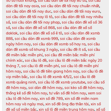
50 số nuôi khung
,
soi cầu dàn đề tối nay 80 số
,
soi cầu
dàn đề tối nay asia
,
soi cầu dàn đề tối nay chuẩn nhất
,
soi cầu dàn đề tối nay duc
,
soi cầu dàn đề tối nay euro
,
soi cầu dàn đề tối nay lô tô
,
soi cầu dàn đề tối nay nhiều
số
,
soi cầu dàn đề tối nay phap
,
soi cầu dàn đề xổ số 36
số
,
soi cầu dàn đề xổ số 868
,
soi cầu dàn đề xổ số
daklak
,
soi cầu dàn đề xổ số ê tô
,
soi cầu dàn đề xsmb
888
,
soi cầu dàn đề xsmb 999
,
soi cầu dàn đề xsmb
ngày hôm nay
,
soi cầu dàn đề xsmb số hay ra
,
soi cầu
dàn đề xsmb số khung 3 ngày
,
soi cầu đề ít số
,
soi cầu
đề miền bắc miễn phí
,
soi cầu đề miền bắc miễn phí
chính xác
,
soi cầu lô đề
,
soi cầu lô đề miền bắc ngày 20
tháng 7
,
soi cầu lô đề miễn phí
,
soi cầu lô đề miễn phí
hôm nay
,
soi cầu lô đề tiền giang hôm nay
,
soi cầu lô đề
vip miền bắc
,
soi cầu lô đề xsmb 4/5/2
,
soi cầu lô đề
xsmb quảng ninh
,
soi cầu lô đề xsmb youtube
,
soi cầu số
đề hôm nay
,
soi dàn đề hôm nay
,
soi kèo số đề hôm nay
,
thống kê số đề hôm nay
,
tư vấn số đề hôm nay
,
xem soi
cầu lô đề hôm nay
,
xin số đề 789
,
xin số đề miền nam
hôm nay và ngày mai
,
xin số đề ông địa thần tài
,
xin số
đề xổ số miền bắc
,
xin số lô đề miền trung hôm nay
,
xổ số